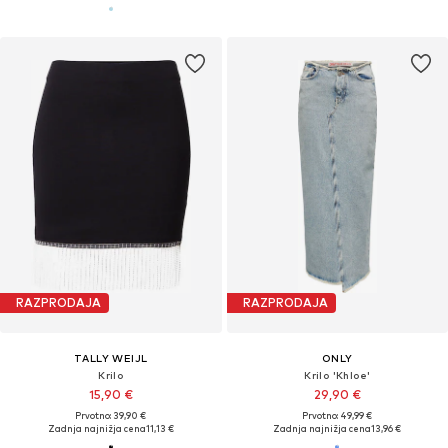
RAZPRODAJA
RAZPRODAJA
TALLY WEIJL
ONLY
Krilo
Krilo 'Khloe'
15,90 €
29,90 €
Prvotno: 39,90 €
Prvotno: 49,99 €
Zadnja najnižja cena
11,13 €
Zadnja najnižja cena
13,96 €