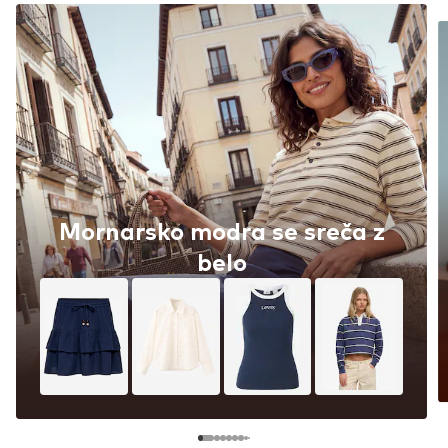
Mornarsko modra se sreča z
belo