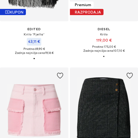
Premium
KUPON
RAZPRODAJA
EDITED
DIESEL
Krilo 'Fjella'
Krilo
119,00 €
43,11 €
Prvotno: 175,00 €
Prvotno: 69,90 €
Zadnja najnižja cena
107,10 €
Zadnja najnižja cena
19,16 €