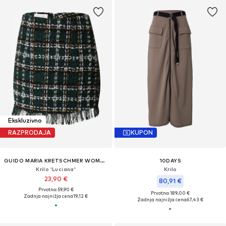
Ekskluzivno
RAZPRODAJA
KUPON
GUIDO MARIA KRETSCHMER WOMEN
10DAYS
Krilo 'Luciana'
Krilo
23,90 €
80,91 €
Prvotno: 59,90 €
Prvotno: 189,00 €
Zadnja najnižja cena
19,12 €
Zadnja najnižja cena
67,43 €