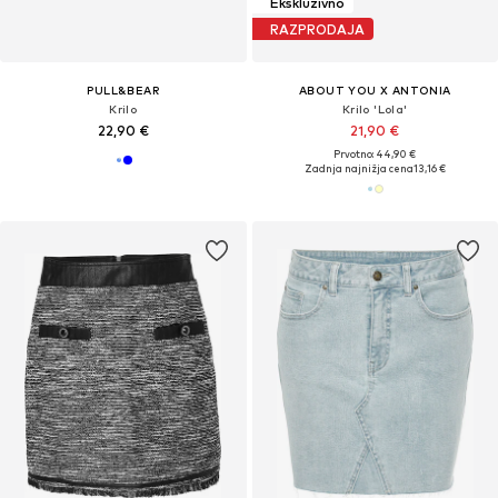
Ekskluzivno
RAZPRODAJA
PULL&BEAR
ABOUT YOU X ANTONIA
Krilo
Krilo 'Lola'
22,90 €
21,90 €
Prvotno: 44,90 €
Zadnja najnižja cena
13,16 €