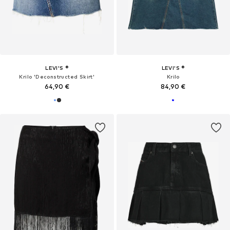
LEVI'S ®
LEVI'S ®
Krilo 'Deconstructed Skirt'
Krilo
64,90 €
84,90 €