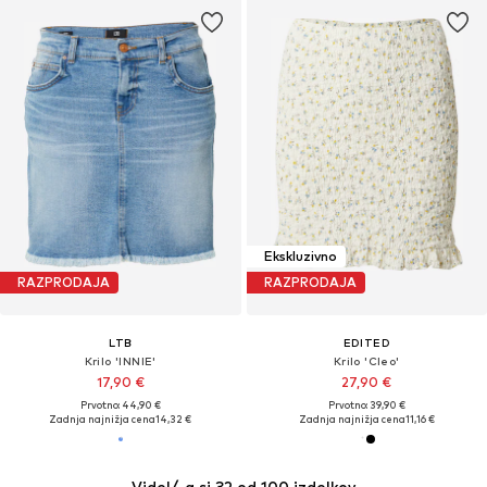
Ekskluzivno
RAZPRODAJA
RAZPRODAJA
LTB
EDITED
Krilo 'INNIE'
Krilo 'Cleo'
17,90 €
27,90 €
Prvotno: 44,90 €
Prvotno: 39,90 €
Zadnja najnižja cena
14,32 €
Zadnja najnižja cena
11,16 €
Videl/-a si 32 od 100 izdelkov