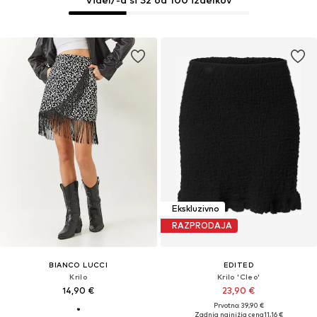
Ekskluzivno
RAZPRODAJA
BIANCO LUCCI
EDITED
Krilo
Krilo 'Cleo'
14,90 €
23,90 €
Prvotno: 39,90 €
Zadnja najnižja cena
11,16 €