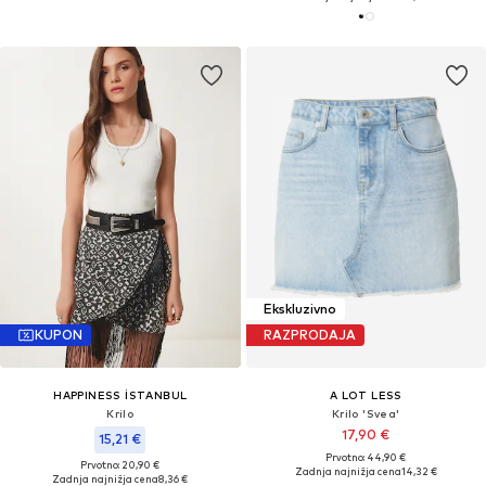
Ekskluzivno
KUPON
RAZPRODAJA
HAPPINESS İSTANBUL
A LOT LESS
Krilo
Krilo 'Svea'
17,90 €
15,21 €
Prvotno: 44,90 €
Prvotno: 20,90 €
Zadnja najnižja cena
14,32 €
Zadnja najnižja cena
8,36 €