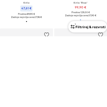
Krilo
Krilo 'Riva'
99,90 €
47,61 €
Prvotno: 129,00 €
Prvotno: 89,90 €
Zadnja najnižja cena
37,90 €
Zadnja najnižja cena
27,96 €
1
Filtriraj & razvrsti
KUPON
MUNTHE
PULL&BEAR