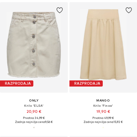
RAZPRODAJA
RAZPRODAJA
ONLY
MANGO
Krilo 'ELSA'
Krilo 'Finoa'
20,90 €
19,90 €
Prvotno: 34,99 €
Prvotno: 49,99 €
Zadnja najnižja cena
9,56 €
Zadnja najnižja cena
15,92 €