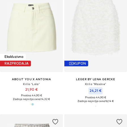
Ekskluzivno
RAZPRODAJA
KUPON
ABOUT YOU X ANTONIA
LEGER BY LENA GERCKE
Krilo 'Lola'
Krilo 'Maxine'
21,90 €
24,21 €
Prvotno: 44,90 €
Prvotno: 44,90 €
Zadnja najnižja cena
14,32 €
Zadnja najnižja cena
16,14 €