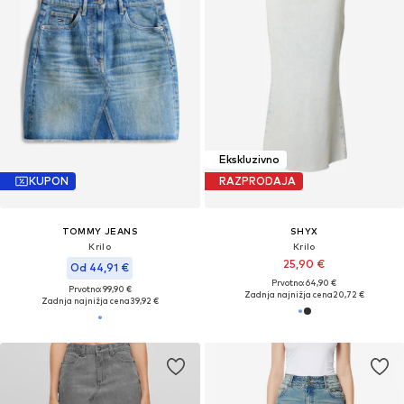
Ekskluzivno
KUPON
RAZPRODAJA
TOMMY JEANS
SHYX
Krilo
Krilo
25,90 €
Od 44,91 €
Prvotno: 64,90 €
Prvotno: 99,90 €
Zadnja najnižja cena
20,72 €
Zadnja najnižja cena
39,92 €