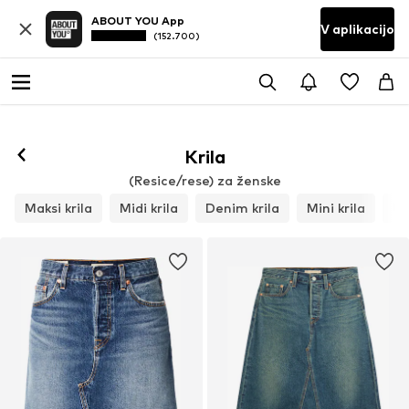
ABOUT YOU App
V aplikacijo
(152.700)
Krila
(Resice/rese) za ženske
Maksi krila
Midi krila
Denim krila
Mini krila
Us