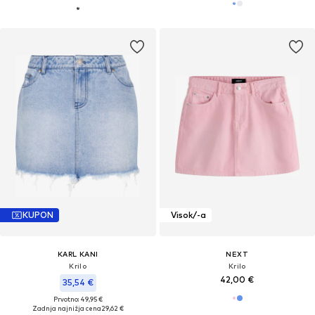
KUPON
Visok/-a
KARL KANI
NEXT
Krilo
Krilo
42,00 €
35,54 €
Prvotno: 49,95 €
Zadnja najnižja cena
29,62 €