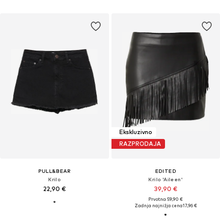
Ekskluzivno
RAZPRODAJA
PULL&BEAR
EDITED
Krilo
Krilo 'Aileen'
22,90 €
39,90 €
Prvotno: 59,90 €
Zadnja najnižja cena
17,96 €