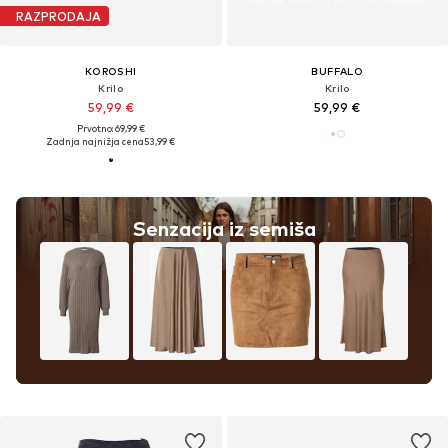
RAZPRODAJA
KOROSHI
BUFFALO
Krilo
Krilo
59,99 €
59,99 €
Prvotno: 69,99 €
Zadnja najnižja cena
53,99 €
Senzacija iz semiša