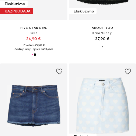
Ekskluzivno
RAZPRODAJA
Ekskluzivno
FIVE STAR GIRL
ABOUT YOU
Krilo
Krilo 'Cindy'
34,90 €
37,90 €
Prvotno: 49,90 €
Zadnja najnižja cena
13,96 €