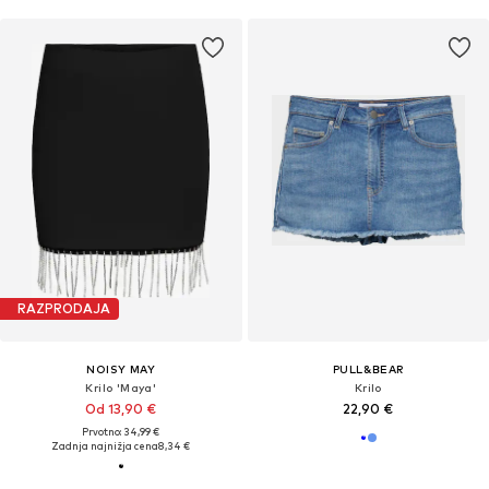
RAZPRODAJA
NOISY MAY
PULL&BEAR
Krilo 'Maya'
Krilo
Od 13,90 €
22,90 €
Prvotno: 34,99 €
Zadnja najnižja cena
8,34 €