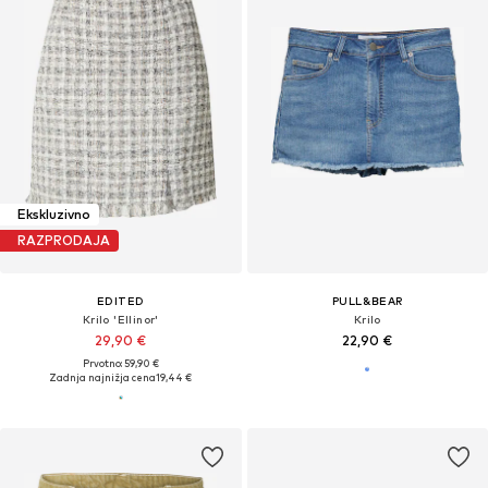
Ekskluzivno
RAZPRODAJA
EDITED
PULL&BEAR
Krilo 'Ellinor'
Krilo
29,90 €
22,90 €
Prvotno: 59,90 €
Zadnja najnižja cena
19,44 €