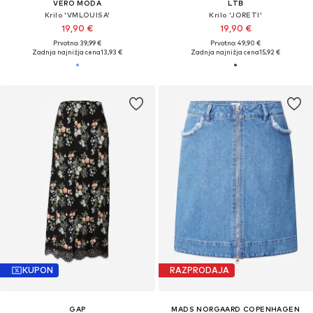
VERO MODA
LTB
Krilo 'VMLOUISA'
Krilo 'JORETI'
19,90 €
19,90 €
Prvotno: 39,99 €
Prvotno: 49,90 €
Zadnja najnižja cena
13,93 €
Zadnja najnižja cena
15,92 €
KUPON
RAZPRODAJA
GAP
MADS NORGAARD COPENHAGEN