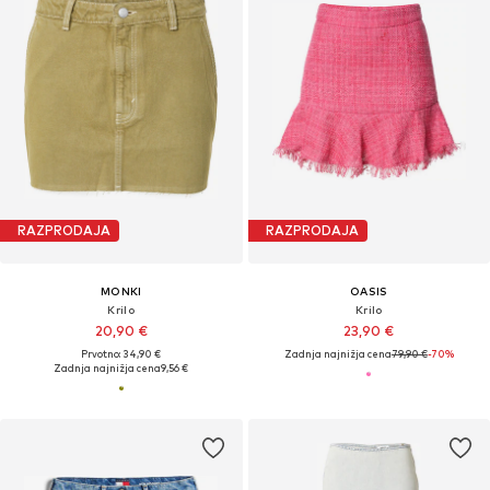
RAZPRODAJA
RAZPRODAJA
MONKI
OASIS
Krilo
Krilo
20,90 €
23,90 €
Prvotno: 34,90 €
Zadnja najnižja cena
79,90 €
-70%
Zadnja najnižja cena
9,56 €