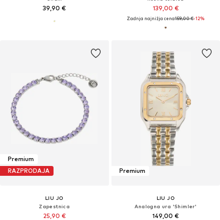
39,90 €
139,00 €
Zadnja najnižja cena
159,00 €
-12%
Premium
RAZPRODAJA
Premium
LIU JO
LIU JO
Zapestnica
Analogna ura 'Shimler'
25,90 €
149,00 €