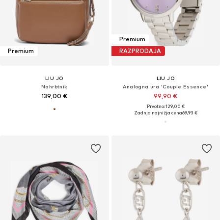
Premium
Premium
RAZPRODAJA
LIU JO
LIU JO
Nahrbtnik
Analogna ura 'Couple Essence'
139,00 €
99,90 €
Prvotno: 129,00 €
Zadnja najnižja cena
69,93 €