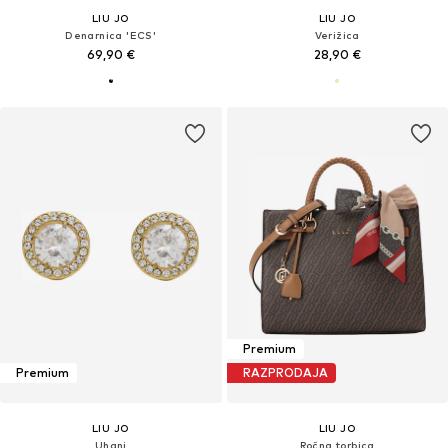
LIU JO
LIU JO
Denarnica 'ECS'
Verižica
69,90 €
28,90 €
Premium
Premium
RAZPRODAJA
LIU JO
LIU JO
Uhani
Ročna torbica