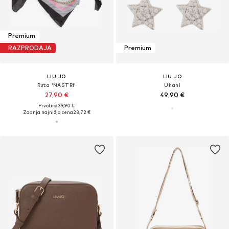
Premium
RAZPRODAJA
Premium
LIU JO
LIU JO
Ruta 'NASTRI'
Uhani
27,90 €
49,90 €
Prvotno: 39,90 €
Zadnja najnižja cena
23,72 €