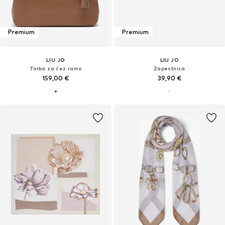
Premium
Premium
LIU JO
LIU JO
Torba za čez ramo
Zapestnica
159,00 €
39,90 €