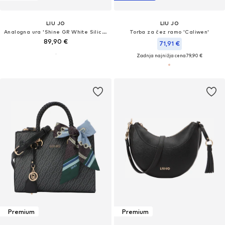
LIU JO
LIU JO
Analogna ura 'Shine GR White Silicone'
Torba za čez ramo 'Caliwen'
89,90 €
71,91 €
Zadnja najnižja cena
79,90 €
Premium
Premium