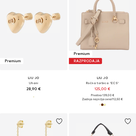
Premium
Premium
RAZPRODAJA
LIU JO
LIU JO
Uhani
Ročna torbica 'ECS'
28,90 €
125,00 €
Prvotno: 139,00 €
Zadnja najnižja cena
112,50 €