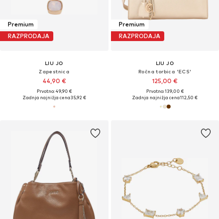
Premium
Premium
RAZPRODAJA
RAZPRODAJA
LIU JO
LIU JO
Zapestnica
Ročna torbica 'ECS'
44,90 €
125,00 €
Prvotno: 49,90 €
Prvotno: 139,00 €
Zadnja najnižja cena
35,92 €
Zadnja najnižja cena
112,50 €