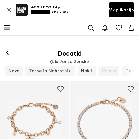
ABOUT YOU App
V aplikacijo
(152.700)
Dodatki
(Liu Jo) za ženske
Novo
Torbe in Nahrbtniki
Nakit
Pasovi
Denarn