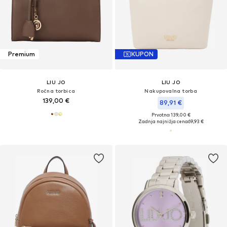
Premium
KUPON
LIU JO
LIU JO
Ročna torbica
Nakupovalna torba
139,00 €
89,91 €
Prvotno: 139,00 €
Zadnja najnižja cena
69,93 €