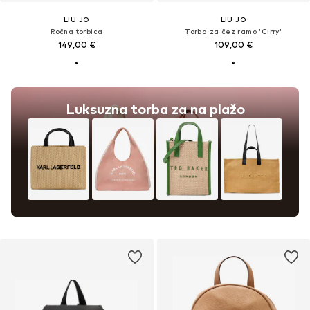
LIU JO
LIU JO
Ročna torbica
Torba za čez ramo 'Cirry'
149,00 €
109,00 €
Luksuzna torba za na plažo