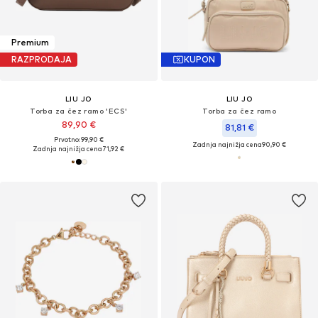
Premium
RAZPRODAJA
KUPON
LIU JO
LIU JO
Torba za čez ramo 'ECS'
Torba za čez ramo
89,90 €
81,81 €
Prvotno: 99,90 €
Zadnja najnižja cena
90,90 €
Zadnja najnižja cena
71,92 €