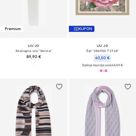
Premium
KUPON
LIU JO
LIU JO
Analogna ura 'Verina'
Šal '2A6053 T2745'
89,90 €
40,50 €
Zadnja najnižja cena
45,00 €