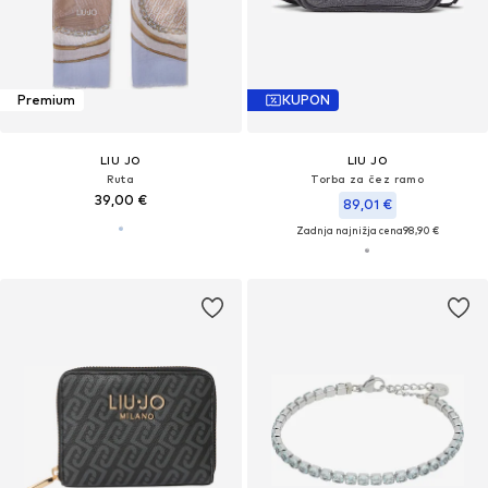
Premium
KUPON
LIU JO
LIU JO
Ruta
Torba za čez ramo
39,00 €
89,01 €
Zadnja najnižja cena
98,90 €