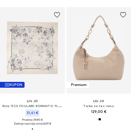
KUPON
Premium
LIU JO
LIU JO
Ruta 'ECS FOULARD ROMANTIC FL. 120X1'
Torba za čez ramo
129,00 €
31,41 €
Prvotno: 39,90 €
Zadnja najnižja cena
26,91 €