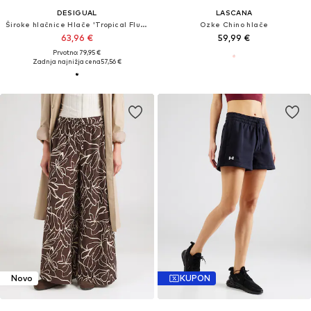
DESIGUAL
LASCANA
Široke hlačnice Hlače 'Tropical Fluid'
Ozke Chino hlače
63,96 €
59,99 €
Prvotno: 79,95 €
Zadnja najnižja cena
57,56 €
Novo
KUPON