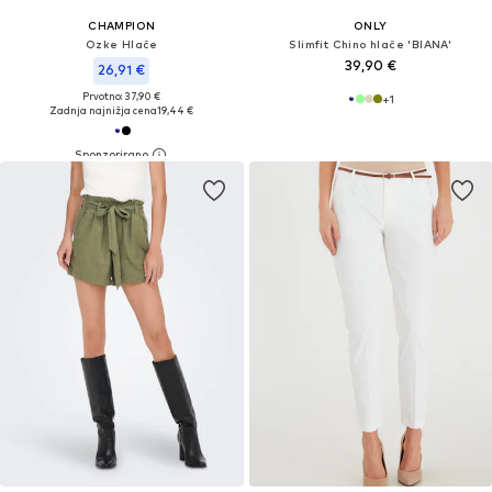
CHAMPION
ONLY
Ozke Hlače
Slimfit Chino hlače 'BIANA'
39,90 €
26,91 €
Prvotno: 37,90 €
+
1
Zadnja najnižja cena
19,44 €