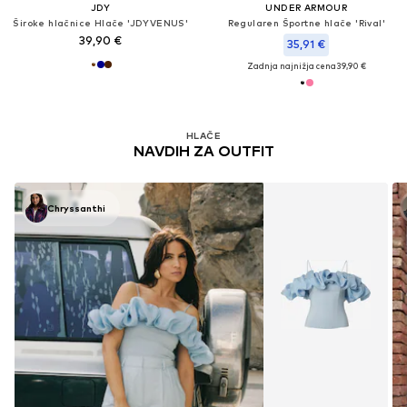
JDY
UNDER ARMOUR
Široke hlačnice Hlače 'JDYVENUS'
Regularen Športne hlače 'Rival'
39,90 €
35,91 €
Zadnja najnižja cena
39,90 €
HLAČE
NAVDIH ZA OUTFIT
Chryssanthi