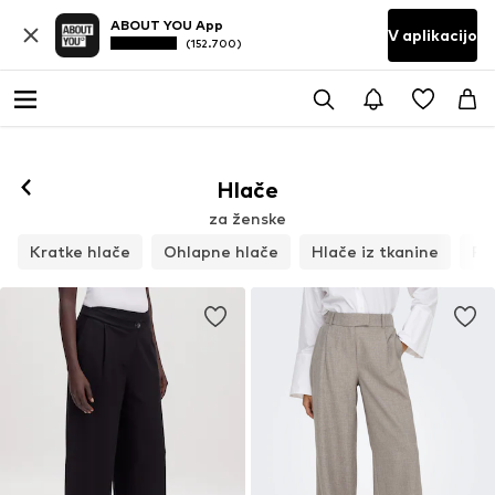
ABOUT YOU App
V aplikacijo
(152.700)
Hlače
za ženske
Kratke hlače
Ohlapne hlače
Hlače iz tkanine
Pa