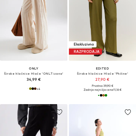
Ekskluzivno
RAZPRODAJA
ONLY
EDITED
Široke hlačnice Hlače 'ONLTizana'
Široke hlačnice Hlače 'Philine'
34,99 €
27,90 €
Prvotno: 39,90 €
+
4
Zadnja najnižja cena
11,16 €