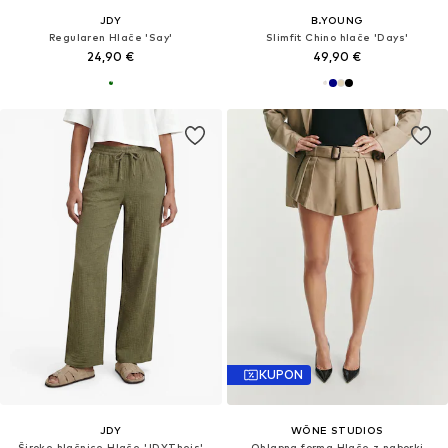
JDY
B.YOUNG
Regularen Hlače 'Say'
Slimfit Chino hlače 'Days'
24,90 €
49,90 €
KUPON
JDY
WÔNE STUDIOS
Široke hlačnice Hlače 'JDYTheis'
Ohlapna forma Hlače z naborki