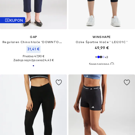
KUPON
GAP
WINSHAPE
Regularen Chino hlače 'DOWNTOWN'
Ozke Športne hlače ' LEI201C '
49,99 €
31,41 €
Prvotno: 47,90 €
+
3
Zadnja najnižja cena
24,43 €