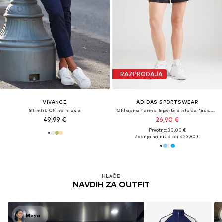
RAZPRODAJA
VIVANCE
ADIDAS SPORTSWEAR
Slimfit Chino hlače
Ohlapna forma Športne hlače 'Essentials'
49,99 €
26,90 €
Prvotno: 30,00 €
Zadnja najnižja cena
23,90 €
HLAČE
NAVDIH ZA OUTFIT
Maya