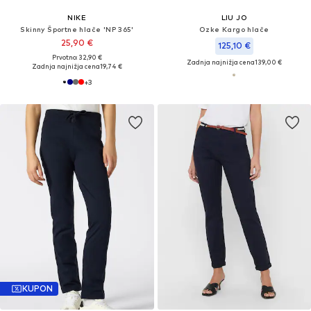
NIKE
LIU JO
Skinny Športne hlače 'NP 365'
Ozke Kargo hlače
25,90 €
125,10 €
Prvotno: 32,90 €
Zadnja najnižja cena
139,00 €
Zadnja najnižja cena
19,74 €
+
3
KUPON