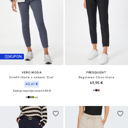
KUPON
VERO MODA
FREEQUENT
Slimfit Hlače z naborki 'Eva'
Regularen Chino hlače
49,95 €
40,41 €
Zadnja najnižja cena
44,90 €
+
4