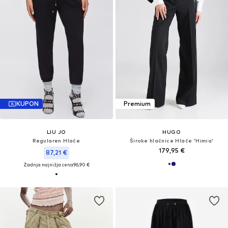
KUPON
Premium
LIU JO
HUGO
Regularen Hlače
Široke hlačnice Hlače 'Himia'
179,95 €
87,21 €
Zadnja najnižja cena
96,90 €