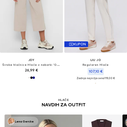
KUPON
JDY
LIU JO
Široke hlačnice Hlače z naborki 'Geggo'
Regularen Hlače
26,99 €
107,10 €
Zadnja najnižja cena
119,00 €
HLAČE
NAVDIH ZA OUTFIT
Lena Gercke