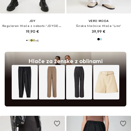
JDY
VERO MODA
Regularen Hlače z naborki 'JDYGEGGO'
Široke hlačnice Hlače 'Linn'
19,90 €
39,99 €
+
4
Hlače za ženske z oblinami