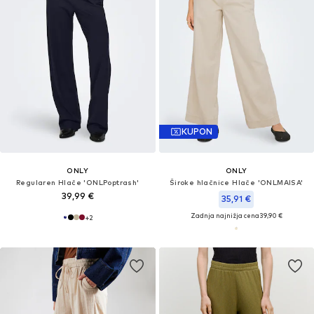
KUPON
ONLY
ONLY
Regularen Hlače 'ONLPoptrash'
Široke hlačnice Hlače 'ONLMAISA'
39,99 €
35,91 €
Zadnja najnižja cena
39,90 €
+
2