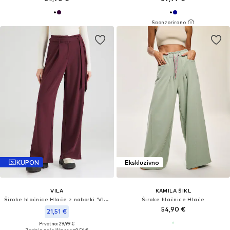
KUPON
Ekskluzivno
VILA
KAMILA ŠIKL
Široke hlačnice Hlače z naborki 'VIHilda'
Široke hlačnice Hlače
54,90 €
21,51 €
Prvotno: 29,99 €