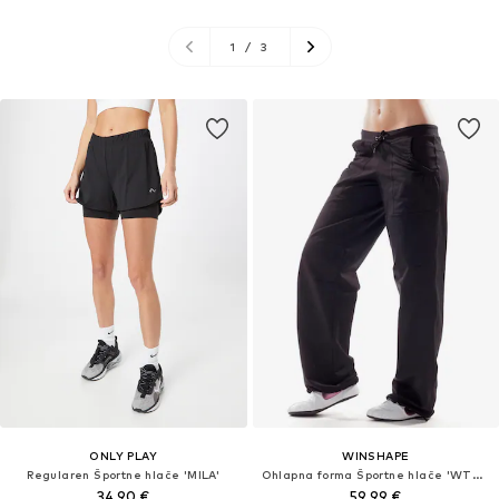
1
/
3
ONLY PLAY
WINSHAPE
Regularen Športne hlače 'MILA'
Ohlapna forma Športne hlače 'WTE9'
34,90 €
59,99 €