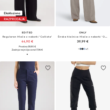
Ekskluzivno
RAZPRODAJA
EDITED
ONLY
Regularen Hlače z naborki 'Callista'
Široke hlačnice Hlače z naborki 'ONLLinda'
44,90 €
39,99 €
Prvotno: 59,90 €
+
1
Zadnja najnižja cena
17,96 €