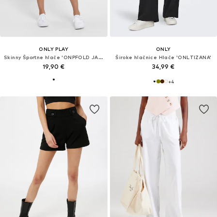
ONLY PLAY
ONLY
Skinny Športne hlače 'ONPFOLD JAZZ'
Široke hlačnice Hlače 'ONLTIZANA'
19,90 €
34,99 €
+
4