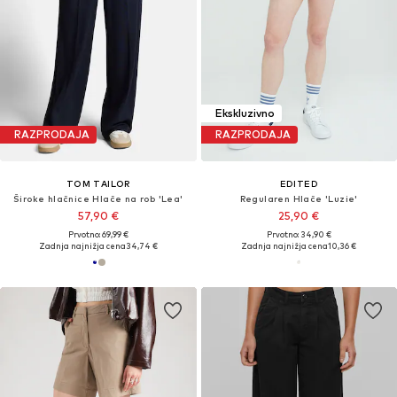
Ekskluzivno
RAZPRODAJA
RAZPRODAJA
TOM TAILOR
EDITED
Široke hlačnice Hlače na rob 'Lea'
Regularen Hlače 'Luzie'
57,90 €
25,90 €
Prvotno: 69,99 €
Prvotno: 34,90 €
Zadnja najnižja cena
34,74 €
Zadnja najnižja cena
10,36 €