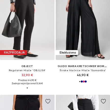
RAZPRODAJA
Ekskluzivno
OBJECT
GUIDO MARIA KRETSCHMER WOMEN
Regularen Hlače 'OBJLISA'
Široke hlačnice Hlače 'Samantha'
32,90 €
46,90 €
Prvotno: 44,90 €
Zadnja najnižja cena
13,16 €