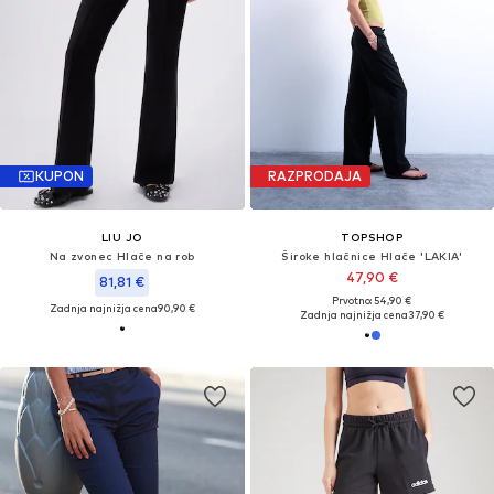
KUPON
RAZPRODAJA
LIU JO
TOPSHOP
Na zvonec Hlače na rob
Široke hlačnice Hlače 'LAKIA'
47,90 €
81,81 €
Prvotno: 54,90 €
Zadnja najnižja cena
90,90 €
Zadnja najnižja cena
37,90 €