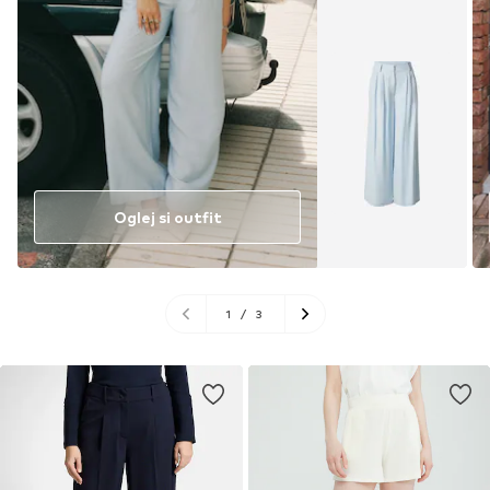
Oglej si outfit
1
/
3