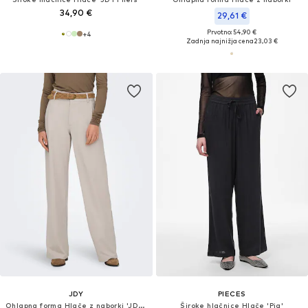
34,90 €
29,61 €
Prvotno: 54,90 €
+
4
Zadnja najnižja cena
23,03 €
JDY
PIECES
Ohlapna forma Hlače z naborki 'JDYGEGGO'
Široke hlačnice Hlače 'Pia'