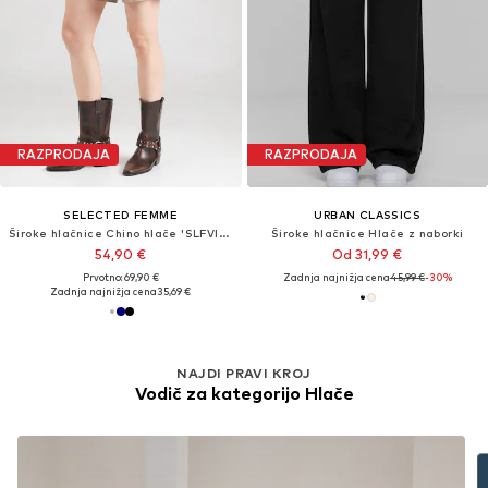
RAZPRODAJA
RAZPRODAJA
SELECTED FEMME
URBAN CLASSICS
Široke hlačnice Chino hlače 'SLFVIENNA'
Široke hlačnice Hlače z naborki
54,90 €
Od 31,99 €
Prvotno: 69,90 €
Zadnja najnižja cena
45,99 €
-30%
Zadnja najnižja cena
35,69 €
NAJDI PRAVI KROJ
Vodič za kategorijo Hlače