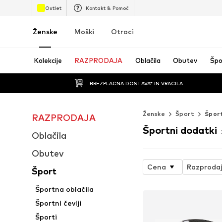
Outlet
Kontakt & Pomoč
Ženske
Moški
Otroci
Kolekcije
RAZPRODAJA
Oblačila
Obutev
Špo
BREZPLAČNA DOSTAVA* IN VRAČILA
Ženske
Šport
Šport
RAZPRODAJA
Športni dodatki
Oblačila
Obutev
Cena
Razproda
Šport
Športna oblačila
Športni čevlji
Športi