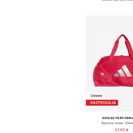
Razpoložljive velikosti:
Dodaj v košar
Unisex
RAZPRODAJA
ADIDAS PERFORM
Športna torba 'Def
27,90 €