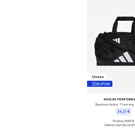
Unisex
KUPON
ADIDAS PERFORM
Športna torba 'Training
24,21 €
Prvotno: 29,90 €
Razpoložljive velikosti:
Zadnja najnižja cena
Dodaj v košar