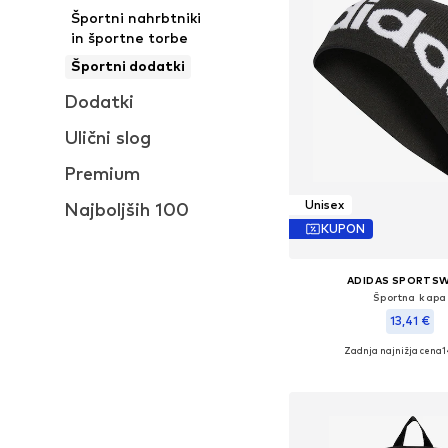
Športni nahrbtniki
in športne torbe
Športni dodatki
Dodatki
Ulični slog
Premium
Unisex
Najboljših 100
KUPON
ADIDAS SPORTS
Športna kapa
13,41 €
Zadnja najnižja cena
1
Razpoložljive velikost
Dodaj v košar