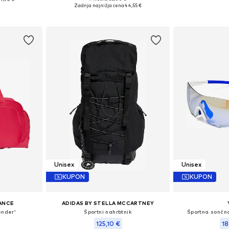
Razpoložljive velikosti: One Size
Razpoložljive 
 One Size
Zadnja najnižja cena
44,55 €
Dodaj v košarico
Dodaj 
ico
Unisex
Unisex
KUPON
KUPON
ANCE
ADIDAS BY STELLA MCCARTNEY
ender'
Športni nahrbtnik
Športna sončna
125,10 €
18