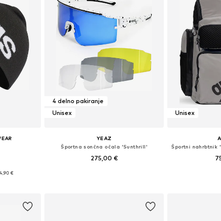
4 delno pakiranje
Unisex
Unisex
WEAR
YEAZ
Športna sončna očala 'Sunthrill'
275,00 €
7
4,90 €
Razpoložljive velikosti: One Size
Razpoložljive 
i: 58-59
Dodaj v košarico
Dodaj 
ico