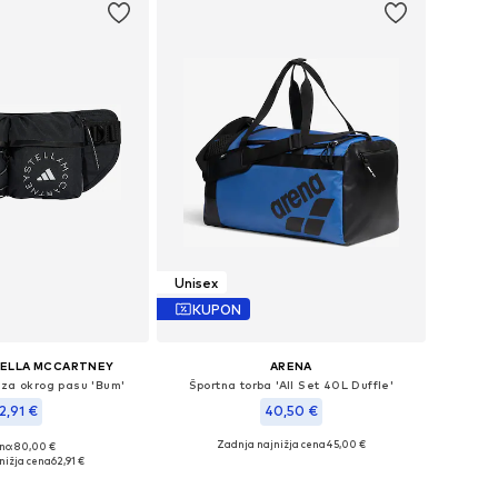
Unisex
KUPON
TELLA MCCARTNEY
ARENA
 za okrog pasu 'Bum'
Športna torba 'All Set 40L Duffle'
2,91 €
40,50 €
Zadnja najnižja cena
45,00 €
no: 80,00 €
velikosti: One Size
Razpoložljive velikosti: One Size
nižja cena
62,91 €
v košarico
Dodaj v košarico