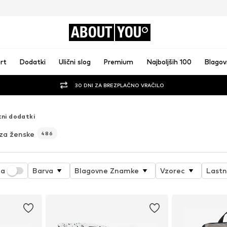
ABOUT
YOU
rt
Dodatki
Ulični slog
Premium
Najboljših 100
Blago
30 DNI ZA BREZPLAČNO VRAČILO
ni dodatki
za ženske
486
ja
Barva
Blagovne Znamke
Vzorec
Lastn