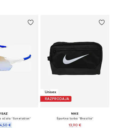
velikosti: One Size
Razpoložljive velikosti: One Size
v košarico
Dodaj v košarico
Unisex
RAZPRODAJA
YEAZ
NIKE
 očala 'Sunelation'
Športna torba 'Brasilia'
4,50 €
13,90 €