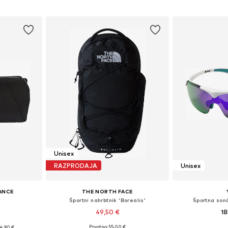
ico
Dodaj v košarico
Dodaj 
Unisex
RAZPRODAJA
Unisex
ANCE
THE NORTH FACE
Športni nahrbtnik 'Borealis'
Športna son
49,50 €
18
Prvotno: 55,00 €
4,90 €