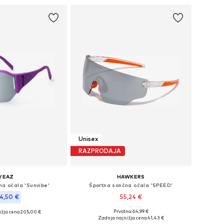
Unisex
RAZPRODAJA
YEAZ
HAWKERS
na očala 'Sunvibe'
Športna sončna očala 'SPEED'
4,50 €
55,24 €
Prvotno: 64,99 €
ižja cena
205,00 €
Razpoložljive velikosti: Onesize
velikosti: One Size
Zadnja najnižja cena
41,43 €