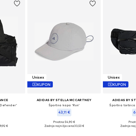
Unisex
Unisex
KUPON
KUPON
ANCE
ADIDAS BY STELLA MCCARTNEY
ADIDAS BY S
 Defender'
Športna kapa 'Run'
Športna torbica
43,11 €
6
Prvotno: 54,90 €
Prvot
 One Size
Razpoložljive velikosti: 54-56
Razpoložljive 
19,92 €
Zadnja najnižja cena
33,53 €
Zadnja naj
ico
Dodaj v košarico
Dodaj 