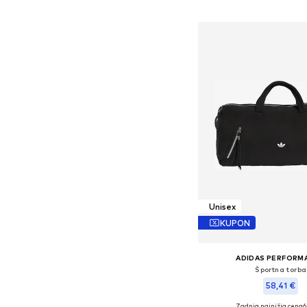
Dodaj v košar
Unisex
KUPON
ADIDAS PERFORM
Športna torba
58,41 €
Zadnja najnižja cena
6