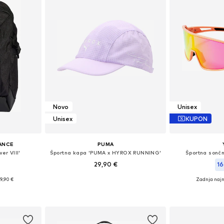
Novo
Unisex
Unisex
KUPON
ANCE
PUMA
er VIII'
Športna kapa 'PUMA x HYROX RUNNING'
Športna sonč
29,90 €
16
9,90 €
Zadnja najn
Razpoložljive velikosti: 55-60
 One Size
Razpoložljive 
Dodaj v košarico
ico
Dodaj 