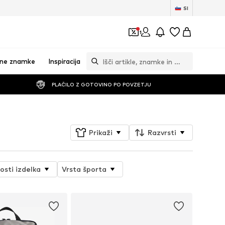
SI
1
vne znamke
Inspiracija
PLAČILO Z GOTOVINO PO POVZETJU
Prikaži
Razvrsti
osti izdelka
Vrsta športa