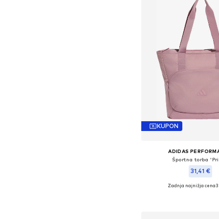
KUPON
ADIDAS PERFORM
Športna torba 'Pr
31,41 €
Zadnja najnižja cena
3
Razpoložljive velikos
Dodaj v košar