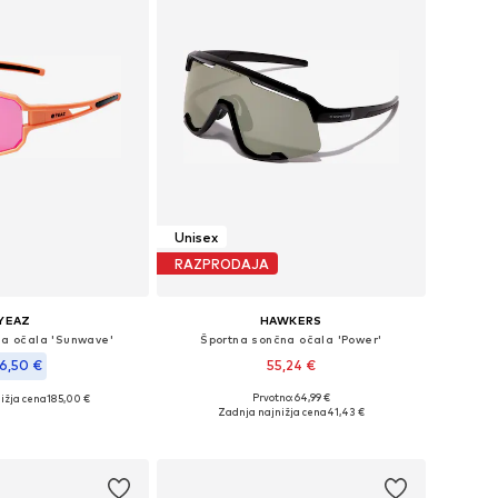
Unisex
RAZPRODAJA
YEAZ
HAWKERS
na očala 'Sunwave'
Športna sončna očala 'Power'
6,50 €
55,24 €
Prvotno: 64,99 €
ižja cena
185,00 €
Razpoložljive velikosti: Onesize
velikosti: One Size
Zadnja najnižja cena
41,43 €
Dodaj v košarico
v košarico