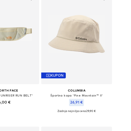
KUPON
ORTH FACE
COLUMBIA
'SUNRISER RUN BELT'
Športna kapa 'Pine Mountain™ II'
6,00 €
26,91 €
Zadnja najnižja cena
29,90 €
velikosti: One Size
Razpoložljive velikosti: 55-60
v košarico
Dodaj v košarico