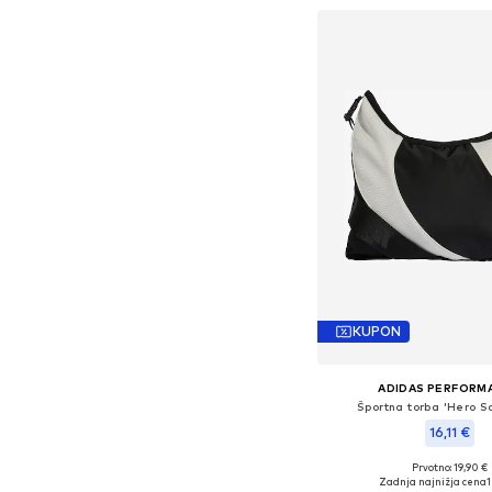
KUPON
ADIDAS PERFORM
Športna torba 'Hero S
16,11 €
Prvotno: 19,90 €
Razpoložljive velikosti:
Zadnja najnižja cena
1