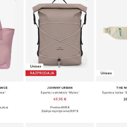
Unisex
RAZPRODAJA
Unisex
ANCE
JOHNNY URBAN
THE N
ime'
Športni nahrbtnik 'Myles'
Športna torba 
49,95 €
2
Prvotno: 69,95 €
4,90 €
Razpoložljive velikosti: One Size
Razpoložljive 
ti: NS
Zadnja najnižja cena
29,97 €
Dodaj v košarico
Dodaj 
ico