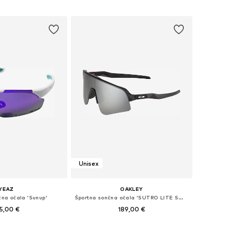
Dodaj v košarico
v košarico
Unisex
YEAZ
OAKLEY
čna očala 'Sunup'
Športna sončna očala 'SUTRO LITE SWEEP'
5,00 €
189,00 €