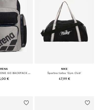
ARENA
NIKE
Športni nahrbtnik 'ONE GO BACKPACK 45L'
Športna torba 'Gym Club'
5,00 €
47,99 €
velikosti: One Size
Razpoložljive velikosti: One Size
v košarico
Dodaj v košarico