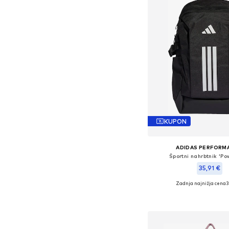
KUPON
ADIDAS PERFORM
Športni nahrbtnik 'Pow
35,91 €
Zadnja najnižja cena
+
1
3
Razpoložljive velikosti:
Dodaj v košar