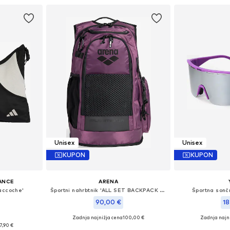
Unisex
Unisex
KUPON
KUPON
ANCE
ARENA
accoche'
Športni nahrbtnik 'ALL SET BACKPACK 45L'
Športna sonč
90,00 €
18
Zadnja najnižja cena
100,00 €
Zadnja najn
 One Size
Razpoložljive velikosti: One Size
Razpoložljive 
7,90 €