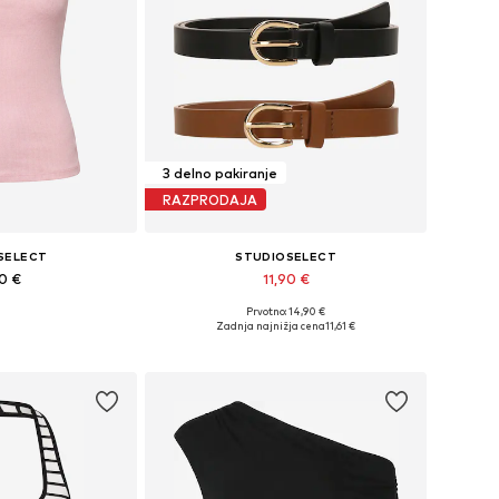
3 delno pakiranje
RAZPRODAJA
SELECT
STUDIOSELECT
90 €
11,90 €
Prvotno: 14,90 €
likosti: S, M, L
Razpoložljive velikosti: 80, 85, 90, 95
Zadnja najnižja cena
11,61 €
košarico
Dodaj v košarico