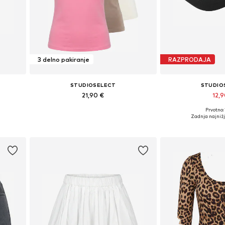
3 delno pakiranje
RAZPRODAJA
STUDIOSELECT
STUDIO
21,90 €
12,
+
2
Prvotno:
L
Razpoložljive velikosti: S, M, L
Razpoložljive v
Zadnja najniž
Dodaj v košarico
Dodaj v 