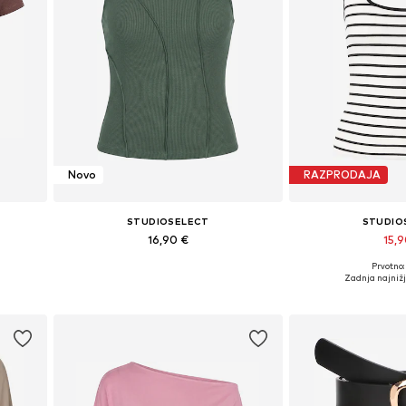
Novo
RAZPRODAJA
STUDIOSELECT
STUDIO
16,90 €
15,
Prvotno:
L
Razpoložljive velikosti: S, M, L
Razpoložljive veliko
Zadnja najniž
Dodaj v košarico
Dodaj v 