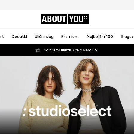
ABOUT
YOU
rt
Dodatki
Ulični slog
Premium
Najboljših 100
Blago
30 DNI ZA BREZPLAČNO VRAČILO