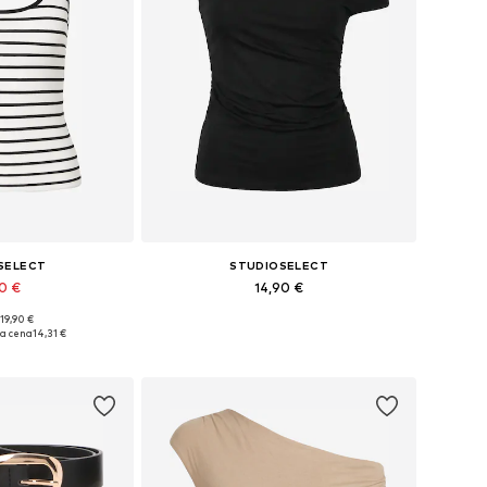
SELECT
STUDIOSELECT
90 €
14,90 €
 19,90 €
sti: XS, S, M, L, XL
Razpoložljive velikosti: S, M, L
ja cena
14,31 €
košarico
Dodaj v košarico