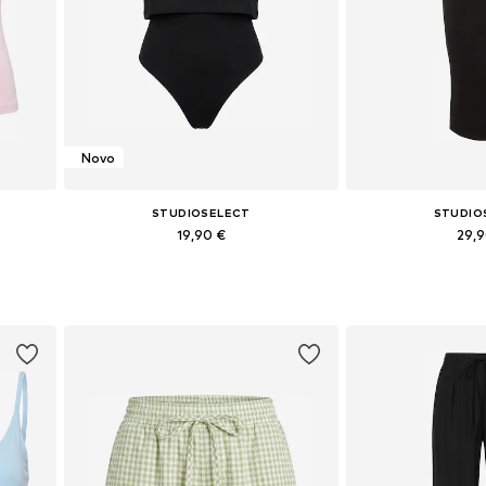
Novo
STUDIOSELECT
STUDIO
19,90 €
29,
L, XL
Razpoložljive velikosti: S, M, L
Razpoložljive velikost
Dodaj v košarico
Dodaj v 