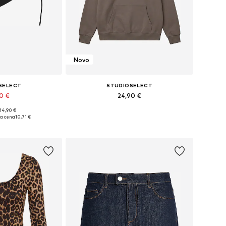
Novo
SELECT
STUDIOSELECT
90 €
24,90 €
 14,90 €
elikosti: 55-60
Razpoložljive velikosti: XS, S, M, L, XL
ja cena
10,71 €
košarico
Dodaj v košarico