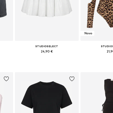
Novo
STUDIOSELECT
STUDIO
24,90 €
21,
 40
Razpoložljive velikosti: 36, 38, 40, 42
Razpoložljive veliko
Dodaj v košarico
Dodaj v 