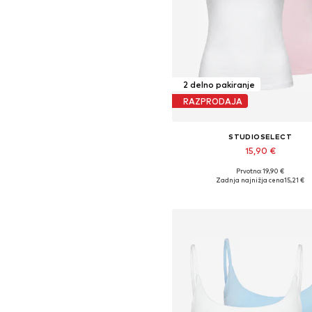
2 delno pakiranje
RAZPRODAJA
STUDIOSELECT
15,90 €
Prvotno: 19,90 €
Razpoložljive velikosti: XS, S, M, 
Zadnja najnižja cena
15,21 €
Dodaj v košarico