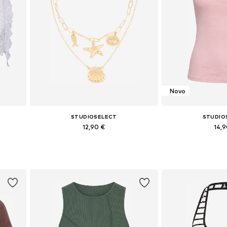
Novo
STUDIOSELECT
STUDIO
12,90 €
14,
Razpoložljive velikosti: One Size
Razpoložljive ve
 40
Dodaj v košarico
Dodaj v 