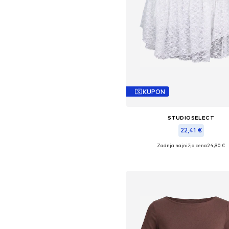
KUPON
STUDIOSELECT
22,41 €
Zadnja najnižja cena
24,90 €
Razpoložljive velikosti: 36, 38,
Dodaj v košarico