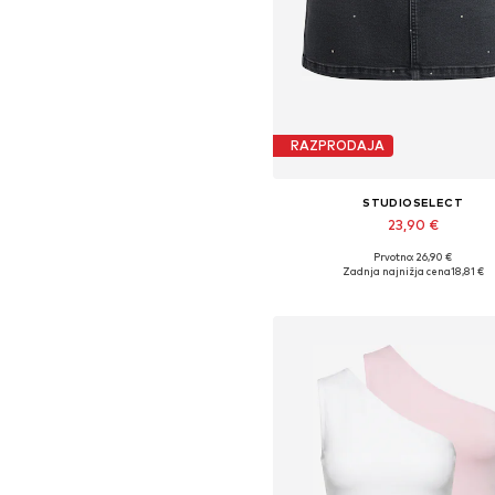
RAZPRODAJA
STUDIOSELECT
23,90 €
Prvotno: 26,90 €
Razpoložljive velikosti: 36, 38,
Zadnja najnižja cena
18,81 €
Dodaj v košarico