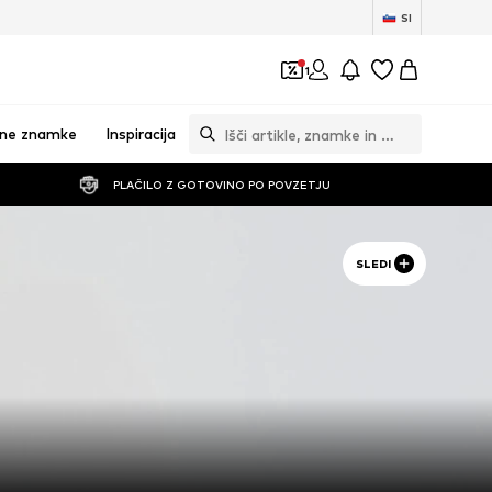
SI
1
vne znamke
Inspiracija
PLAČILO Z GOTOVINO PO POVZETJU
SLEDI