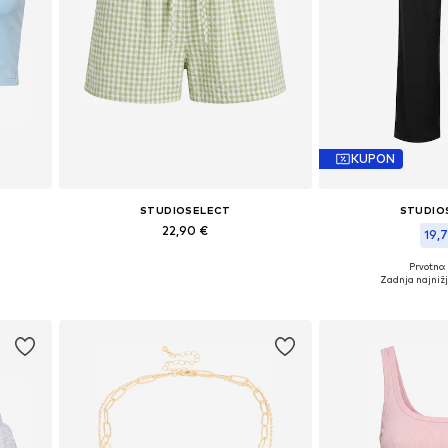
KUPON
STUDIOSELECT
STUDIO
22,90 €
19,7
L
Razpoložljive velikosti: 34, 36, 38, 40
Prvotno:
Razpoložljive veliko
Zadnja najniž
Dodaj v košarico
Dodaj v 