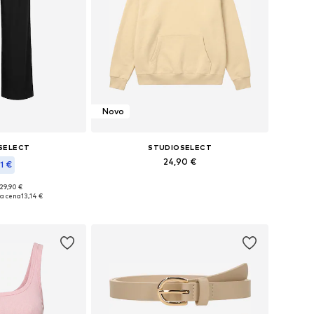
Novo
SELECT
STUDIOSELECT
24,90 €
1 €
Razpoložljive velikosti: XS, S, M, L, XL
 29,90 €
sti: 34, 36, 38, 40
ja cena
13,14 €
Dodaj v košarico
košarico