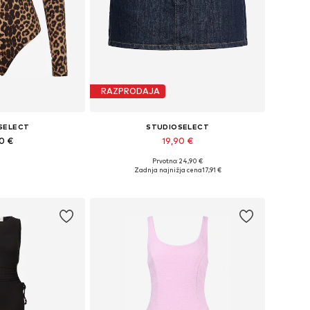
RAZPRODAJA
SELECT
STUDIOSELECT
90 €
19,90 €
Prvotno: 24,90 €
sti: XS, S, M, L, XL
Razpoložljive velikosti: 36, 38, 40
Zadnja najnižja cena
17,91 €
košarico
Dodaj v košarico