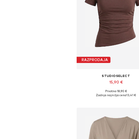
RAZPRODAJA
STUDIOSELECT
15,90 €
Prvotno: 18,90 €
Razpoložljive velikosti: S, M, 
Zadnja najnižja cena
13,41 €
Dodaj v košarico