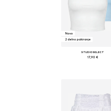
Novo
2 delno pakiranje
STUDIOSELECT
17,90 €
Razpoložljive velikosti: S, M, 
Dodaj v košarico