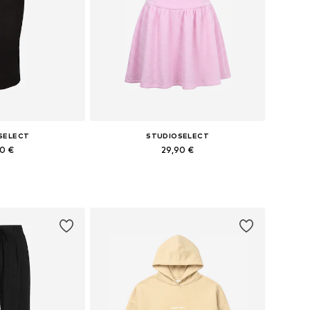
SELECT
STUDIOSELECT
90 €
29,90 €
i: 34, 36, 38, 40, 42
Razpoložljive velikosti: 34, 36, 38, 40, 42
košarico
Dodaj v košarico