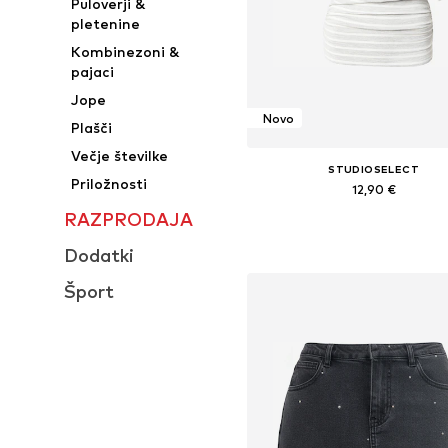
Puloverji &
pletenine
Kombinezoni &
pajaci
Jope
Novo
Plašči
Večje številke
STUDIOSELECT
Priložnosti
12,90 €
RAZPRODAJA
Razpoložljive velikosti: S, M, 
Dodaj v košarico
Dodatki
Šport