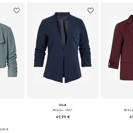
VILA
'
Blazer 'Her'
Blaze
49,99 €
4
+
6
Razpoložljive velikosti: 34, 36, 38, 40, 42, 44
Razpoložljive velikosti: 34, 38, 40, 42, 44
2,90 €