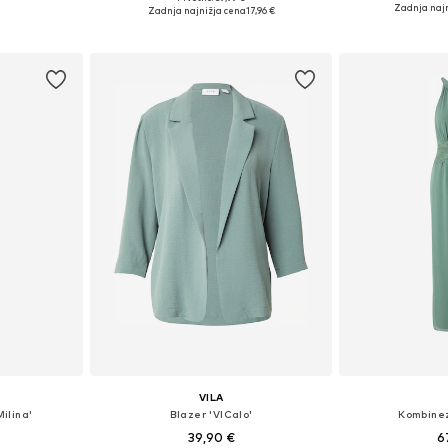
Razpoložljive velikosti: 34, 36, 38, 40, 42, 44
Razpoložljive veli
Razpoložljive velikosti: 36, 38, 40, 42
Zadnja najn
Zadnja najnižja cena
17,96 €
ico
Dodaj 
Dodaj v košarico
VILA
ilina'
Blazer 'VICalo'
Kombinez
39,90 €
6