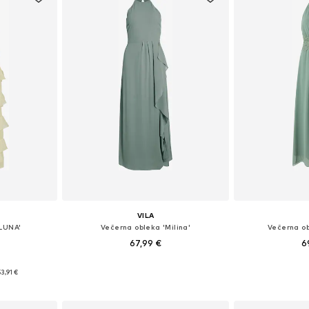
VILA
ILUNA'
Večerna obleka 'Milina'
Večerna ob
67,99 €
6
36, 38, 40, 44
Na voljo v različnih velikostih
Razpoložljive veli
53,91 €
ico
Dodaj v košarico
Dodaj 