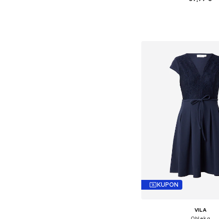
+
9
Dodaj v košar
KUPON
VILA
Obleka