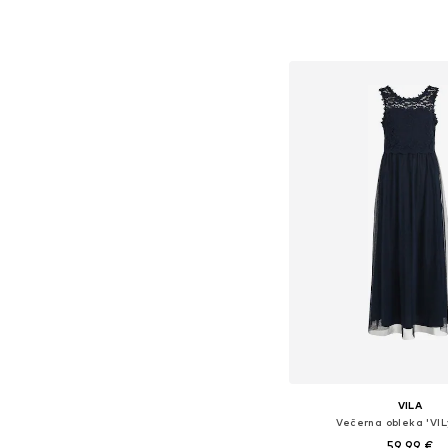
+
12
Dodaj v košar
VILA
Večerna obleka 'VI
59,99 €