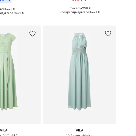
Prvotno: 49,90 €
+
7
no: 34,90 €
Razpoložljive velikosti: 34, 36, 38, 40, 42, 44
ikosti: XS, S, M, L, XL
Zadnja najnižja cena
34,93 €
nižja cena
20,93 €
Dodaj v košarico
v košarico
VILA
VILA
a 'VICLARA'
Večerna obleka