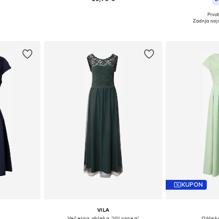
+
1
Prvot
Razpoložljive velikosti: 34, 36, 38, 40, 42, 44
Razpoložljive velikosti: XS, S, M, L, XL, XXL
Razpoložljive vel
Zadnja naj
ico
Dodaj v košarico
Dodaj 
KUPON
VILA
Večerna obleka 'VILynnea'
Oblek