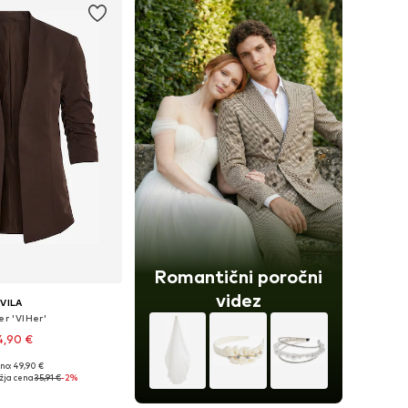
Romantični poročni
videz
VILA
er 'VIHer'
4,90 €
+
6
no: 49,90 €
Razpoložljive velikosti: 34, 36, 38, 40, 42, 44
žja cena
35,91 €
-2%
v košarico