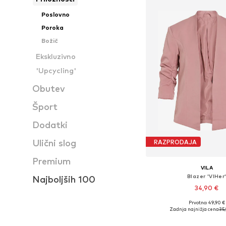
Poslovno
Poroka
Božič
Ekskluzivno
'Upcycling'
Obutev
Šport
Dodatki
Ulični slog
RAZPRODAJA
Premium
VILA
Blazer 'VIHer
Najboljših 100
34,90 €
+
6
Prvotno: 49,90 €
Razpoložljive velikosti: 34, 
Zadnja najnižja cena
35,
Dodaj v košar