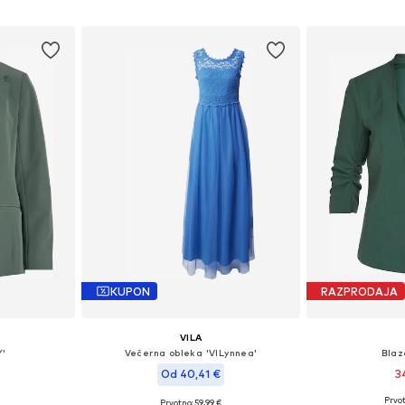
ico
Dodaj v košarico
Dodaj 
KUPON
RAZPRODAJA
VILA
Y'
Večerna obleka 'VILynnea'
Blaz
Od 40,41 €
3
Prvot
+
9
Prvotno: 59,99 €