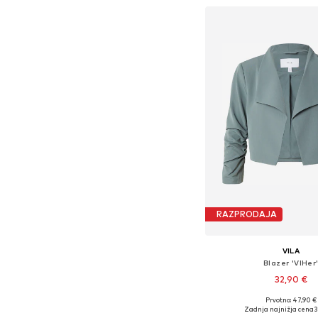
RAZPRODAJA
VILA
Blazer 'VIHer
32,90 €
Prvotno: 47,90 €
Zadnja najnižja cena
3