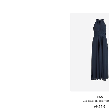
Dodaj v košar
VILA
Večerna obleka 'VIM
69,99 €