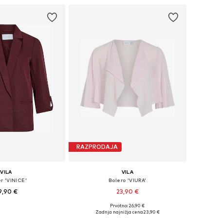
RAZPRODAJA
VILA
VILA
r 'VINICE'
Bolero 'VIURA'
9,90 €
23,90 €
Prvotno: 26,90 €
Razpoložljive velikosti: 34, 36, 38, 40, 42, 44
Razpoložljive velikosti: S, M, L, XL, XXL
Zadnja najnižja cena
23,90 €