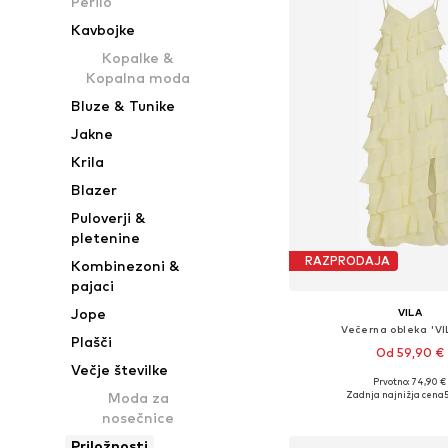
Perilo
Kavbojke
Kopalke &
Kopalna moda
Bluze & Tunike
Jakne
Krila
Blazer
Puloverji &
pletenine
RAZPRODAJA
Kombinezoni &
pajaci
Jope
VILA
Večerna obleka 'V
Plašči
Od 59,90 €
Večje številke
+
1
Prvotno: 74,90 €
Razpoložljive velikosti: 34, 
Zadnja najnižja cena
Moda za
Dodaj v košar
nosečnice
Priložnosti