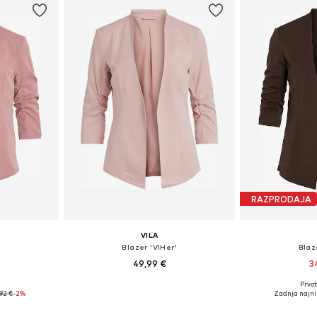
RAZPRODAJA
VILA
'
Blazer 'VIHer'
Blaz
49,99 €
3
+
6
Prvot
36, 38, 40, 42
Razpoložljive velikosti: 34, 36, 38, 40, 42, 44
92 €
-2%
Zadnja najni
ico
Dodaj v košarico
Dodaj 