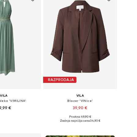
RAZPRODAJA
VILA
VILA
leka 'VIMILINA'
Blazer 'VINice'
9,99 €
39,90 €
+
12
Prvotno: 49,90 €
kosti: 34, 36, 38, 40, 42
Razpoložljive velikosti: 34, 36, 38, 40, 42, 44
Zadnja najnižja cena
34,93 €
v košarico
Dodaj v košarico