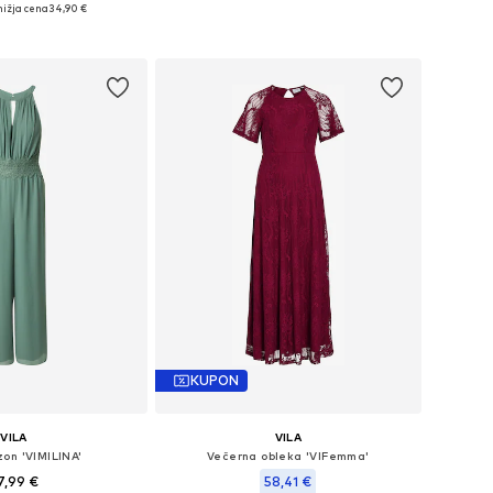
kosti: 34, 36, 38, 40, 42
Razpoložljive velikosti: XS, S, M, L
ižja cena
34,90 €
v košarico
Dodaj v košarico
KUPON
VILA
VILA
on 'VIMILINA'
Večerna obleka 'VIFemma'
7,99 €
58,41 €