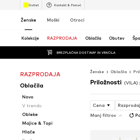
Outlet
Kontakt & Pomoč
Ženske
Moški
Otroci
Kolekcije
RAZPRODAJA
Oblačila
Obutev
Špo
BREZPLAČNA DOSTAVA* IN VRAČILA
Ženske
Oblačila
Pri
RAZPRODAJA
Priložnosti
(VILA)
Oblačila
Novo
Cena
Razproda
V trendu
Obleke
Manj filtrov
Po
Majice & Topi
Hlače