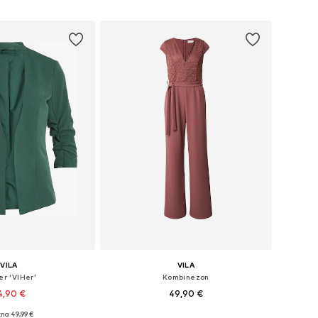
v košarico
Dodaj v košarico
VILA
VILA
er 'VIHer'
Kombinezon
4,90 €
49,90 €
+
6
no: 49,99 €