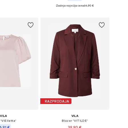
Zadnja najnižja cena
64,90 €
azličnih velikostih
Razpoložljive velikosti: 36, 38, 40, 42, 44
v košarico
Dodaj v košarico
RAZPRODAJA
VILA
VILA
'VIEllette'
Blazer 'VITILDE'
6,91 €
39,90 €