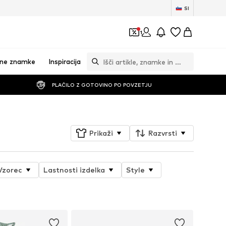
SI
1
vne znamke
Inspiracija
PLAČILO Z GOTOVINO PO POVZETJU
Prikaži
Razvrsti
Vzorec
Lastnosti izdelka
Style