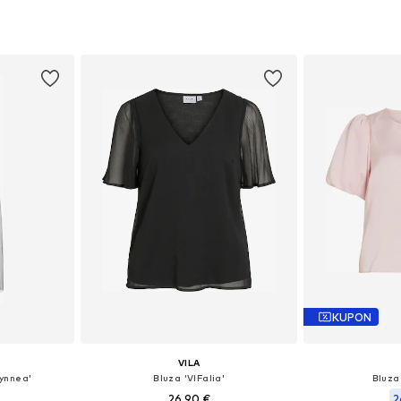
Razpoložljive velikosti: 34, 36, 38, 40, 42, 44
Razpoložljive velikosti: 34, 36, 38, 40, 42, 44
Na voljo v r
ico
Dodaj v košarico
Dodaj 
KUPON
VILA
Lynnea'
Bluza 'VIFalia'
Bluza 
26,90 €
2