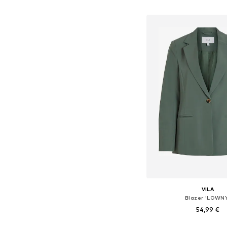
Dodaj v košar
VILA
Blazer 'LOWN
54,99 €