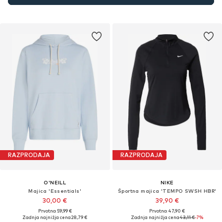
RAZPRODAJA
RAZPRODAJA
O'NEILL
NIKE
Majica 'Essentials'
Športna majica 'TEMPO SWSH HBR'
30,00 €
39,90 €
Prvotno: 59,99 €
Prvotno: 47,90 €
Zadnja najnižja cena
28,79 €
Zadnja najnižja cena
43,11 €
-7%