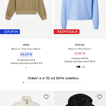
KUPON
RAZPRODAJA
VANS
PIECES
Majica 'Got Your Back'
Majica 'PCCHILLI'
23,90 €
36,00 €
Prvotno: 26,90 €
Prvotno: 80,00 €
Zadnja najnižja cena
21,90 €
Zadnja najnižja cena
28,00 €
+
3
Videl/-a si 32 od 3694 izdelkov