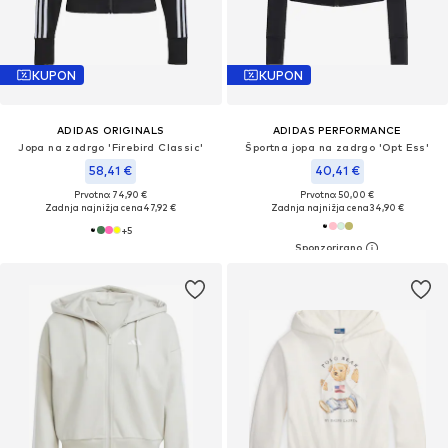
KUPON
KUPON
ADIDAS ORIGINALS
ADIDAS PERFORMANCE
Jopa na zadrgo 'Firebird Classic'
Športna jopa na zadrgo 'Opt Ess'
58,41 €
40,41 €
Prvotno: 74,90 €
Prvotno: 50,00 €
Zadnja najnižja cena
47,92 €
Zadnja najnižja cena
34,90 €
+
5