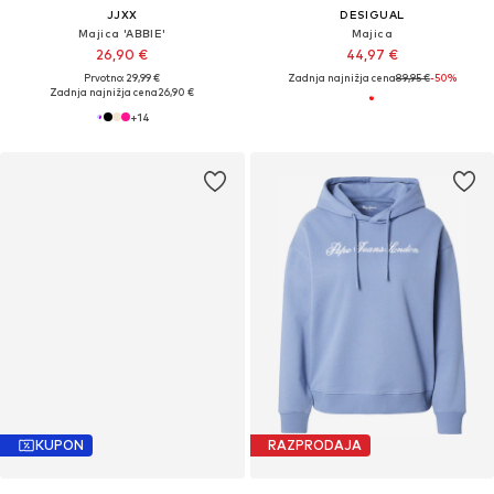
JJXX
DESIGUAL
Majica 'ABBIE'
Majica
26,90 €
44,97 €
Prvotno: 29,99 €
Zadnja najnižja cena
89,95 €
-50%
Zadnja najnižja cena
26,90 €
+
14
KUPON
RAZPRODAJA