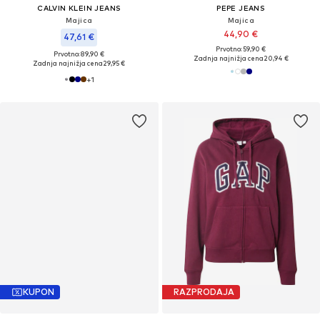
CALVIN KLEIN JEANS
PEPE JEANS
Majica
Majica
44,90 €
47,61 €
Prvotno: 59,90 €
Prvotno: 89,90 €
Zadnja najnižja cena
20,94 €
Zadnja najnižja cena
29,95 €
+
1
KUPON
RAZPRODAJA