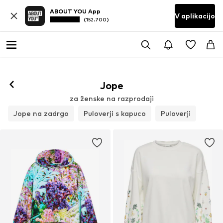
ABOUT YOU App
V aplikacijo
(152.700)
Jope
za ženske na razprodaji
Jope na zadrgo
Puloverji s kapuco
Puloverji