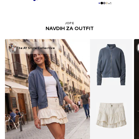
+
1
JOPE
NAVDIH ZA OUTFIT
The AY Style Collective