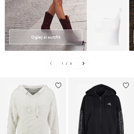
Oglej si outfit
1
/
3