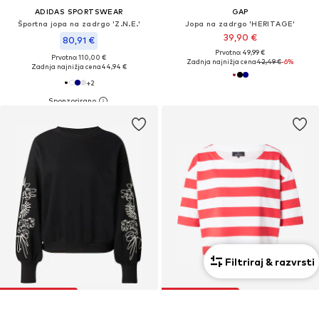
ADIDAS SPORTSWEAR
GAP
Športna jopa na zadrgo 'Z.N.E.'
Jopa na zadrgo 'HERITAGE'
39,90 €
80,91 €
Prvotno: 49,99 €
Prvotno: 110,00 €
Zadnja najnižja cena
42,49 €
-6%
Zadnja najnižja cena
44,94 €
+
2
Filtriraj & razvrsti
RAZPRODAJA
RAZPRODAJA