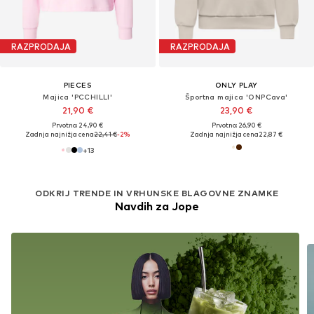
RAZPRODAJA
RAZPRODAJA
PIECES
ONLY PLAY
Majica 'PCCHILLI'
Športna majica 'ONPCava'
21,90 €
23,90 €
Prvotno: 24,90 €
Prvotno: 26,90 €
Zadnja najnižja cena
22,41 €
-2%
Zadnja najnižja cena
22,87 €
+
13
ODKRIJ TRENDE IN VRHUNSKE BLAGOVNE ZNAMKE
Navdih za Jope