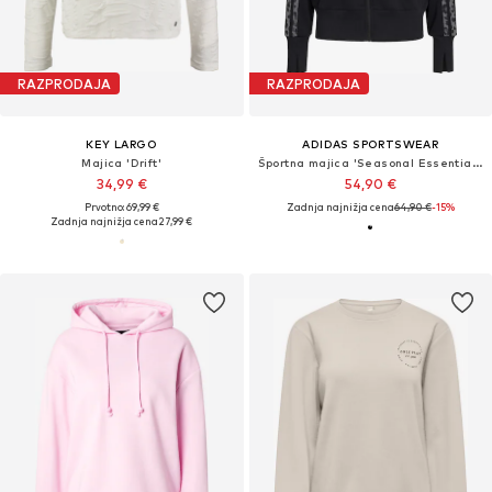
RAZPRODAJA
RAZPRODAJA
KEY LARGO
ADIDAS SPORTSWEAR
Majica 'Drift'
Športna majica 'Seasonal Essentials'
34,99 €
54,90 €
Prvotno: 69,99 €
Zadnja najnižja cena
64,90 €
-15%
Zadnja najnižja cena
27,99 €