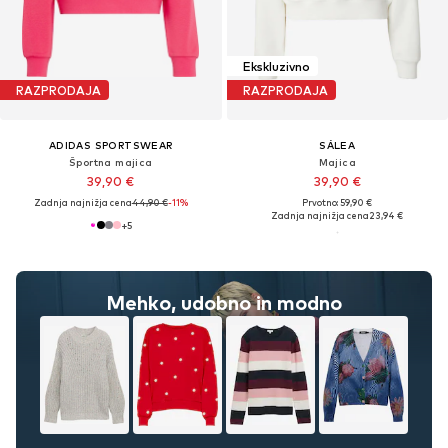
Ekskluzivno
RAZPRODAJA
RAZPRODAJA
ADIDAS SPORTSWEAR
SÁLEA
Športna majica
Majica
39,90 €
39,90 €
Zadnja najnižja cena
44,90 €
-11%
Prvotno: 59,90 €
Zadnja najnižja cena
23,94 €
+
5
Mehko, udobno in modno