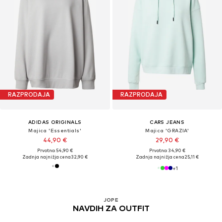
RAZPRODAJA
RAZPRODAJA
ADIDAS ORIGINALS
CARS JEANS
Majica 'Essentials'
Majica 'GRAZIA'
44,90 €
29,90 €
Prvotno: 54,90 €
Prvotno: 34,90 €
Zadnja najnižja cena
32,90 €
Zadnja najnižja cena
25,11 €
+
1
JOPE
NAVDIH ZA OUTFIT