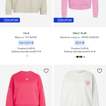
KUPON
KUPON
VILA
ONLY PLAY
Majica 'VITASSE'
Športna majica 'ONPLOUNGE'
Od 12,51 €
25,11 €
Prvotno: 34,90 €
Prvotno: 34,90 €
Zadnja najnižja cena
9,73 €
Zadnja najnižja cena
14,34 €
+
9