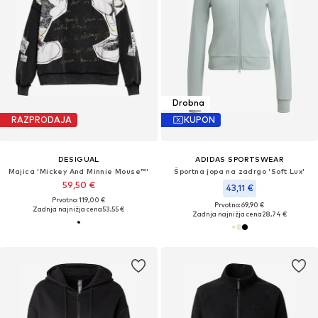
Drobna
RAZPRODAJA
KUPON
DESIGUAL
ADIDAS SPORTSWEAR
Majica 'Mickey And Minnie Mouse™'
Športna jopa na zadrgo 'Soft Lux'
59,50 €
43,11 €
Prvotno: 119,00 €
Prvotno: 69,90 €
Zadnja najnižja cena
53,55 €
Zadnja najnižja cena
28,74 €