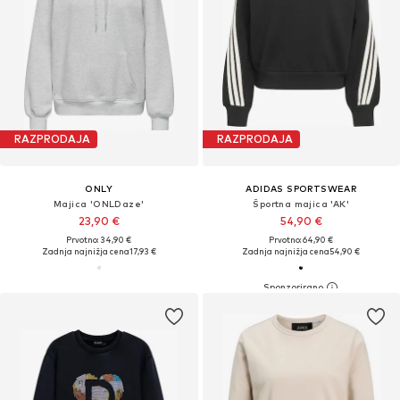
RAZPRODAJA
RAZPRODAJA
ONLY
ADIDAS SPORTSWEAR
Majica 'ONLDaze'
Športna majica 'AK'
23,90 €
54,90 €
Prvotno: 34,90 €
Prvotno: 64,90 €
Zadnja najnižja cena
17,93 €
Zadnja najnižja cena
54,90 €