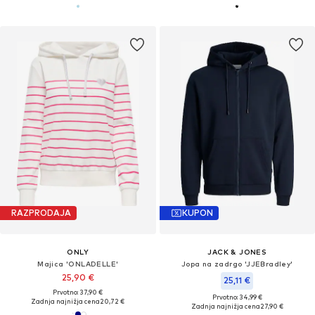
RAZPRODAJA
KUPON
ONLY
JACK & JONES
Majica 'ONLADELLE'
Jopa na zadrgo 'JJEBradley'
25,90 €
25,11 €
Prvotno: 37,90 €
Prvotno: 34,99 €
Zadnja najnižja cena
20,72 €
Zadnja najnižja cena
27,90 €