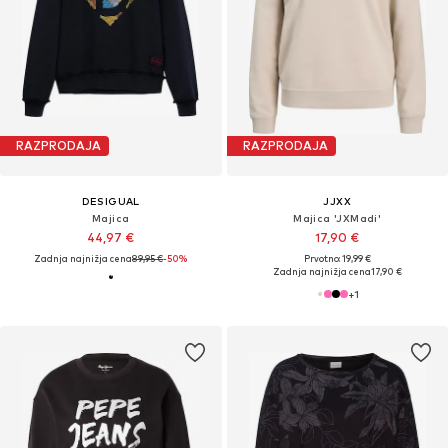
RAZPRODAJA
RAZPRODAJA
DESIGUAL
JJXX
Majica
Majica 'JXMadi'
44,97 €
17,90 €
Zadnja najnižja cena
89,95 €
-50%
Prvotno: 19,99 €
Zadnja najnižja cena
17,90 €
+
1