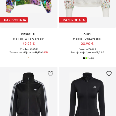
RAZPRODAJA
RAZPRODAJA
DESIGUAL
ONLY
Majica 'Wild Garden'
Majica 'ONLBrooke'
49,97 €
20,90 €
Prvotno: 99,95 €
Prvotno: 29,99 €
Zadnja najnižja cena
59,97 €
-16%
Zadnja najnižja cena
15,22 €
+
38