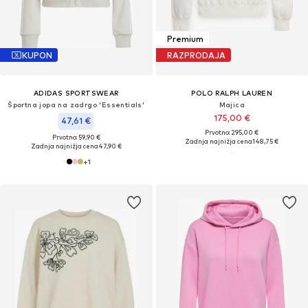
Premium
KUPON
RAZPRODAJA
ADIDAS SPORTSWEAR
POLO RALPH LAUREN
Športna jopa na zadrgo 'Essentials'
Majica
175,00 €
47,61 €
Prvotno: 295,00 €
Prvotno: 59,90 €
Zadnja najnižja cena
148,75 €
Zadnja najnižja cena
47,90 €
+
1