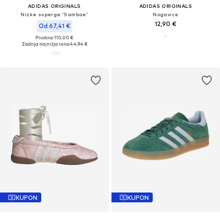
ADIDAS ORIGINALS
ADIDAS ORIGINALS
Nizke superge 'Sambae'
Nogavice
12,90 €
Od 67,41 €
Prvotno: 110,00 €
Zadnja najnižja cena
44,94 €
KUPON
KUPON