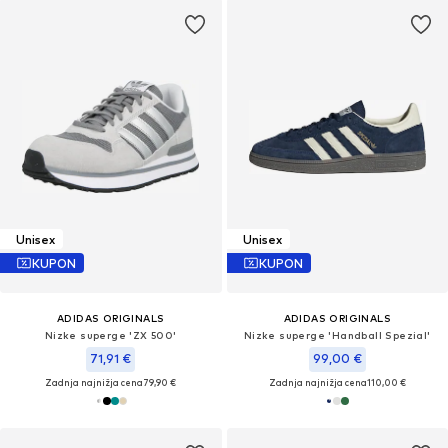
Unisex
Unisex
KUPON
KUPON
ADIDAS ORIGINALS
ADIDAS ORIGINALS
Nizke superge 'ZX 500'
Nizke superge 'Handball Spezial'
71,91 €
99,00 €
Zadnja najnižja cena
79,90 €
Zadnja najnižja cena
110,00 €