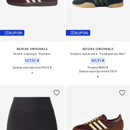
KUPON
KUPON
ADIDAS ORIGINALS
ADIDAS ORIGINALS
Nizke superge 'Samba'
Odprte balerinke 'Taekwondo Mei'
107,10 €
80,91 €
Zadnja najnižja cena
119,00 €
Prvotno: 99,90 €
Zadnja najnižja cena
47,92 €