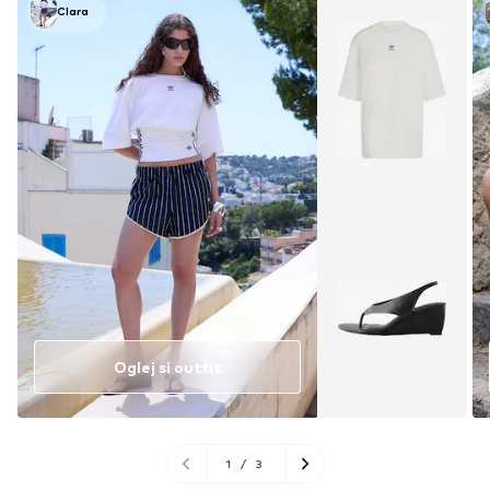
Clara
Oglej si outfit
1
/
3