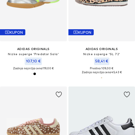
KUPON
KUPON
ADIDAS ORIGINALS
ADIDAS ORIGINALS
Nizke superge 'Predator Sala'
Nizke superge 'SL 72'
107,10 €
58,41 €
Zadnja najnižja cena
119,00 €
Prvotno: 109,00 €
Zadnja najnižja cena
45,43 €