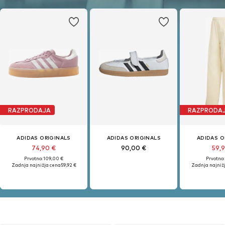
RAZPRODAJA
RAZPRODA
ADIDAS ORIGINALS
ADIDAS ORIGINALS
ADIDAS O
74,90 €
90,00 €
59,
Prvotno: 109,00 €
Prvotno:
Zadnja najnižja cena
59,92 €
Zadnja najniž