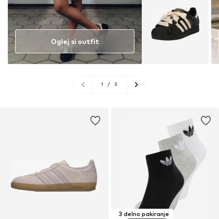
Oglej si outfit
1
/
3
3 delno pakiranje