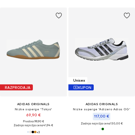
Unisex
RAZPRODAJA
KUPON
ADIDAS ORIGINALS
ADIDAS ORIGINALS
Nizke superge 'Tokyo'
Nizke superge 'Adizero Adios OG'
69,90 €
117,00 €
Prvotno: 99,90 €
Zadnja najnižja cena
130,00 €
Zadnja najnižja cena
41,94 €
+
3