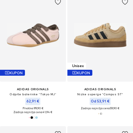
Unisex
KUPON
KUPON
ADIDAS ORIGINALS
ADIDAS ORIGINALS
Odprte balerinke 'Tokyo MJ'
Nizke superge 'Campus ST'
62,91 €
Od 53,91 €
Prvotno: 99,90 €
Zadnja najnižja cena
59,90 €
Zadnja najnižja cena
41,94 €