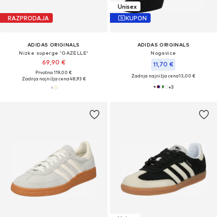
Unisex
RAZPRODAJA
KUPON
ADIDAS ORIGINALS
ADIDAS ORIGINALS
Nizke superge 'GAZELLE'
Nogavice
69,90 €
11,70 €
Prvotno: 119,00 €
Zadnja najnižja cena
13,00 €
Zadnja najnižja cena
48,93 €
+
3