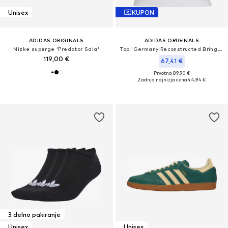
Unisex
KUPON
ADIDAS ORIGINALS
ADIDAS ORIGINALS
Nizke superge 'Predator Sala'
Top 'Germany Reconstructed Bringback'
119,00 €
67,41 €
Prvotno: 89,90 €
Zadnja najnižja cena
44,94 €
3 delno pakiranje
Unisex
Unisex