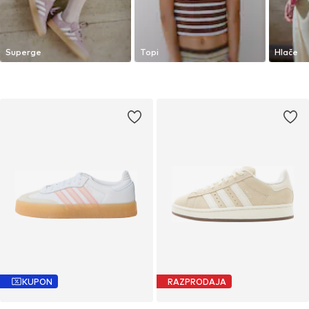
Superge
Topi
Hlače
KUPON
RAZPRODAJA