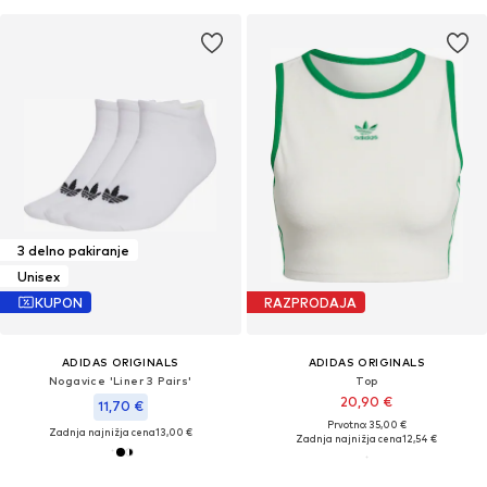
3 delno pakiranje
Unisex
KUPON
RAZPRODAJA
ADIDAS ORIGINALS
ADIDAS ORIGINALS
Nogavice 'Liner 3 Pairs'
Top
20,90 €
11,70 €
Prvotno: 35,00 €
Zadnja najnižja cena
13,00 €
Zadnja najnižja cena
12,54 €