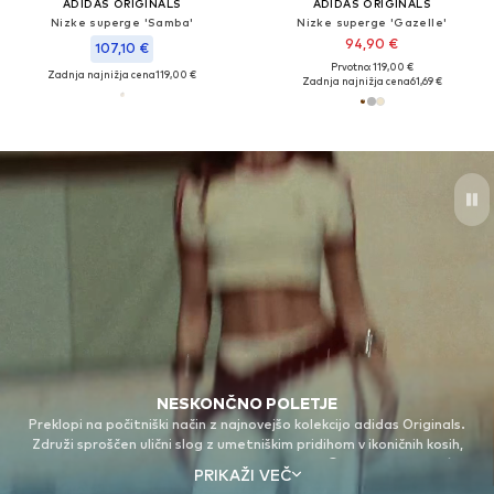
ADIDAS ORIGINALS
ADIDAS ORIGINALS
Nizke superge 'Samba'
Nizke superge 'Gazelle'
94,90 €
107,10 €
Prvotno: 119,00 €
Zadnja najnižja cena
119,00 €
Zadnja najnižja cena
61,69 €
NESKONČNO POLETJE
Preklopi na počitniški način z najnovejšo kolekcijo adidas Originals.
Združi sproščen ulični slog z umetniškim pridihom v ikoničnih kosih,
ustvarjenih za gibanje s teboj. Nakupuj videz! © Successió Miró / VG
PRIKAŽI VEČ
Bild-Kunst, Bonn 2026