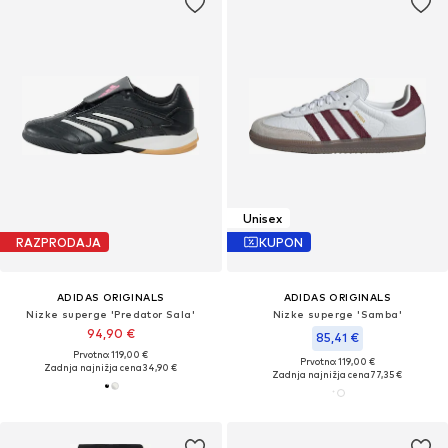
Unisex
RAZPRODAJA
KUPON
ADIDAS ORIGINALS
ADIDAS ORIGINALS
Nizke superge 'Predator Sala'
Nizke superge 'Samba'
94,90 €
85,41 €
Prvotno: 119,00 €
Prvotno: 119,00 €
Zadnja najnižja cena
34,90 €
Zadnja najnižja cena
77,35 €