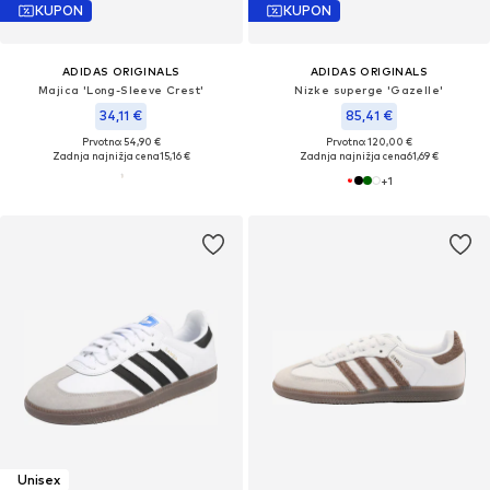
KUPON
KUPON
ADIDAS ORIGINALS
ADIDAS ORIGINALS
Majica 'Long-Sleeve Crest'
Nizke superge 'Gazelle'
34,11 €
85,41 €
Prvotno: 54,90 €
Prvotno: 120,00 €
Zadnja najnižja cena
15,16 €
Zadnja najnižja cena
61,69 €
+
1
Unisex