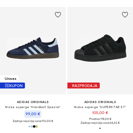
Unisex
KUPON
RAZPRODAJA
ADIDAS ORIGINALS
ADIDAS ORIGINALS
Nizke superge 'Handball Spezial'
Nizke superge 'SUPERSTAR ST'
105,00 €
99,00 €
Prvotno: 119,00 €
Zadnja najnižja cena
110,00 €
Zadnja najnižja cena
46,32 €