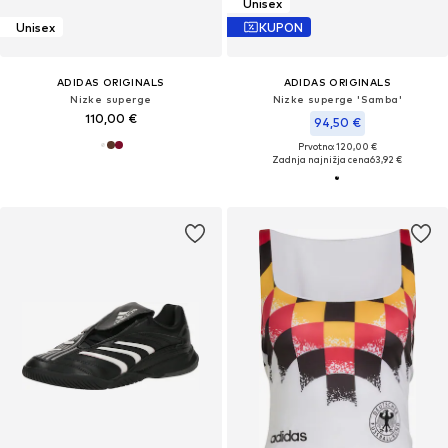
Unisex
Unisex
KUPON
ADIDAS ORIGINALS
ADIDAS ORIGINALS
Nizke superge
Nizke superge 'Samba'
110,00 €
94,50 €
Prvotno: 120,00 €
Zadnja najnižja cena
63,92 €