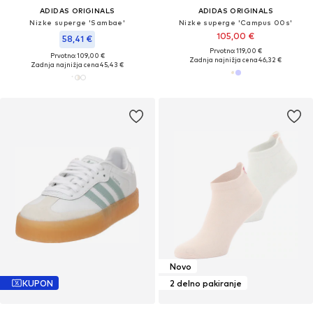
ADIDAS ORIGINALS
ADIDAS ORIGINALS
Nizke superge 'Sambae'
Nizke superge 'Campus 00s'
105,00 €
58,41 €
Prvotno: 119,00 €
Prvotno: 109,00 €
Zadnja najnižja cena
46,32 €
Zadnja najnižja cena
45,43 €
Novo
KUPON
2 delno pakiranje