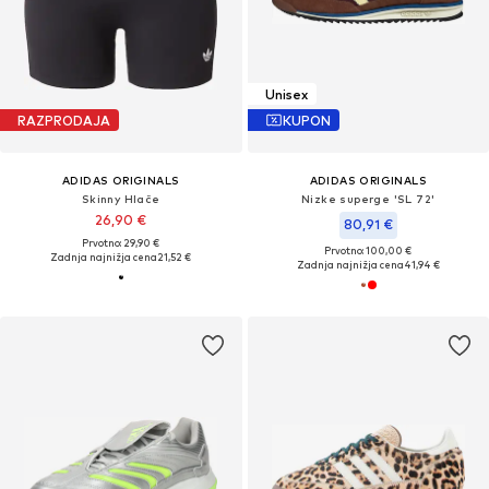
Unisex
RAZPRODAJA
KUPON
ADIDAS ORIGINALS
ADIDAS ORIGINALS
Skinny Hlače
Nizke superge 'SL 72'
26,90 €
80,91 €
Prvotno: 29,90 €
Prvotno: 100,00 €
Zadnja najnižja cena
21,52 €
Zadnja najnižja cena
41,94 €