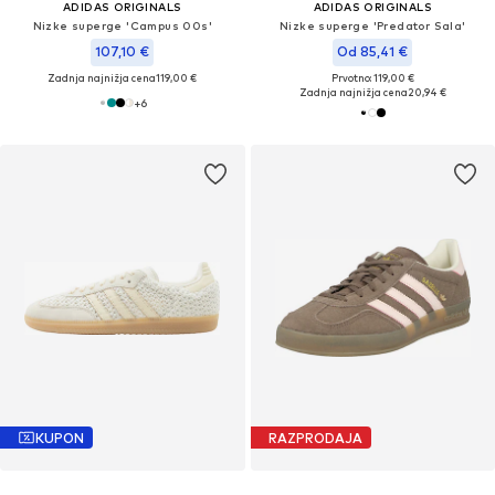
ADIDAS ORIGINALS
ADIDAS ORIGINALS
Nizke superge 'Campus 00s'
Nizke superge 'Predator Sala'
107,10 €
Od 85,41 €
Zadnja najnižja cena
119,00 €
Prvotno: 119,00 €
Zadnja najnižja cena
20,94 €
+
6
KUPON
RAZPRODAJA