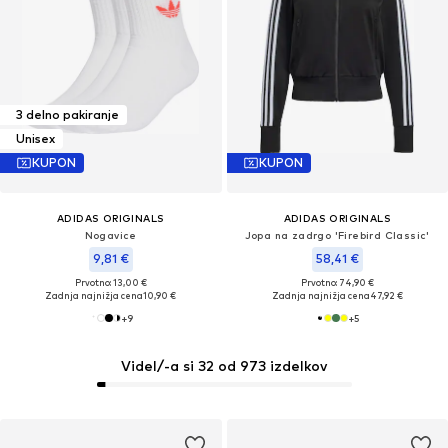
3 delno pakiranje
Unisex
KUPON
KUPON
ADIDAS ORIGINALS
ADIDAS ORIGINALS
Nogavice
Jopa na zadrgo 'Firebird Classic'
9,81 €
58,41 €
Prvotno: 13,00 €
Prvotno: 74,90 €
Zadnja najnižja cena
10,90 €
Zadnja najnižja cena
47,92 €
+
9
+
5
Videl/-a si 32 od 973 izdelkov