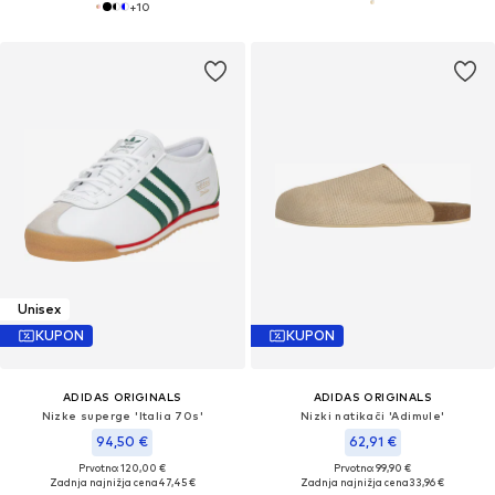
+
10
Unisex
KUPON
KUPON
ADIDAS ORIGINALS
ADIDAS ORIGINALS
Nizke superge 'Italia 70s'
Nizki natikači 'Adimule'
94,50 €
62,91 €
Prvotno: 120,00 €
Prvotno: 99,90 €
Zadnja najnižja cena
47,45 €
Zadnja najnižja cena
33,96 €