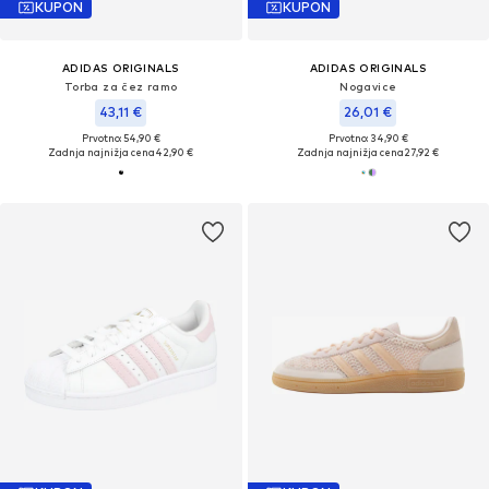
KUPON
KUPON
ADIDAS ORIGINALS
ADIDAS ORIGINALS
Torba za čez ramo
Nogavice
43,11 €
26,01 €
Prvotno: 54,90 €
Prvotno: 34,90 €
Zadnja najnižja cena
42,90 €
Zadnja najnižja cena
27,92 €