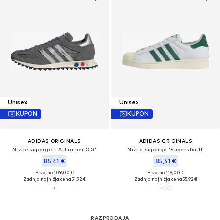
Unisex
Unisex
KUPON
KUPON
ADIDAS ORIGINALS
ADIDAS ORIGINALS
Nizke superge 'LA Trainer OG'
Nizke superge 'Superstar II'
85,41 €
85,41 €
Prvotno: 109,00 €
Prvotno: 119,00 €
Zadnja najnižja cena
51,92 €
Zadnja najnižja cena
55,92 €
RAZPRODAJA