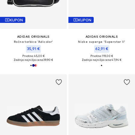
KUPON
KUPON
ADIDAS ORIGINALS
ADIDAS ORIGINALS
Ročna torbica 'Adicolor'
Nizke superge 'Superstar II'
35,91 €
62,91 €
Prvotno: 45,00 €
Prvotno: 119,00 €
Zadnja najnižja cena
39,90 €
Zadnja najnižja cena
47,94 €