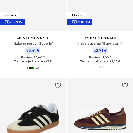
Unisex
Unisex
KUPON
KUPON
ADIDAS ORIGINALS
ADIDAS ORIGINALS
Nizke superge 'Gazelle'
Nizke superge 'Superstar II'
85,41 €
62,91 €
Prvotno: 120,00 €
Prvotno: 119,00 €
Zadnja najnižja cena
61,69 €
Zadnja najnižja cena
44,90 €
+
1