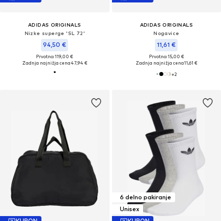
ADIDAS ORIGINALS
ADIDAS ORIGINALS
Nizke superge 'SL 72'
Nogavice
94,50 €
11,61 €
Prvotno: 119,00 €
Prvotno: 15,00 €
Zadnja najnižja cena
47,94 €
Zadnja najnižja cena
11,61 €
+
2
6 delno pakiranje
Unisex
KUPON
KUPON