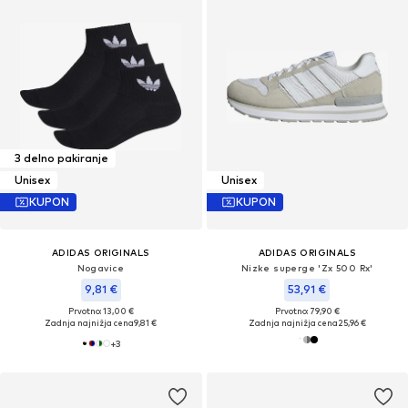
3 delno pakiranje
Unisex
Unisex
KUPON
KUPON
ADIDAS ORIGINALS
ADIDAS ORIGINALS
Nogavice
Nizke superge 'Zx 500 Rx'
9,81 €
53,91 €
Prvotno: 13,00 €
Prvotno: 79,90 €
Zadnja najnižja cena
9,81 €
Zadnja najnižja cena
25,96 €
+
3