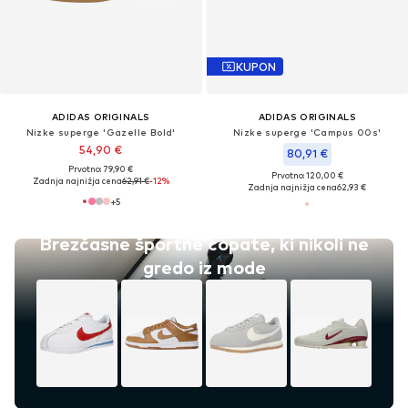
KUPON
ADIDAS ORIGINALS
ADIDAS ORIGINALS
Nizke superge 'Gazelle Bold'
Nizke superge 'Campus 00s'
54,90 €
80,91 €
Prvotno: 79,90 €
Prvotno: 120,00 €
Zadnja najnižja cena
62,91 €
-12%
Zadnja najnižja cena
62,93 €
+
5
Brezčasne športne copate, ki nikoli ne
gredo iz mode