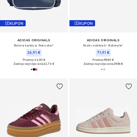
KUPON
KUPON
ADIDAS ORIGINALS
ADIDAS ORIGINALS
Ročna torbica 'Adicolor'
Nizki natikači 'Adimule'
26,91 €
71,91 €
Prvotno: 44,90 €
Prvotno: 99,90 €
Zadnja najnižja cena
22,74 €
Zadnja najnižja cena
29,96 €