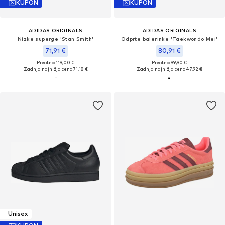
KUPON
KUPON
ADIDAS ORIGINALS
ADIDAS ORIGINALS
Nizke superge 'Stan Smith'
Odprte balerinke 'Taekwondo Mei'
71,91 €
80,91 €
Prvotno: 119,00 €
Prvotno: 99,90 €
Zadnja najnižja cena
71,18 €
Zadnja najnižja cena
47,92 €
Unisex