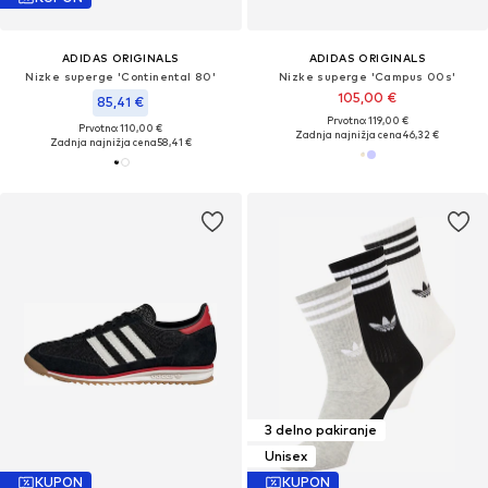
ADIDAS ORIGINALS
ADIDAS ORIGINALS
Nizke superge 'Continental 80'
Nizke superge 'Campus 00s'
105,00 €
85,41 €
Prvotno: 119,00 €
Prvotno: 110,00 €
Zadnja najnižja cena
46,32 €
Zadnja najnižja cena
58,41 €
3 delno pakiranje
Unisex
KUPON
KUPON