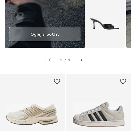
Oglej si outfit
1
/
3