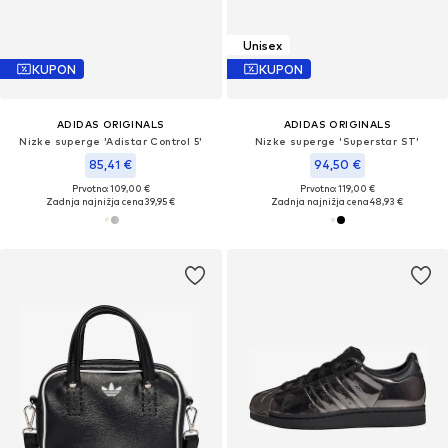
Unisex
KUPON
KUPON
ADIDAS ORIGINALS
ADIDAS ORIGINALS
Nizke superge 'Adistar Control 5'
Nizke superge 'Superstar ST'
85,41 €
94,50 €
Prvotno: 109,00 €
Prvotno: 119,00 €
Zadnja najnižja cena
39,95 €
Zadnja najnižja cena
48,93 €