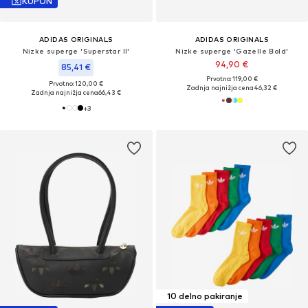
KUPON
ADIDAS ORIGINALS
ADIDAS ORIGINALS
Nizke superge 'Superstar II'
Nizke superge 'Gazelle Bold'
94,90 €
85,41 €
Prvotno: 119,00 €
Prvotno: 120,00 €
Zadnja najnižja cena
46,32 €
Zadnja najnižja cena
66,43 €
+
3
10 delno pakiranje