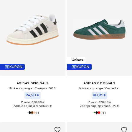
Unisex
KUPON
KUPON
ADIDAS ORIGINALS
ADIDAS ORIGINALS
Nizke superge 'Campus 00S'
Nizke superge 'Gazelle'
94,50 €
80,91 €
Prvotno: 120,00 €
Prvotno: 120,00 €
Zadnja najnižja cena
89,90 €
Zadnja najnižja cena
48,93 €
+
1
+
1