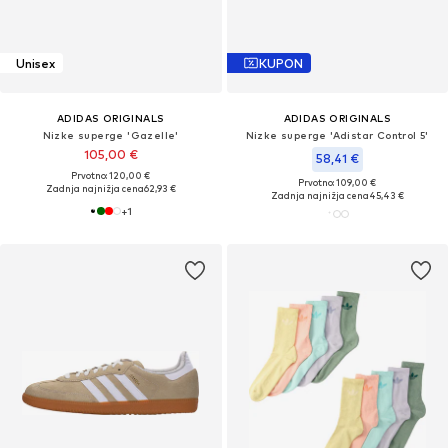
Unisex
KUPON
ADIDAS ORIGINALS
ADIDAS ORIGINALS
Nizke superge 'Gazelle'
Nizke superge 'Adistar Control 5'
105,00 €
58,41 €
Prvotno: 120,00 €
Prvotno: 109,00 €
Zadnja najnižja cena
62,93 €
Zadnja najnižja cena
45,43 €
+
1