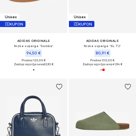
Unisex
Unisex
KUPON
KUPON
ADIDAS ORIGINALS
ADIDAS ORIGINALS
Nizke superge 'Samba'
Nizke superge 'SL 72'
94,50 €
80,91 €
Prvotno: 120,00 €
Prvotno: 100,00 €
Zadnja najnižja cena
63,92 €
Zadnja najnižja cena
41,94 €