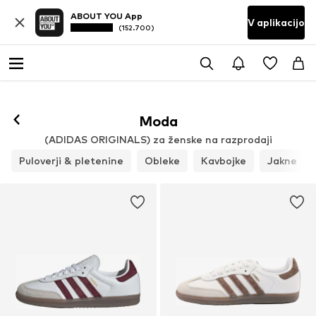
ABOUT YOU App
V aplikacijo
(152.700)
Sledi
Moda
(ADIDAS ORIGINALS) za ženske na razprodaji
Puloverji & pletenine
Obleke
Kavbojke
Jakne