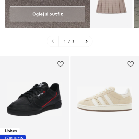
Oglej si outfit
1
/
3
Unisex
KUPON