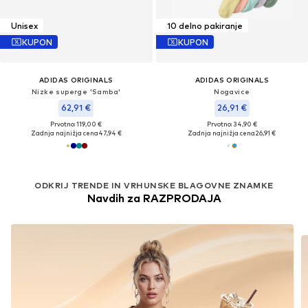
Unisex
10 delno pakiranje
KUPON
KUPON
ADIDAS ORIGINALS
ADIDAS ORIGINALS
Nizke superge 'Samba'
Nogavice
62,91 €
26,91 €
Prvotno: 119,00 €
Prvotno: 34,90 €
Zadnja najnižja cena
47,94 €
Zadnja najnižja cena
26,91 €
ODKRIJ TRENDE IN VRHUNSKE BLAGOVNE ZNAMKE
Navdih za RAZPRODAJA