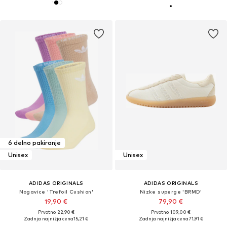
6 delno pakiranje
Unisex
Unisex
ADIDAS ORIGINALS
ADIDAS ORIGINALS
Nogavice 'Trefoil Cushion'
Nizke superge 'BRMD'
19,90 €
79,90 €
Prvotno: 22,90 €
Prvotno: 109,00 €
Zadnja najnižja cena
15,21 €
Zadnja najnižja cena
71,91 €