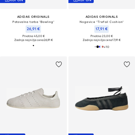
ADIDAS ORIGINALS
ADIDAS ORIGINALS
Potovalna torba 'Bowling'
Nogavice 'Trefoil Cushion'
26,91 €
17,91 €
Prvotno: 45,00 €
Prvotno: 23,00 €
Zadnja najnižja cena
26,91 €
Zadnja najnižja cena
17,91 €
+
10