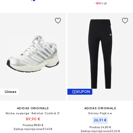
+
5
Unisex
KUPON
ADIDAS ORIGINALS
ADIDAS ORIGINALS
Nizke superge 'Adistar Control 3'
Skinny Pajkice
89,90 €
26,91 €
Prvotno: 99,90 €
Prvotno: 34,90 €
Zadnja najnižja cena
37,45 €
Zadnja najnižja cena
20,32 €