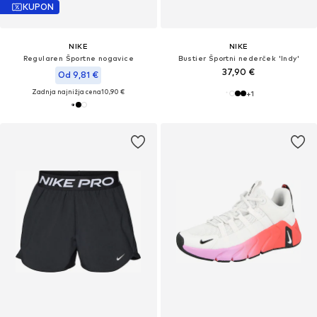
KUPON
NIKE
NIKE
Regularen Športne nogavice
Bustier Športni nederček 'Indy'
37,90 €
Od 9,81 €
Zadnja najnižja cena
10,90 €
+
1