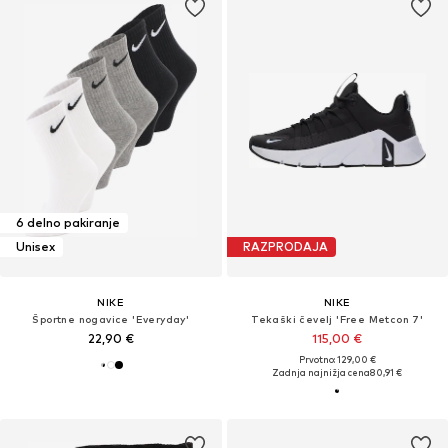
6 delno pakiranje
Unisex
RAZPRODAJA
NIKE
NIKE
Športne nogavice 'Everyday'
Tekaški čevelj 'Free Metcon 7'
22,90 €
115,00 €
Prvotno: 129,00 €
Zadnja najnižja cena
80,91 €