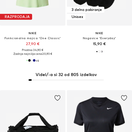
3 delno pakiranje
RAZPRODAJA
Unisex
NIKE
NIKE
Funkcionalna majica 'One Classic'
Nogavice 'Everyday'
27,90 €
15,90 €
Prvotno: 34,90 €
Zadnja najnižja cena
20,93 €
+
4
Videl/-a si 32 od 805 izdelkov