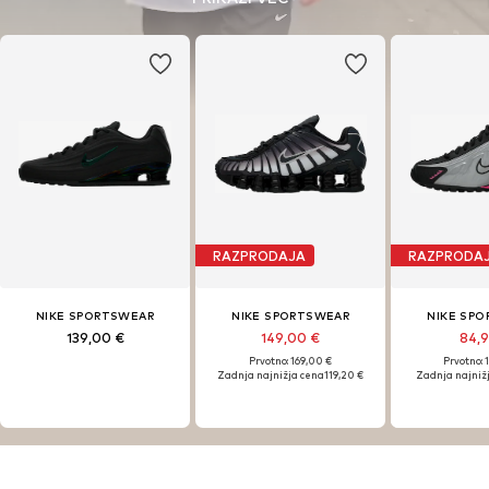
odobravanju. Brez statusa quo. To je šport kot življenjski slog,
ustvarjen za tiste, ki premikajo meje in samozavestno stojijo za tem,
kdo so.
RAZPRODAJA
RAZPRODA
NIKE SPORTSWEAR
NIKE SPORTSWEAR
NIKE SP
139,00 €
149,00 €
84,
Prvotno: 169,00 €
Prvotno: 
Zadnja najnižja cena
119,20 €
Zadnja najniž