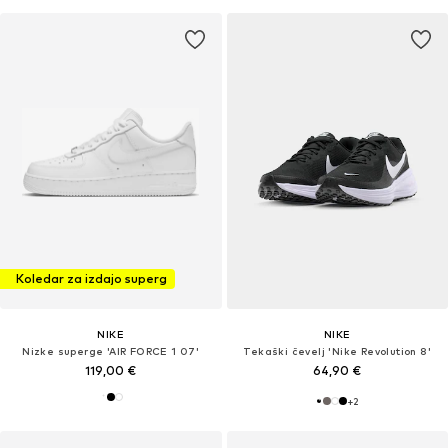
Koledar za izdajo superg
NIKE
NIKE
Nizke superge 'AIR FORCE 1 07'
Tekaški čevelj 'Nike Revolution 8'
119,00 €
64,90 €
+
2