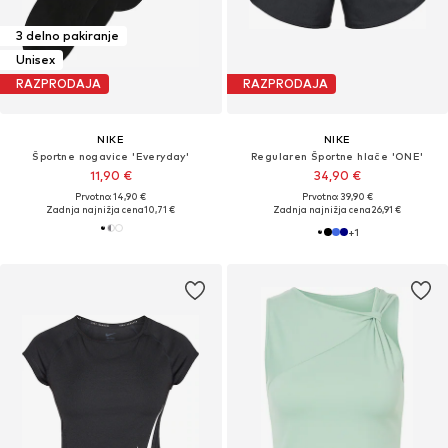
3 delno pakiranje
Unisex
RAZPRODAJA
RAZPRODAJA
NIKE
NIKE
Športne nogavice 'Everyday'
Regularen Športne hlače 'ONE'
11,90 €
34,90 €
Prvotno: 14,90 €
Prvotno: 39,90 €
Zadnja najnižja cena
10,71 €
Zadnja najnižja cena
26,91 €
+
1