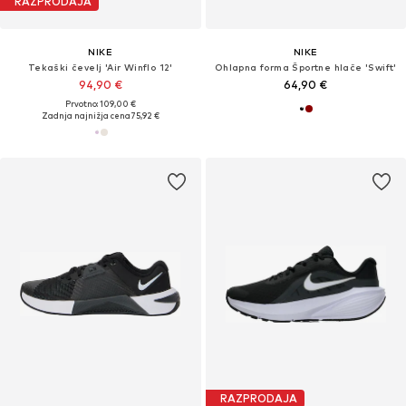
RAZPRODAJA
NIKE
NIKE
Tekaški čevelj 'Air Winflo 12'
Ohlapna forma Športne hlače 'Swift'
94,90 €
64,90 €
Prvotno: 109,00 €
Zadnja najnižja cena
75,92 €
RAZPRODAJA