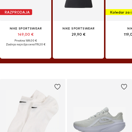
RAZPRODAJA
NIKE SPORTSWEAR
NIKE SPORTSWEAR
NI
149,00 €
29,90 €
119,
Prvotno: 169,00 €
Zadnja najnižja cena
119,20 €