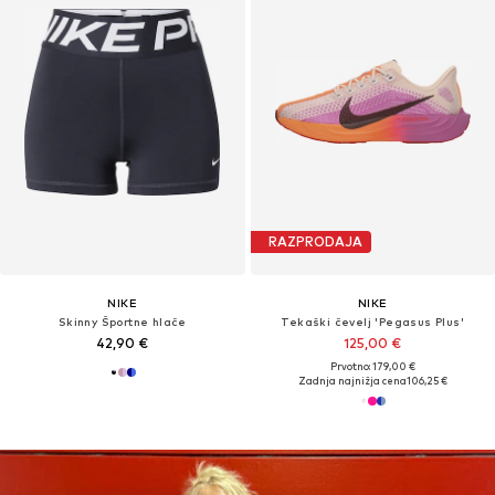
RAZPRODAJA
NIKE
NIKE
Skinny Športne hlače
Tekaški čevelj 'Pegasus Plus'
42,90 €
125,00 €
Prvotno: 179,00 €
Zadnja najnižja cena
106,25 €