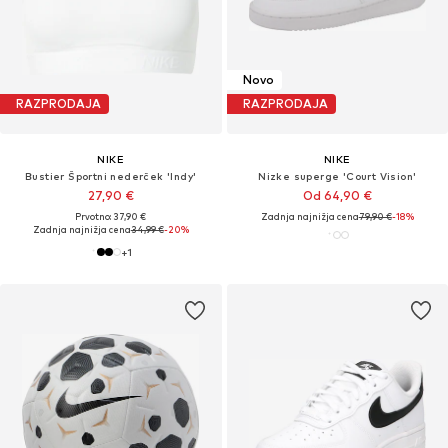
Novo
RAZPRODAJA
RAZPRODAJA
NIKE
NIKE
Bustier Športni nederček 'Indy'
Nizke superge 'Court Vision'
27,90 €
Od 64,90 €
Prvotno: 37,90 €
Zadnja najnižja cena
79,90 €
-18%
Zadnja najnižja cena
34,99 €
-20%
+
1