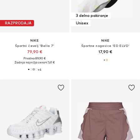
3 delno pakiranje
RAZPRODAJA
Unisex
NIKE
NIKE
Športni čevelj 'Bella 7'
Športne nogavice 'ED ELVD'
79,90 €
17,90 €
Prvotno: 89,90 €
Zadnja najnižja cena
47,61 €
+
4