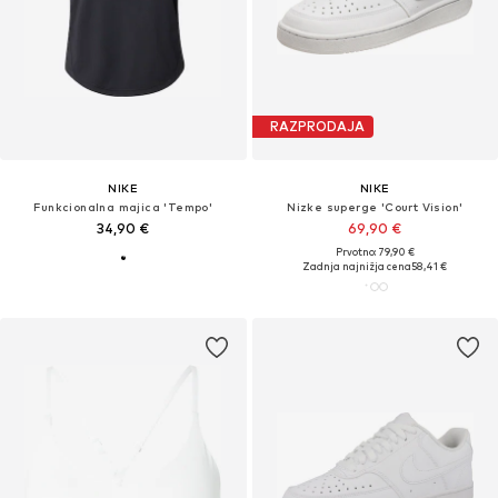
RAZPRODAJA
NIKE
NIKE
Funkcionalna majica 'Tempo'
Nizke superge 'Court Vision'
34,90 €
69,90 €
Prvotno: 79,90 €
Zadnja najnižja cena
58,41 €