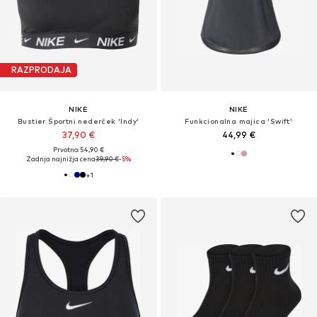
RAZPRODAJA
NIKE
NIKE
Bustier Športni nederček 'Indy'
Funkcionalna majica 'Swift'
37,90 €
44,99 €
Prvotno: 54,90 €
Zadnja najnižja cena
39,90 €
-5%
+
1