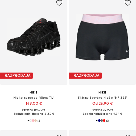
RAZPRODAJA
RAZPRODAJA
NIKE
NIKE
Nizke superge 'Shox TL'
Skinny Športne hlače 'NP 365'
149,00 €
Od 25,90 €
Prvotno: 169,00 €
Prvotno: 32,90 €
Zadnja najnižja cena
121,50 €
Zadnja najnižja cena
19,74 €
+
3
+
3