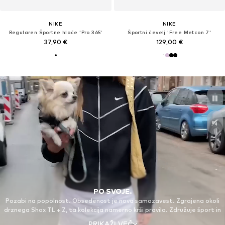
NIKE
NIKE
Regularen Športne hlače 'Pro 365'
Športni čevelj 'Free Metcon 7'
37,90 €
129,00 €
PO SVOJE.
Pozabi na popolnost. Obsedenost je nova samozavest. Zgrajena okoli
drznega Shox TL + Z, ta kolekcija namerno krši pravila. Združuje šport in
slog za ljudi, ki ne sledijo trendom — oni jih ustvarjajo. Brez potrebe po
PRIKAŽI VEČ