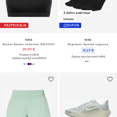
3 delno pakiranje
Unisex
RAZPRODAJA
KUPON
NIKE
NIKE
Bustier Športni nederček 'SWOOSH'
Regularen Športne nogavice
39,90 €
13,49 €
Prvotno: 44,90 €
Zadnja najnižja cena
14,99 €
Zadnja najnižja cena
29,93 €
+
2