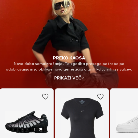
PREKO KAOSA
Nova doba samoizražanja. Ta zgodba presega potrebo po
odobravanju in jo oblikuje nova generacija drznih kulturnih izzivalcev.
Ustvarjena skupaj z neustrašnimi posamezniki v nepričakovanih okoljih,
PRIKAŽI VEČ
predstavlja moč in vzdržljivost. Stopi na novo ozemlje in prevzemi svoj
fokus z Nike Shox.