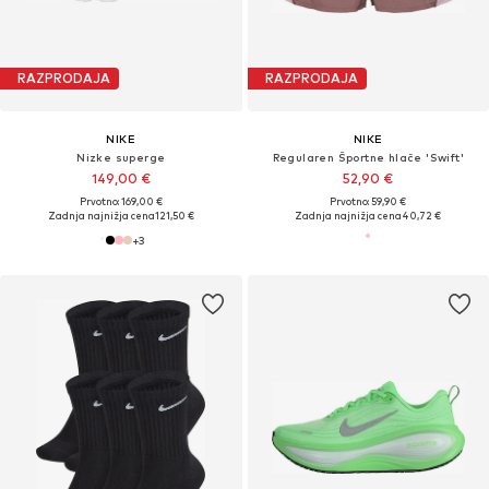
RAZPRODAJA
RAZPRODAJA
NIKE
NIKE
Nizke superge
Regularen Športne hlače 'Swift'
149,00 €
52,90 €
Prvotno: 169,00 €
Prvotno: 59,90 €
Zadnja najnižja cena
121,50 €
Zadnja najnižja cena
40,72 €
+
3