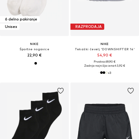
6 delno pakiranje
Unisex
RAZPRODAJA
NIKE
NIKE
Športne nogavice
Tekaški čevelj 'DOWNSHIFTER 14'
22,90 €
54,90 €
Prvotno: 69,90 €
Zadnja najnižja cena
43,92 €
+
3