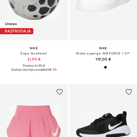
Unisex
RAZPRODAJA
NIKE
NIKE
Žoga 'Academy'
Nizke superge 'AIR FORCE 1 07'
21,90 €
119,00 €
Prvotno: 24,90 €
Zadnja najnižja cena
22,41 €
-2%