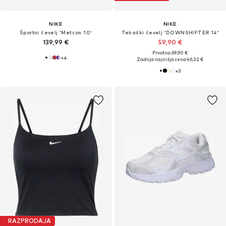
NIKE
NIKE
Športni čevelj 'Metcon 10'
Tekaški čevelj 'DOWNSHIFTER 14'
139,99 €
59,90 €
Prvotno: 69,90 €
+
4
Zadnja najnižja cena
46,32 €
+
3
RAZPRODAJA