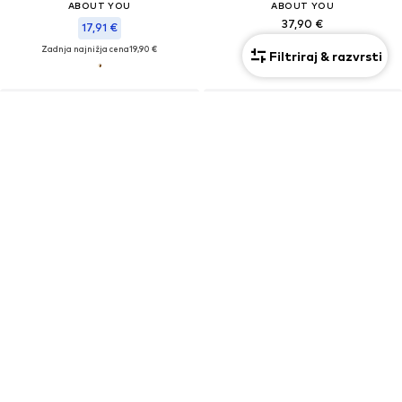
ABOUT YOU
ABOUT YOU
37,90 €
17,91 €
Zadnja najnižja cena
19,90 €
Filtriraj & razvrsti
KUPON
ABOUT YOU
ABOUT YOU
39,90 €
29,61 €