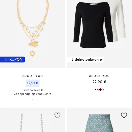
KUPON
2 delno pakiranje
ABOUT YOU
ABOUT YOU
22,90 €
12,51 €
Prvotno: 19,90 €
Zadnja najnižja cena
8,34 €