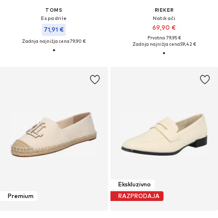
TOMS
RIEKER
Espadrile
Natikači
69,90 €
71,91 €
Prvotno: 79,95 €
Zadnja najnižja cena
79,90 €
Zadnja najnižja cena
59,42 €
Ekskluzivno
Premium
RAZPRODAJA