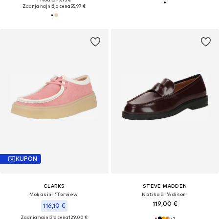
Zadnja najnižja cena
55,97 €
KUPON
CLARKS
STEVE MADDEN
Mokasini 'Torview'
Natikači 'Adison'
119,00 €
116,10 €
Zadnja najnižja cena
129,00 €
+
2