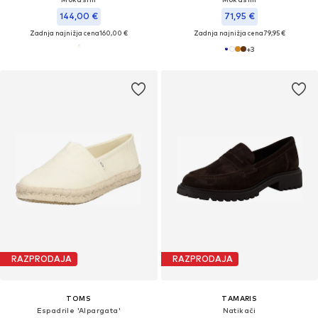
144,00 €
71,95 €
Zadnja najnižja cena
160,00 €
Zadnja najnižja cena
79,95 €
+
3
RAZPRODAJA
RAZPRODAJA
TOMS
TAMARIS
Espadrile 'Alpargata'
Natikači