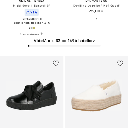
ADIDAS TERREX
DR. MARTENS
Nizki čevelj 'Eastrail 3'
Čevlji na vezalke '1461 Quad'
215,00 €
71,91 €
Prvotno: 89,90 €
Zadnja najnižja cena
71,91 €
Videl/-a si 32 od 1496 izdelkov