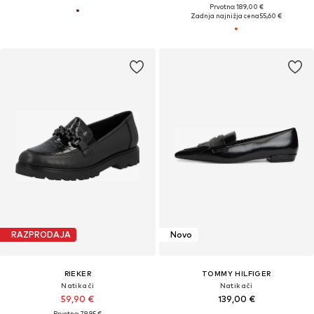
Prvotno: 189,00 €
Zadnja najnižja cena
55,60 €
RAZPRODAJA
Novo
RIEKER
TOMMY HILFIGER
Natikači
Natikači
59,90 €
139,00 €
Prvotno: 79,95 €