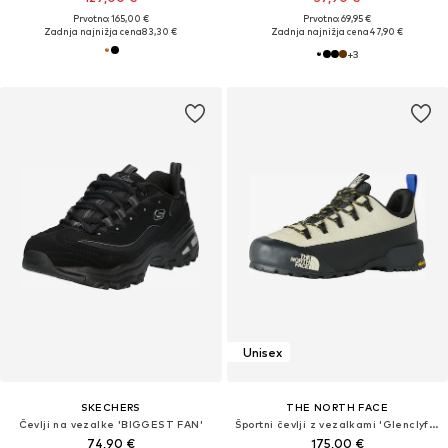
Prvotno: 165,00 €
Prvotno: 69,95 €
Zadnja najnižja cena
83,30 €
Zadnja najnižja cena
47,90 €
+
3
Unisex
SKECHERS
THE NORTH FACE
Čevlji na vezalke 'BIGGEST FAN'
Športni čevlji z vezalkami 'Glenclyffe'
74,90 €
175,00 €