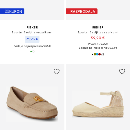
KUPON
RAZPRODAJA
RIEKER
RIEKER
Športni čevlji z vezalkami
Športni čevlji z vezalkami
59,90 €
71,95 €
Prvotno: 79,95 €
Zadnja najnižja cena
79,95 €
Zadnja najnižja cena
44,93 €
+
3