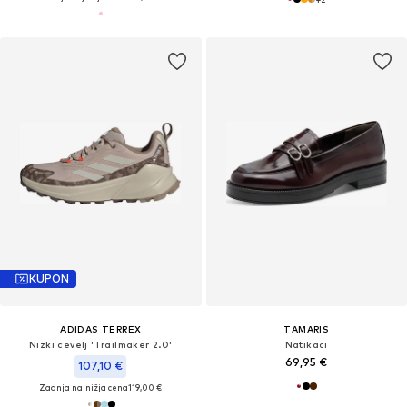
KUPON
ADIDAS TERREX
TAMARIS
Nizki čevelj 'Trailmaker 2.0'
Natikači
69,95 €
107,10 €
Zadnja najnižja cena
119,00 €