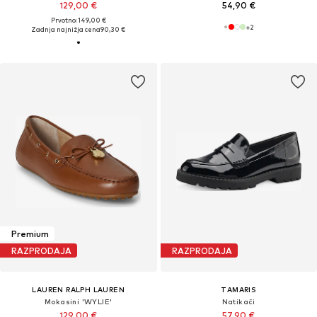
129,00 €
54,90 €
Prvotno: 149,00 €
+
2
Zadnja najnižja cena
90,30 €
Premium
RAZPRODAJA
RAZPRODAJA
LAUREN RALPH LAUREN
TAMARIS
Mokasini 'WYLIE'
Natikači
129,00 €
57,90 €