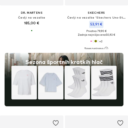
DR. MARTENS
SKECHERS
Čevlji na vezalke
Čevlji na vezalke 'Skechers Uno-Stand on Air'
185,00 €
53,91 €
Prvotno: 79,90 €
Zadnja najnižja cena
50,92 €
+
2
Sezona športnih kratkih hlač