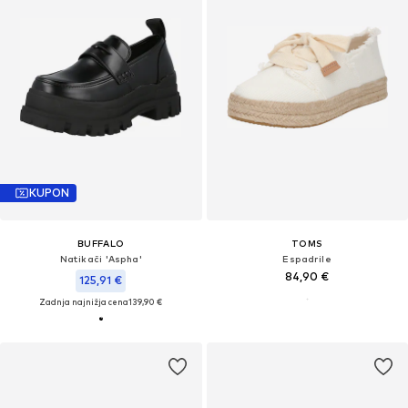
KUPON
BUFFALO
TOMS
Natikači 'Aspha'
Espadrile
84,90 €
125,91 €
Zadnja najnižja cena
139,90 €