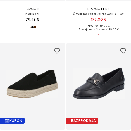
TAMARIS
DR. MARTENS
Natikači
Čevlji na vezalke 'Lowell 4 Eye'
79,95 €
179,00 €
Prvotno: 199,00 €
Zadnja najnižja cena
139,00 €
KUPON
RAZPRODAJA