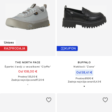
Unisex
RAZPRODAJA
KUPON
THE NORTH FACE
BUFFALO
Športni čevlji z vezalkami 'Clyffe'
Natikači 'Zane'
Od 108,00 €
Od 58,41 €
Prvotno: 135,00 €
Prvotno: 89,90 €
Zadnja najnižja cena
97,20 €
Zadnja najnižja cena
45,43 €