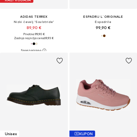
ADIDAS TERREX
ESPADRIJ L´ORIGINALE
Nizki čevelj 'Soulstride'
Espadrile
89,90 €
99,90 €
Prvotno: 99,90 €
Zadnja najnižja cena
69,93 €
Unisex
KUPON