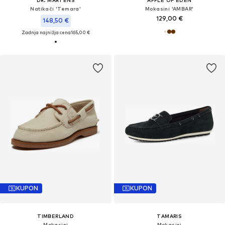
Natikači 'Temara'
Mokasini 'AMBAR'
129,00 €
148,50 €
Zadnja najnižja cena
165,00 €
KUPON
KUPON
TIMBERLAND
TAMARIS
Mokasini
Mokasini