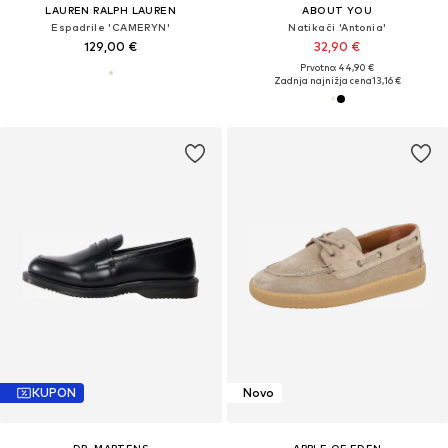
LAUREN RALPH LAUREN
ABOUT YOU
Espadrile 'CAMERYN'
Natikači 'Antonia'
129,00 €
32,90 €
Prvotno: 44,90 €
Zadnja najnižja cena
13,16 €
KUPON
Novo
DR. MARTENS
APPLE OF EDEN