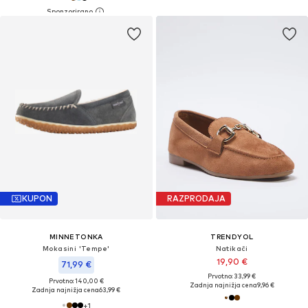
KUPON
RAZPRODAJA
MINNETONKA
TRENDYOL
Mokasini 'Tempe'
Natikači
19,90 €
71,99 €
Prvotno: 33,99 €
Prvotno: 140,00 €
Zadnja najnižja cena
9,96 €
Zadnja najnižja cena
63,99 €
+
1