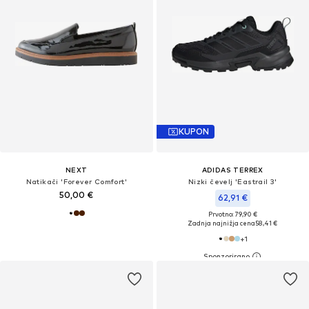
KUPON
NEXT
ADIDAS TERREX
Natikači 'Forever Comfort'
Nizki čevelj 'Eastrail 3'
50,00 €
62,91 €
Prvotno: 79,90 €
Zadnja najnižja cena
58,41 €
+
1