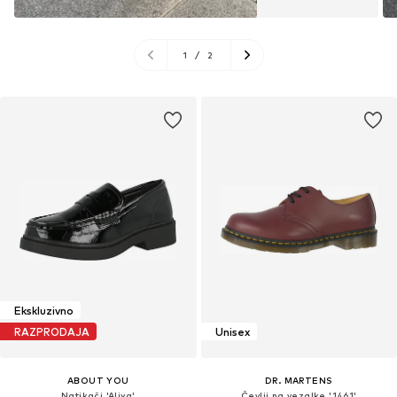
1
/
2
Ekskluzivno
RAZPRODAJA
Unisex
ABOUT YOU
DR. MARTENS
Natikači 'Aliya'
Čevlji na vezalke '1461'