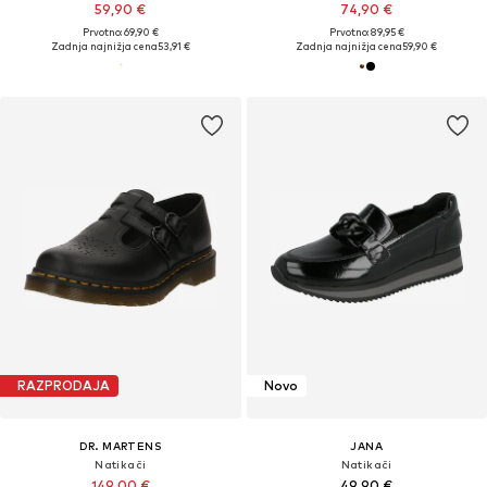
59,90 €
74,90 €
Prvotno: 69,90 €
Prvotno: 89,95 €
Zadnja najnižja cena
53,91 €
Zadnja najnižja cena
59,90 €
RAZPRODAJA
Novo
DR. MARTENS
JANA
Natikači
Natikači
149,00 €
49,90 €