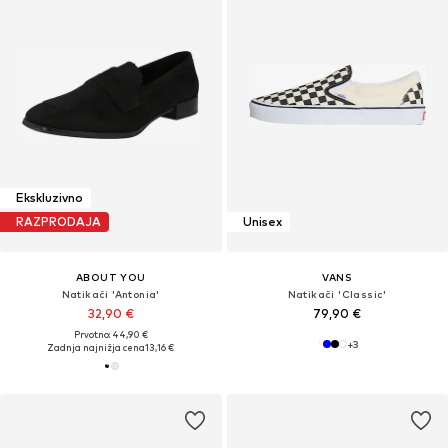
Ekskluzivno
RAZPRODAJA
Unisex
ABOUT YOU
VANS
Natikači 'Antonia'
Natikači 'Classic'
32,90 €
79,90 €
Prvotno: 44,90 €
+
3
Zadnja najnižja cena
13,16 €