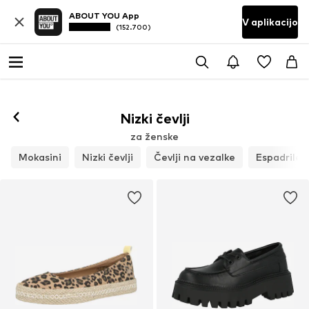
ABOUT YOU App
V aplikacijo
(152.700)
Nizki čevlji
za ženske
Mokasini
Nizki čevlji
Čevlji na vezalke
Espadrile