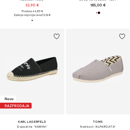
32,90 €
185,00 €
Prvotno: 44,90 €
Zadnja najnižja cena
13,16 €
Novo
RAZPRODAJA
KARL LAGERFELD
TOMS
Espadrile 'KAMINI'
Natikači 'ALPARGATA'