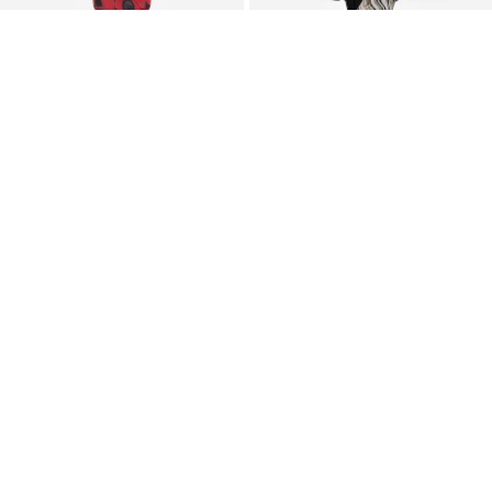
KUPON
KUPON
HOTSQUASH
HOTSQUASH
180,00 €
206,10 €
Zadnja najnižja cena
200,00 €
Zadnja najnižja cena
229,00 €