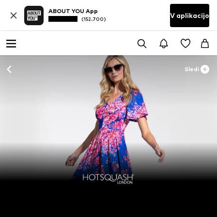
ABOUT YOU App
V aplikacijo
(152.700)
Sledi