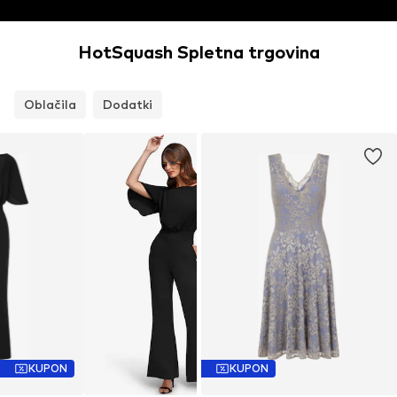
HotSquash Spletna trgovina
Oblačila
Dodatki
KUPON
KUPON