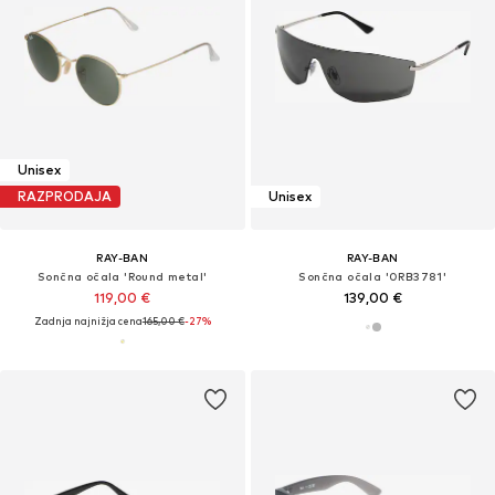
Unisex
RAZPRODAJA
Unisex
RAY-BAN
RAY-BAN
Sončna očala 'Round metal'
Sončna očala '0RB3781'
119,00 €
139,00 €
Zadnja najnižja cena
165,00 €
-27%