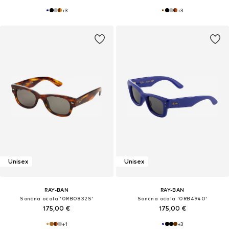
+
3
+
3
Unisex
Unisex
RAY-BAN
RAY-BAN
Sončna očala '0RB0832S'
Sončna očala '0RB4940'
175,00 €
175,00 €
+
1
+
3