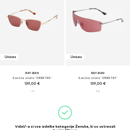
Unisex
Unisex
RAY-BAN
RAY-BAN
Sončna očala '0RB3783'
Sončna očala '0RB3781'
139,00 €
139,00 €
Videl/-a si vse izdelke kategorije Ženske, ki so ustrezali