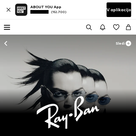
ABOUT YOU App
V aplikacijo
(152.700)
Sledi