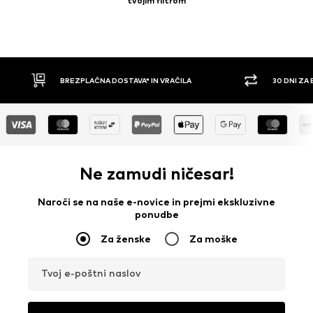
tvojim filtrom
30 DNI ZA BREZPLAČNO VRAČILO
PLAČILO Z 
Ne zamudi ničesar!
Naroči se na naše e-novice in prejmi ekskluzivne
ponudbe
Za ženske
Za moške
Tvoj e-poštni naslov