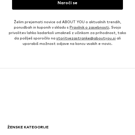
Naroči se
Želim prejemati novice od ABOUT YOU o aktualnih trendih,
ponudbah in kuponih v skladu s
Pravilnik o zasebnosti
. Svojo
privolitev lahko kadarkoli umakneš z učinkom za prihodnost, tako
da pošlješ sporočilo na
storitvezastranke@aboutyou.si
ali
uporabiš možnost odjave na koncu vsakih e-novic.
ŽENSKE KATEGORIJE