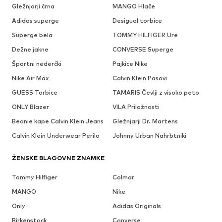
Gležnjarji črna
MANGO Hlače
Adidas superge
Desigual torbice
Superge bela
TOMMY HILFIGER Ure
Dežne jakne
CONVERSE Superge
Športni nederčki
Pajkice Nike
Nike Air Max
Calvin Klein Pasovi
GUESS Torbice
TAMARIS Čevlji z visoko peto
ONLY Blazer
VILA Priložnosti
Beanie kape Calvin Klein Jeans
Gležnjarji Dr. Martens
Calvin Klein Underwear Perilo
Johnny Urban Nahrbtniki
ŽENSKE BLAGOVNE ZNAMKE
Tommy Hilfiger
Colmar
MANGO
Nike
Only
Adidas Originals
Birkenstock
Converse