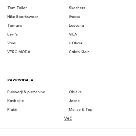
Tom Tailor
Skechers
Nike Sportswear
Guess
Tamaris
Lascana
Levi's
VILA
Vans
s.Oliver
VERO MODA
Calvin Klein
RAZPRODAJA
Puloverji & pletenine
Obleke
Kavbojke
Jakne
Plašči
Majice & Topi
Več
Hlače
Perilo
Krila
Bluze & Tunike
Jope
Blazer