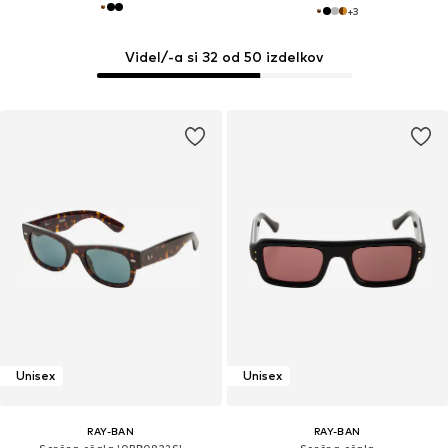
+
3
Videl/-a si 32 od 50 izdelkov
Unisex
Unisex
RAY-BAN
RAY-BAN
Sončna očala '0RB0832S'
Sončna očala