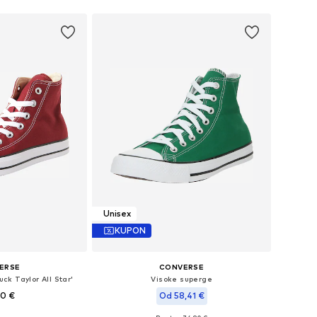
Unisex
KUPON
ERSE
CONVERSE
ck Taylor All Star'
Visoke superge
90 €
Od 58,41 €
+
4