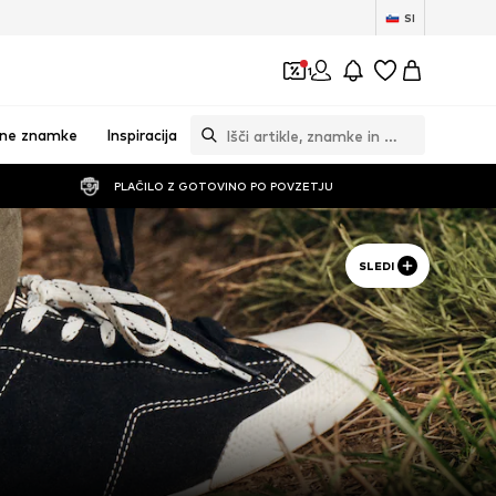
SI
1
vne znamke
Inspiracija
PLAČILO Z GOTOVINO PO POVZETJU
SLEDI