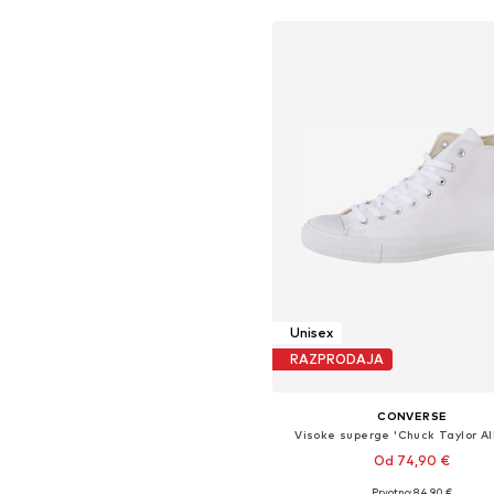
Unisex
RAZPRODAJA
CONVERSE
Visoke superge 'Chuck Taylor All
Od 74,90 €
Prvotno: 84,90 €