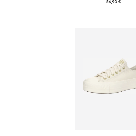
84,90 €
Na voljo v različnih velikostih
Dodaj v košarico