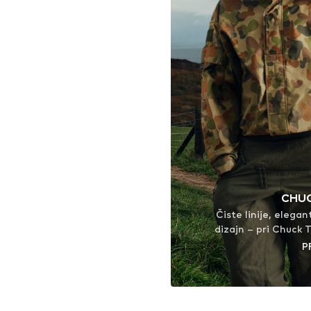
CHUC
Čiste linije, elega
dizajn – pri Chuck T
Zasnovan za vse, ki
P
novi Chuck Taylor L
slog, ki ga poganj
zna