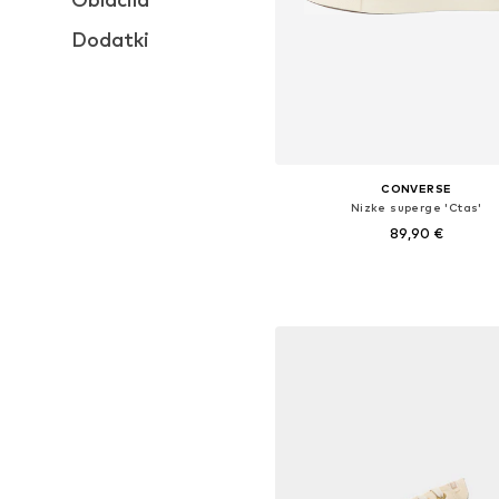
Dodatki
CONVERSE
Nizke superge 'Ctas'
89,90 €
Na voljo v različnih velikostih
Dodaj v košarico