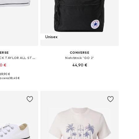
Unisex
ERSE
CONVERSE
Visoke superge 'CHUCK TAYLOR ALL STAR MALDEN STREET'
Nahrbtnik 'GO 2'
90 €
44,90 €
 69,90 €
čnih velikostih
Razpoložljive velikosti: One Size
a cena
38,45 €
košarico
Dodaj v košarico