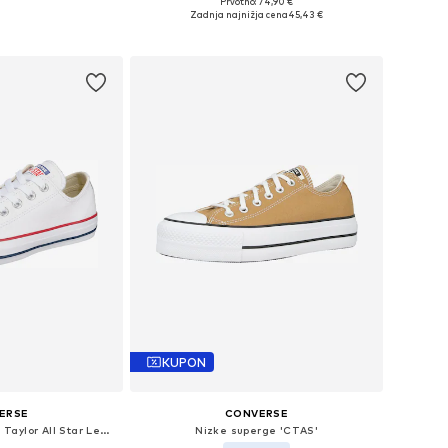
Prvotno: 74,90 €
čnih velikostih
Na voljo v različnih velikostih
Zadnja najnižja cena
45,43 €
košarico
Dodaj v košarico
KUPON
ERSE
CONVERSE
Nizke superge 'Chuck Taylor All Star Leather'
Nizke superge 'CTAS'