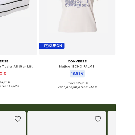
KUPON
ERSE
CONVERSE
Taylor All Star Lift'
Majica 'ECHO PALMS'
90 €
18,81 €
 84,90 €
Prvotno: 29,90 €
čnih velikostih
Razpoložljive velikosti: S, M, L, XL
a cena
42,42 €
Zadnja najnižja cena
12,54 €
košarico
Dodaj v košarico