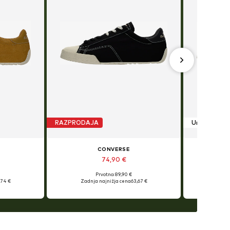
RAZPRODAJA
Unisex
CONVERSE
74,90 €
Prvotno: 89,90 €
,74 €
Zadnja najnižja cena
63,67 €