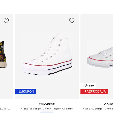
Na voljo v različnih velikostih
Na voljo v razli
Dodaj v košarico
Dodaj v 
Unisex
KUPON
RAZPRODAJA
CONVERSE
CONV
Visoke superge 'CHUCK TAYLOR ALL STAR'
Nizke superge 'Chuck Taylor All Star'