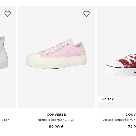
Unisex
CONVERSE
CONV
 Star'
Nizke superge 'CTAS'
Visoke superge 'Chu
89,90 €
74,