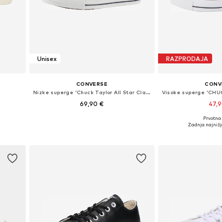
Unisex
RAZPRODAJA
CONVERSE
CONV
Nizke superge 'Chuck Taylor All Star Classic'
69,90 €
47,
+
5
Prvotno:
Na voljo v različnih velikostih
Na voljo v razli
Zadnja najnižj
Dodaj v košarico
Dodaj v 