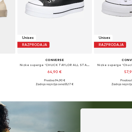
Unisex
Unisex
RAZPRODAJA
RAZPRODAJA
CONVERSE
CONV
Nizke superge 'CHUCK TAYLOR ALL STAR LIFT PLATFORM LEATHER'
Nizke superge 'Chuck 
64,90 €
57,
Prvotno: 94,90 €
Prvotno:
Na voljo v različnih velikostih
Na voljo v razli
Zadnja najnižja cena
55,17 €
Zadnja najnižj
Dodaj v košarico
Dodaj v 