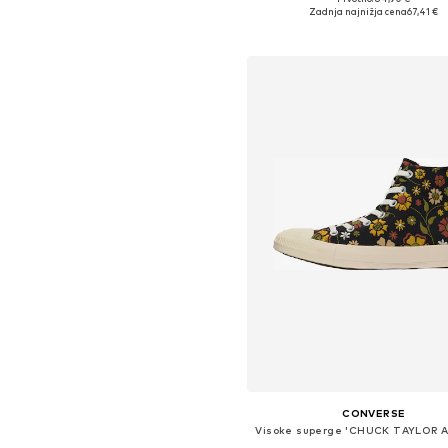
Na voljo v različnih velikostih
Zadnja najnižja cena
67,41 €
Dodaj v košarico
CONVERSE