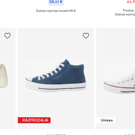
58,41 €
64,
Prvotno:
Zadnja najnižja cena
64,90 €
Na voljo v razli
Razpoložljive velikosti: 35.5, 36, 37, 37.5, 38, 39
Zadnja najniž
Dodaj v 
Dodaj v košarico
RAZPRODAJA
Unisex