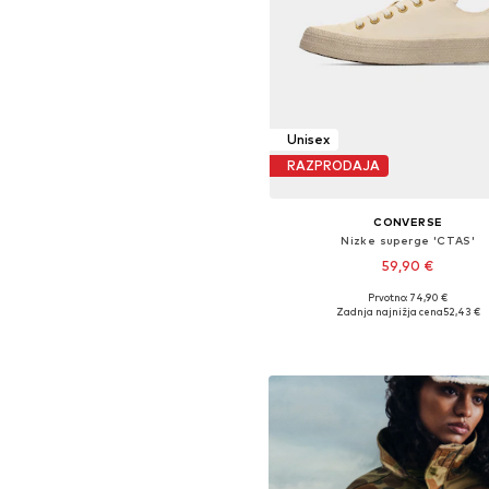
Unisex
RAZPRODAJA
CONVERSE
Nizke superge 'CTAS'
59,90 €
Prvotno: 74,90 €
Na voljo v različnih velikostih
Zadnja najnižja cena
52,43 €
Dodaj v košarico