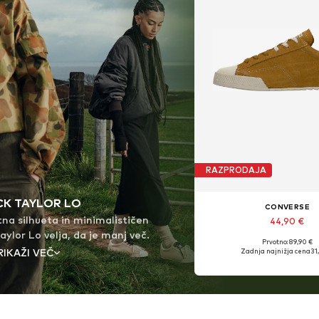
RAZPRODAJA
K TAYLOR LO
CONVERSE
ntna silhueta in minimalističen
44,90 €
aylor Lo velja, da je manj več.
Prvotno: 89,90 €
 cenijo tiho moč preprostosti,
RIKAŽI VEČ
Zadnja najnižja cena
31
o prinaša umirjen, univerzalen
ata dediščina in inovativnost
mke Converse