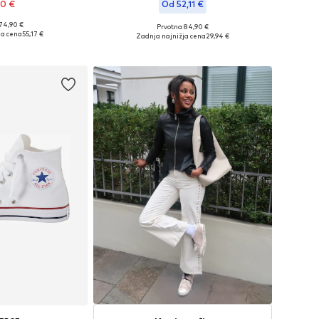
90 €
Od 52,11 €
 74,90 €
Prvotno: 84,90 €
čnih velikostih
Na voljo v različnih velikostih
ja cena
55,17 €
Zadnja najnižja cena
29,94 €
košarico
Dodaj v košarico