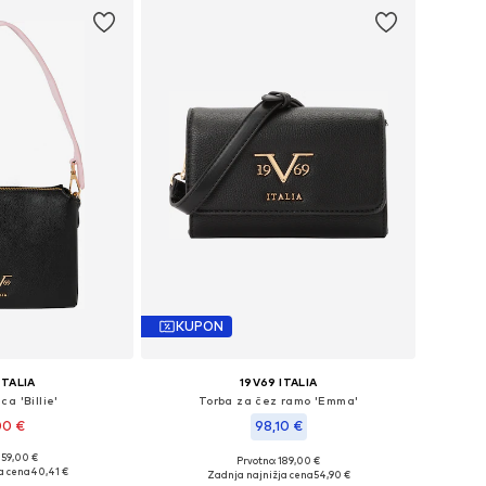
KUPON
ITALIA
19V69 ITALIA
ca 'Billie'
Torba za čez ramo 'Emma'
00 €
98,10 €
159,00 €
Prvotno: 189,00 €
ikosti: One Size
Razpoložljive velikosti: One Size
a cena
40,41 €
Zadnja najnižja cena
54,90 €