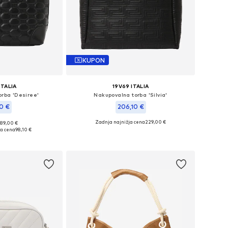
KUPON
ITALIA
19V69 ITALIA
rba 'Desiree'
Nakupovalna torba 'Silvia'
10 €
206,10 €
Zadnja najnižja cena
229,00 €
189,00 €
ikosti: One Size
Razpoložljive velikosti: One Size
ja cena
98,10 €
košarico
Dodaj v košarico