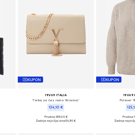
KUPON
KUPON
19V69 ITALIA
19V69 
Torba za čez ramo 'Arianna'
Pulover '
134,10 €
125,
Prvotno: 189,00 €
Prvotno: 
ze
Razpoložljive velikosti: One Size
Razpoložljive veli
Zadnja najnižja cena
54,90 €
Zadnja najniž
Dodaj v košarico
Dodaj v 