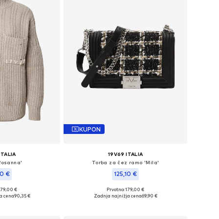
KUPON
ITALIA
19V69 ITALIA
Rosanna'
Torba za čez ramo 'Mila'
10 €
125,10 €
179,00 €
Prvotno: 179,00 €
kosti: XS, S, M, L
Razpoložljive velikosti: One Size
ja cena
90,35 €
Zadnja najnižja cena
69,90 €
košarico
Dodaj v košarico