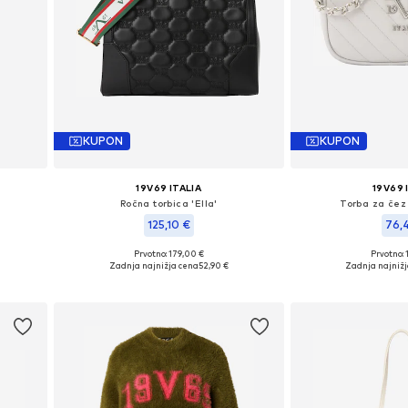
KUPON
KUPON
19V69 ITALIA
19V69 
'
Ročna torbica 'Ella'
Torba za čez 
125,10 €
76,
Prvotno: 179,00 €
Prvotno: 
ze
Razpoložljive velikosti: One Size
Razpoložljive vel
Zadnja najnižja cena
52,90 €
Zadnja najnižj
Dodaj v košarico
Dodaj v 