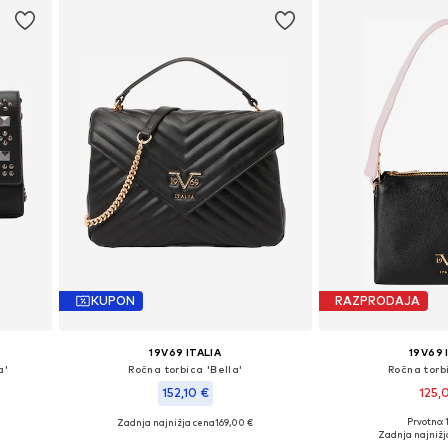
KUPON
RAZPRODAJA
19V69 ITALIA
19V69 
a'
Ročna torbica 'Bella'
Ročna torbi
152,10 €
125,
Prvotno: 
Zadnja najnižja cena
169,00 €
ze
Razpoložljive vel
Razpoložljive velikosti: One Size
Zadnja najnižj