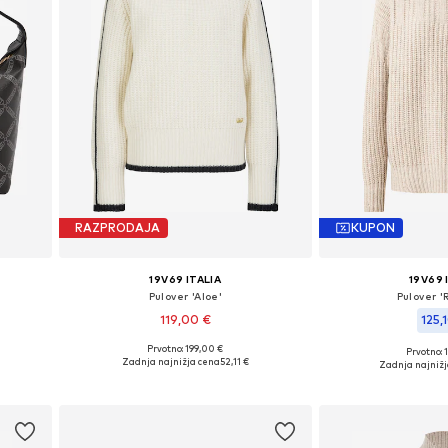
RAZPRODAJA
KUPON
19V69 ITALIA
19V69 
'
Pulover 'Aloe'
Pulover '
119,00 €
125,
Prvotno: 199,00 €
Prvotno: 
Razpoložljive velikosti: XS, S, M, XL
ze
Razpoložljive veliko
Zadnja najnižja cena
52,11 €
Zadnja najniž
Dodaj v košarico
Dodaj v 