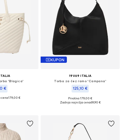
KUPON
ITALIA
19V69 ITALIA
rba 'Blagica'
Torba za čez ramo 'Campana'
10 €
125,10 €
a cena
179,00 €
Prvotno: 179,00 €
ikosti: One Size
Razpoložljive velikosti: One Size
Zadnja najnižja cena
69,90 €
košarico
Dodaj v košarico