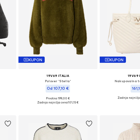
KUPON
KUPON
19V69 ITALIA
19V69 
Pulover 'Stella'
Nakupovalna to
Od 107,10 €
161,
Zadnja najnižj
Prvotno: 199,00 €
ze
Razpoložljive velikosti: XS, S, M, L, XL
Razpoložljive vel
Zadnja najnižja cena
101,15 €
Dodaj v košarico
Dodaj v 