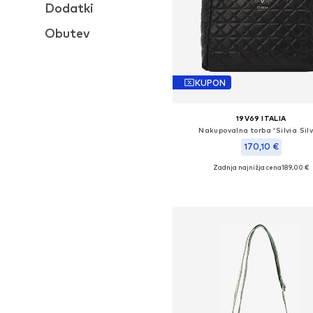
Dodatki
Obutev
KUPON
19V69 ITALIA
Nakupovalna torba 'Silvia Silv
170,10 €
Zadnja najnižja cena
189,00 €
Razpoložljive velikosti: One Si
Dodaj v košarico