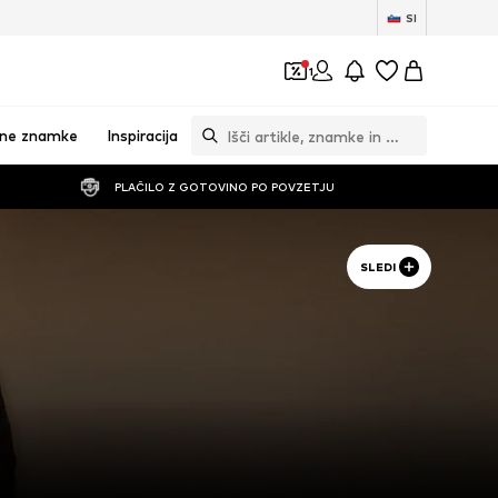
SI
1
vne znamke
Inspiracija
PLAČILO Z GOTOVINO PO POVZETJU
SLEDI