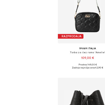
RAZPRODAJA
19V69 ITALIA
Torba za čez ramo 'Amelie
109,00 €
Prvotno: 149,00 €
Razpoložljive velikosti: One Si
Zadnja najnižja cena
42,90 €
Dodaj v košarico