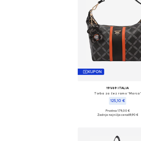
KUPON
19V69 ITALIA
Torba za čez ramo 'Marca
125,10 €
Prvotno: 179,00 €
Razpoložljive velikosti: One Si
Zadnja najnižja cena
69,90 €
Dodaj v košarico