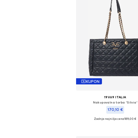
KUPON
19V69 ITALIA
Nakupovalna torba 'Silvia'
170,10 €
Zadnja najnižja cena
189,00 €
Razpoložljive velikosti: One Si
Dodaj v košarico