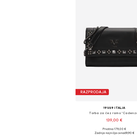
RAZPRODAJA
19V69 ITALIA
Torba za čez ramo 'Cadenz
139,00 €
Prvotno: 179,00 €
Razpoložljive velikosti: One Si
Zadnja najnižja cena
69,90 €