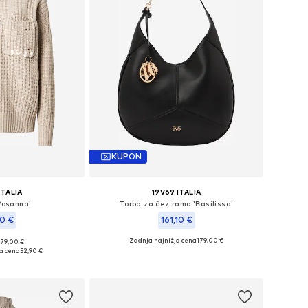
KUPON
ITALIA
19V69 ITALIA
Rosanna'
Torba za čez ramo 'Basilissa'
10 €
161,10 €
Zadnja najnižja cena
179,00 €
179,00 €
sti: XS, S, M, L, XL
Razpoložljive velikosti: One Size
ja cena
52,90 €
košarico
Dodaj v košarico