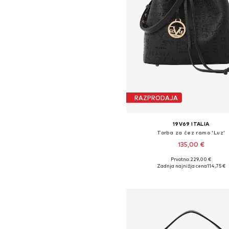
RAZPRODAJA
19V69 ITALIA
Torba za čez ramo 'Luz'
135,00 €
Prvotno: 229,00 €
Razpoložljive velikosti: One Si
Zadnja najnižja cena
114,75 €
Dodaj v košarico