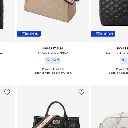
KUPON
KUPON
19V69 ITALIA
19V69 
er'
Ročna torbica 'Ella'
Nakupovalna to
125,10 €
98,
Prvotno: 179,00 €
Prvotno: 
ze
Razpoložljive velikosti: One Size
Razpoložljive vel
Zadnja najnižja cena
90,35 €
Zadnja najniž
Dodaj v košarico
Dodaj v 