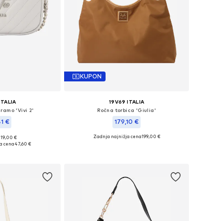
KUPON
ITALIA
19V69 ITALIA
ramo 'Vivi 2'
Ročna torbica 'Giulia'
41 €
179,10 €
Zadnja najnižja cena
199,00 €
119,00 €
ikosti: One Size
Razpoložljive velikosti: One Size
a cena
47,60 €
košarico
Dodaj v košarico