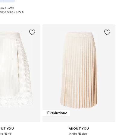
+
2
no: 45,99 €
azličnih velikostih
nižja cena
24,99 €
v košarico
Ekskluzivno
OUT YOU
ABOUT YOU
lo 'Elfi'
Krilo 'Eske'