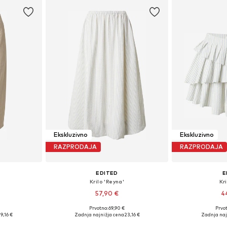
Ekskluzivno
Ekskluzivno
RAZPRODAJA
RAZPRODAJA
EDITED
E
Krilo 'Reyna'
Kri
57,90 €
4
Prvotno: 69,90 €
Prvot
, 36, 38, 40
Razpoložljive velikosti: 34, 36, 38, 40, 42
Razpoložljive veli
19,16 €
Zadnja najnižja cena
23,16 €
Zadnja naj
ico
Dodaj v košarico
Dodaj 