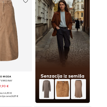
Senzacija iz semiša
RO MODA
o 'VMGINA'
9,90 €
no: 44,90 €
kosti: 34, 36, 38, 40, 42
nižja cena
26,91 €
v košarico