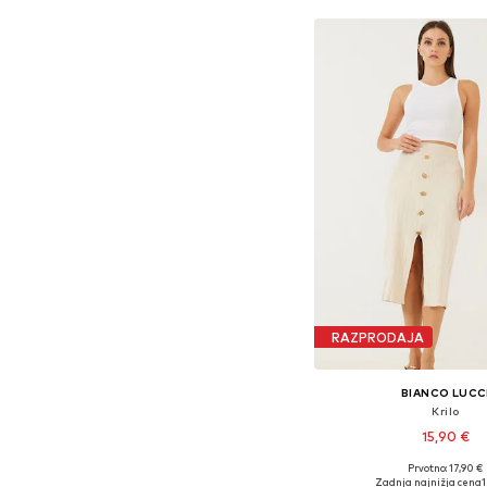
RAZPRODAJA
BIANCO LUCC
Krilo
15,90 €
Prvotno: 17,90 €
Razpoložljive velikost
Zadnja najnižja cena
1