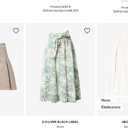
Prvotno: 26,90 €
Prvot
34, 36, 40
Razpoložljive velikosti: 34, 36, 38, 40, 42
Na voljo v r
Zadnja najnižja cena
8,36 €
Zadnja naj
ico
Dodaj v košarico
Dodaj 
Novo
Ekskluzivno
S.OLIVER BLACK LABEL
AB
Krilo
Kri