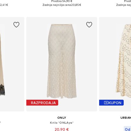
Prvotno: 54,90 €
Prvot
36, 38, 40
Razpoložljive velikosti: 34, 36, 38, 40
2,41 €
Zadnja najnižja cena
20,85 €
Zadnja naj
ico
Dodaj v košarico
Dodaj 
RAZPRODAJA
KUPON
ONLY
URBAN
'
Krilo 'ONLAya'
20,90 €
Od 