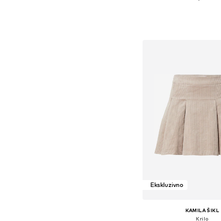
Razpoložljive velikosti: 
Dodaj v košar
Ekskluzivno
KAMILA ŠIKL
Krilo