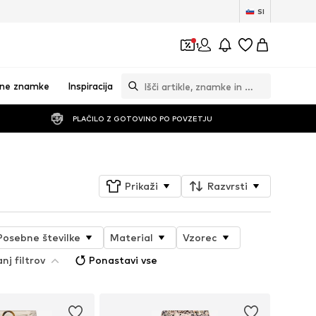
SI
1
vne znamke
Inspiracija
PLAČILO Z GOTOVINO PO POVZETJU
Prikaži
Razvrsti
Posebne številke
Material
Vzorec
nj filtrov
Ponastavi vse