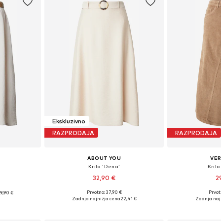
Ekskluzivno
RAZPRODAJA
RAZPRODAJA
ABOUT YOU
VE
Krilo 'Dena'
Kril
32,90 €
2
Prvotno: 37,90 €
Prvot
9,90 €
Razpoložljive velikosti: 34, 36, 38, 40, 42, 44
Razpoložljive veli
38, 40, 42
Zadnja najnižja cena
22,41 €
Zadnja naj
Dodaj v košarico
Dodaj 
ico