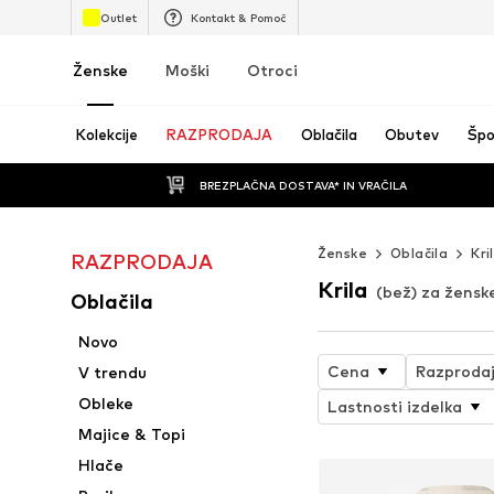
Outlet
Kontakt & Pomoč
Ženske
Moški
Otroci
Kolekcije
RAZPRODAJA
Oblačila
Obutev
Špo
BREZPLAČNA DOSTAVA* IN VRAČILA
Ženske
Oblačila
Kri
RAZPRODAJA
Krila
(bež) za žensk
Oblačila
Novo
Cena
Razproda
V trendu
Obleke
Lastnosti izdelka
Majice & Topi
Hlače