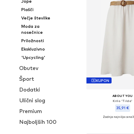
Jope
Plašči
Večje številke
Moda za
nosečnice
Priložnosti
Ekskluzivno
'Upcycling'
Obutev
Šport
KUPON
Dodatki
ABOUT YOU
Ulični slog
Krilo 'Tilda'
35,91 €
Premium
Zadnja najnižja cena
3
Razpoložljive velikosti: 
Najboljših 100
Dodaj v košar