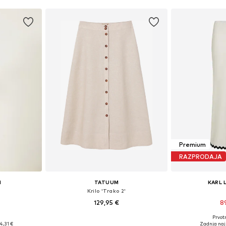
Premium
RAZPRODAJA
I
TATUUM
KARL 
Krilo 'Trako 2'
129,95 €
8
Prvot
i: 34-42
Razpoložljive velikosti: 34, 38, 40, 42, 44
Razpoložljive 
4,31 €
Zadnja naj