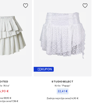
KUPON
DITED
STUDIOSELECT
lo 'Alia'
Krilo 'Poppy'
4,90 €
22,41 €
no: 59,90 €
Zadnja najnižja cena
24,90 €
kosti: 34, 36, 38, 40, 42
Razpoložljive velikosti: 36, 38, 40
nižja cena
17,96 €
v košarico
Dodaj v košarico