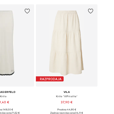
RAZPRODAJA
LAGERFELD
VILA
Krilo
Krilo 'VIPrisilla'
9,40 €
37,90 €
no: 149,00 €
Prvotno: 44,90 €
velikosti: 36, 38, 40
Razpoložljive velikosti: 34, 36, 38, 40, 42, 44
nižja cena
71,52 €
Zadnja najnižja cena
34,11 €