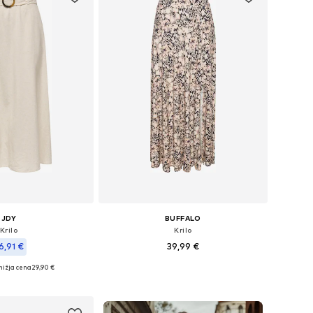
JDY
BUFFALO
Krilo
Krilo
6,91 €
39,99 €
nižja cena
29,90 €
Na voljo v različnih velikostih
velikosti: 36, 38, 40
Dodaj v košarico
v košarico