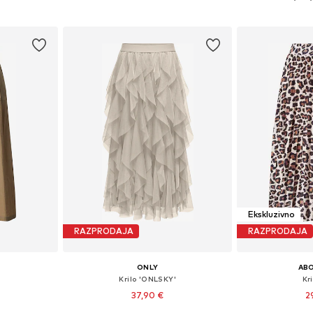
ico
Dodaj v košarico
Dodaj 
Ekskluzivno
RAZPRODAJA
RAZPRODAJA
ONLY
AB
Krilo 'ONLSKY'
Kri
37,90 €
2