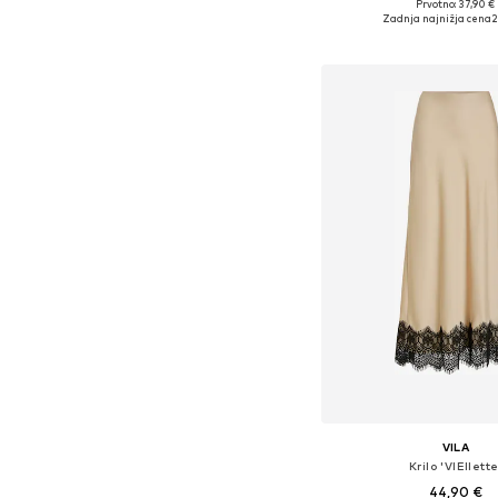
Prvotno: 37,90 €
Razpoložljive velikosti: 
Zadnja najnižja cena
2
Dodaj v košar
VILA
Krilo 'VIEllette
44,90 €