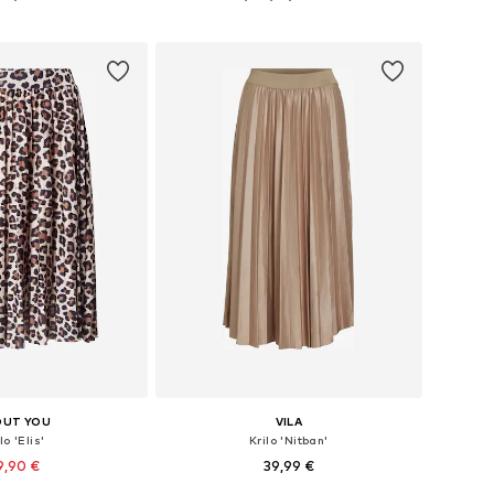
v košarico
Dodaj v košarico
OUT YOU
VILA
lo 'Elis'
Krilo 'Nitban'
9,90 €
39,99 €