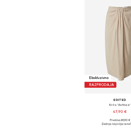
Ekskluzivno
RAZPRODAJA
EDITED
Krilo 'Anthea'
47,90 €
Prvotno: 69,90 €
Razpoložljive velikosti: 34
Zadnja najnižja cena
Dodaj v košar