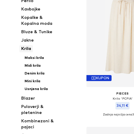
Perilo
Kavbojke
Kopalke &
Kopalna moda
Bluze & Tunike
Jakne
Krila
Maksi krila
Midi krila
Denim krila
KUPON
Mini krila
Usnjena krila
PIECES
Blazer
Krilo 'PCPIA'
34,11 €
Puloverji &
pletenine
Zadnja najnižja cena
3
Razpoložljive velikosti: 34
Kombinezoni &
Dodaj v košar
pajaci