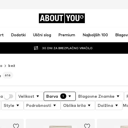
ABOUT
YOU
rt
Dodatki
Ulični slog
Premium
Najboljših 100
Blago
30 DNI ZA BREZPLAČNO VRAČILO
la
bež
e
616
ja
Velikost
Barva
Blagovne Znamke
1
Style
Podrobnosti
Oblika krila
Dolžina
Ma