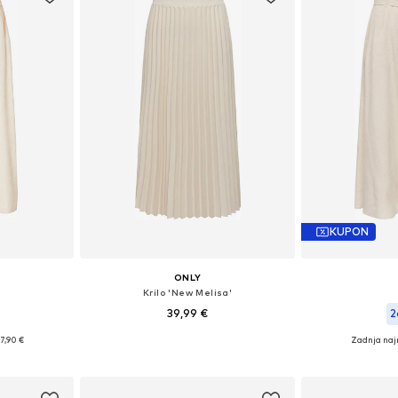
KUPON
ONLY
Krilo 'New Melisa'
39,99 €
2
7,90 €
Zadnja naj
Razpoložljive velikosti: 34, 36, 38, 40, 42
, 36, 38, 40
Razpoložljive 
Dodaj v košarico
ico
Dodaj 