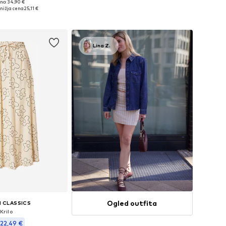
+
1
+
3
no: 34,90 €
Razpoložljive velikosti: 34, 36, 38, 40, 42, 44
Razpoložljive velikosti: 34, 36, 38, 40, 42, 44
nižja cena
25,11 €
v košarico
Dodaj v košarico
Lina Z.
Ogled outfita
 CLASSICS
Krilo
22,49 €