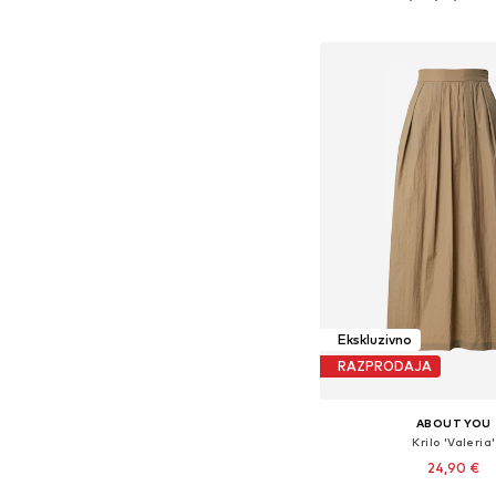
Dodaj v košar
Ekskluzivno
RAZPRODAJA
ABOUT YOU
Krilo 'Valeria'
24,90 €