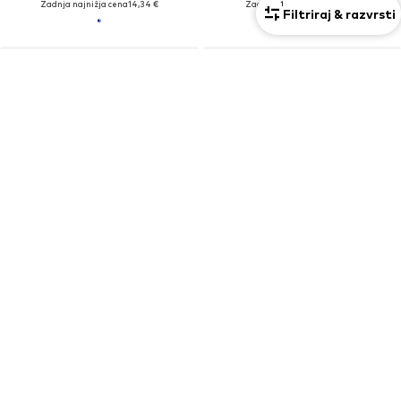
Zadnja najnižja cena
14,34 €
Zadnja najnižja cena
11,96 €
1
Filtriraj & razvrsti
RAZPRODAJA
RAZPRODAJA
VILA
VILA
Krilo 'VIEllette'
Krilo 'VIRIL'
21,90 €
11,90 €
Prvotno: 37,90 €
Prvotno: 39,99 €
Zadnja najnižja cena
17,01 €
Zadnja najnižja cena
10,71 €