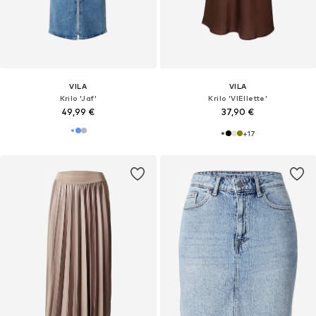
VILA
VILA
Krilo 'Jaf'
Krilo 'VIEllette'
49,99 €
37,90 €
+
17