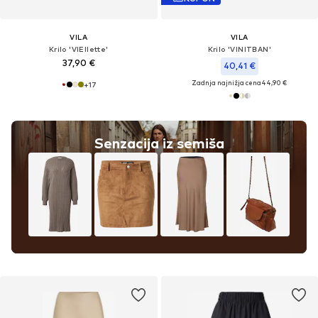
VILA
VILA
Krilo 'VIEllette'
Krilo 'VINITBAN'
37,90 €
40,41 €
Zadnja najnižja cena
44,90 €
+
17
Senzacija iz semiša