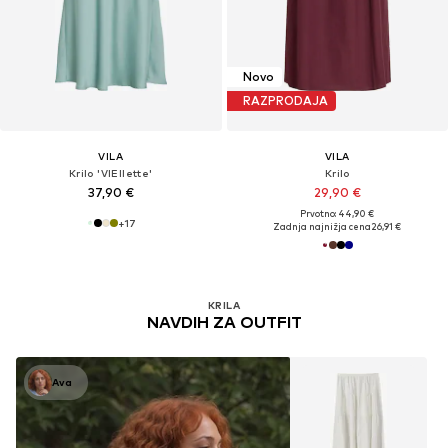
Novo
RAZPRODAJA
VILA
VILA
Krilo 'VIEllette'
Krilo
37,90 €
29,90 €
Prvotno: 44,90 €
+
17
Zadnja najnižja cena
26,91 €
KRILA
NAVDIH ZA OUTFIT
Ava