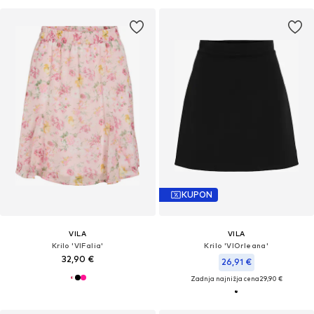
KUPON
VILA
VILA
Krilo 'VIFalia'
Krilo 'VIOrleana'
32,90 €
26,91 €
Zadnja najnižja cena
29,90 €