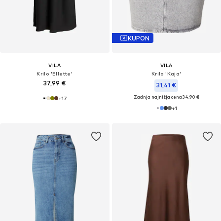
KUPON
VILA
VILA
Krilo 'Ellette'
Krilo 'Kaja'
37,99 €
31,41 €
Zadnja najnižja cena
34,90 €
+
17
+
1