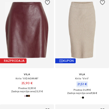
RAZPRODAJA
KUPON
VILA
VILA
Krilo 'VIDAGMAR'
Krilo 'Viril'
25,90 €
21,51 €
Prvotno: 32,90 €
Prvotno: 34,99 €
Zadnja najnižja cena
23,31 €
Zadnja najnižja cena
9,56 €