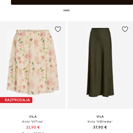
RAZPRODAJA
VILA
VILA
Krilo 'VITiva'
Krilo 'VIEllette'
22,90 €
37,90 €