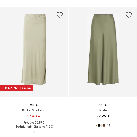
RAZPRODAJA
VILA
VILA
Krilo 'Modala'
Krilo
17,90 €
37,99 €
Prvotno: 26,99 €
+
17
Zadnja najnižja cena
7,16 €