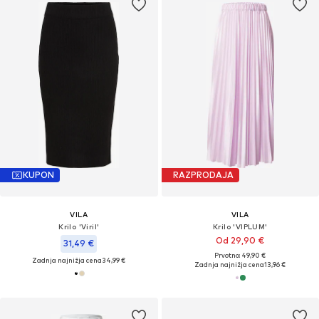
KUPON
RAZPRODAJA
VILA
VILA
Krilo 'Viril'
Krilo 'VIPLUM'
Od 29,90 €
31,49 €
Prvotno: 49,90 €
Zadnja najnižja cena
34,99 €
Zadnja najnižja cena
13,96 €