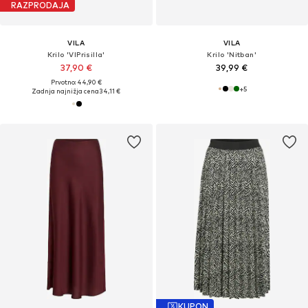
RAZPRODAJA
VILA
VILA
Krilo 'VIPrisilla'
Krilo 'Nitban'
37,90 €
39,99 €
Prvotno: 44,90 €
+
5
Zadnja najnižja cena
34,11 €
KUPON