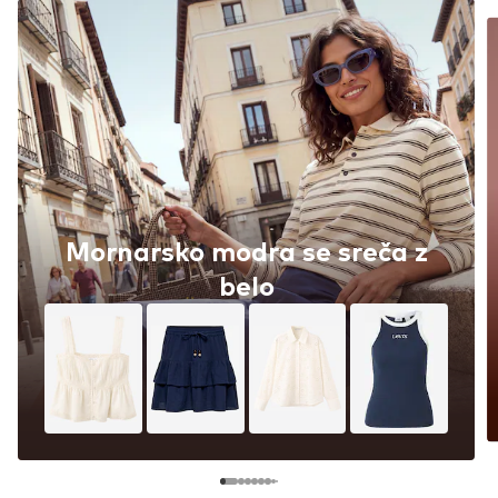
Mornarsko modra se sreča z
belo