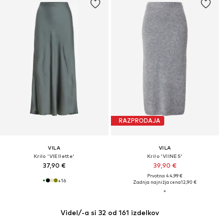
RAZPRODAJA
VILA
VILA
Krilo 'VIEllette'
Krilo 'VIINES'
37,90 €
39,90 €
Prvotno: 44,99 €
+
16
Zadnja najnižja cena
12,90 €
Videl/-a si 32 od 161 izdelkov