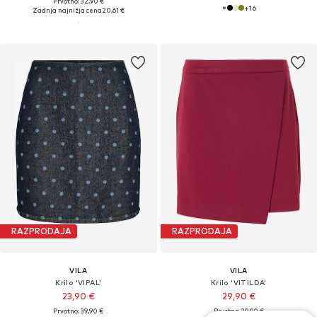
Prvotno: 32,90 €
+
16
Zadnja najnižja cena
20,61 €
RAZPRODAJA
RAZPRODAJA
VILA
VILA
Krilo 'VIPAL'
Krilo 'VITILDA'
23,90 €
29,90 €
Prvotno: 39,90 €
Prvotno: 39,90 €