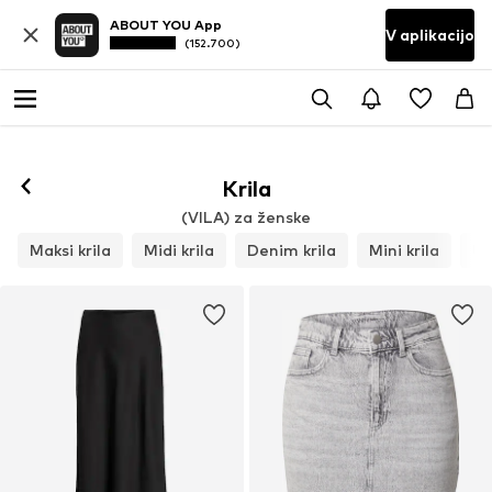
ABOUT YOU App
V aplikacijo
(152.700)
Krila
(VILA) za ženske
Maksi krila
Midi krila
Denim krila
Mini krila
Us