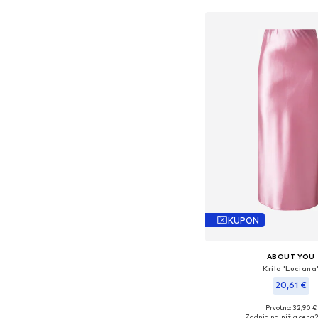
KUPON
ABOUT YOU
Krilo 'Luciana
20,61 €
Prvotno: 32,90 €
Razpoložljive velikosti: 
Zadnja najnižja cena
2