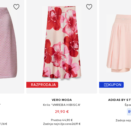
RAZPRODAJA
KUPON
VERO MODA
ADIDAS BY S
'
Krilo 'VMREBA HIBISCA'
Špor
29,90 €
8
Prvotno: 44,90 €
Zadnja naj
, 36, 38, 40
Razpoložljive velikosti: 34, 36, 38, 40
11,16 €
Zadnja najnižja cena
26,91 €
ico
Dodaj v košarico
Dodaj 