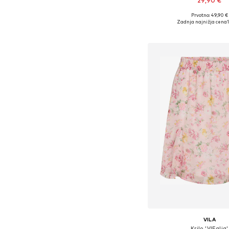
29,90 €
Prvotno: 49,90 €
Zadnja najnižja cena
Dodaj v košar
VILA
Krilo 'VIFalia'