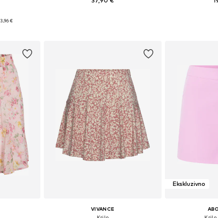
37,90 €
1
+
17
Razpoložljive velikosti: 34, 36, 38, 40, 42, 44
Razpoložljive velikosti: 34, 36, 38, 40, 42, 44
Razpoložljiv
13,96 €
ico
Dodaj v košarico
Dodaj 
Ekskluzivno
VIVANCE
AB
Krilo
Krilo