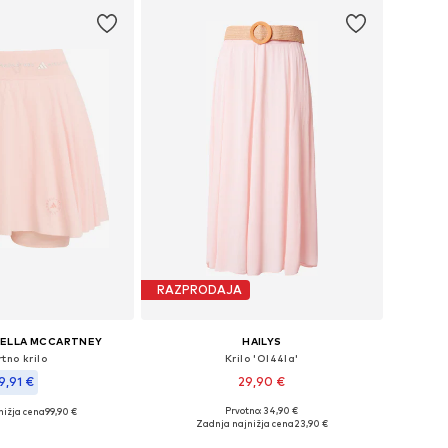
RAZPRODAJA
TELLA MCCARTNEY
HAILYS
tno krilo
Krilo 'Ol44la'
9,91 €
29,90 €
Prvotno: 34,90 €
nižja cena
99,90 €
Razpoložljive velikosti: 34, 36, 38, 40, 42, 44
Razpoložljive velikosti: 36 Normalne velikosti, 38 Normalne velikosti, 40 Normalne velikosti, 42 Normalne velikosti
Zadnja najnižja cena
23,90 €
Dodaj v košarico
v košarico