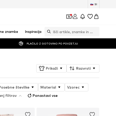
SI
1
vne znamke
Inspiracija
PLAČILO Z GOTOVINO PO POVZETJU
Prikaži
Razvrsti
Posebne številke
Material
Vzorec
nj filtrov
Ponastavi vse