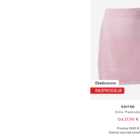
Ekskluzivno
RAZPRODAJA
EDITED
Krilo 'Parmida
Od 27,90 €
Prvotno: 39,90 €
Razpoložljive velikosti: 34
Zadnja najnižja cena
Dodaj v košar