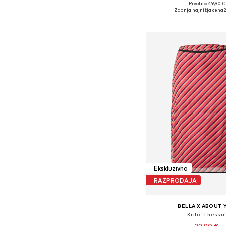
+
12
Prvotno: 49,90 €
Zadnja najnižja cena
2
Dodaj v košar
Ekskluzivno
RAZPRODAJA
BELLA X ABOUT 
Krilo 'Thessa