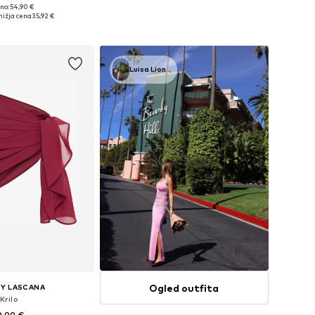
no: 54,90 €
Razpoložljive velikosti: 34, 36, 38, 40
e velikosti: 36, 38
nižja cena
35,92 €
Dodaj v košarico
v košarico
Luisa Lion
Ogled outfita
BY LASCANA
Krilo