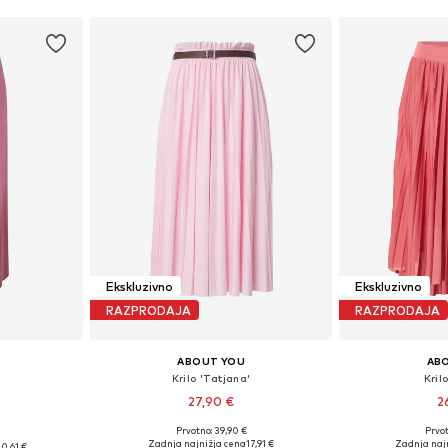
Ekskluzivno
Ekskluzivno
RAZPRODAJA
RAZPRODAJA
ABOUT YOU
AB
'
Krilo 'Tatjana'
Kril
27,90 €
2
Prvotno: 39,90 €
Prvot
Razpoložljive velikosti: 34, 36, 38, 40, 42
36, 38, 40
Zadnja najnižja cena
17,91 €
Zadnja naj
0,61 €