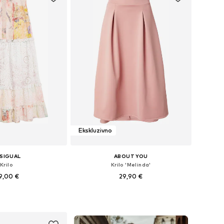
Ekskluzivno
SIGUAL
ABOUT YOU
Krilo
Krilo 'Melinda'
9,00 €
29,90 €
+
6
likosti: 34, 36, 38, 40
Razpoložljive velikosti: 34, 36, 38, 40, 42, 44
v košarico
Dodaj v košarico