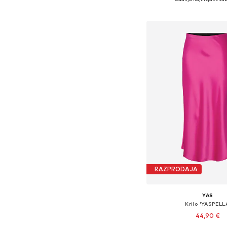
Dodaj v košar
RAZPRODAJA
YAS
Krilo 'YASPELL
44,90 €