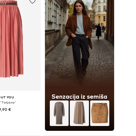
Senzacija iz semiša
OUT YOU
 'Tatjana'
9,90 €
likosti: 36, 38, 40, 42
v košarico