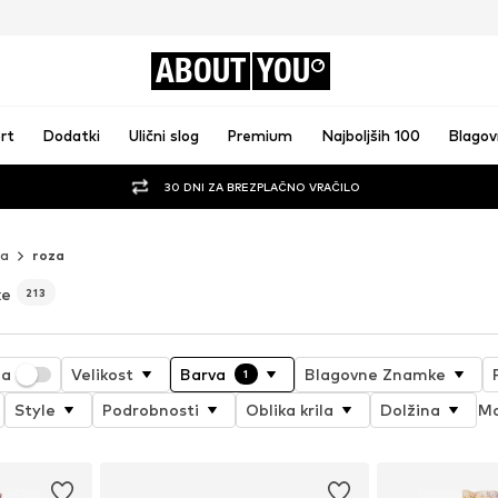
ABOUT
YOU
rt
Dodatki
Ulični slog
Premium
Najboljših 100
Blago
30 DNI ZA BREZPLAČNO VRAČILO
la
roza
ke
213
ja
Velikost
Barva
Blagovne Znamke
1
Style
Podrobnosti
Oblika krila
Dolžina
Ma