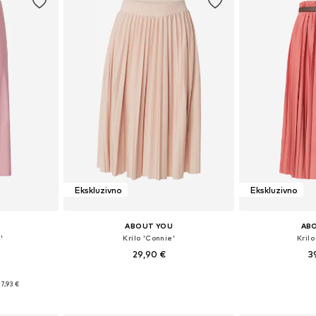
Ekskluzivno
Ekskluzivno
ABOUT YOU
AB
'
Krilo 'Connie'
Krilo
29,90 €
3
+
9
38, 40, 42, 44
Razpoložljive velikosti: 38, 40, 42, 44
Razpoložljive ve
7,93 €
ico
Dodaj v košarico
Dodaj 