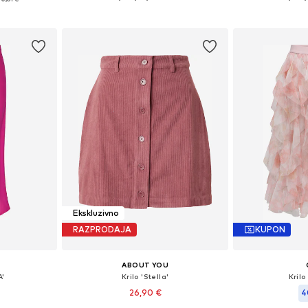
Dodaj v košarico
Dodaj 
ico
Ekskluzivno
RAZPRODAJA
KUPON
ABOUT YOU
A'
Krilo 'Stella'
Kril
26,90 €
4