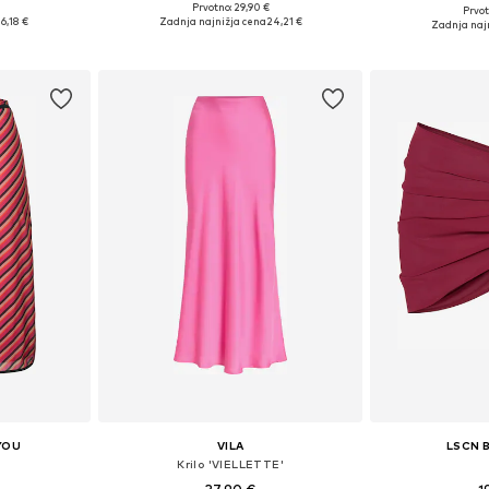
Prvotno: 29,90 €
Prvot
Razpoložljive velikosti: 34, 36, 38, 40, 42, 44
Razpoložljive velikosti: 34, 36, 38, 40, 42, 44
Razpoložljiv
6,18 €
Zadnja najnižja cena
24,21 €
Zadnja naj
ico
Dodaj v košarico
Dodaj 
YOU
VILA
LSCN 
'
Krilo 'VIELLETTE'