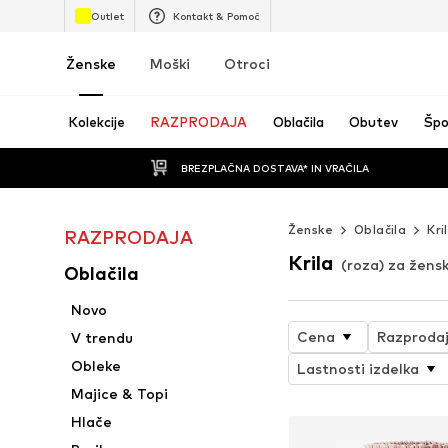
Outlet
Kontakt & Pomoč
Ženske
Moški
Otroci
Kolekcije
RAZPRODAJA
Oblačila
Obutev
Špo
BREZPLAČNA DOSTAVA* IN VRAČILA
Ženske
Oblačila
Kri
RAZPRODAJA
Krila
(roza) za žens
Oblačila
Novo
Cena
Razproda
V trendu
Obleke
Lastnosti izdelka
Majice & Topi
Hlače