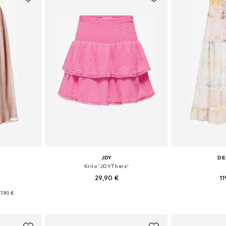
JDY
DE
Krilo 'JDYTheis'
29,90 €
11
7,90 €
Razpoložljive velikosti: 34, 36, 38, 40, 42
Razpoložljive ve
Razpoložljive velikosti: 34, 36, 38, 40, 42, 44
Dodaj v košarico
Dodaj 
ico