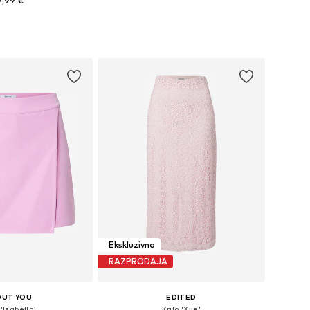
9,99 €
e velikosti: 34-42
v košarico
Ekskluzivno
RAZPRODAJA
OUT YOU
EDITED
 'Isabella'
Krilo 'Xue'