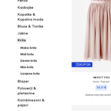
Perilo
Kavbojke
Kopalke &
Kopalna moda
Bluze & Tunike
Jakne
Krila
Maksi krila
Midi krila
Denim krila
KUPON
Mini krila
Usnjena krila
ABOUT YOU
Blazer
Krilo 'Derya'
34,11 €
Puloverji &
pletenine
Zadnja najnižja cena
+
4
3
Kombinezoni &
Dodaj v košar
pajaci