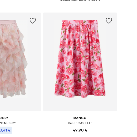
v košarico
Dodaj v košarico
ONLY
MANGO
o 'ONLSKY'
Krilo 'CASTLE'
0,41 €
49,90 €