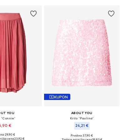
KUPON
OUT YOU
ABOUT YOU
o 'Connie'
Krilo 'Paulina'
6,90 €
24,21 €
+
9
no: 29,90 €
Prvotno: 37,90 €
Razpoložljive velikosti: 34, 36, 38, 40, 42, 44
Razpoložljive velikosti: 36, 38, 40
nižja cena
23,92 €
Zadnja najnižja cena
18,83 €