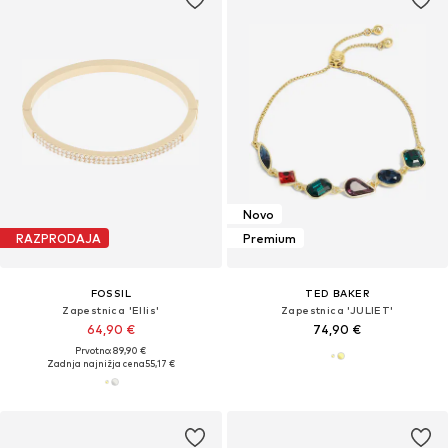
Novo
RAZPRODAJA
Premium
FOSSIL
TED BAKER
Zapestnica 'Ellis'
Zapestnica 'JULIET'
64,90 €
74,90 €
Prvotno: 89,90 €
Zadnja najnižja cena
55,17 €