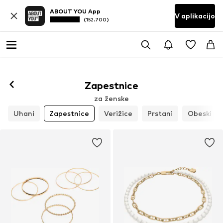
ABOUT YOU App
V aplikacijo
(152.700)
Zapestnice
za ženske
Uhani
Zapestnice
Verižice
Prstani
Obeski