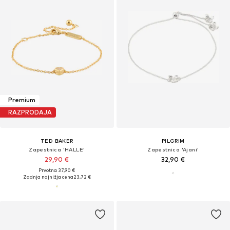
Premium
RAZPRODAJA
TED BAKER
PILGRIM
Zapestnica 'HALLE'
Zapestnica 'Ajani'
29,90 €
32,90 €
Prvotno: 37,90 €
Zadnja najnižja cena
23,72 €