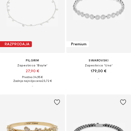
RAZPRODAJA
Premium
PILGRIM
SWAROVSKI
Zapestnica 'Bayle'
Zapestnica 'Una'
27,90 €
179,00 €
Prvotno: 34,95 €
Zadnja najnižja cena
23,72 €