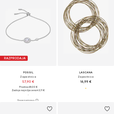
RAZPRODAJA
FOSSIL
LASCANA
Zapestnica
Zapestnica
57,90 €
16,99 €
Prvotno: 69,00 €
Zadnja najnižja cena
43,11 €