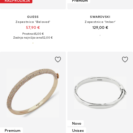
RAZPRODAJA
Premium
GUESS
SWAROVSKI
Zapestnica 'Beloved'
Zapestnica 'Imber'
57,90 €
129,00 €
Prvotno: 65,00 €
Zadnja najnižja cena
52,00 €
Novo
Premium
Unisex