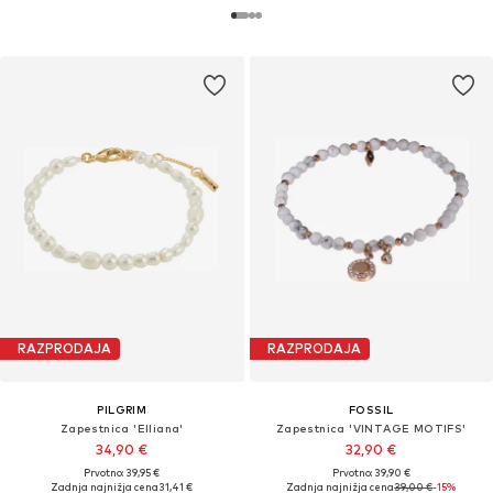
RAZPRODAJA
RAZPRODAJA
PILGRIM
FOSSIL
Zapestnica 'Elliana'
Zapestnica 'VINTAGE MOTIFS'
34,90 €
32,90 €
Prvotno: 39,95 €
Prvotno: 39,90 €
Zadnja najnižja cena
31,41 €
Zadnja najnižja cena
39,00 €
-15%