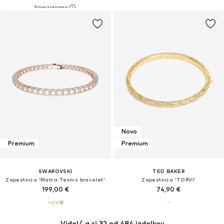
Novo
Premium
Premium
SWAROVSKI
TED BAKER
Zapestnica 'Matrix Tennis bracelet'
Zapestnica 'TORVI'
199,00 €
74,90 €
Videl/-a si 32 od 484 izdelkov