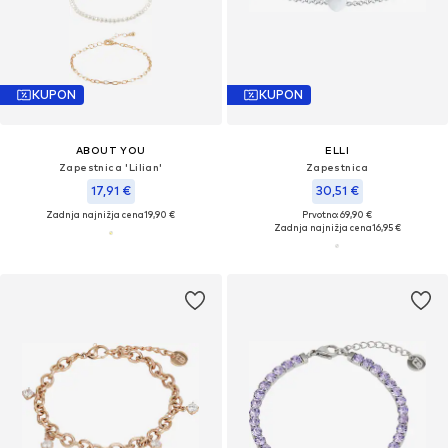
KUPON
KUPON
ABOUT YOU
ELLI
Zapestnica 'Lilian'
Zapestnica
17,91 €
30,51 €
Zadnja najnižja cena
19,90 €
Prvotno: 69,90 €
Zadnja najnižja cena
16,95 €