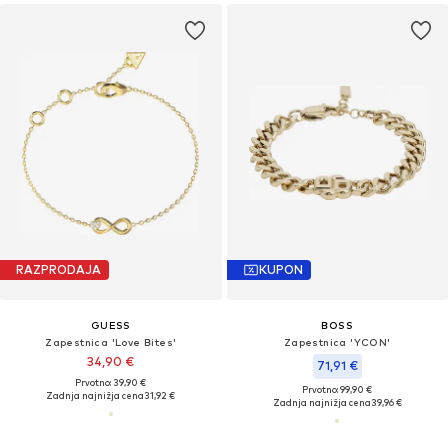
RAZPRODAJA
KUPON
GUESS
BOSS
Zapestnica 'Love Bites'
Zapestnica 'YCON'
34,90 €
71,91 €
Prvotno: 39,90 €
Prvotno: 99,90 €
Zadnja najnižja cena
31,92 €
Zadnja najnižja cena
39,96 €