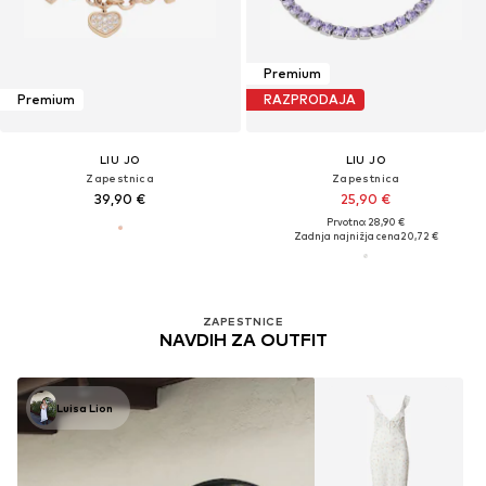
Premium
Premium
RAZPRODAJA
LIU JO
LIU JO
Zapestnica
Zapestnica
39,90 €
25,90 €
Prvotno: 28,90 €
Zadnja najnižja cena
20,72 €
ZAPESTNICE
NAVDIH ZA OUTFIT
Luisa Lion