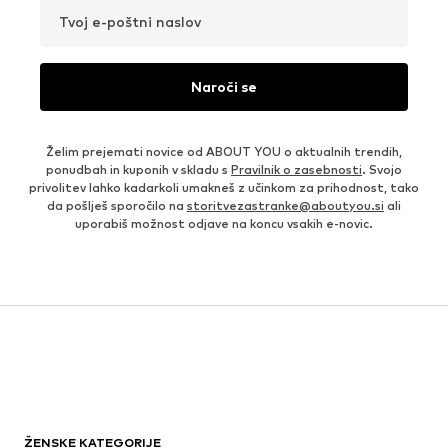
Tvoj e-poštni naslov
Naroči se
Želim prejemati novice od ABOUT YOU o aktualnih trendih,
ponudbah in kuponih v skladu s
Pravilnik o zasebnosti
. Svojo
privolitev lahko kadarkoli umakneš z učinkom za prihodnost, tako
da pošlješ sporočilo na
storitvezastranke@aboutyou.si
ali
uporabiš možnost odjave na koncu vsakih e-novic.
ŽENSKE KATEGORIJE