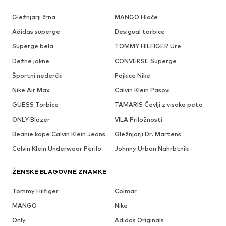
Gležnjarji črna
MANGO Hlače
Adidas superge
Desigual torbice
Superge bela
TOMMY HILFIGER Ure
Dežne jakne
CONVERSE Superge
Športni nederčki
Pajkice Nike
Nike Air Max
Calvin Klein Pasovi
GUESS Torbice
TAMARIS Čevlji z visoko peto
ONLY Blazer
VILA Priložnosti
Beanie kape Calvin Klein Jeans
Gležnjarji Dr. Martens
Calvin Klein Underwear Perilo
Johnny Urban Nahrbtniki
ŽENSKE BLAGOVNE ZNAMKE
Tommy Hilfiger
Colmar
MANGO
Nike
Only
Adidas Originals