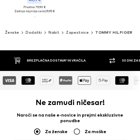
Prvotno: 79,90 €
Zadnja najnižja cena
29,95 €
Ženske
Dodatki
Nakit
Zapestnice
TOMMY HILFIGER
BREZPLAČNA DOSTAVA* IN VRAČILA
30 DNI ZA
Ne zamudi ničesar!
Naroči se na naše e-novice in prejmi ekskluzivne
ponudbe
Za ženske
Za moške