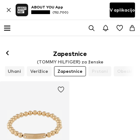
ABOUT YOU App
V aplikacijo
(152.700)
Zapestnice
(TOMMY HILFIGER) za ženske
Uhani
Verižice
Zapestnice
Prstani
Obeski