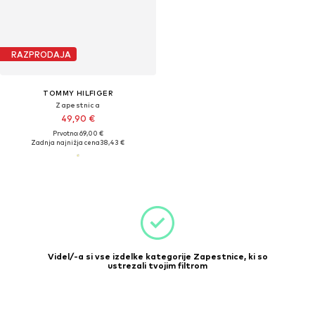
RAZPRODAJA
TOMMY HILFIGER
Zapestnica
49,90 €
Prvotno: 69,00 €
Zadnja najnižja cena
38,43 €
Videl/-a si vse izdelke kategorije Zapestnice, ki so
ustrezali tvojim filtrom