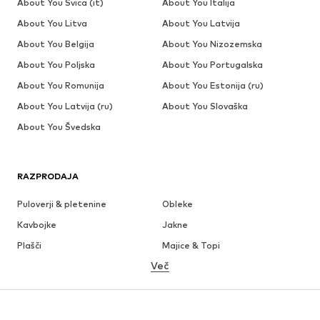
About You Švica (it)
About You Italija
About You Litva
About You Latvija
About You Belgija
About You Nizozemska
About You Poljska
About You Portugalska
About You Romunija
About You Estonija (ru)
About You Latvija (ru)
About You Slovaška
About You Švedska
RAZPRODAJA
Puloverji & pletenine
Obleke
Kavbojke
Jakne
Plašči
Majice & Topi
Več
Hlače
Perilo
Krila
Bluze & Tunike
Jope
Blazer