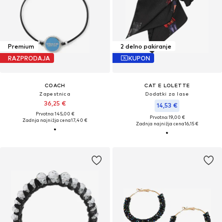
Premium
2 delno pakiranje
RAZPRODAJA
KUPON
COACH
CAT E LOLETTE
Zapestnica
Dodatki za lase
36,25 €
14,53 €
Prvotno: 145,00 €
Prvotno: 19,00 €
Zadnja najnižja cena
17,40 €
Zadnja najnižja cena
16,15 €