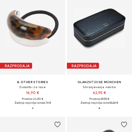
RAZPRODAJA
RAZPRODAJA
& OTHER STORIES
GLANZSTÜCKE MÜNCHEN
Dodatki za lase
Shranjevanje nakita
16,90 €
62,95 €
Prvotno: 24,90 €
Prvotno: 69,95 €
Zadnja najnižja cena
6,76 €
Zadnja najnižja cena
56,66 €