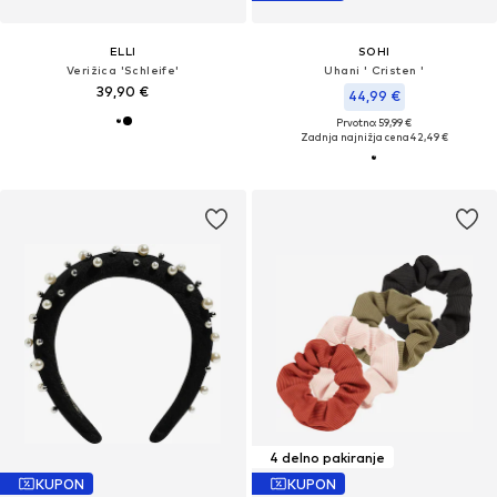
ELLI
SOHI
Verižica 'Schleife'
Uhani ' Cristen '
39,90 €
44,99 €
Prvotno: 59,99 €
Zadnja najnižja cena
42,49 €
4 delno pakiranje
KUPON
KUPON