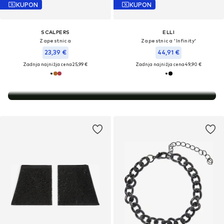
KUPON
KUPON
Popolni poročni dodatki
SCALPERS
ELLI
Zapestnica
Zapestnica 'Infinity'
23,39 €
44,91 €
Zadnja najnižja cena
25,99 €
Zadnja najnižja cena
49,90 €