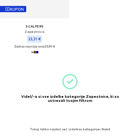
KUPON
SCALPERS
Zapestnica
23,31 €
Zadnja najnižja cena
25,90 €
Videl/-a si vse izdelke kategorije Zapestnice, ki so
ustrezali tvojim filtrom
Tukaj lahko najdeš več izdelkov kategorije: Nakit