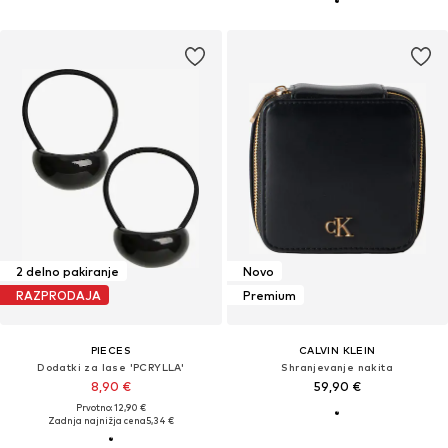
2 delno pakiranje
Novo
RAZPRODAJA
Premium
PIECES
CALVIN KLEIN
Dodatki za lase 'PCRYLLA'
Shranjevanje nakita
8,90 €
59,90 €
Prvotno: 12,90 €
Zadnja najnižja cena
5,34 €