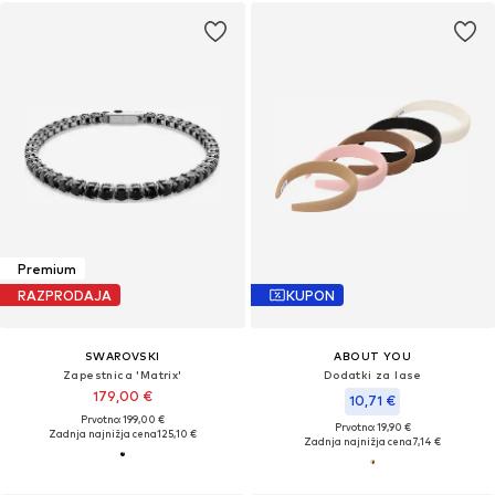
Premium
RAZPRODAJA
KUPON
SWAROVSKI
ABOUT YOU
Zapestnica 'Matrix'
Dodatki za lase
179,00 €
10,71 €
Prvotno: 199,00 €
Prvotno: 19,90 €
Zadnja najnižja cena
125,10 €
Zadnja najnižja cena
7,14 €