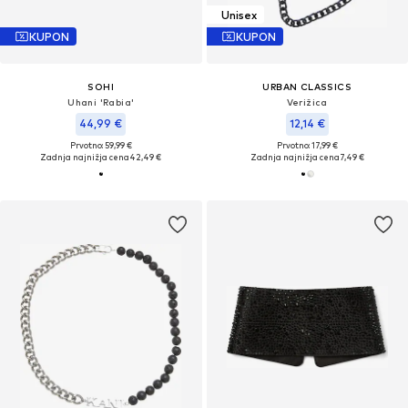
Unisex
KUPON
KUPON
SOHI
URBAN CLASSICS
Uhani 'Rabia'
Verižica
44,99 €
12,14 €
Prvotno: 59,99 €
Prvotno: 17,99 €
Zadnja najnižja cena
42,49 €
Zadnja najnižja cena
7,49 €