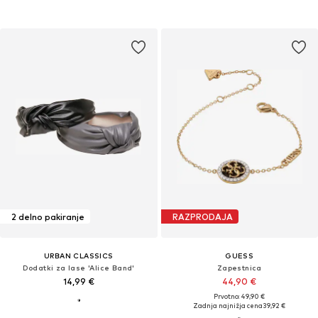
2 delno pakiranje
RAZPRODAJA
URBAN CLASSICS
GUESS
Dodatki za lase 'Alice Band'
Zapestnica
14,99 €
44,90 €
Prvotno: 49,90 €
Zadnja najnižja cena
39,92 €