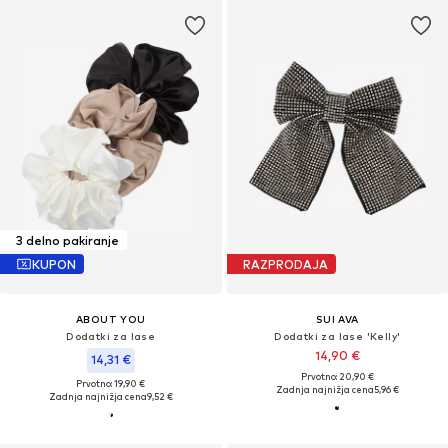
3 delno pakiranje
KUPON
RAZPRODAJA
ABOUT YOU
SUI AVA
Dodatki za lase
Dodatki za lase 'Kelly'
14,90 €
14,31 €
Prvotno: 20,90 €
Prvotno: 19,90 €
Zadnja najnižja cena
5,96 €
Zadnja najnižja cena
9,52 €