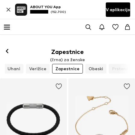
ABOUT YOU App
V aplikacijo
(152.700)
Zapestnice
(črna) za ženske
Uhani
Verižice
Zapestnice
Obeski
Prstani