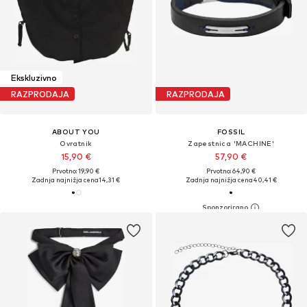
Ekskluzivno
RAZPRODAJA
RAZPRODAJA
ABOUT YOU
FOSSIL
Ovratnik
Zapestnica 'MACHINE'
15,90 €
57,90 €
Prvotno: 19,90 €
Prvotno: 64,90 €
Zadnja najnižja cena
14,31 €
Zadnja najnižja cena
40,41 €