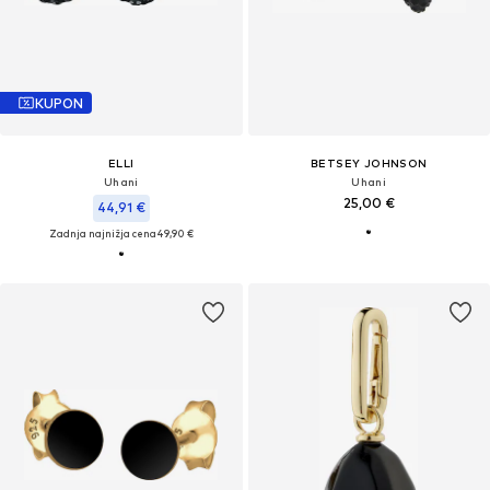
KUPON
ELLI
BETSEY JOHNSON
Uhani
Uhani
25,00 €
44,91 €
Zadnja najnižja cena
49,90 €