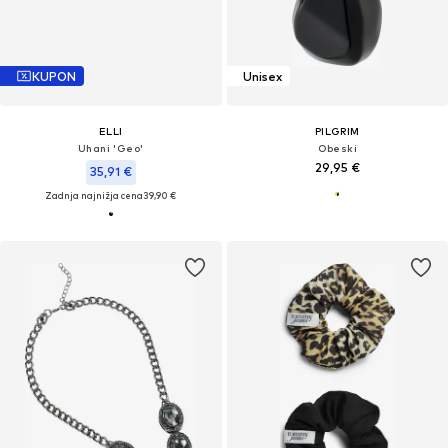
KUPON
Unisex
ELLI
PILGRIM
Uhani 'Geo'
Obeski
29,95 €
35,91 €
Zadnja najnižja cena
39,90 €