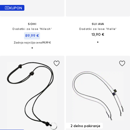
KUPON
SOHI
SUI AVA
Dodatki za lase 'Nilesh'
Dodatki za lase 'Helle'
13,90 €
89,99 €
Zadnja najnižja cena
99,99 €
2 delno pakiranje