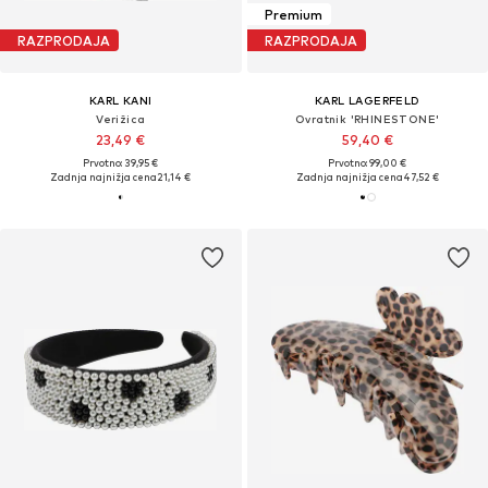
Premium
RAZPRODAJA
RAZPRODAJA
KARL KANI
KARL LAGERFELD
Verižica
Ovratnik 'RHINESTONE'
23,49 €
59,40 €
Prvotno: 39,95 €
Prvotno: 99,00 €
Zadnja najnižja cena
21,14 €
Zadnja najnižja cena
47,52 €