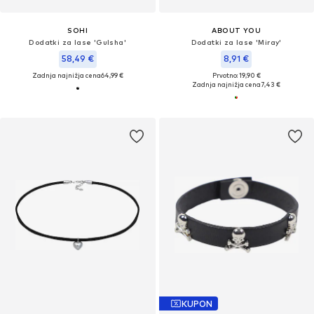
SOHI
ABOUT YOU
Dodatki za lase 'Gulsha'
Dodatki za lase 'Miray'
58,49 €
8,91 €
Zadnja najnižja cena
64,99 €
Prvotno: 19,90 €
Zadnja najnižja cena
7,43 €
KUPON