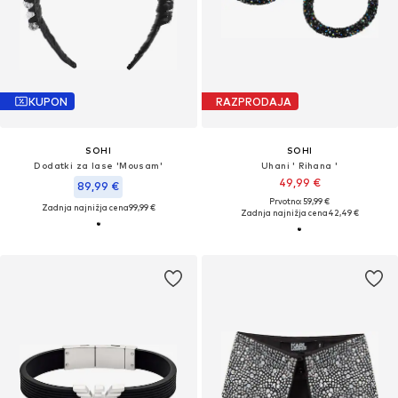
KUPON
RAZPRODAJA
SOHI
SOHI
Dodatki za lase 'Mousam'
Uhani ' Rihana '
49,99 €
89,99 €
Prvotno: 59,99 €
Zadnja najnižja cena
99,99 €
Zadnja najnižja cena
42,49 €