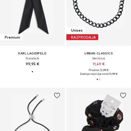
Unisex
Premium
RAZPRODAJA
KARL LAGERFELD
URBAN CLASSICS
Ovratnik
Verižica
99,95 €
11,49 €
Prvotno: 12,99 €
Zadnja najnižja cena
10,99 €