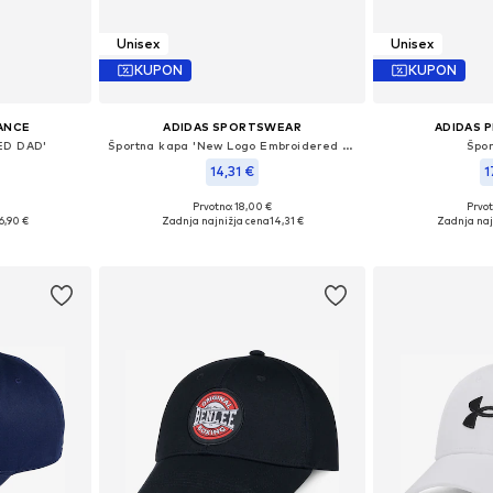
Unisex
Unisex
KUPON
KUPON
ANCE
ADIDAS SPORTSWEAR
ADIDAS 
ED DAD'
Športna kapa 'New Logo Embroidered Baseball'
Špo
14,31 €
1
Prvotno: 18,00 €
Prvot
6-57, 58-59
Razpoložljive velikosti: 52-53, 56-57, 58-59
Razpoložljiv
6,90 €
Zadnja najnižja cena
14,31 €
Zadnja naj
ico
Dodaj v košarico
Dodaj 