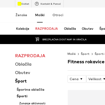
Outlet
Kontakt & Pomoč
Ženske
Moški
Otroci
Kolekcije
RAZPRODAJA
Oblačila
Obutev
Špo
BREZPLAČNA DOSTAVA* IN VRAČILA
Moški
Šport
Športi
RAZPRODAJA
Fitness rokavice
Oblačila
Obutev
Cena
Velikost
Šport
Športna oblačila
Športi
Zunanje aktivnosti