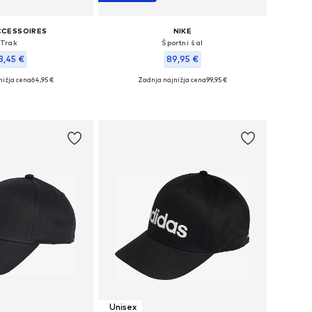
CCESSOIRES
NIKE
Trak
Športni šal
8,45 €
89,95 €
nižja cena
64,95 €
Zadnja najnižja cena
99,95 €
e velikosti: XS-XL
Razpoložljive velikosti: One Size
v košarico
Dodaj v košarico
Unisex