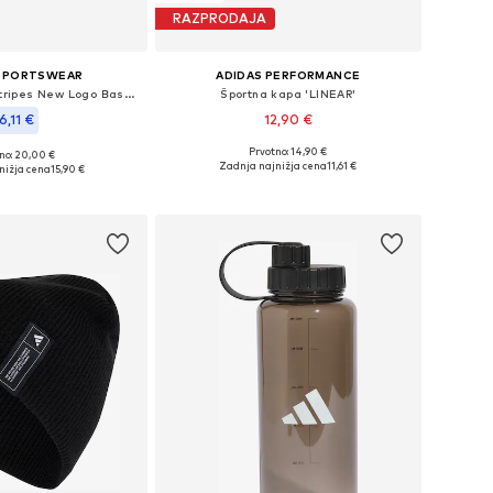
RAZPRODAJA
 SPORTSWEAR
ADIDAS PERFORMANCE
Športna kapa '3-Stripes New Logo Baseball'
Športna kapa 'LINEAR'
6,11 €
12,90 €
Prvotno: 14,90 €
no: 20,00 €
Razpoložljive velikosti: 54-56, 56-58
Razpoložljive velikosti: 52-53, 54-55, 56-57, 58-59
Zadnja najnižja cena
11,61 €
nižja cena
15,90 €
Dodaj v košarico
v košarico