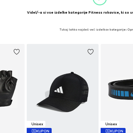
Videl/-a si vse izdelke kategorije Fitness rokavice, ki so u
Tukaj lahko najdeš več izdelkov kategorije: O
Unisex
Unisex
KUPON
KUPON