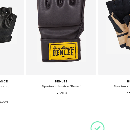
ANCE
BENLEE
B
aining'
Športne rokavice 'Bronx'
Športne ro
32,90 €
1
5,00 €
Razpoložljive velikosti: S, M, L, XL
Razpoložlj
S, M, L, XL
Dodaj v košarico
Dodaj 
ico