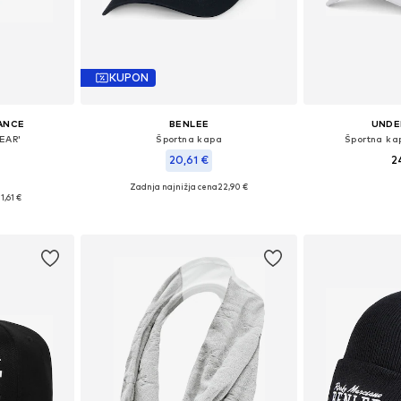
KUPON
ANCE
BENLEE
UNDE
NEAR'
Športna kapa
Športna kap
20,61 €
2
Zadnja najnižja cena
22,90 €
4-56, 56-58
Razpoložljive velikosti: 55-60
11,61 €
ico
Dodaj 
Dodaj v košarico