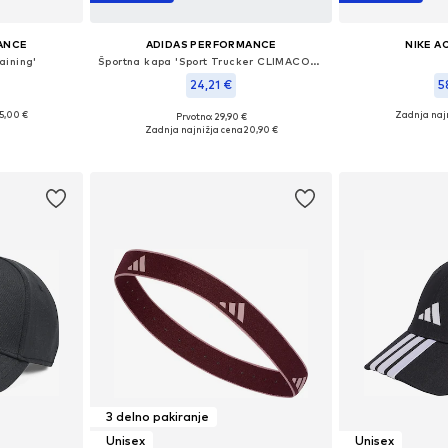
ANCE
ADIDAS PERFORMANCE
NIKE A
aining'
Športna kapa 'Sport Trucker CLIMACOOL'
24,21 €
5
5,00 €
Zadnja naj
Prvotno: 29,90 €
S, M, L, XL
Razpoložljive velikosti: 56-57, 58-59
Razpoložljiv
Zadnja najnižja cena
20,90 €
ico
Dodaj v košarico
Dodaj 
3 delno pakiranje
Unisex
Unisex