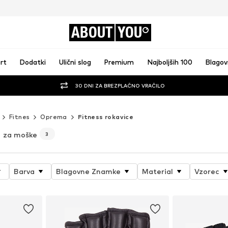
ABOUT
YOU
rt
Dodatki
Ulični slog
Premium
Najboljših 100
Blago
30 DNI ZA BREZPLAČNO VRAČILO
Fitnes
Oprema
Fitness rokavice
za moške
3
Barva
Blagovne Znamke
Material
Vzorec