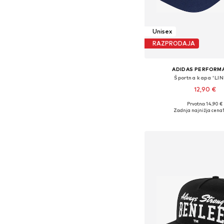
Unisex
RAZPRODAJA
ADIDAS PERFORM
Športna kapa 'LI
12,90 €
Prvotno: 14,90 €
Razpoložljive velikosti: 5
Zadnja najnižja cena
Dodaj v košar