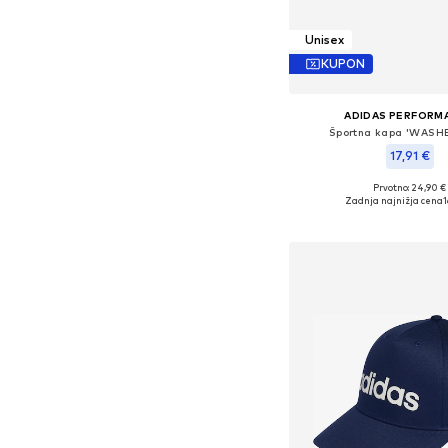
Unisex
KUPON
ADIDAS PERFORM
Športna kapa 'WASH
17,91 €
Prvotno: 24,90 €
Razpoložljive velikosti: 5
Zadnja najnižja cena
1
Dodaj v košar