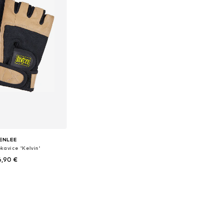
ENLEE
kavice 'Kelvin'
6,90 €
ive velikosti: S
v košarico