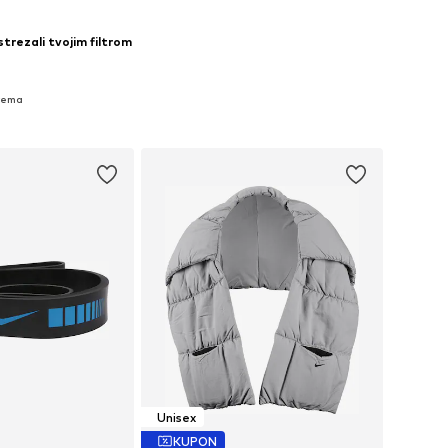
strezali tvojim filtrom
prema
Unisex
KUPON