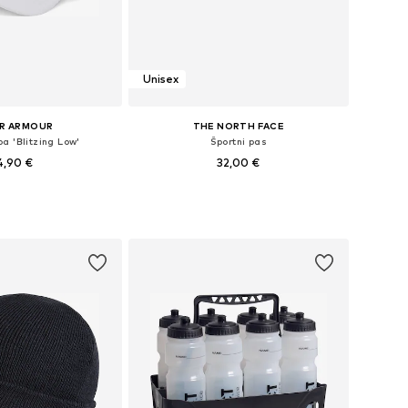
Unisex
R ARMOUR
THE NORTH FACE
a 'Blitzing Low'
Športni pas
4,90 €
32,00 €
Razpoložljive velikosti: 56-57, 58-59, 60-61, 62-63
Razpoložljive velikosti: 75, 85, 95
v košarico
Dodaj v košarico