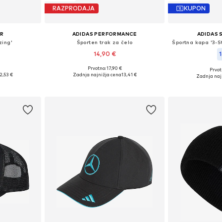
RAZPRODAJA
KUPON
UR
ADIDAS PERFORMANCE
ADIDAS
zing'
Športen trak za čelo
14,90 €
1
Prvotno: 17,90 €
Prvot
i: 55-60
Razpoložljive velikosti: M/L
2,53 €
Zadnja najnižja cena
13,41 €
Zadnja naj
ico
Dodaj v košarico
Dodaj 