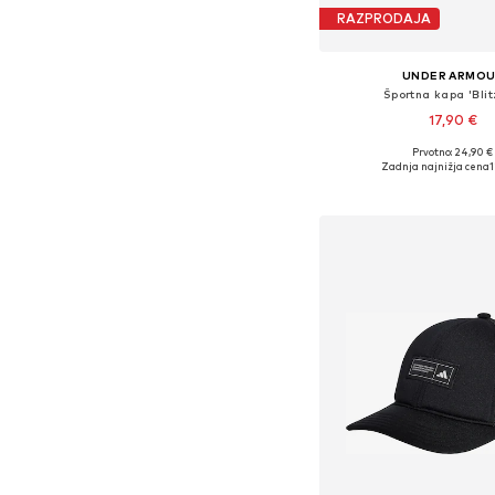
RAZPRODAJA
UNDER ARMO
Športna kapa 'Blit
17,90 €
Prvotno: 24,90 €
Razpoložljive velikost
Zadnja najnižja cena
1
Dodaj v košar