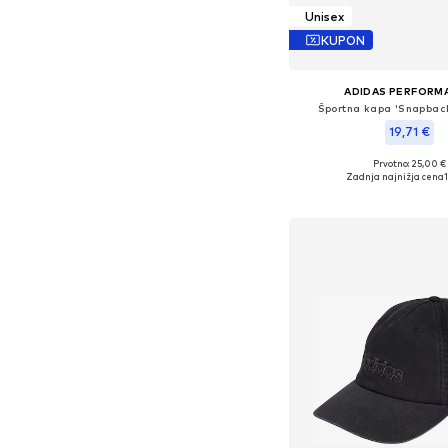
Unisex
KUPON
ADIDAS PERFORM
Športna kapa 'Snapbac
19,71 €
Prvotno: 25,00 €
Razpoložljive velikost
Zadnja najnižja cena
Dodaj v košar