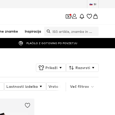
SI
1
vne znamke
Inspiracija
PLAČILO Z GOTOVINO PO POVZETJU
Prikaži
Razvrsti
Lastnosti izdelka
Vrsta športa
Več filtrov
Funkcija
Pod