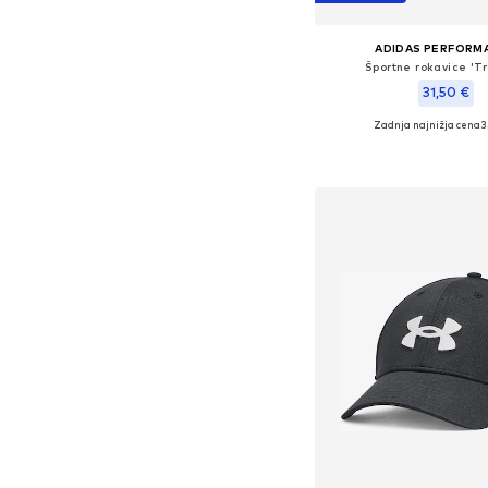
ADIDAS PERFORM
Športne rokavice 'Tr
31,50 €
Zadnja najnižja cena
3
Razpoložljive velikosti: 
Dodaj v košar