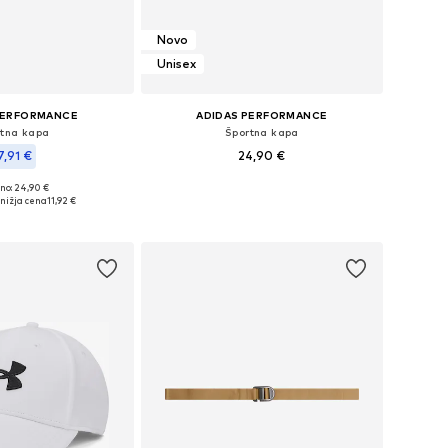
Novo
Unisex
PERFORMANCE
ADIDAS PERFORMANCE
rtna kapa
Športna kapa
7,91 €
24,90 €
no: 24,90 €
Razpoložljive velikosti: 54-56, 56-58
e velikosti: 58-59
nižja cena
11,92 €
Dodaj v košarico
v košarico