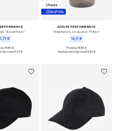
Unisex
KUPON
PERFORMANCE
ADIDAS PERFORMANCE
pa 'Essentials'
Steklenica za pijačo 'Tritan'
0,71 €
16,11 €
no: 19,90 €
Prvotno: 19,90 €
e velikosti: 58-59
Razpoložljive velikosti: XS-XL
nižja cena
10,12 €
Zadnja najnižja cena
15,92 €
v košarico
Dodaj v košarico