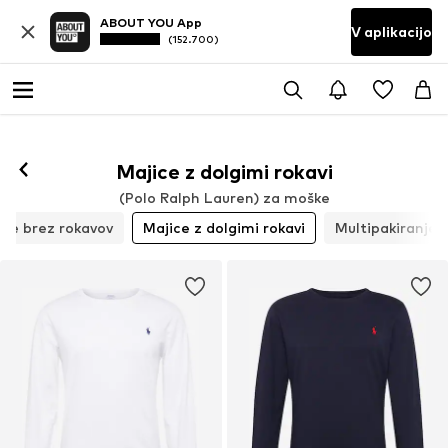
ABOUT YOU App
V aplikacijo
(152.700)
Majice z dolgimi rokavi
(Polo Ralph Lauren) za moške
ice brez rokavov
Majice z dolgimi rokavi
Multipakiranje