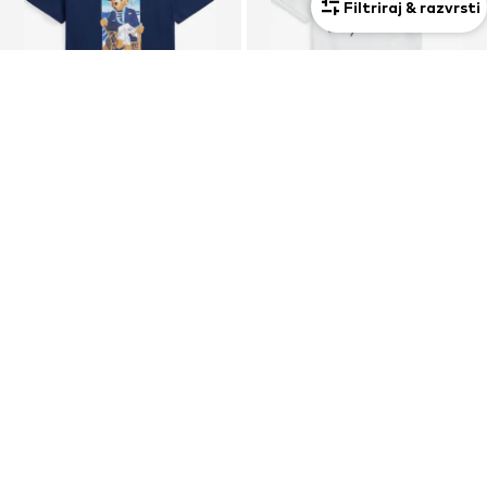
Filtriraj & razvrsti
Premium
Premium
RAZPRODAJA
RAZPRODAJA
POLO RALPH LAUREN
POLO RALPH LAUREN
Majica
Majica
139,00 €
135,00 €
Prvotno: 155,00 €
Prvotno: 195,00 €
Zadnja najnižja cena
124,00 €
Zadnja najnižja cena
121,50 €