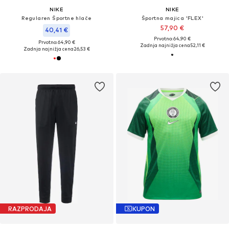
NIKE
NIKE
Regularen Športne hlače
Športna majica 'FLEX'
57,90 €
40,41 €
Prvotno: 64,90 €
Prvotno: 64,90 €
Zadnja najnižja cena
52,11 €
Zadnja najnižja cena
26,53 €
RAZPRODAJA
KUPON