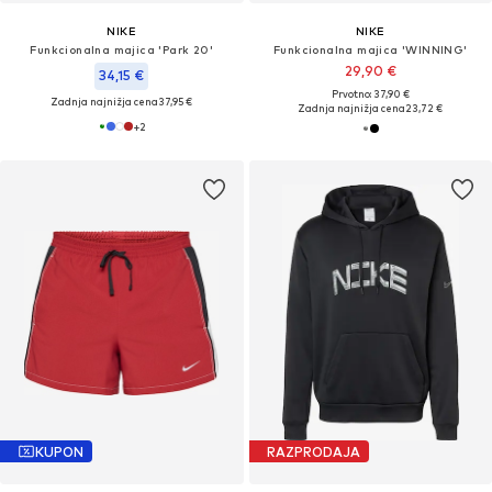
NIKE
NIKE
Funkcionalna majica 'Park 20'
Funkcionalna majica 'WINNING'
29,90 €
34,15 €
Prvotno: 37,90 €
Zadnja najnižja cena
37,95 €
Zadnja najnižja cena
23,72 €
+
2
KUPON
RAZPRODAJA