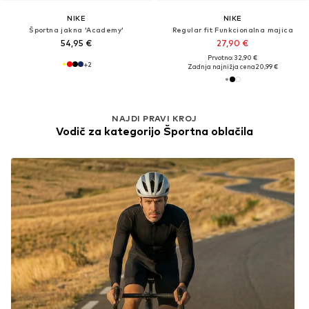
NIKE
NIKE
Športna jakna 'Academy'
Regular fit Funkcionalna majica
54,95 €
27,90 €
Prvotno: 32,90 €
+
2
Zadnja najnižja cena
20,99 €
NAJDI PRAVI KROJ
Vodič za kategorijo Športna oblačila