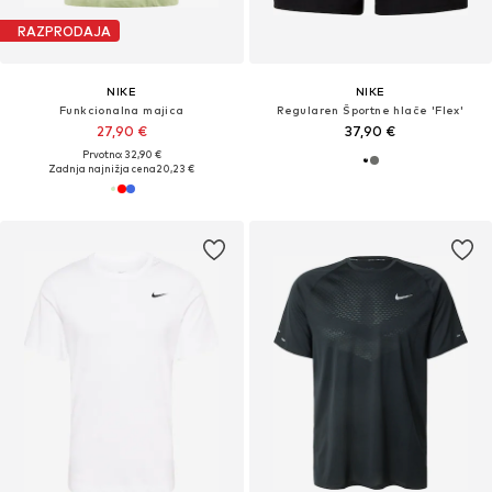
RAZPRODAJA
NIKE
NIKE
Funkcionalna majica
Regularen Športne hlače 'Flex'
27,90 €
37,90 €
Prvotno: 32,90 €
Zadnja najnižja cena
20,23 €