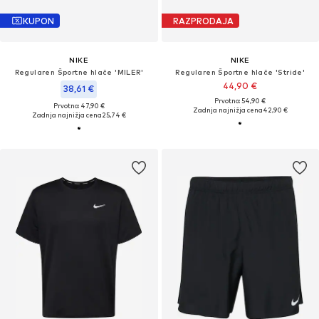
KUPON
RAZPRODAJA
NIKE
NIKE
Regularen Športne hlače 'MILER'
Regularen Športne hlače 'Stride'
44,90 €
38,61 €
Prvotno: 54,90 €
Prvotno: 47,90 €
Zadnja najnižja cena
42,90 €
Zadnja najnižja cena
25,74 €