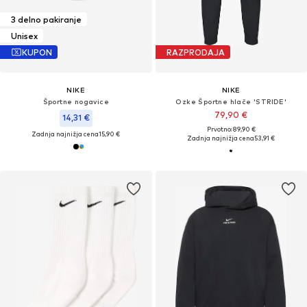
3 delno pakiranje
Unisex
KUPON
RAZPRODAJA
NIKE
NIKE
Športne nogavice
Ozke Športne hlače 'STRIDE'
79,90 €
14,31 €
Prvotno: 89,90 €
Zadnja najnižja cena
15,90 €
Zadnja najnižja cena
53,91 €