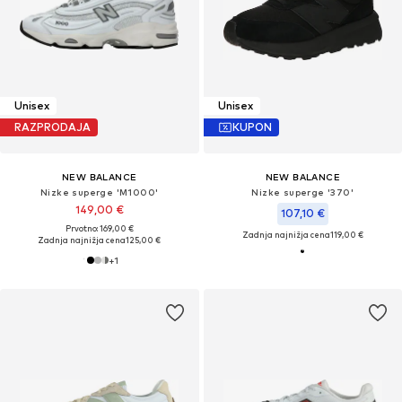
Unisex
Unisex
RAZPRODAJA
KUPON
NEW BALANCE
NEW BALANCE
Nizke superge 'M1000'
Nizke superge '370'
149,00 €
107,10 €
Prvotno: 169,00 €
Zadnja najnižja cena
119,00 €
Zadnja najnižja cena
125,00 €
+
1