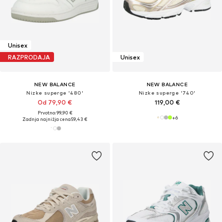
Unisex
RAZPRODAJA
Unisex
NEW BALANCE
NEW BALANCE
Nizke superge '480'
Nizke superge '740'
Od 79,90 €
119,00 €
Prvotno: 99,90 €
+
6
Zadnja najnižja cena
59,43 €