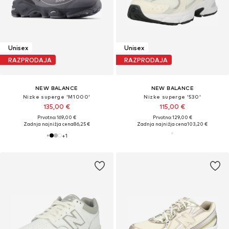
Unisex
Unisex
RAZPRODAJA
RAZPRODAJA
NEW BALANCE
NEW BALANCE
Nizke superge 'M1000'
Nizke superge '530'
135,00 €
115,00 €
Prvotno: 169,00 €
Prvotno: 129,00 €
Zadnja najnižja cena
86,25 €
Zadnja najnižja cena
103,20 €
+
1