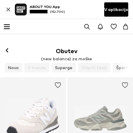
ABOUT YOU App
V aplikacijo
(152.700)
Obutev
(new balance) za moške
Novo
V trendu
Superge
Odprti čevlji
Športni 