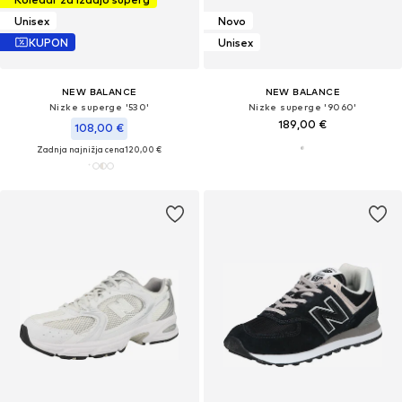
Unisex
Novo
KUPON
Unisex
NEW BALANCE
NEW BALANCE
Nizke superge '530'
Nizke superge '9060'
189,00 €
108,00 €
Zadnja najnižja cena
120,00 €