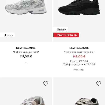
Unisex
Unisex
RAZPRODAJA
NEW BALANCE
NEW BALANCE
Nizke superge '530'
Nizke superge 'M1000'
119,00 €
149,00 €
Prvotno: 169,00 €
Zadnja najnižja cena
115,00 €
+
1