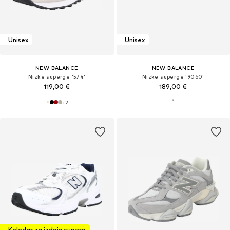
Unisex
Unisex
NEW BALANCE
NEW BALANCE
Nizke superge '574'
Nizke superge '9060'
119,00 €
189,00 €
+
2
Koledar za izdajo superg