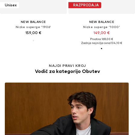
Unisex
RAZPRODAJA
NEW BALANCE
NEW BALANCE
Nizke superge '1906'
Nizke superge '1000'
159,00 €
149,00 €
Prvotno: 169,00 €
Zadnja najnižja cena
134,10 €
NAJDI PRAVI KROJ
Vodič za kategorijo Obutev