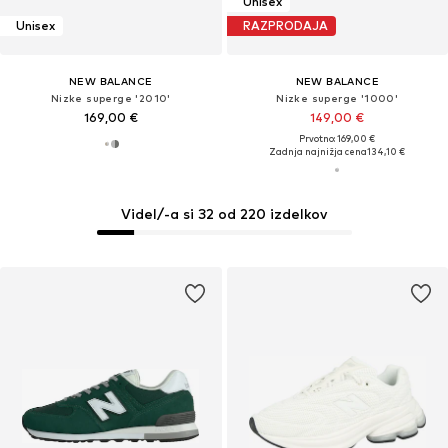
Unisex
Unisex
RAZPRODAJA
NEW BALANCE
NEW BALANCE
Nizke superge '2010'
Nizke superge '1000'
169,00 €
149,00 €
Prvotno: 169,00 €
Zadnja najnižja cena
134,10 €
Videl/-a si 32 od 220 izdelkov