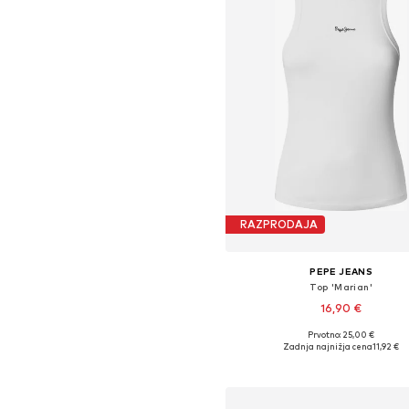
RAZPRODAJA
PEPE JEANS
Top 'Marian'
16,90 €
Prvotno: 25,00 €
Razpoložljive velikosti: XS, S, M
Zadnja najnižja cena
11,92 €
Dodaj v košarico