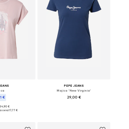
JEANS
PEPE JEANS
ica
Majica 'New Virginia'
1 €
29,00 €
+
4
 34,90 €
Razpoložljive velikosti: XXS, XS, S, M, XL
sti: XS, S, M, L, XL
ja cena
17,77 €
Dodaj v košarico
košarico