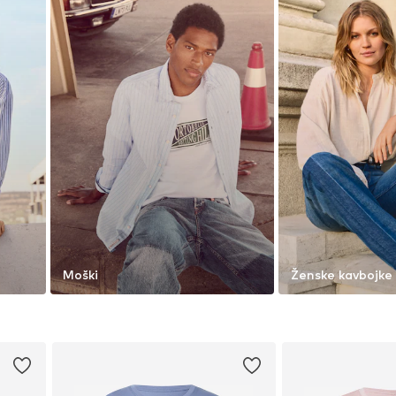
Moški
Ženske kavbojke