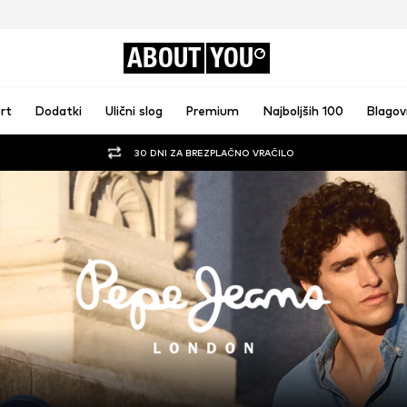
ABOUT
YOU
rt
Dodatki
Ulični slog
Premium
Najboljših 100
Blago
30 DNI ZA BREZPLAČNO VRAČILO