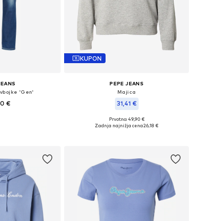
KUPON
JEANS
PEPE JEANS
vbojke 'Gen'
Majica
00 €
31,41 €
Prvotno: 49,90 €
čnih velikostih
Razpoložljive velikosti: XS, S, M, L
Zadnja najnižja cena
26,18 €
košarico
Dodaj v košarico