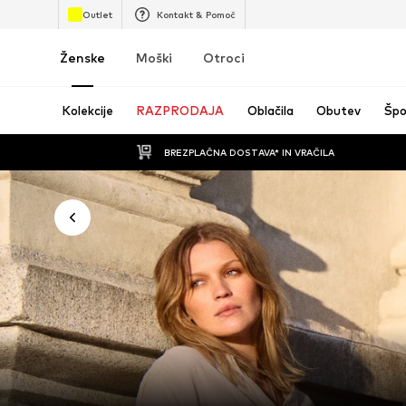
Outlet
Kontakt & Pomoč
Ženske
Moški
Otroci
Kolekcije
RAZPRODAJA
Oblačila
Obutev
Špo
BREZPLAČNA DOSTAVA* IN VRAČILA