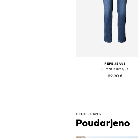
PEPE JEANS
Slimfit Kavbojke
89,90 €
Na voljo v različnih velikostih
Dodaj v košarico
PEPE JEANS
Poudarjeno