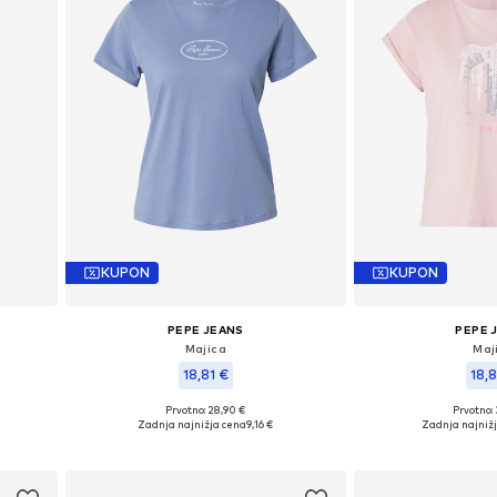
KUPON
KUPON
PEPE JEANS
PEPE 
Majica
Maj
18,81 €
18,8
Prvotno: 28,90 €
Prvotno:
, XL
Razpoložljive velikosti: XS, S, M, L, XL
Razpoložljive veliko
Zadnja najnižja cena
9,16 €
Zadnja najniž
Dodaj v košarico
Dodaj v 