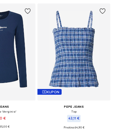
KUPON
JEANS
PEPE JEANS
 Verginia'
Top
90 €
43,11 €
 35,00 €
Prvotno: 64,90 €
kosti: S, M, L, XL