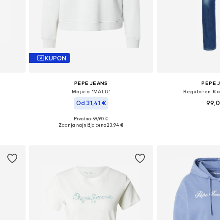
KUPON
PEPE JEANS
PEPE 
Majica 'MALU'
Regularen Ka
Od 31,41 €
99,
Prvotno: 59,90 €
Na voljo v razli
, L
Razpoložljive velikosti: XS, S, M, L, XL
Zadnja najnižja cena
23,94 €
Dodaj v 
Dodaj v košarico