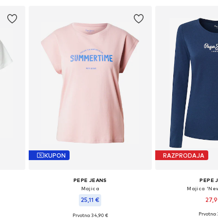
KUPON
RAZPRODAJA
PEPE JEANS
PEPE 
Majica
Majica 'New
25,11 €
27,
Prvotno:
Prvotno: 34,90 €
Razpoložljive veli