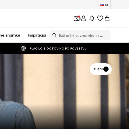
SI
1
vne znamke
Inspiracija
PLAČILO Z GOTOVINO PO POVZETJU
SLEDI