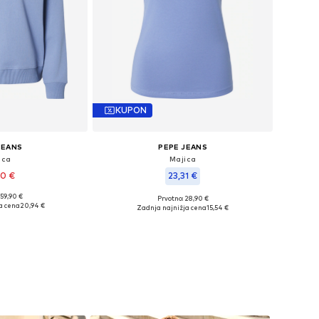
KUPON
JEANS
PEPE JEANS
ica
Majica
90 €
23,31 €
 59,90 €
Prvotno: 28,90 €
osti: XS, S, M, XL
Razpoložljive velikosti: XS, S, M, L, XL
a cena
20,94 €
Zadnja najnižja cena
15,54 €
košarico
Dodaj v košarico