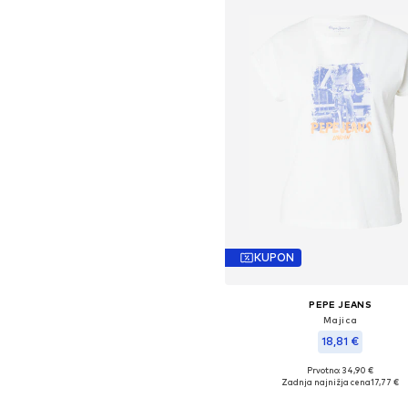
KUPON
PEPE JEANS
Majica
18,81 €
Prvotno: 34,90 €
Razpoložljive velikosti: XS, S, M, 
Zadnja najnižja cena
17,77 €
Dodaj v košarico