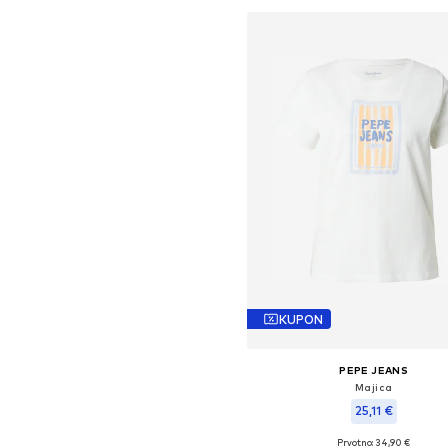
KUPON
PEPE JEANS
Majica
25,11 €
Prvotno: 34,90 €