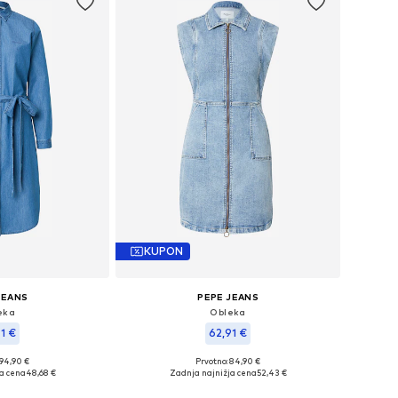
KUPON
JEANS
PEPE JEANS
eka
Obleka
41 €
62,91 €
 94,90 €
Prvotno: 84,90 €
sti: 34, 36, 38, 40
Razpoložljive velikosti: 34, 36, 38, 40
a cena
48,68 €
Zadnja najnižja cena
52,43 €
košarico
Dodaj v košarico