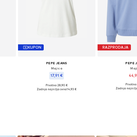
KUPON
RAZPRODAJA
PEPE JEANS
PEPE 
Majica
Maj
17,91 €
44,
Prvotno:
Prvotno: 28,90 €
Razpoložljive velik
Razpoložljive velikosti: XS, S, M, L
Zadnja najnižj
Zadnja najnižja cena
14,93 €
Dodaj v 
Dodaj v košarico