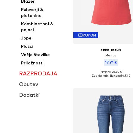
Blazer
Puloverji &
pletenine
Kombinezoni &
pajaci
KUPON
Jope
Plašči
PEPE JEANS
Večje številke
Majica
17,91 €
Priložnosti
Prvotno: 28,90 €
RAZPRODAJA
Razpoložljive velikosti: XS, S, M
Zadnja najnižja cena
14,93 €
Dodaj v košarico
Obutev
Dodatki