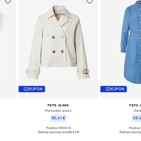
KUPON
KUPON
PEPE JEANS
PEPE 
Prehoden plašč
Obl
85,41 €
58,
Prvotno: 109,00 €
Prvotno:
L, XL
Razpoložljive velikosti: XS, S, M, L, XL
Razpoložljive veliko
Zadnja najnižja cena
66,43 €
Zadnja najnižj
Dodaj v košarico
Dodaj v 