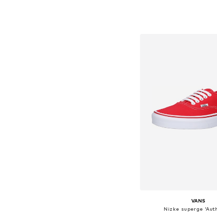
Na voljo v različnih ve
Dodaj v košar
VANS
Nizke superge 'Auth