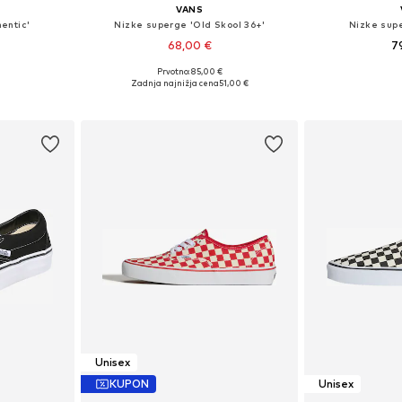
VANS
entic'
Nizke superge 'Old Skool 36+'
Nizke supe
68,00 €
7
Prvotno: 85,00 €
likostih
Na voljo v različnih velikostih
Na voljo v r
Zadnja najnižja cena
51,00 €
ico
Dodaj v košarico
Dodaj 
Unisex
KUPON
Unisex