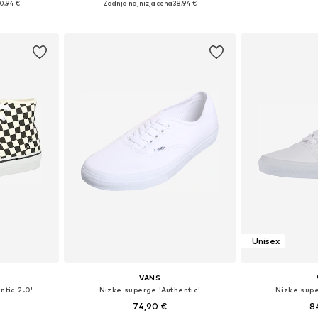
0,94 €
Zadnja najnižja cena
38,94 €
Dodaj 
ico
Dodaj v košarico
Unisex
VANS
ntic 2.0'
Nizke superge 'Authentic'
Nizke supe
74,90 €
8