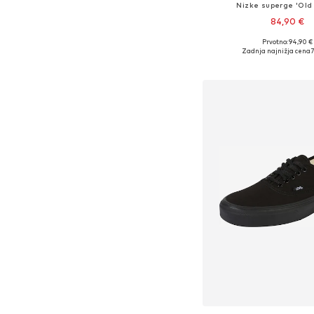
Nizke superge 'Old 
84,90 €
Prvotno: 94,90 €
Na voljo v različnih ve
Zadnja najnižja cena
7
Dodaj v košar