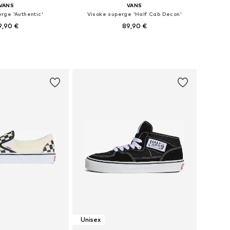
VANS
VANS
rge 'Authentic'
Visoke superge 'Half Cab Decon'
9,90 €
89,90 €
+
1
azličnih velikostih
Na voljo v različnih velikostih
v košarico
Dodaj v košarico
Unisex