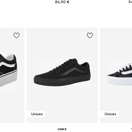
84,90 €
9
+
6
likostih
Na voljo v različnih velikostih
Na voljo v r
ico
Dodaj v košarico
Dodaj 
Unisex
Unisex
VANS