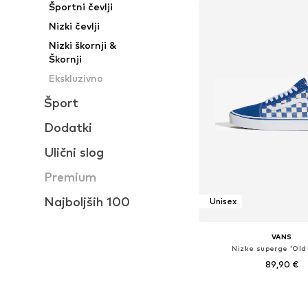
Športni čevlji
Nizki čevlji
Nizki škornji &
Škornji
Ekskluzivno
Šport
Dodatki
Ulični slog
Premium
Najboljših 100
Unisex
VANS
Nizke superge 'Old 
89,90 €
+
6
Na voljo v različnih ve
Dodaj v košar