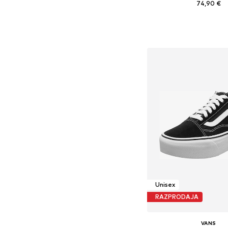
74,90 €
+
2
Na voljo v različnih ve
Dodaj v košar
Unisex
RAZPRODAJA
VANS