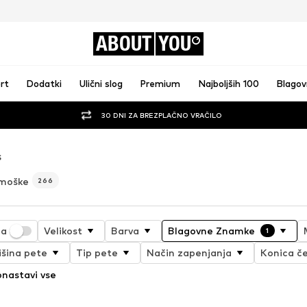
ABOUT
YOU
rt
Dodatki
Ulični slog
Premium
Najboljših 100
Blago
30 DNI ZA BREZPLAČNO VRAČILO
S
 moške
266
ja
Velikost
Barva
Blagovne Znamke
1
išina pete
Tip pete
Način zapenjanja
Konica če
nastavi vse