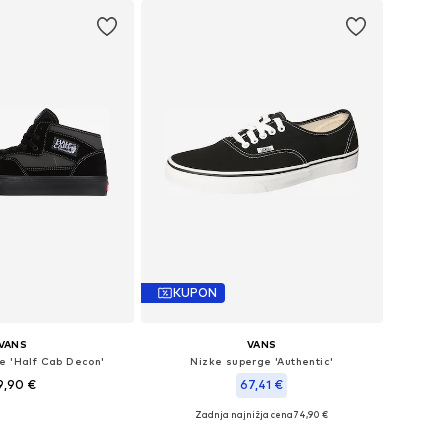
KUPON
VANS
VANS
e 'Half Cab Decon'
Nizke superge 'Authentic'
9,90 €
67,41 €
Zadnja najnižja cena
+
2
74,90 €
azličnih velikostih
Na voljo v različnih velikostih
v košarico