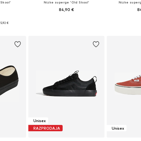
Skool'
Nizke superge 'Old Skool'
Nizke superg
84,90 €
8
+
6
likostih
Na voljo v različnih velikostih
Na voljo v r
5,92 €
ico
Dodaj v košarico
Dodaj 
Unisex
RAZPRODAJA
Unisex