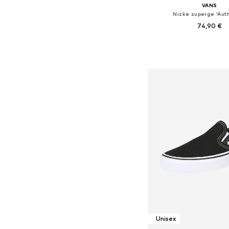
VANS
Nizke superge 'Auth
74,90 €
+
2
Na voljo v različnih ve
Dodaj v košar
Unisex