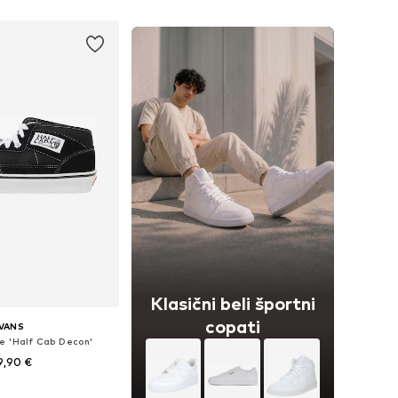
Dodaj v košarico
Klasični beli športni
copati
VANS
e 'Half Cab Decon'
9,90 €
azličnih velikostih