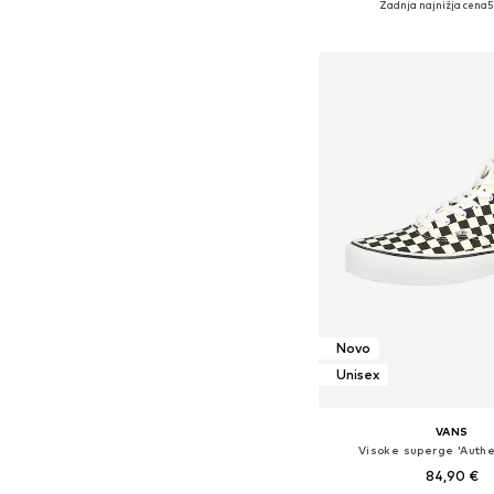
Zadnja najnižja cena
5
Dodaj v košar
Novo
Unisex
VANS
Visoke superge 'Authe
84,90 €