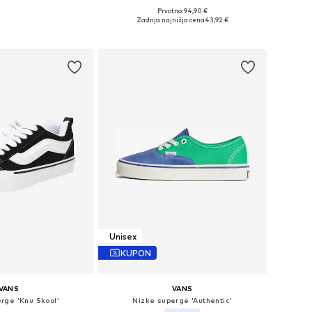
+
6
+
1
Prvotno: 94,90 €
azličnih velikostih
Na voljo v različnih velikostih
Zadnja najnižja cena
43,92 €
v košarico
Dodaj v košarico
Unisex
KUPON
VANS
VANS
rge 'Knu Skool'
Nizke superge 'Authentic'