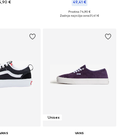
4,90 €
49,41 €
+
1
Prvotno: 74,90 €
azličnih velikostih
Na voljo v različnih velikostih
Zadnja najnižja cena
31,41 €
v košarico
Dodaj v košarico
Unisex
VANS
VANS