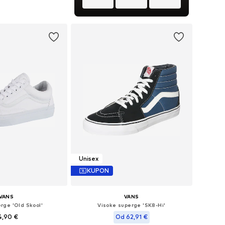
v košarico
Unisex
KUPON
VANS
VANS
rge 'Old Skool'
Visoke superge 'SK8-Hi'
4,90 €
Od 62,91 €