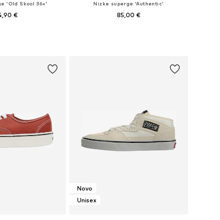
e 'Old Skool 36+'
Nizke superge 'Authentic'
4,90 €
85,00 €
azličnih velikostih
Na voljo v različnih velikostih
v košarico
Dodaj v košarico
Novo
Unisex