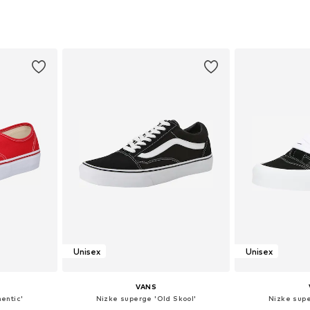
+
2
likostih
Na voljo v različnih velikostih
Na voljo v r
ico
Dodaj v košarico
Dodaj 
Unisex
Unisex
VANS
entic'
Nizke superge 'Old Skool'
Nizke supe