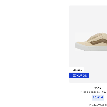
Unisex
KUPON
VANS
Nizke superge 'Knu 
76,41 €
+
7
Prvotno: 94,90 €
Na voljo v različnih ve