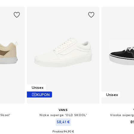
Dodaj v košarico
Unisex
KUPON
Unisex
VANS
Skool'
Nizke superge 'OLD SKOOL'
Visoke superg
58,41 €
8
+
14
Prvotno: 94,90 €
Na voljo v r
likostih
Na voljo v različnih velikostih