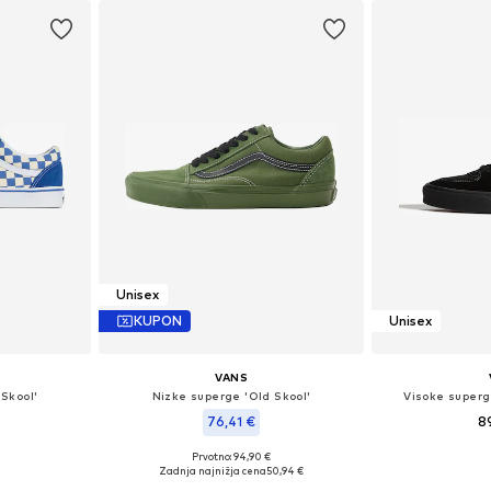
Unisex
KUPON
Unisex
VANS
Skool'
Nizke superge 'Old Skool'
Visoke superg
76,41 €
8
+
14
Prvotno: 94,90 €
likostih
Na voljo v r
Na voljo v različnih velikostih
Zadnja najnižja cena
50,94 €
ico
Dodaj 