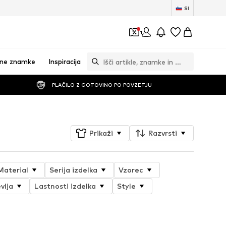
SI
1
vne znamke
Inspiracija
PLAČILO Z GOTOVINO PO POVZETJU
Prikaži
Razvrsti
Material
Serija izdelka
Vzorec
vlja
Lastnosti izdelka
Style