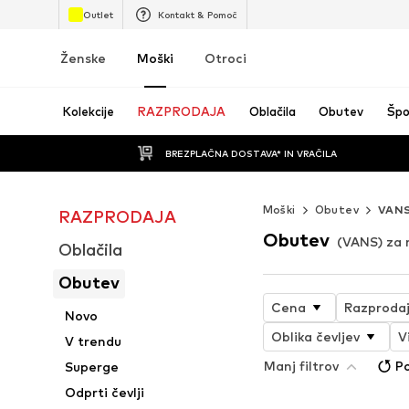
Outlet
Kontakt & Pomoč
Ženske
Moški
Otroci
Kolekcije
RAZPRODAJA
Oblačila
Obutev
Špo
BREZPLAČNA DOSTAVA* IN VRAČILA
Moški
Obutev
VAN
RAZPRODAJA
Obutev
(VANS) za
Oblačila
Obutev
Cena
Razproda
Novo
Oblika čevljev
V
V trendu
Manj filtrov
Po
Superge
Odprti čevlji