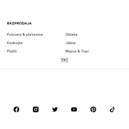
RAZPRODAJA
Puloverji & pletenine
Obleke
Kavbojke
Jakne
Plašči
Majice & Topi
Več
Hlače
Perilo
Krila
Bluze & Tunike
Jope
Blazer
Kopalke & Kopalna moda
Kombinezoni & pajaci
Večje številke
Moda za nosečnice
Obutev
Šport
Dodatki
Premium
OBLAČILA