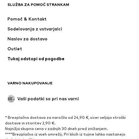
SLUŽBA ZA POMOČ STRANKAM
Novo
V trendu
Obleke
Kavbojke
Pomoč & Kontakt
Majice & Topi
Hlače
Sodelovanja z ustvarjalci
Jakne
Puloverji & pletenine
Naslov za dostavo
Perilo
Bluze & Tunike
Outlet
Plašči
Krila
Tukaj odstopi od pogodbe
Kopalke & Kopalna moda
Jope
Blazer
Kombinezoni & pajaci
Večje številke
Moda za nosečnice
VARNO NAKUPOVANJE
Priložnosti
Ekskluzivno
'Upcycling'
Vaši podatki so pri nas varni
OBUTEV
* Brezplačna dostava za naročila od 24,90 €, sicer veljajo stroški
Novo
Trendovsko
dostave in storitev 2,90 €.
Najnižja skupna cena v zadnjih 30 dneh pred znižanjem.
Superge
Gležnjarji
****Brezplačno iz vseh omrežij. Pri klicih iz tujine lahko nastanejo