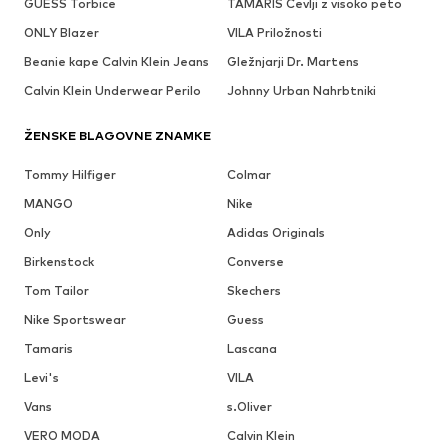
GUESS Torbice
TAMARIS Čevlji z visoko peto
ONLY Blazer
VILA Priložnosti
Beanie kape Calvin Klein Jeans
Gležnjarji Dr. Martens
Calvin Klein Underwear Perilo
Johnny Urban Nahrbtniki
ŽENSKE BLAGOVNE ZNAMKE
Tommy Hilfiger
Colmar
MANGO
Nike
Only
Adidas Originals
Birkenstock
Converse
Tom Tailor
Skechers
Nike Sportswear
Guess
Tamaris
Lascana
Levi's
VILA
Vans
s.Oliver
VERO MODA
Calvin Klein