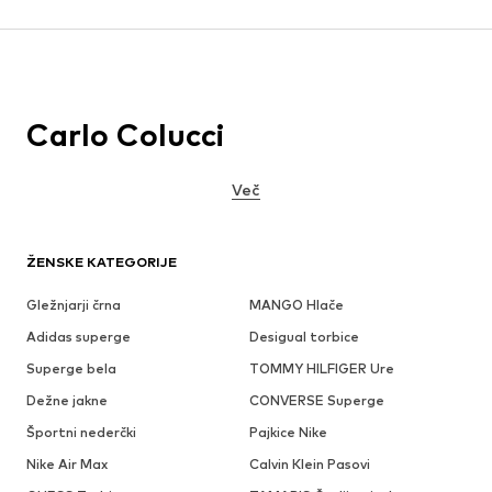
Carlo Colucci
Več
ŽENSKE KATEGORIJE
Gležnjarji črna
MANGO Hlače
Adidas superge
Desigual torbice
Superge bela
TOMMY HILFIGER Ure
Dežne jakne
CONVERSE Superge
Športni nederčki
Pajkice Nike
Nike Air Max
Calvin Klein Pasovi