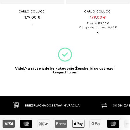
CARLO COLUCCI
CARLO COLUCCI
179,00 €
179,00 €
Prvotno: 199,00 €
Zadnja najnižja cena
57,90 €
Videl/-a si vse izdelke kategorije Ženske, ki so ustrezali
tvojim filtrom
BREZPLAČNA DOSTAVA* IN VRAČILA
30 DNI ZA