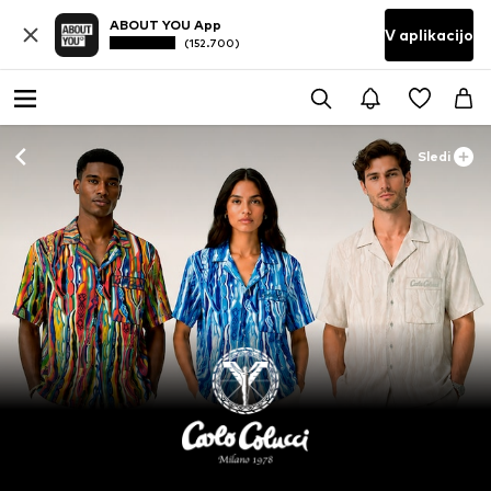
ABOUT YOU App
V aplikacijo
(152.700)
Sledi