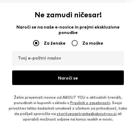
Ne zamudi ničesar!
Naroči se na naše e-novice in prejmi ekskluzivne
ponudbe
Za ženske
Za moške
Tvoj e-poštni naslov
Naroči se
Želim prejemati novice od ABOUT YOU o aktualnih trendih,
ponudbah in kuponih v skladu s
Pravilnik o zasebnosti
. Svojo
privolitev lahko kadarkoli umakneš z učinkom za prihodnost, tako
da pošlješ sporočilo na
storitvezastranke@aboutyou.si
ali
uporabiš možnost odjave na koncu vsakih e-novic.