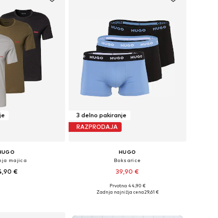
je
3 delno pakiranje
RAZPRODAJA
HUGO
HUGO
nja majica
Boksarice
4,90 €
39,90 €
Prvotno: 44,90 €
ikosti: S, M, L, XL, XXL
Razpoložljive velikosti: S, M, L, XL, XXL
Zadnja najnižja cena
29,61 €
v košarico
Dodaj v košarico