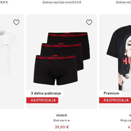
M, L, XL, XXL
Razpoložljive velikosti: S, M, L, XL, XXL
Razpoložljive vel
29,61 €
Zadnja najnižja cena
25,42 €
Zadnja naj
ico
Dodaj v košarico
Dodaj 
3 delno pakiranje
Premium
RAZPRODAJA
RAZPRODAJA
HUGO
Boksarice
Majic
39,90 €
4