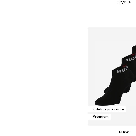
39,95 €
+
8
Razpoložljive velikosti: XS, S
Dodaj v košar
3 delno pakiranje
Premium
HUGO