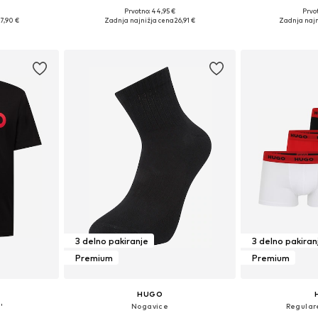
+
1
Prvotno: 44,95 €
Prvot
M, L, XL, XXL
Razpoložljive velikosti: S, M, L, XL, XXL
Razpoložljive vel
7,90 €
Zadnja najnižja cena
26,91 €
Zadnja najn
ico
Dodaj v košarico
Dodaj 
3 delno pakiranje
3 delno pakiran
Premium
Premium
HUGO
'
Nogavice
Regular