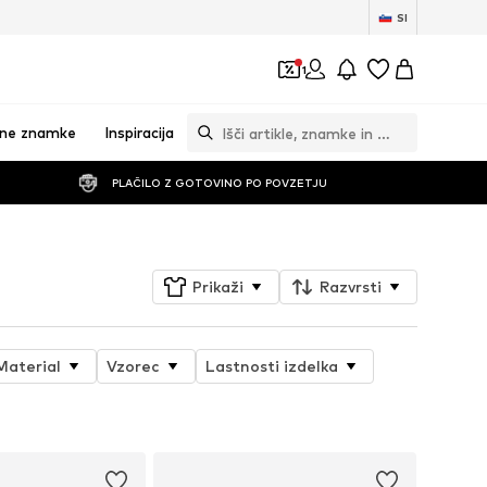
SI
1
vne znamke
Inspiracija
PLAČILO Z GOTOVINO PO POVZETJU
Prikaži
Razvrsti
Material
Vzorec
Lastnosti izdelka