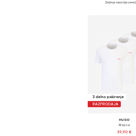
Razpoložljive velikosti: S, 
Zadnja najnižja cena
Dodaj v košar
3 delno pakiranje
RAZPRODAJA
HUGO
Majica
39,90 €