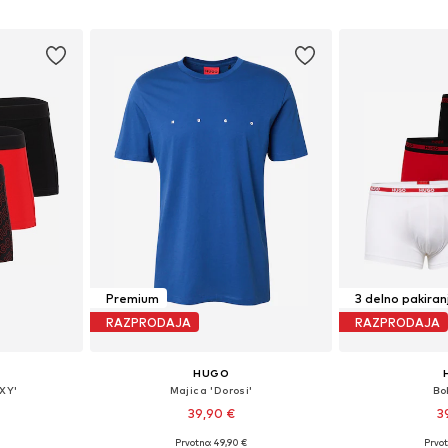
ico
Dodaj v košarico
Dodaj 
Premium
3 delno pakiran
RAZPRODAJA
RAZPRODAJA
HUGO
XY'
Majica 'Dorosi'
Bo
39,90 €
3
Prvotno: 49,90 €
Prvot