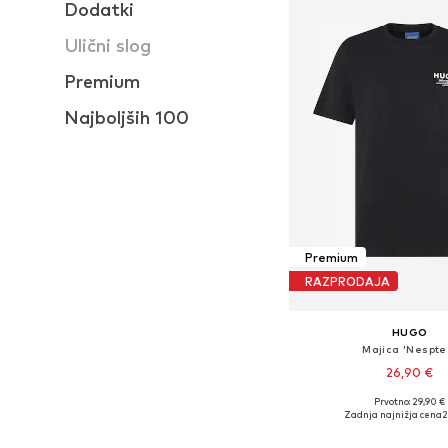
Dodatki
Ulični slog
Premium
Najboljših 100
Premium
RAZPRODAJA
HUGO
Majica 'Nespte
26,90 €
+
1
Prvotno: 29,90 €
Razpoložljive velikosti: S, 
Zadnja najnižja cena
2
Dodaj v košar