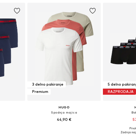
3 delno pakiranje
5 delno pakiran
Premium
RAZPRODAJA
HUGO
Spodnja majica
Bo
44,90 €
5
Prvot
M, L, XL, XXL
Razpoložljive velikosti: S, M, L
Razpoložljive vel
Zadnja naj