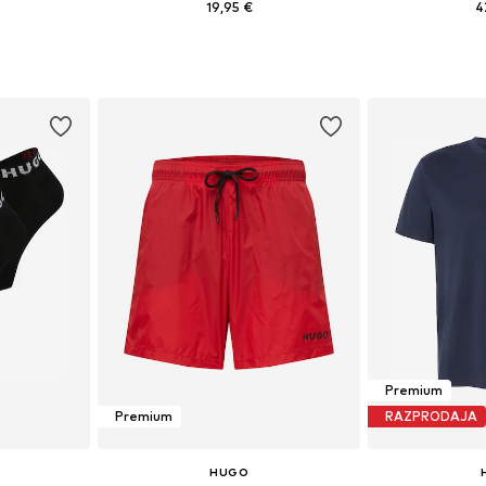
19,95 €
4
, M, L, XL, XXL
Razpoložljive velikosti: 39-42, 43-46
Razpoložljive vel
ico
Dodaj v košarico
Dodaj 
Premium
Premium
RAZPRODAJA
HUGO