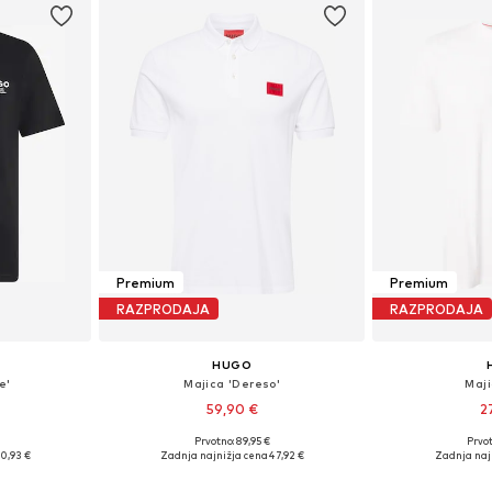
Premium
Premium
RAZPRODAJA
RAZPRODAJA
HUGO
e'
Majica 'Dereso'
Maji
59,90 €
2
Prvotno: 89,95 €
Prvot
M, L, XL, XXL
Razpoložljive velikosti: S, M, L, XL, XXL
Razpoložljive vel
0,93 €
Zadnja najnižja cena
47,92 €
Zadnja naj
ico
Dodaj v košarico
Dodaj 