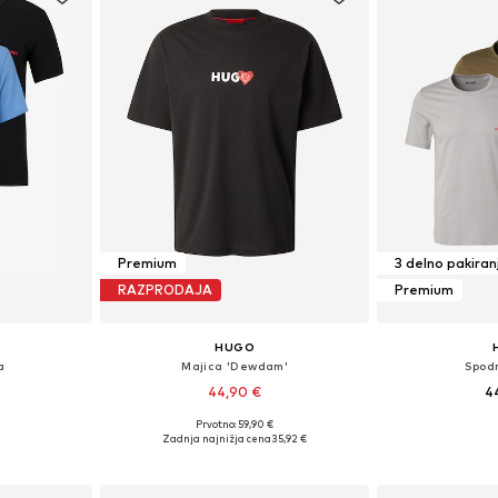
Premium
3 delno pakiran
RAZPRODAJA
Premium
HUGO
a
Majica 'Dewdam'
Spod
44,90 €
4
Prvotno: 59,90 €
S, M, L, XL
Razpoložljive velikosti: M, L, XL
Razpoložljive vel
Zadnja najnižja cena
35,92 €
ico
Dodaj v košarico
Dodaj 