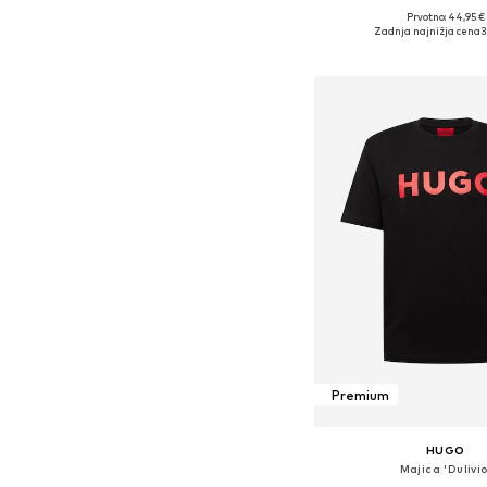
Prvotno: 44,95 €
Razpoložljive velikosti: S, 
Zadnja najnižja cena
3
Dodaj v košar
Premium
HUGO
Majica 'Dulivio