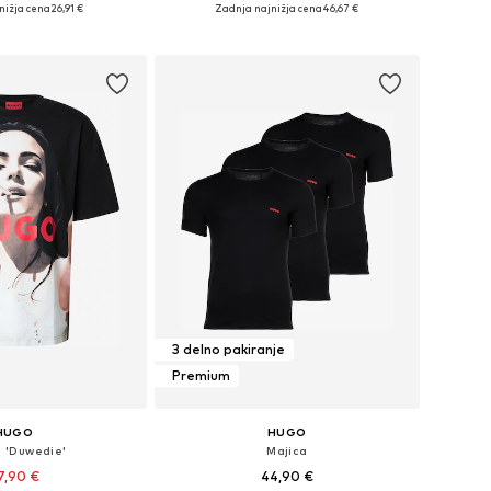
ikosti: S, M, L, XL, XXL
Razpoložljive velikosti: S, M, L, XL, XXL
nižja cena
26,91 €
Zadnja najnižja cena
46,67 €
v košarico
Dodaj v košarico
3 delno pakiranje
Premium
HUGO
HUGO
a 'Duwedie'
Majica
7,90 €
44,90 €