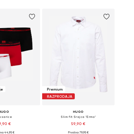
v košarico
Dodaj v košarico
je
Premium
RAZPRODAJA
HUGO
HUGO
ksarice
Slim fit Srajca 'Ermo'
9,90 €
59,90 €
+
1
no: 44,95 €
Prvotno: 79,95 €