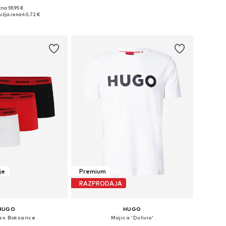
no: 59,95 €
ikosti: S, M, L, XL, XXL
Razpoložljive velikosti: M, L, XL, XXL
ižja cena
40,72 €
v košarico
Dodaj v košarico
je
Premium
RAZPRODAJA
HUGO
HUGO
en Boksarice
Majica 'Dulivio'