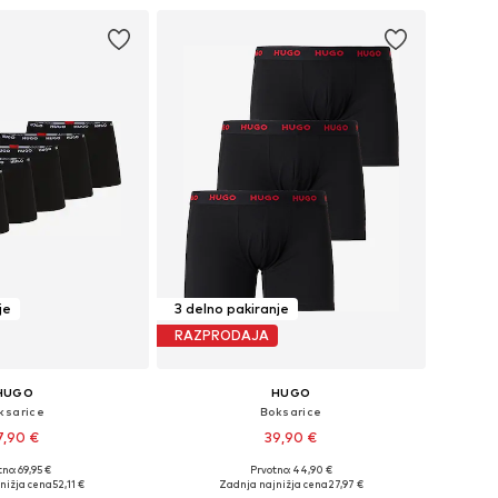
je
3 delno pakiranje
RAZPRODAJA
HUGO
HUGO
ksarice
Boksarice
7,90 €
39,90 €
no: 69,95 €
Prvotno: 44,90 €
ikosti: S, M, L, XL, XXL
Razpoložljive velikosti: S, M, L, XL, XXL
nižja cena
52,11 €
Zadnja najnižja cena
27,97 €