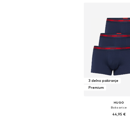
3 delno pakiranje
Premium
HUGO
Boksarice
44,95 €
+
1
Razpoložljive velikosti: S, 