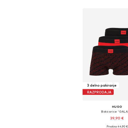
Dodaj v košar
3 delno pakiranje
RAZPRODAJA
HUGO
Boksarice 'GALA
39,90 €
Prvotno: 44,90 €