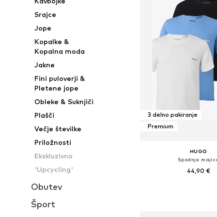
Kavbojke
Srajce
Jope
Kopalke &
Kopalna moda
Jakne
Fini puloverji &
Pletene jope
Obleke & Suknjiči
Plašči
3 delno pakiranje
Premium
Večje številke
Priložnosti
HUGO
Ekskluzivno
Spodnja majic
'Upcycling'
44,90 €
Obutev
Razpoložljive velikosti: 
Dodaj v košar
Šport