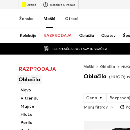
Outlet
Kontakt & Pomoč
Ženske
Moški
Otroci
Kolekcije
RAZPRODAJA
Oblačila
Obutev
Špo
BREZPLAČNA DOSTAVA* IN VRAČILA
Moški
Oblačila
HU
RAZPRODAJA
Oblačila
(HUGO) z
Oblačila
Novo
Cena
Razproda
V trendu
Majice
Manj filtrov
Po
Hlače
Perilo