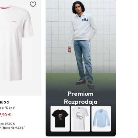
Premium
Razprodaja
HUGO
ca 'Dero'
7,90 €
+
5
no: 39,90 €
ikosti: S, M, L, XL, XXL
nižja cena
19,53 €
v košarico