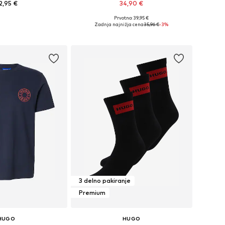
2,95 €
34,90 €
+
8
Prvotno: 39,95 €
ikosti: S, M, L, XL, XXL
Razpoložljive velikosti: XS, M, L, XL, XXL
Zadnja najnižja cena
35,96 €
-3%
v košarico
Dodaj v košarico
3 delno pakiranje
Premium
HUGO
HUGO