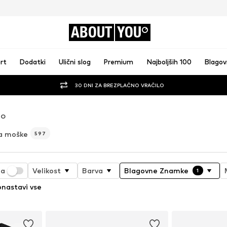
ABOUT
YOU
rt
Dodatki
Ulični slog
Premium
Najboljših 100
Blago
30 DNI ZA BREZPLAČNO VRAČILO
GO
a moške
597
ja
Velikost
Barva
Blagovne Znamke
1
nastavi vse