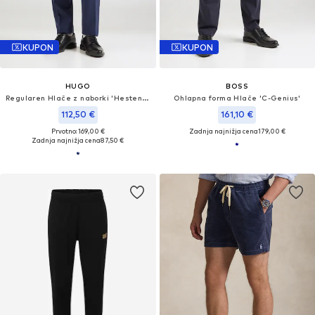
KUPON
KUPON
HUGO
BOSS
Regularen Hlače z naborki 'Hesten232X'
Ohlapna forma Hlače 'C-Genius'
112,50 €
161,10 €
Prvotno: 169,00 €
Zadnja najnižja cena
179,00 €
Zadnja najnižja cena
87,50 €