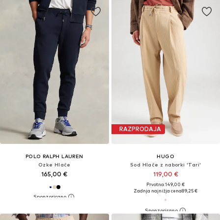
RAZPRODAJA
POLO RALPH LAUREN
HUGO
Ozke Hlače
Sod Hlače z naborki 'Tari'
165,00 €
119,00 €
Prvotno: 149,00 €
Zadnja najnižja cena
89,25 €