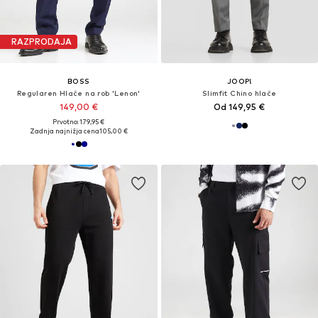
RAZPRODAJA
BOSS
JOOP!
Regularen Hlače na rob 'Lenon'
Slimfit Chino hlače
149,00 €
Od 149,95 €
Prvotno: 179,95 €
Zadnja najnižja cena
105,00 €