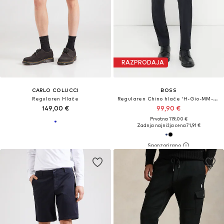
RAZPRODAJA
CARLO COLUCCI
BOSS
Regularen Hlače
Regularen Chino hlače 'H-Gio-MM-C-NF'
149,00 €
99,90 €
Prvotno: 119,00 €
Zadnja najnižja cena
71,91 €