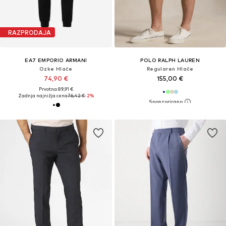
RAZPRODAJA
EA7 EMPORIO ARMANI
POLO RALPH LAUREN
Ozke Hlače
Regularen Hlače
74,90 €
155,00 €
Prvotno: 89,91 €
Zadnja najnižja cena
76,42 €
-2%