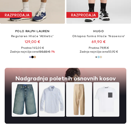
RAZPRODAJA
RAZPRODAJA
POLO RALPH LAUREN
HUGO
Regularen Hlače 'Athletic'
Ohlapna forma Hlače 'Nasensio'
129,00 €
69,90 €
Prvotno: 145,00 €
Prvotno: 79,95 €
Zadnja najnižja cena
130,50 €
-1%
Zadnja najnižja cena
50,92 €
Nadgradnja poletnih osnovnih kosov