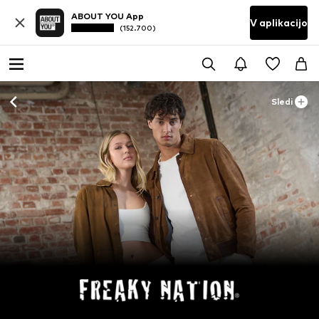
ABOUT YOU App
V aplikacijo
(152.700)
Sledi