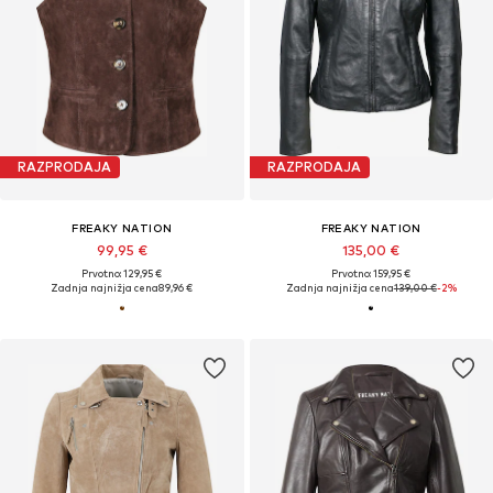
RAZPRODAJA
RAZPRODAJA
FREAKY NATION
FREAKY NATION
99,95 €
135,00 €
Prvotno: 129,95 €
Prvotno: 159,95 €
Zadnja najnižja cena
89,96 €
Zadnja najnižja cena
139,00 €
-2%