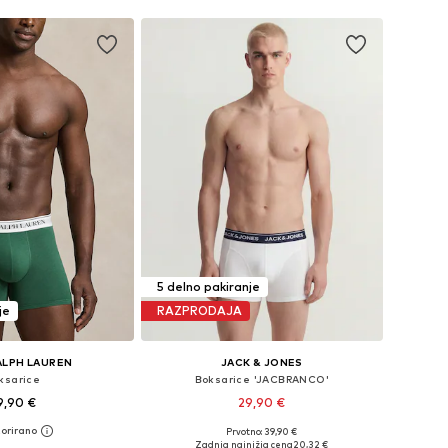
5 delno pakiranje
je
RAZPRODAJA
ALPH LAUREN
JACK & JONES
ksarice
Boksarice 'JACBRANCO'
9,90 €
29,90 €
+
3
Prvotno: 39,90 €
ikosti: S, M, L, XL, XXL
Razpoložljive velikosti: XS, S, M, L, XL, XXL
Zadnja najnižja cena
20,32 €