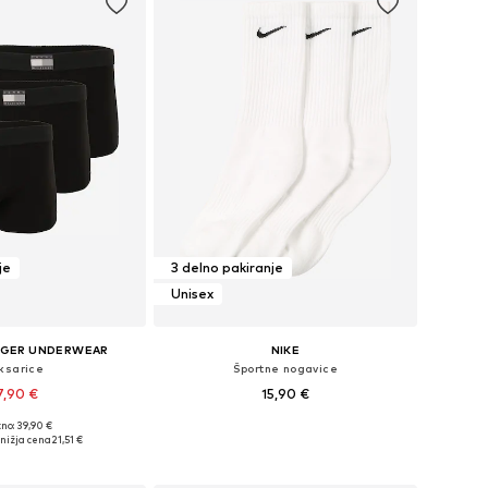
je
3 delno pakiranje
Unisex
IGER UNDERWEAR
NIKE
ksarice
Športne nogavice
7,90 €
15,90 €
no: 39,90 €
elikosti: S, M, L, XL
Razpoložljive velikosti: 34-38, 38-42, 42-46, 46-50
nižja cena
21,51 €
v košarico
Dodaj v košarico