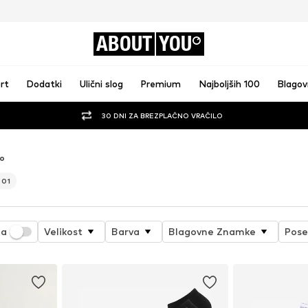
ABOUT
YOU
rt
Dodatki
Ulični slog
Premium
Najboljših 100
Blago
30 DNI ZA BREZPLAČNO VRAČILO
lo
801
ja
Velikost
Barva
Blagovne Znamke
Pose