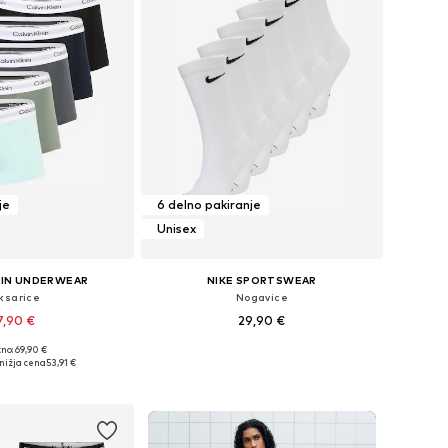
je
6 delno pakiranje
Unisex
EIN UNDERWEAR
NIKE SPORTSWEAR
ksarice
Nogavice
7,90 €
29,90 €
+
3
+
4
no: 69,90 €
 velikosti: M, L, XL
Razpoložljive velikosti: 34-38, 38-42, 42-46, 46-50
nižja cena
53,91 €
v košarico
Dodaj v košarico