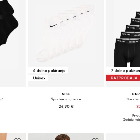
6 delno pakiranje
7 delno pakiran
Unisex
RAZPRODAJA
S
NIKE
ONL
o'
Športne nogavice
Boksari
24,90 €
3
Prvot
i: 41-46
Razpoložljive velikosti: 38-42, 42-46
Razpoložljive velik
Zadnja najn
ico
Dodaj v košarico
Dodaj 