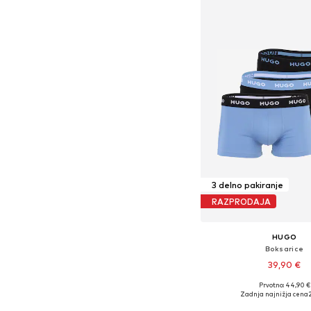
3 delno pakiranje
RAZPRODAJA
HUGO
Boksarice
39,90 €
Prvotno: 44,90 €
Razpoložljive velikosti: S, 
Zadnja najnižja cena
Dodaj v košar