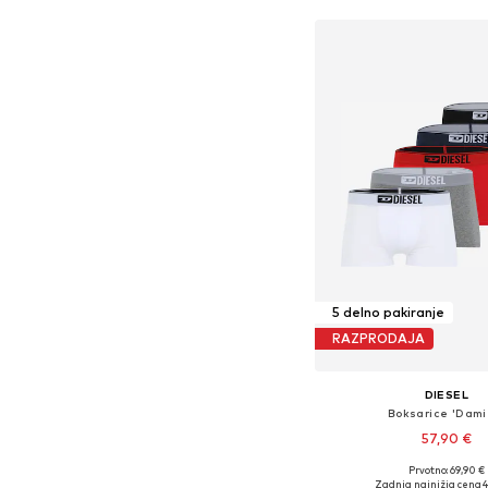
5 delno pakiranje
RAZPRODAJA
DIESEL
Boksarice 'Dami
57,90 €
Prvotno: 69,90 €
Razpoložljive velikosti: S, 
Zadnja najnižja cena
4