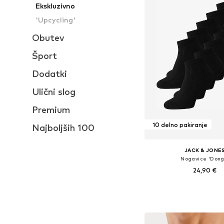
Ekskluzivno
'Upcycling'
Obutev
Šport
Dodatki
Ulični slog
Premium
10 delno pakiranje
Najboljših 100
JACK & JONE
Nogavice 'Dong
24,90 €
Razpoložljive velikost
Dodaj v košar