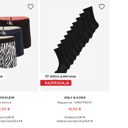
je
10 delno pakiranje
RAZPRODAJA
IN KLEIN
ONLY & SONS
ksarice
Nogavice 'ONSFINCH'
2,90 €
16,90 €
+
4
no: 42,90 €
Prvotno: 22,90 €
elikosti: S, M, L, XL
Razpoložljive velikosti: 39-42, 43-46
nižja cena
25,42 €
Zadnja najnižja cena
15,21 €
v košarico
Dodaj v košarico