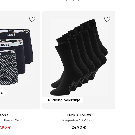
v košarico
Dodaj v košarico
je
10 delno pakiranje
BOSS
JACK & JONES
e 'Power Des'
Nogavice 'JACJens'
7,90 €
24,90 €