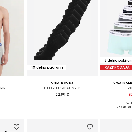
5 delno pakiran
10 delno pakiranje
RAZPRODAJA
S
ONLY & SONS
CALVIN KL
LID'
Nogavice 'ONSFINCH'
Bo
22,99 €
5
Prvot
, M, L, XL, XXL
Razpoložljive velikosti: 39-42, 43-46
Razpoložljive
Zadnja naj
ico
Dodaj v košarico
Dodaj 