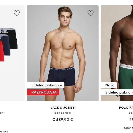
5 delno pakiranje
Novo
RAZPRODAJA
3 delno pakiran
JACK & JONES
POLO R
en'
Boksarice
Bo
Od 39,90 €
4
M, L, XL, XXL
Razpoložljive velikosti: XS, S, M, L, XL, XXL
Razpoložljive vel
9,22 €