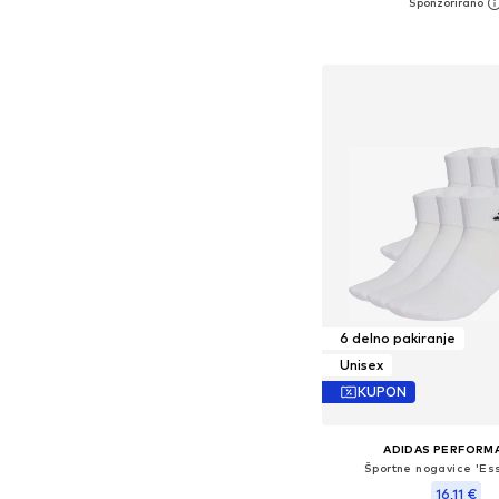
+
2
Razpoložljive velikosti: 35-3
Dodaj v košar
6 delno pakiranje
Unisex
KUPON
ADIDAS PERFORM
Športne nogavice 'Ess
16,11 €