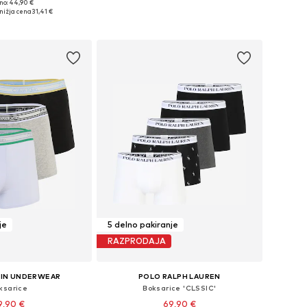
no: 44,90 €
ikosti: S, M, L, XL, XXL
Razpoložljive velikosti: 41-46 Vel. 41-46
nižja cena
31,41 €
v košarico
Dodaj v košarico
je
5 delno pakiranje
RAZPRODAJA
EIN UNDERWEAR
POLO RALPH LAUREN
ksarice
Boksarice 'CLSSIC'
9,90 €
69,90 €