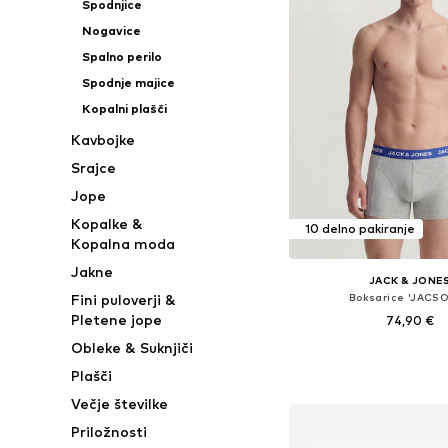
Spodnjice
Nogavice
Spalno perilo
Spodnje majice
Kopalni plašči
Kavbojke
Srajce
Jope
Kopalke &
10 delno pakiranje
Kopalna moda
Jakne
JACK & JONE
Boksarice 'JACSO
Fini puloverji &
Pletene jope
74,90 €
Obleke & Suknjiči
+
1
Razpoložljive velikosti: XS, S
Plašči
Dodaj v košar
Večje številke
Priložnosti