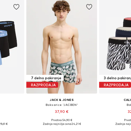
7 delno pakiranje
3 delno pakiran
RAZPRODAJA
RAZPRODAJA
JACK & JONES
CALV
Boksarice 'JACBEN'
Bo
37,90 €
3
Prvotno: 54,90 €
Prvot
M, L, XL, XXL
Razpoložljive velikosti: S, M, L, XL
Razpoložljive v
29,61 €
Zadnja najnižja cena
24,21 €
Zadnja naj
ico
Dodaj v košarico
Dodaj 