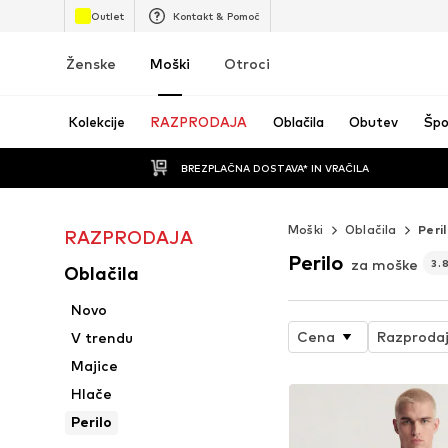
Outlet
Kontakt & Pomoč
Ženske
Moški
Otroci
Kolekcije
RAZPRODAJA
Oblačila
Obutev
Špo
BREZPLAČNA DOSTAVA* IN VRAČILA
Moški
Oblačila
Peri
RAZPRODAJA
Perilo
za moške
3.
Oblačila
Novo
Cena
Razproda
V trendu
Majice
Hlače
Perilo