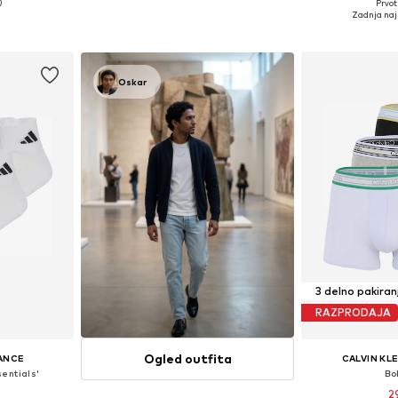
Prvot
8, 39-42, 43-46
Razpoložljive velikosti: 39-42, 43-46
Razpoložljive vel
Zadnja naj
ico
Dodaj v košarico
Dodaj 
Oskar
3 delno pakiran
RAZPRODAJA
Ogled outfita
ANCE
CALVIN KL
entials'
Bo
2