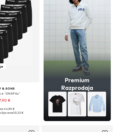
je
Premium
Razprodaja
Y & SONS
ce 'ONSFitz'
7,90 €
no: 44,90 €
osti: XS, S, M, L, XL, XXL
ižja cena
30,32 €
v košarico