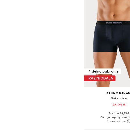
4 delno pakiranje
RAZPRODAJA
BRUNO BANAN
Boksarice
26,99 €
Prvotno: 34,99 €
Zadnja najnižja cena
1
Dodaj v košar