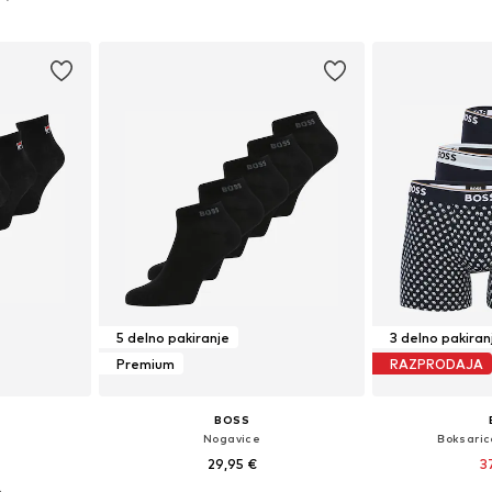
ico
Dodaj v košarico
Dodaj 
5 delno pakiranje
3 delno pakiran
Premium
RAZPRODAJA
BOSS
Nogavice
Boksaric
29,95 €
3