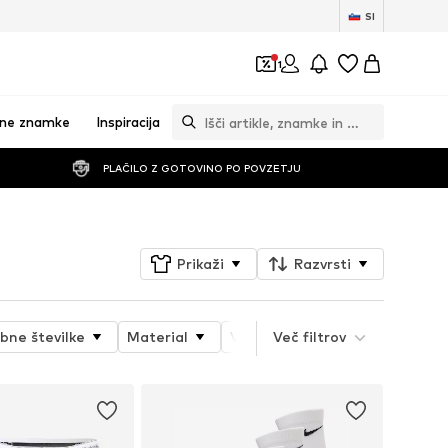
SI
1
vne znamke
Inspiracija
PLAČILO Z GOTOVINO PO POVZETJU
Prikaži
Razvrsti
bne številke
Material
Vzorec
Več filtrov
Lastnosti izdelka