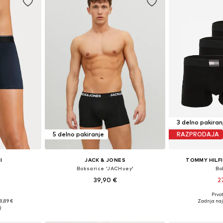
3 delno pakiran
5 delno pakiranje
RAZPRODAJA
I
JACK & JONES
TOMMY HILF
Boksarice 'JACHuey'
Bo
39,90 €
2
+
1
Prvot
Razpoložljive velikosti: S, M, L, XL, XXL, XXXL
Razpoložljive velikosti: S, M, L, XL, XXL
Razpoložljive v
8,89 €
Zadnja naj
ico
Dodaj v košarico
Dodaj 