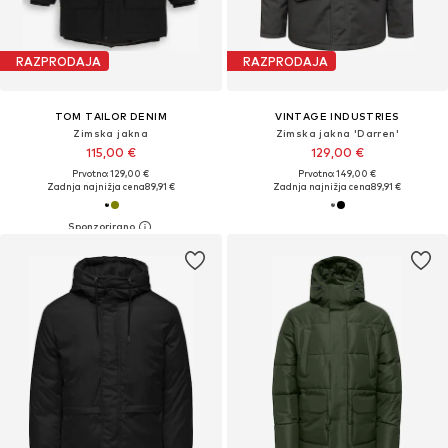
RAZPRODAJA
RAZPRODAJA
TOM TAILOR DENIM
VINTAGE INDUSTRIES
Zimska jakna
Zimska jakna 'Darren'
115,00 €
129,00 €
Prvotno: 129,00 €
Prvotno: 149,00 €
Zadnja najnižja cena
89,91 €
Zadnja najnižja cena
89,91 €