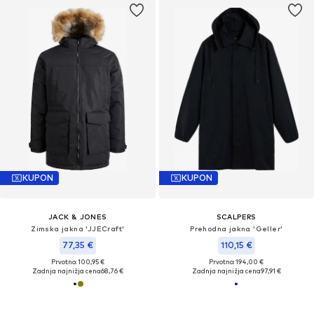
KUPON
KUPON
JACK & JONES
SCALPERS
Zimska jakna 'JJECraft'
Prehodna jakna 'Geller'
77,35 €
110,15 €
Prvotno: 100,95 €
Prvotno: 194,00 €
Zadnja najnižja cena
68,76 €
Zadnja najnižja cena
97,91 €