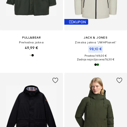
KUPON
PULL&BEAR
JACK & JONES
Prehodna jakna
Zimska jakna 'JWHPlanet'
49,99 €
98,10 €
Prvotno: 149,00 €
Zadnja najnižja cena
76,30 €