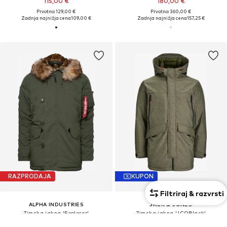
115,00 €
180,00 €
Prvotno: 129,00 €
Prvotno: 360,00 €
Zadnja najnižja cena
109,00 €
Zadnja najnižja cena
157,25 €
RAZPRODAJA
KUPON
Filtriraj & razvrsti
ALPHA INDUSTRIES
JACK & JONES
Zimska jakna 'Explorer'
Zimska jakna 'JCOBlack'
229,00 €
112,45 €