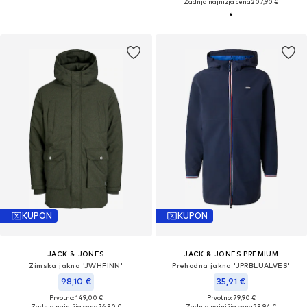
Zadnja najnižja cena
207,90 €
KUPON
KUPON
JACK & JONES
JACK & JONES PREMIUM
Zimska jakna 'JWHFINN'
Prehodna jakna 'JPRBLUALVES'
98,10 €
35,91 €
Prvotno: 149,00 €
Prvotno: 79,90 €
Zadnja najnižja cena
76,30 €
Zadnja najnižja cena
23,94 €