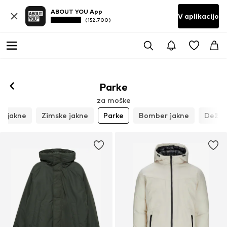
ABOUT YOU App
V aplikacijo
(152.700)
Parke
za moške
e jakne
Zimske jakne
Parke
Bomber jakne
Dežne