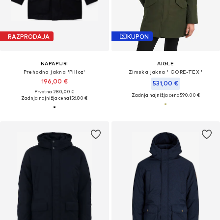
RAZPRODAJA
KUPON
NAPAPIJRI
AIGLE
Prehodna jakna 'Pilloz'
Zimska jakna ' GORE-TEX '
196,00 €
531,00 €
Prvotno: 280,00 €
Zadnja najnižja cena
590,00 €
Zadnja najnižja cena
156,80 €