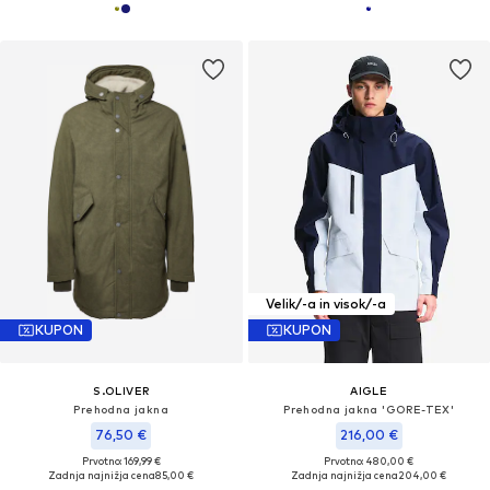
Velik/-a in visok/-a
KUPON
KUPON
S.OLIVER
AIGLE
Prehodna jakna
Prehodna jakna 'GORE-TEX'
76,50 €
216,00 €
Prvotno: 169,99 €
Prvotno: 480,00 €
Zadnja najnižja cena
85,00 €
Zadnja najnižja cena
204,00 €