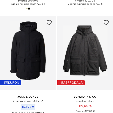
Prvotno: 295,00 €
Prvotno: 320,00 €
Zadnja najnižja cena
172,80 €
Zadnja najnižja cena
237,60 €
KUPON
RAZPRODAJA
JACK & JONES
SUPERDRY & CO
Zimska jakna 'JJFinn'
Zimska jakna
119,00 €
143,92 €
Prvotno: 199,00 €
Zadnja najnižja cena
159,91 €