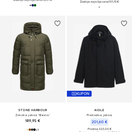
Zadnja najnižja cena
101,15 €
KUPON
STONE HARBOUR
AIGLE
Zimska jakna 'Beviis'
Prehodna jakna
189,95 €
201,60 €
Prvotno: 320,00 €
+
1