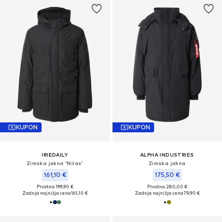
KUPON
KUPON
IRIEDAILY
ALPHA INDUSTRIES
Zimska jakna 'Nilas'
Zimska jakna
161,10 €
175,50 €
Prvotno: 199,90 €
Prvotno: 280,00 €
Zadnja najnižja cena
161,10 €
Zadnja najnižja cena
79,90 €