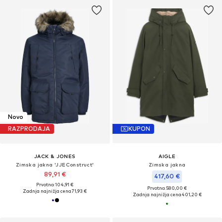
Novo
RAZPRODAJA
KUPON
JACK & JONES
AIGLE
Zimska jakna 'JJEConstruct'
Zimska jakna
89,91 €
417,60 €
Prvotno: 104,91 €
Prvotno: 580,00 €
Zadnja najnižja cena
71,93 €
Zadnja najnižja cena
401,20 €