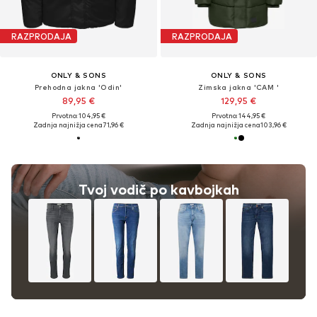
RAZPRODAJA
RAZPRODAJA
ONLY & SONS
ONLY & SONS
Prehodna jakna 'Odin'
Zimska jakna 'CAM '
89,95 €
129,95 €
Prvotno: 104,95 €
Prvotno: 144,95 €
Zadnja najnižja cena
71,96 €
Zadnja najnižja cena
103,96 €
Tvoj vodič po kavbojkah