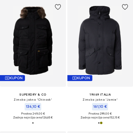
KUPON
KUPON
SUPERDRY & CO
19V69 ITALIA
Zimska jakna 'Chinook'
Zimska jakna 'Jamie'
134,10 €
161,10 €
Prvotno: 249,00 €
Prvotno: 299,00 €
Zadnja najnižja cena
126,65 €
Zadnja najnižja cena
152,15 €