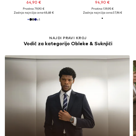
64,90 €
94,90 €
Prvotno: 79,90 €
Prvotno: 139,95 €
Zadnja najnižja cena
48,68 €
Zadnja najnižja cena
37,96 €
+
1
NAJDI PRAVI KROJ
Vodič za kategorijo Obleke & Suknjiči