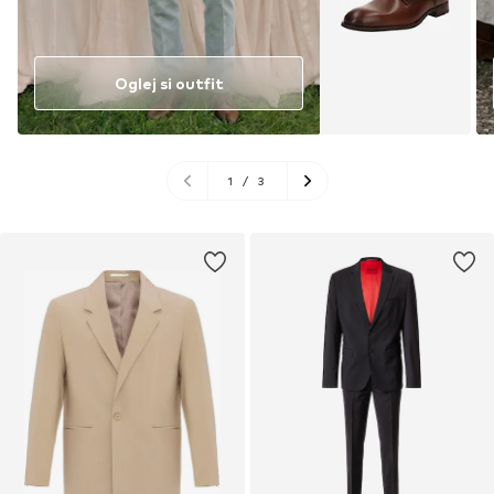
Oglej si outfit
1
/
3