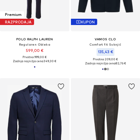
Premium
RAZPRODAJA
KUPON
POLO RALPH LAUREN
VAMOS CLO
Regularen Obleka
Comfort fit Suknjič
599,00 €
135,43 €
Prvotno: 999,00 €
Prvotno: 209,00 €
Zadnja najnižja cena
349,30 €
Zadnja najnižja cena
82,76 €