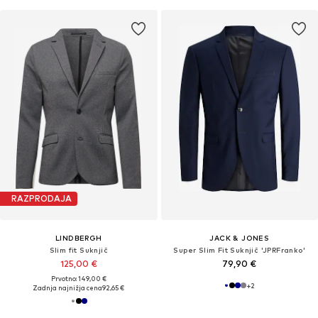
RAZPRODAJA
LINDBERGH
JACK & JONES
Slim fit Suknjič
Super Slim Fit Suknjič 'JPRFranko'
125,00 €
79,90 €
Prvotno: 149,00 €
+
2
Zadnja najnižja cena
92,65 €