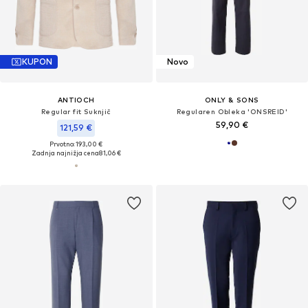
KUPON
Novo
ANTIOCH
ONLY & SONS
Regular fit Suknjič
Regularen Obleka 'ONSREID'
59,90 €
121,59 €
Prvotno: 193,00 €
Zadnja najnižja cena
81,06 €