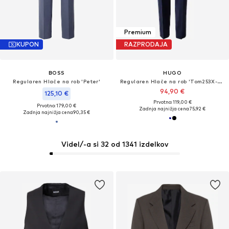
Premium
KUPON
RAZPRODAJA
BOSS
HUGO
Regularen Hlače na rob 'Peter'
Regularen Hlače na rob 'Tom253X-MH'
94,90 €
125,10 €
Prvotno: 119,00 €
Prvotno: 179,00 €
Zadnja najnižja cena
75,92 €
Zadnja najnižja cena
90,35 €
Videl/-a si 32 od 1341 izdelkov