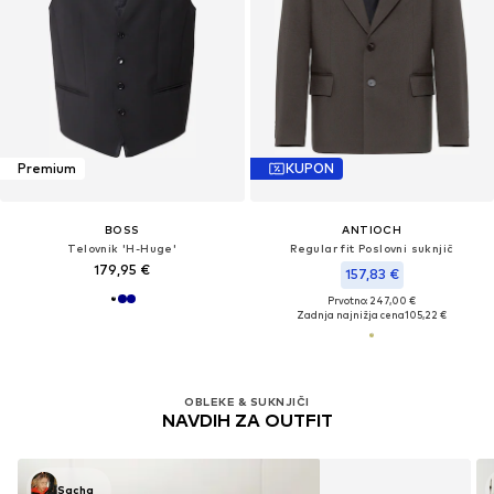
Premium
KUPON
BOSS
ANTIOCH
Telovnik 'H-Huge'
Regular fit Poslovni suknjič
179,95 €
157,83 €
Prvotno: 247,00 €
Zadnja najnižja cena
105,22 €
OBLEKE & SUKNJIČI
NAVDIH ZA OUTFIT
Sacha