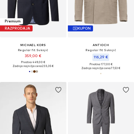
Premium
RAZPRODAJA
KUPON
MICHAEL KORS
ANTIOCH
Regular fit Suknjič
Regular fit Suknjič
359,00 €
116,29 €
Prvotno: 449,00 €
Prvotno: 177,00 €
Zadnja najnižja cena
233,35 €
Zadnja najnižja cena
77,53 €