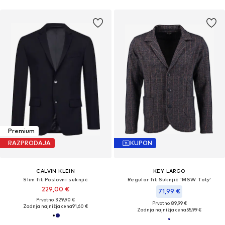
Premium
RAZPRODAJA
KUPON
CALVIN KLEIN
KEY LARGO
Slim fit Poslovni suknjič
Regular fit Suknjič 'MSW Toty'
229,00 €
71,99 €
Prvotno: 329,90 €
Prvotno: 89,99 €
Zadnja najnižja cena
91,60 €
Zadnja najnižja cena
55,99 €