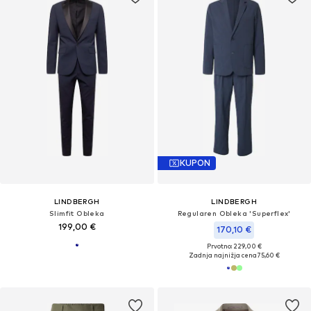
KUPON
LINDBERGH
LINDBERGH
Slimfit Obleka
Regularen Obleka 'Superflex'
199,00 €
170,10 €
Prvotno: 229,00 €
Zadnja najnižja cena
75,60 €