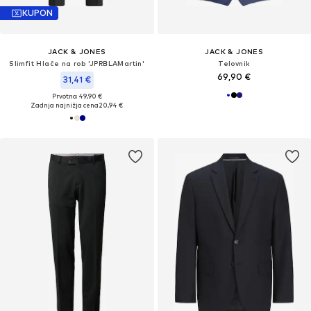
KUPON
JACK & JONES
JACK & JONES
Slimfit Hlače na rob 'JPRBLAMartin'
Telovnik
69,90 €
31,41 €
Prvotno: 49,90 €
Zadnja najnižja cena
20,94 €