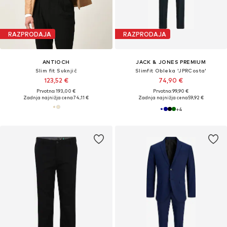
RAZPRODAJA
RAZPRODAJA
ANTIOCH
JACK & JONES PREMIUM
Slim fit Suknjič
Slimfit Obleka 'JPRCosta'
123,52 €
74,90 €
Prvotno: 193,00 €
Prvotno: 99,90 €
Zadnja najnižja cena
74,11 €
Zadnja najnižja cena
59,92 €
+
4