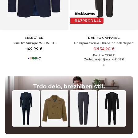
Ekskluzivno
RAZPRODAJA
SELECTED
DAN FOX APPAREL
Slim fit Suknjič 'SLHNEIL'
Ohlapna forma Hlače na rob 'Alper'
149,99 €
Od 54,90 €
Prvotno: 69,90 €
+
7
Zadnja najnižja cena
41,18 €
Trdo delo, brezhiben stil.