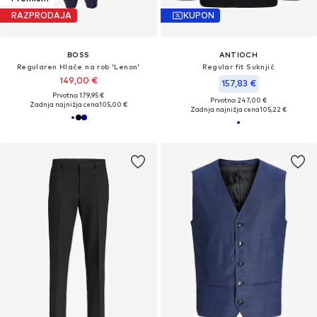
RAZPRODAJA
KUPON
BOSS
ANTIOCH
Regularen Hlače na rob 'Lenon'
Regular fit Suknjič
149,00 €
157,83 €
Prvotno: 179,95 €
Prvotno: 247,00 €
Zadnja najnižja cena
105,00 €
Zadnja najnižja cena
105,22 €