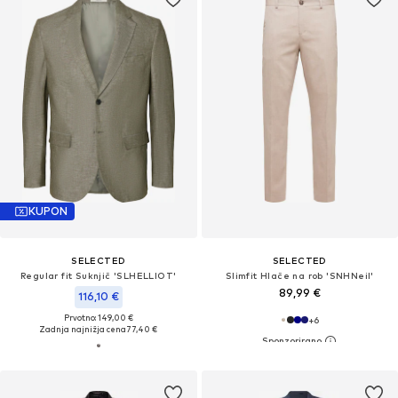
KUPON
SELECTED
SELECTED
Regular fit Suknjič 'SLHELLIOT'
Slimfit Hlače na rob 'SNHNeil'
89,99 €
116,10 €
Prvotno: 149,00 €
+
6
Zadnja najnižja cena
77,40 €