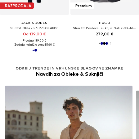
RAZPRODAJA
Premium
JACK & JONES
HUGO
Slimfit Obleka 'JPRSOLARIS'
Slim fit Poslovni suknjič 'Arti253X-MH'
Od 139,00 €
279,00 €
Prvotno: 199,00 €
+
1
Zadnja najnižja cena
55,60 €
ODKRIJ TRENDE IN VRHUNSKE BLAGOVNE ZNAMKE
Navdih za Obleke & Suknjiči