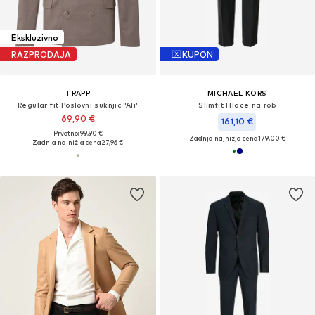
Ekskluzivno
RAZPRODAJA
KUPON
TRAPP
MICHAEL KORS
Regular fit Poslovni suknjič 'Ali'
Slimfit Hlače na rob
69,90 €
161,10 €
Prvotno: 99,90 €
Zadnja najnižja cena
179,00 €
Zadnja najnižja cena
27,96 €