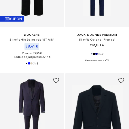
KUPON
DOCKERS
JACK & JONES PREMIUM
Slimfit Hlače na rob 'STAIN'
Slimfit Obleka 'Franco'
119,00 €
58,41 €
Prvotno: 89,95 €
+
9
Zadnja najnižja cena
55,17 €
+
1