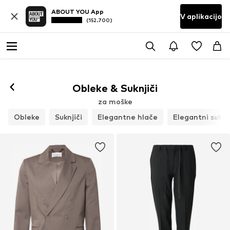
ABOUT YOU App
V aplikacijo
(152.700)
Obleke & Suknjiči
za moške
Obleke
Suknjiči
Elegantne hlače
Elegantni suknji