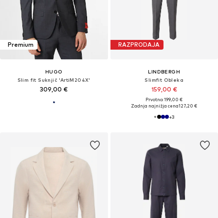
Premium
RAZPRODAJA
HUGO
LINDBERGH
Slim fit Suknjič 'ArtiM204X'
Slimfit Obleka
309,00 €
159,00 €
Prvotno: 199,00 €
Zadnja najnižja cena
127,20 €
+
3