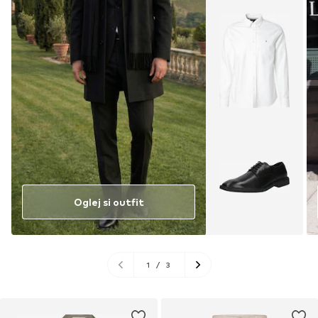
Oglej si outfit
1
/
3