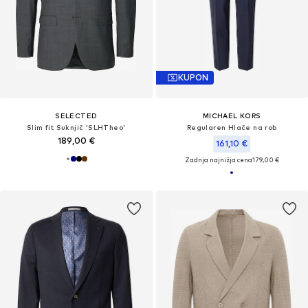
KUPON
SELECTED
MICHAEL KORS
Slim fit Suknjič 'SLHTheo'
Regularen Hlače na rob
189,00 €
161,10 €
Zadnja najnižja cena
179,00 €