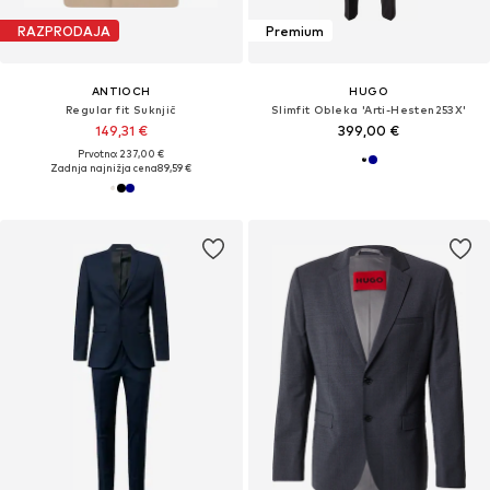
RAZPRODAJA
Premium
ANTIOCH
HUGO
Regular fit Suknjič
Slimfit Obleka 'Arti-Hesten253X'
149,31 €
399,00 €
Prvotno: 237,00 €
Zadnja najnižja cena
89,59 €