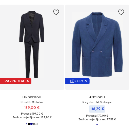
RAZPRODAJA
KUPON
LINDBERGH
ANTIOCH
Slimfit Obleka
Regular fit Suknjič
159,00 €
116,29 €
Prvotno: 199,00 €
Prvotno: 177,00 €
Zadnja najnižja cena
127,20 €
Zadnja najnižja cena
77,53 €
+
3