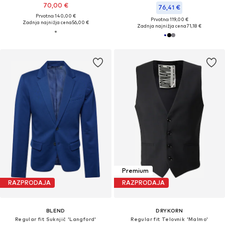
70,00 €
76,41 €
Prvotno: 140,00 €
Prvotno: 119,00 €
Zadnja najnižja cena
56,00 €
Zadnja najnižja cena
71,18 €
Premium
RAZPRODAJA
RAZPRODAJA
BLEND
DRYKORN
Regular fit Suknjič 'Langford'
Regular fit Telovnik 'Malmo'