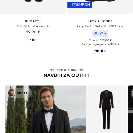
KUPON
BUGATTI
JACK & JONES
Slimfit Hlače na rob
Regular fit Suknjič 'JPRTheo'
99,90 €
80,91 €
Prvotno: 129,00 €
Zadnja najnižja cena
35,96 €
+
1
OBLEKE & SUKNJIČI
NAVDIH ZA OUTFIT
Hannes