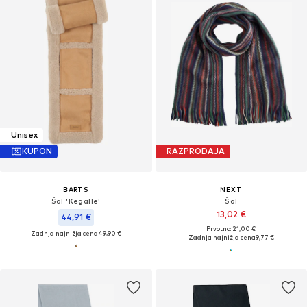
Unisex
KUPON
RAZPRODAJA
BARTS
NEXT
Šal 'Kegalle'
Šal
13,02 €
44,91 €
Prvotno: 21,00 €
Zadnja najnižja cena
49,90 €
Zadnja najnižja cena
9,77 €