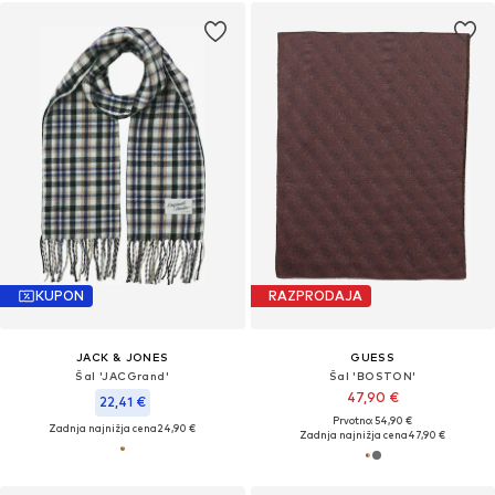
KUPON
RAZPRODAJA
JACK & JONES
GUESS
Šal 'JACGrand'
Šal 'BOSTON'
47,90 €
22,41 €
Prvotno: 54,90 €
Zadnja najnižja cena
24,90 €
Zadnja najnižja cena
47,90 €