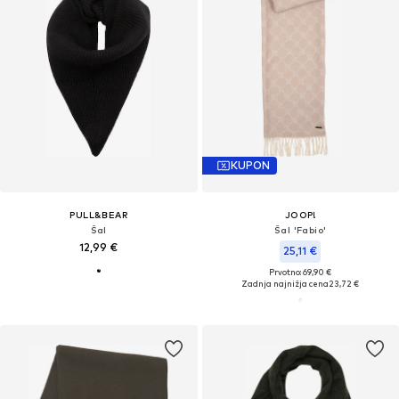
KUPON
PULL&BEAR
JOOP!
Šal
Šal 'Fabio'
12,99 €
25,11 €
Prvotno: 69,90 €
Zadnja najnižja cena
23,72 €