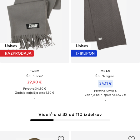
Unisex
Unisex
RAZPRODAJA
KUPON
FCBM
MELA
Šal 'Joris'
Šal 'Nagna'
29,90 €
34,11 €
Prvotno: 34,90 €
Prvotno: 49,90 €
Zadnja najnižja cena
9,90 €
Zadnja najnižja cena
32,22 €
Videl/-a si 32 od 110 izdelkov