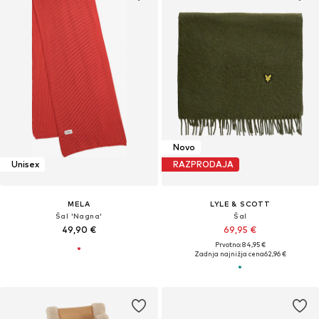
Novo
Unisex
RAZPRODAJA
MELA
LYLE & SCOTT
Šal 'Nagna'
Šal
49,90 €
69,95 €
Prvotno: 84,95 €
Zadnja najnižja cena
62,96 €