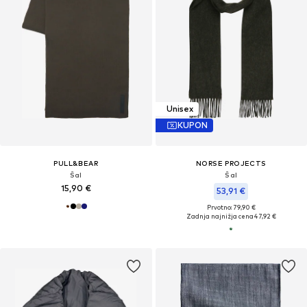
Unisex
KUPON
PULL&BEAR
NORSE PROJECTS
Šal
Šal
15,90 €
53,91 €
Prvotno: 79,90 €
Zadnja najnižja cena
47,92 €