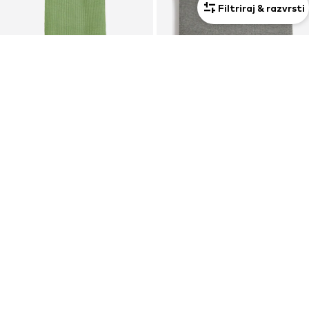
Filtriraj & razvrsti
Unisex
Unisex
KUPON
RAZPRODAJA
MSCH COPENHAGEN
LYLE & SCOTT
Šal 'Galine Rachelle'
Šal
54,95 €
15,21 €
Prvotno: 69,95 €
Prvotno: 34,90 €
Zadnja najnižja cena
49,46 €
Zadnja najnižja cena
9,56 €
+
2