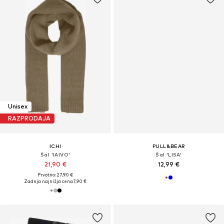
Unisex
RAZPRODAJA
ICHI
PULL&BEAR
Šal 'IAIVO'
Šal 'LISA'
21,90 €
12,99 €
Prvotno: 27,90 €
Zadnja najnižja cena
7,90 €