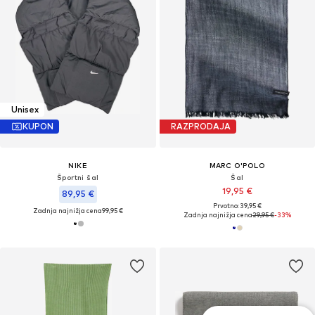
Unisex
KUPON
RAZPRODAJA
NIKE
MARC O'POLO
Športni šal
Šal
19,95 €
89,95 €
Prvotno: 39,95 €
Zadnja najnižja cena
99,95 €
Zadnja najnižja cena
29,95 €
-33%