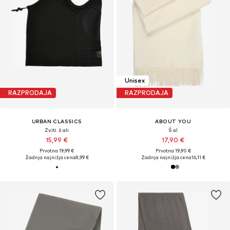
Unisex
RAZPRODAJA
RAZPRODAJA
URBAN CLASSICS
ABOUT YOU
Zviti šali
Šal
15,99 €
17,90 €
Prvotno: 19,99 €
Prvotno: 19,90 €
Zadnja najnižja cena
8,99 €
Zadnja najnižja cena
16,11 €