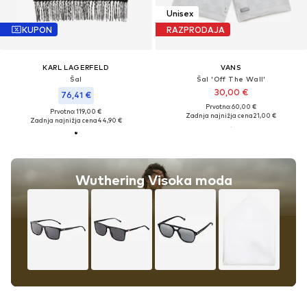
Unisex
KUPON
RAZPRODAJA
KARL LAGERFELD
VANS
Šal
Šal 'Off The Wall'
30,00 €
76,41 €
Prvotno: 60,00 €
Prvotno: 119,00 €
Zadnja najnižja cena
21,00 €
Zadnja najnižja cena
44,90 €
Wuthering Visoka moda