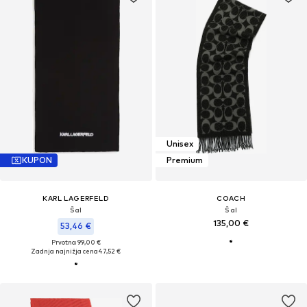
Unisex
KUPON
Premium
KARL LAGERFELD
COACH
Šal
Šal
135,00 €
53,46 €
Prvotno: 99,00 €
Zadnja najnižja cena
47,52 €