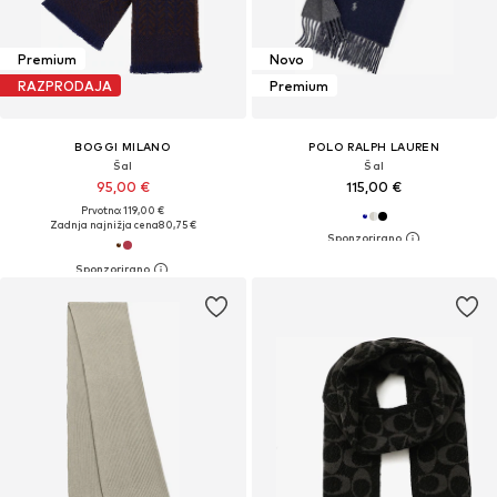
Premium
Novo
RAZPRODAJA
Premium
BOGGI MILANO
POLO RALPH LAUREN
Šal
Šal
95,00 €
115,00 €
Prvotno: 119,00 €
Zadnja najnižja cena
80,75 €