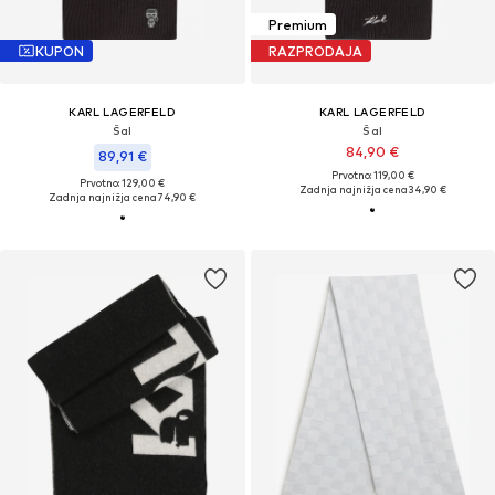
Premium
KUPON
RAZPRODAJA
KARL LAGERFELD
KARL LAGERFELD
Šal
Šal
84,90 €
89,91 €
Prvotno: 119,00 €
Prvotno: 129,00 €
Zadnja najnižja cena
34,90 €
Zadnja najnižja cena
74,90 €