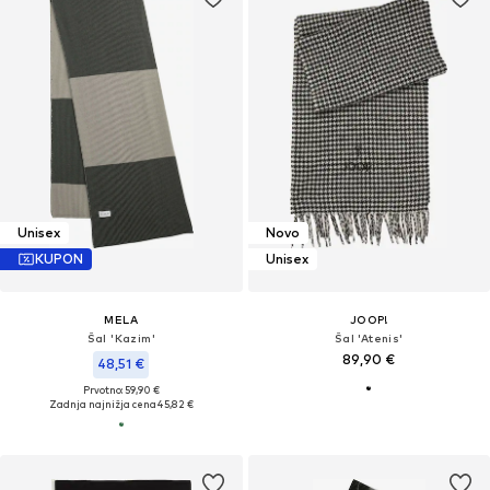
Unisex
Novo
KUPON
Unisex
MELA
JOOP!
Šal 'Kazim'
Šal 'Atenis'
89,90 €
48,51 €
Prvotno: 59,90 €
Zadnja najnižja cena
45,82 €