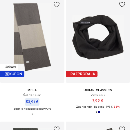
Unisex
KUPON
RAZPRODAJA
MELA
URBAN CLASSICS
Šal 'Kazim'
Zviti šali
7,99 €
53,91 €
Zadnja najnižja cena
11,99 €
-33%
Zadnja najnižja cena
59,90 €