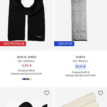
RAZPRODAJA
KUPON
JACK & JONES
GUESS
Šal 'JACDna'
Šal 'Milano'
11,90 €
35,91 €
Prvotno: 17,90 €
Prvotno: 54,90 €
Zadnja najnižja cena
10,12 €
Zadnja najnižja cena
17,16 €
+
1