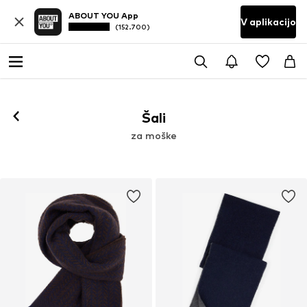
ABOUT YOU App
V aplikacijo
(152.700)
Šali
za moške