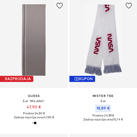
RAZPRODAJA
KUPON
GUESS
MISTER TEE
Šal 'MILANO'
Šal
47,90 €
18,89 €
Prvotno: 54,90 €
Prvotno: 24,99 €
Zadnja najnižja cena
47,90 €
Zadnja najnižja cena
15,74 €