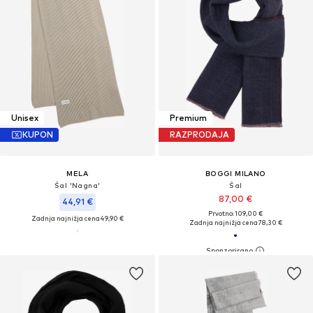
Unisex
Premium
KUPON
RAZPRODAJA
MELA
BOGGI MILANO
Šal 'Nagna'
Šal
87,00 €
44,91 €
Prvotno: 109,00 €
Zadnja najnižja cena
49,90 €
Zadnja najnižja cena
78,30 €