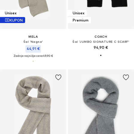
Unisex
Unisex
KUPON
Premium
MELA
COACH
Šal 'Nagna'
Šal 'JUMBO SIGNATURE C SCARF'
94,90 €
44,91 €
Zadnja najnižja cena
49,90 €