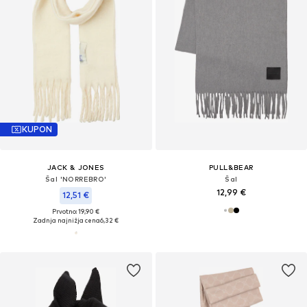
KUPON
JACK & JONES
PULL&BEAR
Šal 'NORREBRO'
Šal
12,99 €
12,51 €
Prvotno: 19,90 €
Zadnja najnižja cena
6,32 €