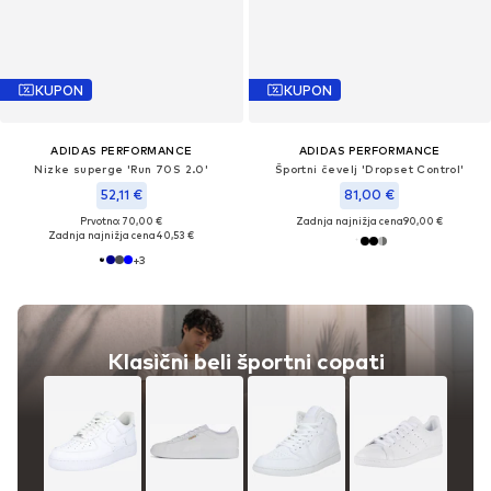
KUPON
KUPON
ADIDAS PERFORMANCE
ADIDAS PERFORMANCE
Nizke superge 'Run 70S 2.0'
Športni čevelj 'Dropset Control'
52,11 €
81,00 €
Prvotno: 70,00 €
Zadnja najnižja cena
90,00 €
Zadnja najnižja cena
40,53 €
+
3
Klasični beli športni copati