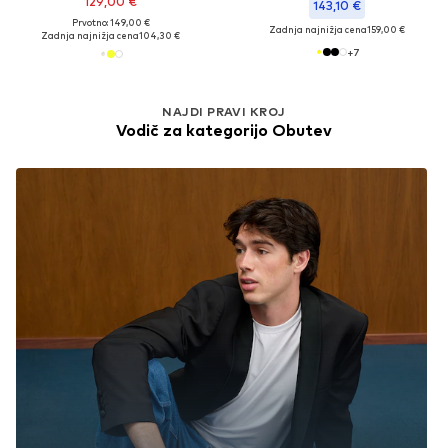
129,00 €
143,10 €
Prvotno: 149,00 €
Zadnja najnižja cena
159,00 €
Zadnja najnižja cena
104,30 €
+
7
NAJDI PRAVI KROJ
Vodič za kategorijo Obutev