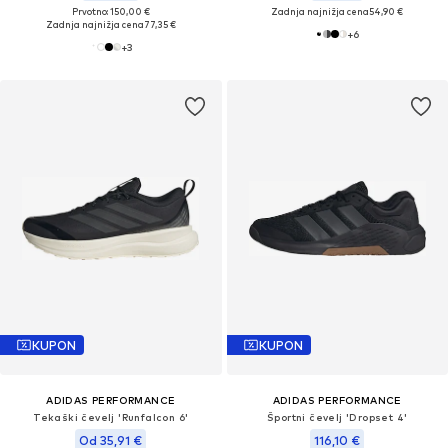
Prvotno: 150,00 €
Zadnja najnižja cena
54,90 €
Zadnja najnižja cena
77,35 €
+
6
+
3
KUPON
KUPON
ADIDAS PERFORMANCE
ADIDAS PERFORMANCE
Tekaški čevelj 'Runfalcon 6'
Športni čevelj 'Dropset 4'
Od 35,91 €
116,10 €