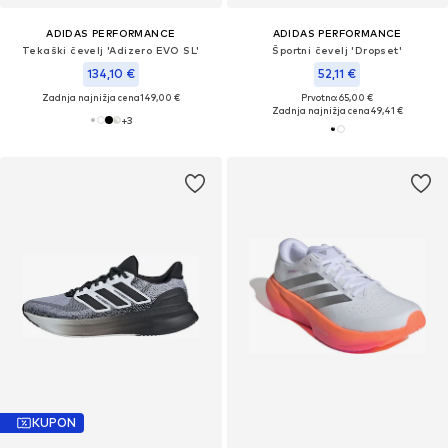
ADIDAS PERFORMANCE
ADIDAS PERFORMANCE
Tekaški čevelj 'Adizero EVO SL'
Športni čevelj 'Dropset'
134,10 €
52,11 €
Zadnja najnižja cena
149,00 €
Prvotno: 65,00 €
Zadnja najnižja cena
49,41 €
+
3
KUPON