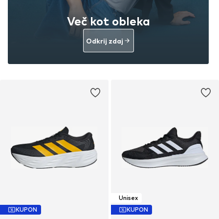
Več kot obleka
Odkrij zdaj
Unisex
KUPON
KUPON