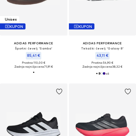
Unisex
KUPON
KUPON
ADIDAS PERFORMANCE
ADIDAS PERFORMANCE
Športni čevelj 'Samba'
Tekaški čevelj 'Galaxy 8'
85,41 €
43,11 €
Prvotno: 110,00 €
Prvotno: 54,90 €
Zadnja najnižja cena
71,91 €
Zadnja najnižja cena
38,32 €
+
6