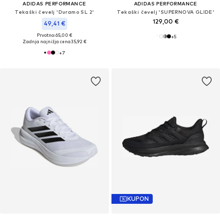
ADIDAS PERFORMANCE
ADIDAS PERFORMANCE
Tekaški čevelj 'Duramo SL 2'
Tekaški čevelj 'SUPERNOVA GLIDE'
129,00 €
49,41 €
Prvotno: 65,00 €
+
5
Zadnja najnižja cena
35,92 €
+
7
KUPON