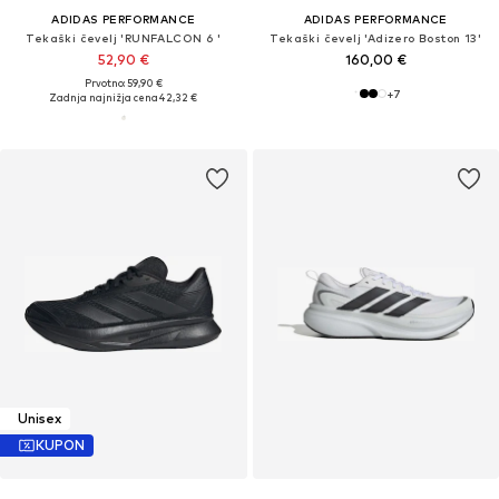
ADIDAS PERFORMANCE
ADIDAS PERFORMANCE
Tekaški čevelj 'RUNFALCON 6 '
Tekaški čevelj 'Adizero Boston 13'
52,90 €
160,00 €
Prvotno: 59,90 €
+
7
Zadnja najnižja cena
42,32 €
Unisex
KUPON