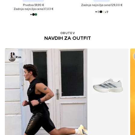
Prvotno: 59,90 €
Zadnja najnižja cena
129,00 €
Zadnja najnižja cena
37,03 €
+
9
OBUTEV
NAVDIH ZA OUTFIT
Rim