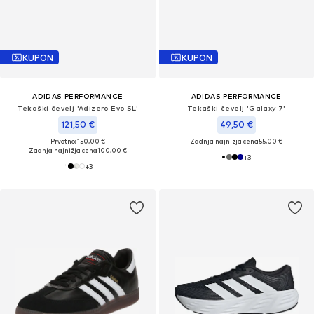
KUPON
KUPON
ADIDAS PERFORMANCE
ADIDAS PERFORMANCE
Tekaški čevelj 'Adizero Evo SL'
Tekaški čevelj 'Galaxy 7'
121,50 €
49,50 €
Prvotno: 150,00 €
Zadnja najnižja cena
55,00 €
Zadnja najnižja cena
100,00 €
+
3
+
3