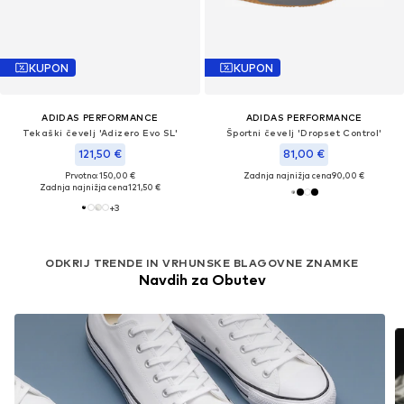
KUPON
KUPON
ADIDAS PERFORMANCE
ADIDAS PERFORMANCE
Tekaški čevelj 'Adizero Evo SL'
Športni čevelj 'Dropset Control'
121,50 €
81,00 €
Prvotno: 150,00 €
Zadnja najnižja cena
90,00 €
Zadnja najnižja cena
121,50 €
+
3
ODKRIJ TRENDE IN VRHUNSKE BLAGOVNE ZNAMKE
Navdih za Obutev