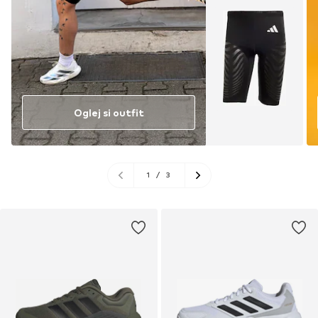
Oglej si outfit
1
/
3