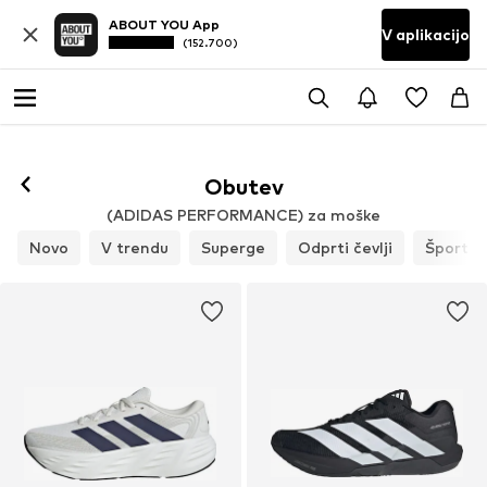
ABOUT YOU App
V aplikacijo
(152.700)
Obutev
(ADIDAS PERFORMANCE) za moške
Novo
V trendu
Superge
Odprti čevlji
Športni 