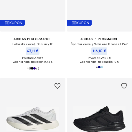
KUPON
KUPON
ADIDAS PERFORMANCE
ADIDAS PERFORMANCE
Tekaški čevelj 'Galaxy 8'
Športni čevelj 'Adizero Dropset Pro'
43,11 €
116,10 €
Prvotno: 54,90 €
Prvotno: 149,00 €
Zadnja najnižja cena
40,72 €
Zadnja najnižja cena
116,10 €
+
6