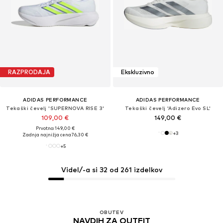
RAZPRODAJA
Ekskluzivno
ADIDAS PERFORMANCE
ADIDAS PERFORMANCE
Tekaški čevelj 'SUPERNOVA RISE 3'
Tekaški čevelj 'Adizero Evo SL'
109,00 €
149,00 €
Prvotno: 149,00 €
+
3
Zadnja najnižja cena
76,30 €
+
5
Videl/-a si 32 od 261 izdelkov
OBUTEV
NAVDIH ZA OUTFIT