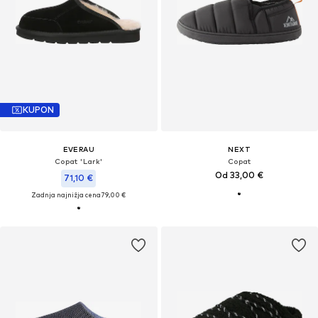
KUPON
EVERAU
NEXT
Copat 'Lark'
Copat
Od 33,00 €
71,10 €
Zadnja najnižja cena
79,00 €