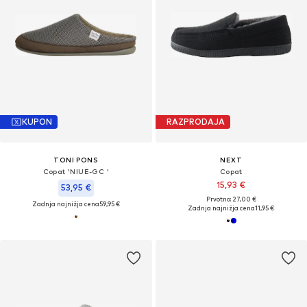
KUPON
RAZPRODAJA
TONI PONS
NEXT
Copat 'NIUE-GC '
Copat
15,93 €
53,95 €
Prvotno: 27,00 €
Zadnja najnižja cena
59,95 €
Zadnja najnižja cena
11,95 €