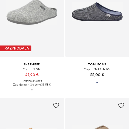
RAZPRODAJA
SHEPHERD
TONI PONS
Copat 'JON'
Copat 'NASH-JO'
47,90 €
55,00 €
Prvotno: 64,90 €
Zadnja najnižja cena
33,53 €