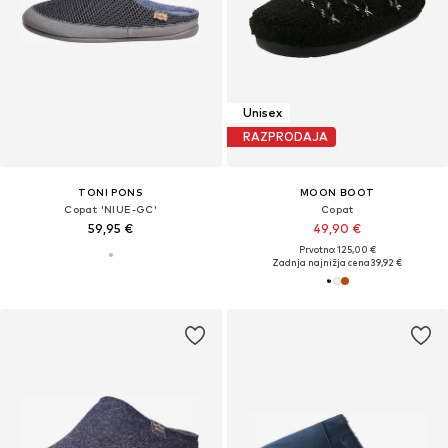
Unisex
RAZPRODAJA
TONI PONS
MOON BOOT
Copat 'NIUE-GC'
Copat
59,95 €
49,90 €
Prvotno: 125,00 €
Zadnja najnižja cena
39,92 €