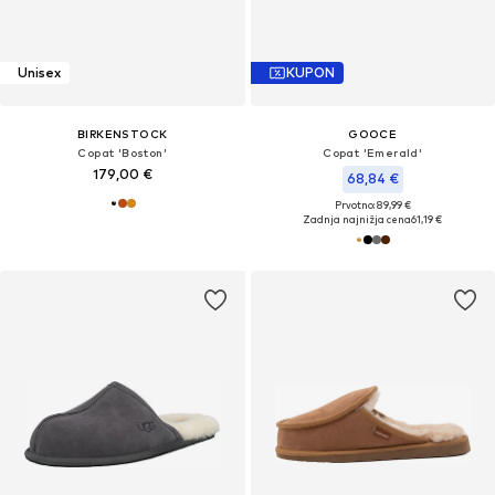
Unisex
KUPON
BIRKENSTOCK
GOOCE
Copat 'Boston'
Copat 'Emerald'
179,00 €
68,84 €
Prvotno: 89,99 €
Zadnja najnižja cena
61,19 €