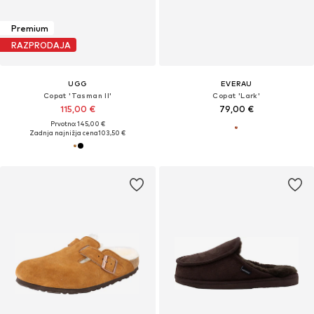
Premium
RAZPRODAJA
UGG
EVERAU
Copat 'Tasman II'
Copat 'Lark'
115,00 €
79,00 €
Prvotno: 145,00 €
Zadnja najnižja cena
103,50 €