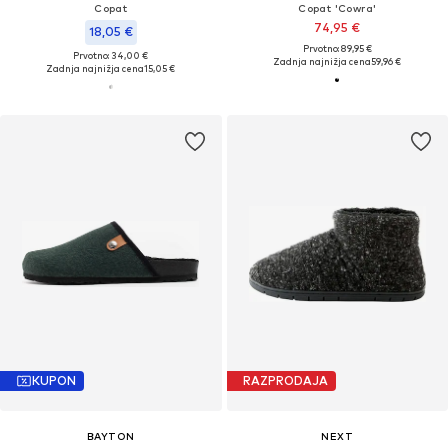
Copat
Copat 'Cowra'
74,95 €
18,05 €
Prvotno: 89,95 €
Prvotno: 34,00 €
Zadnja najnižja cena
59,96 €
Zadnja najnižja cena
15,05 €
KUPON
RAZPRODAJA
BAYTON
NEXT