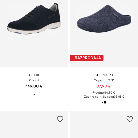
RAZPRODAJA
GEOX
SHEPHERD
Copat
Copat 'JON'
149,00 €
37,90 €
Prvotno: 64,90 €
Zadnja najnižja cena
33,68 €