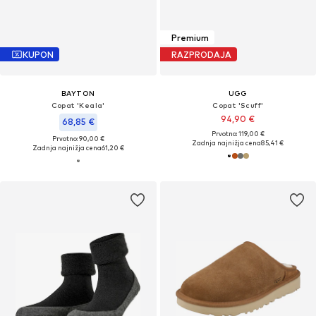
Premium
KUPON
RAZPRODAJA
BAYTON
UGG
Copat 'Keala'
Copat 'Scuff'
94,90 €
68,85 €
Prvotno: 119,00 €
Prvotno: 90,00 €
Zadnja najnižja cena
85,41 €
Zadnja najnižja cena
61,20 €