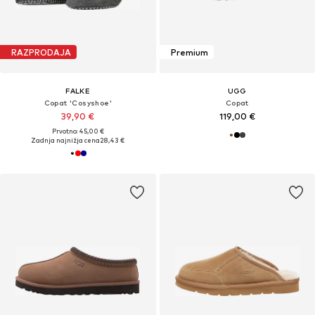
RAZPRODAJA
Premium
FALKE
UGG
Copat 'Cosyshoe'
Copat
39,90 €
119,00 €
Prvotno: 45,00 €
Zadnja najnižja cena
28,43 €