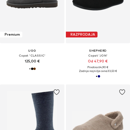
Premium
RAZPRODAJA
UGG
SHEPHERD
Copat 'CLASSIC'
Copat 'JON'
125,00 €
Od 47,90 €
Prvotno: 64,90 €
Zadnja najnižja cena
33,53 €