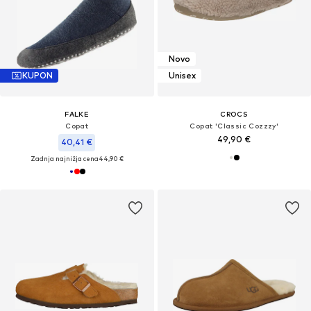
Novo
KUPON
Unisex
FALKE
CROCS
Copat
Copat 'Classic Cozzzy'
49,90 €
40,41 €
Zadnja najnižja cena
44,90 €