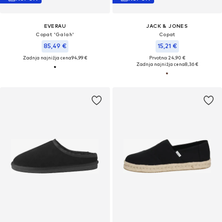
EVERAU
JACK & JONES
Copat 'Galah'
Copat
85,49 €
15,21 €
Zadnja najnižja cena
94,99 €
Prvotno: 24,90 €
Zadnja najnižja cena
8,36 €