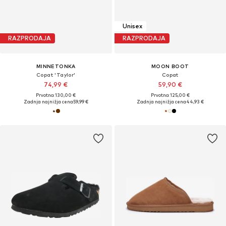
Unisex
RAZPRODAJA
RAZPRODAJA
MINNETONKA
MOON BOOT
Copat 'Taylor'
Copat
74,99 €
59,90 €
Prvotno: 130,00 €
Prvotno: 125,00 €
Zadnja najnižja cena
59,99 €
Zadnja najnižja cena
44,93 €