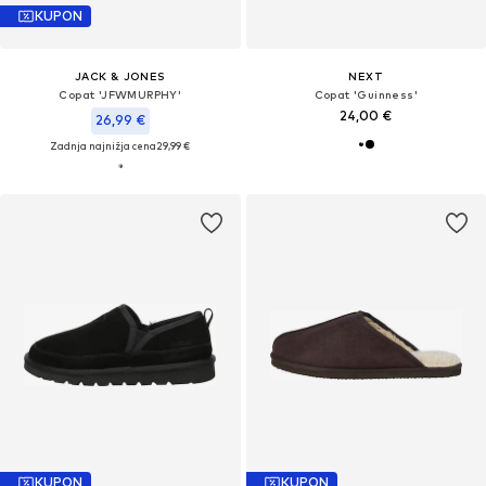
KUPON
JACK & JONES
NEXT
Copat 'JFWMURPHY'
Copat 'Guinness'
24,00 €
26,99 €
Zadnja najnižja cena
29,99 €
KUPON
KUPON