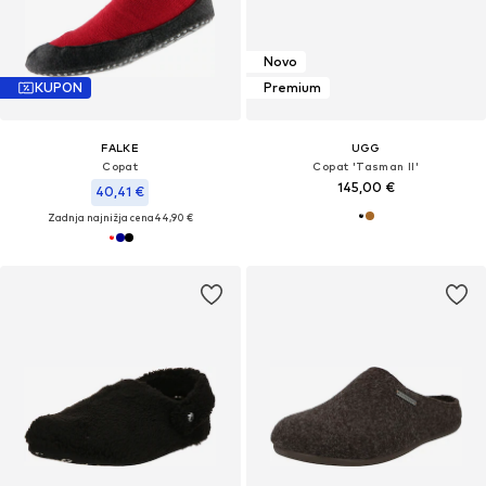
Novo
KUPON
Premium
FALKE
UGG
Copat
Copat 'Tasman II'
145,00 €
40,41 €
Zadnja najnižja cena
44,90 €