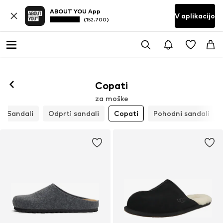
ABOUT YOU App
V aplikacijo
(152.700)
Copati
za moške
Sandali
Odprti sandali
Copati
Pohodni sandali