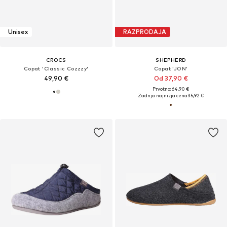
Unisex
RAZPRODAJA
CROCS
SHEPHERD
Copat 'Classic Cozzzy'
Copat 'JON'
49,90 €
Od 37,90 €
Prvotno: 64,90 €
Zadnja najnižja cena
35,92 €