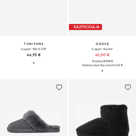
RAZPRODAJA
TONI PONS
GOOCE
Copat 'NEO-FR'
Copat 'Keith'
44,95 €
45,00 €
Prvotno: 89,99 €
Zadnja najnižja cena
40,50 €