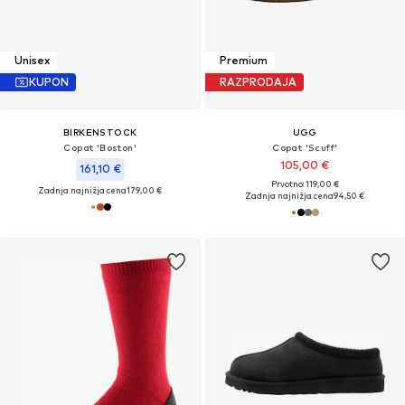
Unisex
Premium
KUPON
RAZPRODAJA
BIRKENSTOCK
UGG
Copat 'Boston'
Copat 'Scuff'
105,00 €
161,10 €
Prvotno: 119,00 €
Zadnja najnižja cena
179,00 €
Zadnja najnižja cena
94,50 €