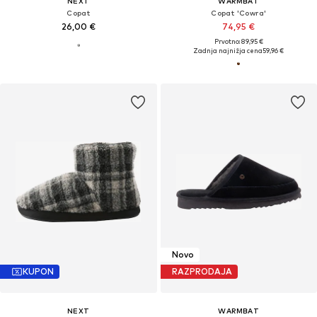
NEXT
WARMBAT
Copat
Copat 'Cowra'
26,00 €
74,95 €
Prvotno: 89,95 €
Zadnja najnižja cena
59,96 €
Novo
KUPON
RAZPRODAJA
NEXT
WARMBAT