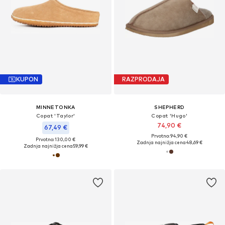
KUPON
RAZPRODAJA
MINNETONKA
SHEPHERD
Copat 'Taylor'
Copat 'Hugo'
74,90 €
67,49 €
Prvotno: 94,90 €
Prvotno: 130,00 €
Zadnja najnižja cena
48,69 €
Zadnja najnižja cena
59,99 €