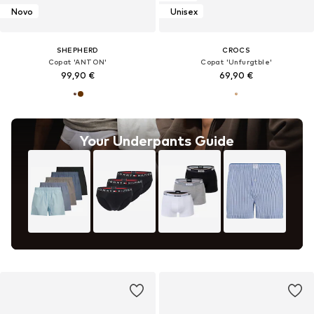
Novo
Unisex
SHEPHERD
CROCS
Copat 'ANTON'
Copat 'Unfurgtble'
99,90 €
69,90 €
Your Underpants Guide