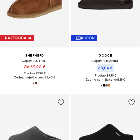
RAZPRODAJA
KUPON
SHEPHERD
GOOCE
Copat 'ANTON'
Copat 'Emerald'
Od 69,90 €
68,84 €
Prvotno: 99,90 €
Prvotno: 89,99 €
Zadnja najnižja cena
52,43 €
Zadnja najnižja cena
61,19 €