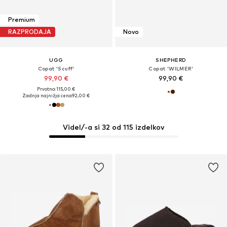
Premium
RAZPRODAJA
Novo
UGG
SHEPHERD
Copat 'Scuff'
Copat 'WILMER'
99,90 €
99,90 €
Prvotno: 115,00 €
Zadnja najnižja cena
92,00 €
Videl/-a si 32 od 115 izdelkov