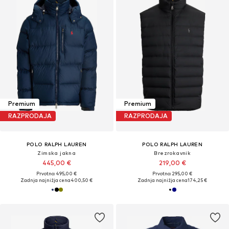
Premium
Premium
RAZPRODAJA
RAZPRODAJA
POLO RALPH LAUREN
POLO RALPH LAUREN
Zimska jakna
Brezrokavnik
445,00 €
219,00 €
Prvotno: 495,00 €
Prvotno: 295,00 €
Zadnja najnižja cena
400,50 €
Zadnja najnižja cena
174,25 €