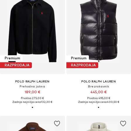
Premium
Premium
RAZPRODAJA
RAZPRODAJA
POLO RALPH LAUREN
POLO RALPH LAUREN
Prehodna jakna
Brezrokavnik
189,00 €
445,00 €
Prvotno: 275,00 €
Prvotno: 495,00 €
Zadnja najnižja cena
132,30 €
Zadnja najnižja cena
400,50 €