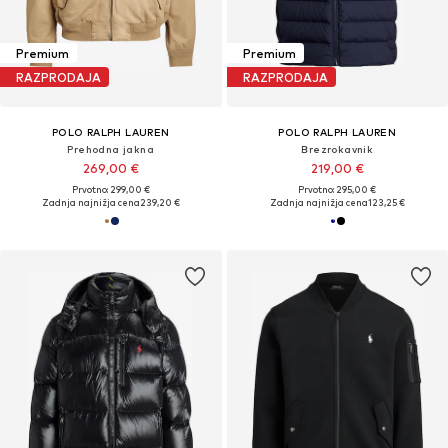
Premium
Premium
RAZPRODAJA
RAZPRODAJA
POLO RALPH LAUREN
POLO RALPH LAUREN
Prehodna jakna
Brezrokavnik
269,00 €
219,00 €
Prvotno: 299,00 €
Prvotno: 295,00 €
Zadnja najnižja cena
239,20 €
Zadnja najnižja cena
123,25 €