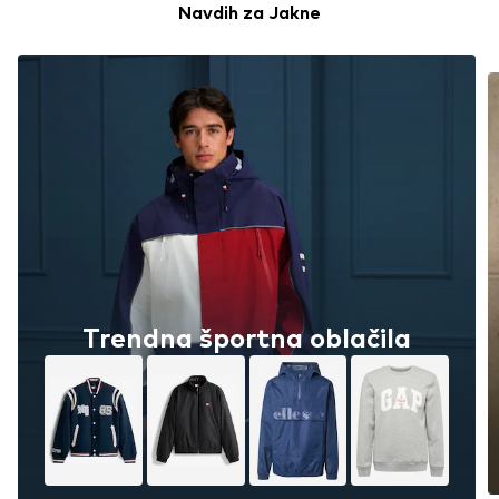
Navdih za Jakne
Trendna športna oblačila