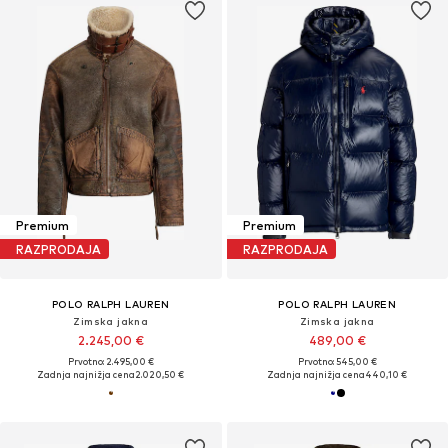
Premium
Premium
RAZPRODAJA
RAZPRODAJA
POLO RALPH LAUREN
POLO RALPH LAUREN
Zimska jakna
Zimska jakna
2.245,00 €
489,00 €
Prvotno: 2.495,00 €
Prvotno: 545,00 €
Zadnja najnižja cena
2.020,50 €
Zadnja najnižja cena
440,10 €