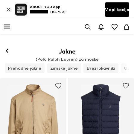
ABOUT YOU App
V aplikacijo
(152.700)
Sledi
Jakne
(Polo Ralph Lauren) za moške
Prehodne jakne
Zimske jakne
Brezrokavniki
Usnj