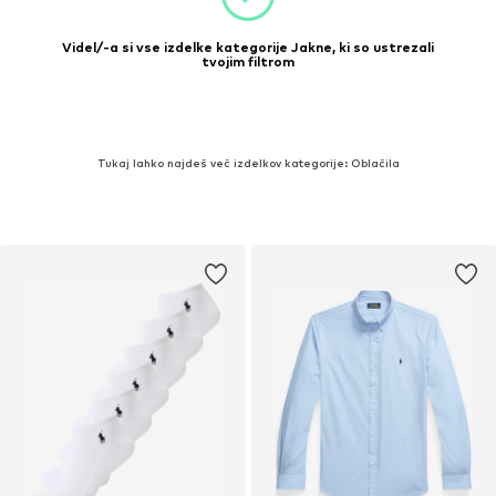
Videl/-a si vse izdelke kategorije Jakne, ki so ustrezali
tvojim filtrom
Tukaj lahko najdeš več izdelkov kategorije: Oblačila