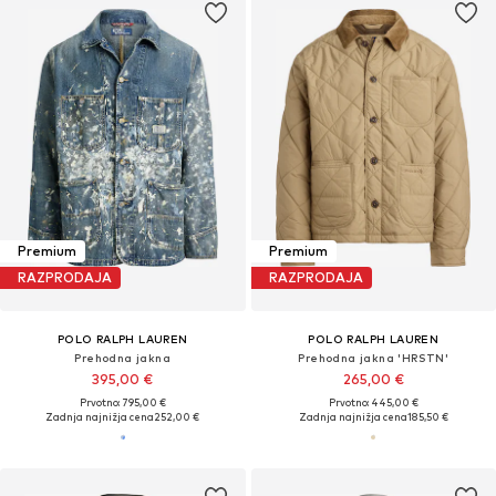
Premium
Premium
RAZPRODAJA
RAZPRODAJA
POLO RALPH LAUREN
POLO RALPH LAUREN
Prehodna jakna
Prehodna jakna 'HRSTN'
395,00 €
265,00 €
Prvotno: 795,00 €
Prvotno: 445,00 €
Zadnja najnižja cena
252,00 €
Zadnja najnižja cena
185,50 €