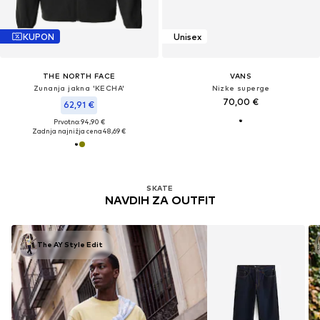
KUPON
Unisex
THE NORTH FACE
VANS
Zunanja jakna 'KECHA'
Nizke superge
70,00 €
62,91 €
Prvotno: 94,90 €
Zadnja najnižja cena
48,69 €
SKATE
NAVDIH ZA OUTFIT
The AY Style Edit