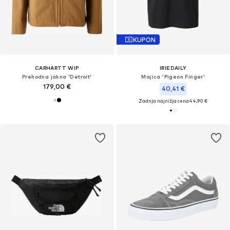
KUPON
CARHARTT WIP
IRIEDAILY
Prehodna jakna 'Detroit'
Majica 'Pigeon Finger'
179,00 €
40,41 €
Zadnja najnižja cena
44,90 €