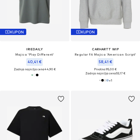
KUPON
KUPON
IRIEDAILY
CARHARTT WIP
Majica 'Play Different'
Regular fit Majica 'American Script'
40,41 €
58,41 €
Zadnja najnižja cena
44,90 €
Prvotno: 95,00 €
Zadnja najnižja cena
55,17 €
+
1