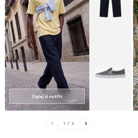
Oglej si outfit
1
/
2