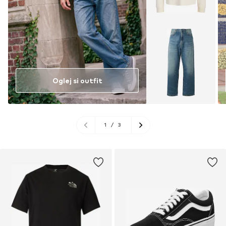
Oglej si outfit
1
/
3