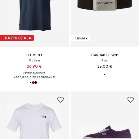
RAZPRODAJA
Unisex
ELEMENT
CARHARTT WIP
Majica
Pas
26,90 €
35,00 €
Prvotno: 29,90 €
Zadnja najnižja cena
20,90 €