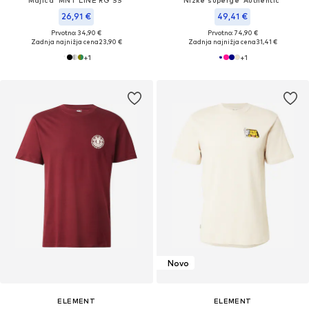
Majica 'MNT LINE RG SS'
Nizke superge 'Authentic'
26,91 €
49,41 €
Prvotno: 34,90 €
Prvotno: 74,90 €
Zadnja najnižja cena
23,90 €
Zadnja najnižja cena
31,41 €
+
1
+
1
Novo
ELEMENT
ELEMENT