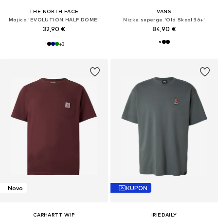
THE NORTH FACE
VANS
Majica 'EVOLUTION HALF DOME'
Nizke superge 'Old Skool 36+'
32,90 €
84,90 €
+
3
Novo
KUPON
CARHARTT WIP
IRIEDAILY