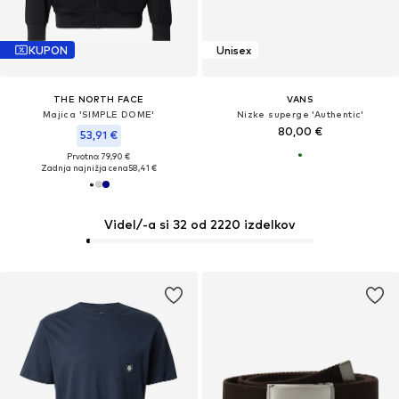
KUPON
Unisex
THE NORTH FACE
VANS
Majica 'SIMPLE DOME'
Nizke superge 'Authentic'
80,00 €
53,91 €
Prvotno: 79,90 €
Zadnja najnižja cena
58,41 €
Videl/-a si 32 od 2220 izdelkov