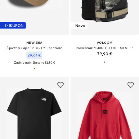
KUPON
Novo
NEW ERA
VOLCOM
Športna kapa '9FORTY Location'
Nahrbtnik 'GRINDSTONE SKATE'
79,90 €
29,61 €
Zadnja najnižja cena
32,90 €