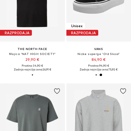
Unisex
RAZPRODAJA
RAZPRODAJA
THE NORTH FACE
VANS
Majica 'NAT HIGH SOCIETY'
Nizke superge 'Old Skool'
29,90 €
84,90 €
Prvotno: 34,90 €
Prvotno: 94,90 €
Zadnja najnižja cena
26,91 €
Zadnja najnižja cena
75,92 €