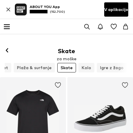
ABOUT YOU App
V aplikacijo
(152.700)
Skate
za moške
met
Plaža & surfanje
Skate
Kolo
Igre z žogo