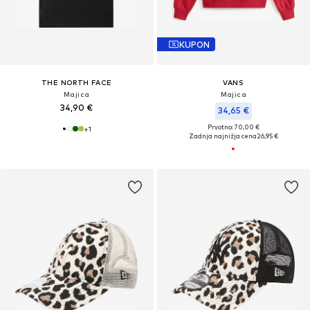
KUPON
THE NORTH FACE
VANS
Majica
Majica
34,90 €
34,65 €
Prvotno: 70,00 €
+
1
Zadnja najnižja cena
26,95 €