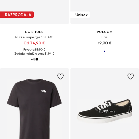
RAZPRODAJA
Unisex
DC SHOES
VOLCOM
Nizke superge 'STAG'
Pas
Od 74,90 €
19,90 €
Prvotno: 89,90 €
Zadnja najnižja cena
51,94 €