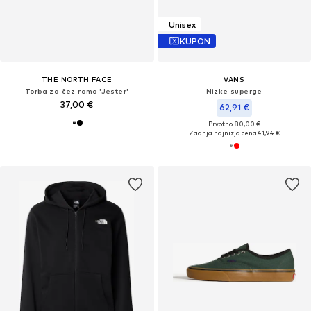
Unisex
KUPON
THE NORTH FACE
VANS
Torba za čez ramo 'Jester'
Nizke superge
37,00 €
62,91 €
Prvotno: 80,00 €
Zadnja najnižja cena
41,94 €