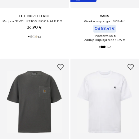
THE NORTH FACE
VANS
Majica 'EVOLUTION BOX HALF DOME'
Visoke superge 'SK8-Hi'
26,90 €
Od 58,41 €
Prvotno: 94,90 €
+
3
Zadnja najnižja cena
43,92 €
+
1