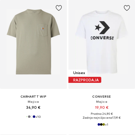
Unisex
RAZPRODAJA
CARHARTT WIP
CONVERSE
Majica
Majica
34,90 €
19,90 €
Prvotno: 24,90 €
+
10
Zadnja najnižja cena
17,91 €
+
1