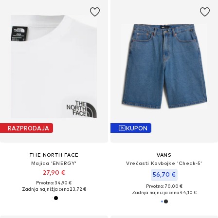
RAZPRODAJA
KUPON
THE NORTH FACE
VANS
Majica 'ENERGY'
Vrečasti Kavbojke 'Check-5'
27,90 €
56,70 €
Prvotno: 34,90 €
Prvotno: 70,00 €
Zadnja najnižja cena
23,72 €
Zadnja najnižja cena
44,10 €