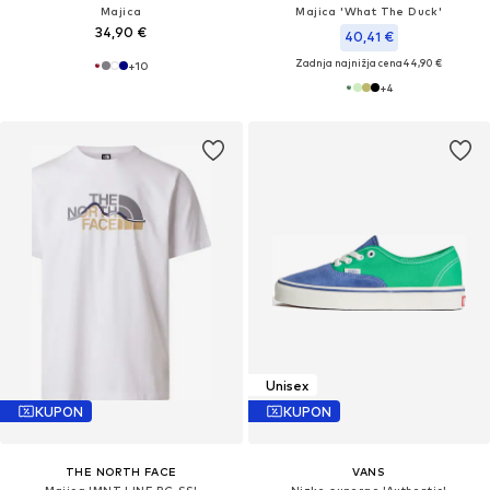
Majica
Majica 'What The Duck'
34,90 €
40,41 €
Zadnja najnižja cena
44,90 €
+
10
+
4
Unisex
KUPON
KUPON
THE NORTH FACE
VANS