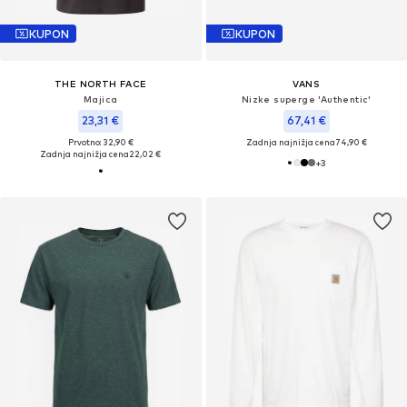
KUPON
KUPON
THE NORTH FACE
VANS
Majica
Nizke superge 'Authentic'
23,31 €
67,41 €
Prvotno: 32,90 €
Zadnja najnižja cena
74,90 €
Zadnja najnižja cena
22,02 €
+
3