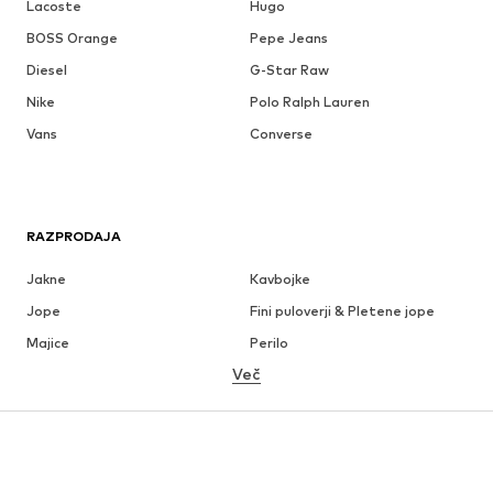
Lacoste
Hugo
BOSS Orange
Pepe Jeans
Diesel
G-Star Raw
Nike
Polo Ralph Lauren
Vans
Converse
RAZPRODAJA
Jakne
Kavbojke
Jope
Fini puloverji & Pletene jope
Majice
Perilo
Več
Hlače
Srajce
Plašči
Obleke & Suknjiči
Kopalke & Kopalna moda
Večje številke
Obutev
Šport