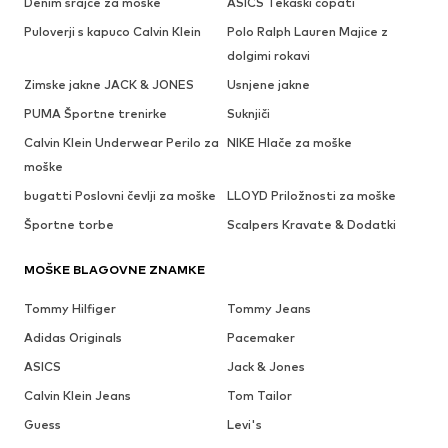
Denim srajce za moške
ASICS Tekaški copati
Puloverji s kapuco Calvin Klein
Polo Ralph Lauren Majice z
dolgimi rokavi
Zimske jakne JACK & JONES
Usnjene jakne
PUMA Športne trenirke
Suknjiči
Calvin Klein Underwear Perilo za
NIKE Hlače za moške
moške
bugatti Poslovni čevlji za moške
LLOYD Priložnosti za moške
Športne torbe
Scalpers Kravate & Dodatki
MOŠKE BLAGOVNE ZNAMKE
Tommy Hilfiger
Tommy Jeans
Adidas Originals
Pacemaker
ASICS
Jack & Jones
Calvin Klein Jeans
Tom Tailor
Guess
Levi's