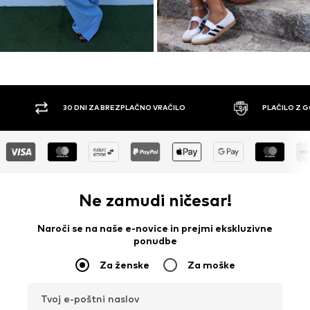
 BREZPLAČNO VRAČILO
PLAČILO Z GOTOVINO PO POVZETJU
Ne zamudi ničesar!
Naroči se na naše e-novice in prejmi ekskluzivne
ponudbe
Za ženske
Za moške
Tvoj e-poštni naslov