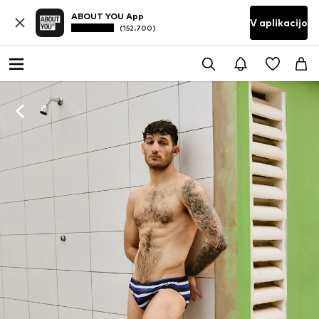
ABOUT YOU App
V aplikacijo
(152.700)