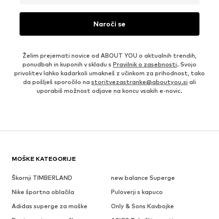
Naroči se
Želim prejemati novice od ABOUT YOU o aktualnih trendih,
ponudbah in kuponih v skladu s
Pravilnik o zasebnosti
. Svojo
privolitev lahko kadarkoli umakneš z učinkom za prihodnost, tako
da pošlješ sporočilo na
storitvezastranke@aboutyou.si
ali
uporabiš možnost odjave na koncu vsakih e-novic.
MOŠKE KATEGORIJE
Škornji TIMBERLAND
new balance Superge
Nike športna oblačila
Puloverji s kapuco
Adidas superge za moške
Only & Sons Kavbojke