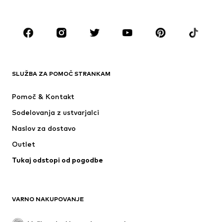
Dodatki
Premium
OBLAČILA
Novo
V trendu
Majice
Kavbojke
SLUŽBA ZA POMOČ STRANKAM
Jakne
Jope
Hlače
Srajce
Pomoč & Kontakt
Perilo
Fini puloverji & Pletene jope
Sodelovanja z ustvarjalci
Obleke & Suknjiči
Plašči
Naslov za dostavo
Kopalke & Kopalna moda
Večje številke
Outlet
Priložnosti
Ekskluzivno
Tukaj odstopi od pogodbe
'Upcycling'
OBUTEV
VARNO NAKUPOVANJE
Novo
V trendu
Nizki škornji & Škornji
Superge