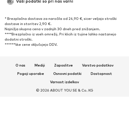
Vaši podatki so pri nas varni
Nizki čevlji
Športni čevlji
Odprti čevlji
Ekskluzivno
* Brezplačna dostava za naročila od 24,90 €, sicer veljajo stroški
dostave in storitev 2,90 €.
ŠPORT
Najnižja skupna cena v zadnjih 30 dneh pred znižanjem.
****Brezplačno iz vseh omrežij. Pri klicih iz tujine lahko nastanejo
Športna oblačila
Športi
dodatni stroški.
******Vse cene vključujejo DDV.
Športni čevlji
Športni nahrbtniki in športne
torbe
Športni dodatki
O nas
Mediji
Zaposlitve
Varstvo podatkov
Pogoji uporabe
Osnovni podatki
Dostopnost
DODATKI
Varnost izdelkov
Novo
Kape & beanie kape
© 2026 ABOUT YOU SE & Co. KG
Pasovi
Torbe in Nahrbtniki
Ure
Nakit
Sončna očala
Denarnice & Etuiji
Kravate & Dodatki
Šali & Žepni robci
Rokavice
Dodatki za dom