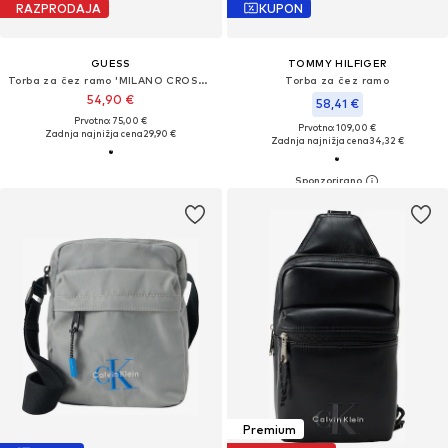
RAZPRODAJA
KUPON
GUESS
TOMMY HILFIGER
Torba za čez ramo 'MILANO CROSSBODY FLAT'
Torba za čez ramo
54,90 €
58,41 €
Prvotno: 75,00 €
Prvotno: 109,00 €
Zadnja najnižja cena
29,90 €
Zadnja najnižja cena
34,32 €
Premium