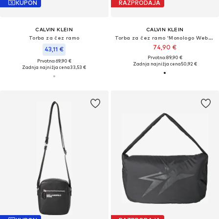
KUPON
RAZPRODAJA
CALVIN KLEIN
CALVIN KLEIN
Torba za čez ramo
Torba za čez ramo 'Monologo Webbing Strap Sling'
74,90 €
43,11 €
Prvotno: 89,90 €
Prvotno: 69,90 €
Zadnja najnižja cena
50,92 €
Zadnja najnižja cena
33,53 €