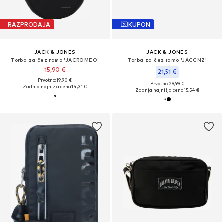
RAZPRODAJA
KUPON
JACK & JONES
JACK & JONES
Torba za čez ramo 'JACROMEO'
Torba za čez ramo 'JACCNZ'
15,90 €
21,51 €
Prvotno: 19,90 €
Prvotno: 29,99 €
Zadnja najnižja cena
14,31 €
Zadnja najnižja cena
15,54 €