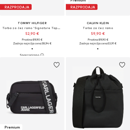
Premium
RAZPRODAJA
RAZPRODAJA
TOMMY HILFIGER
CALVIN KLEIN
Torba za čez ramo 'Signature Tape Plaque'
Torba za čez ramo
52,90 €
59,90 €
Prvotno: 89,90 €
Prvotno: 89,90 €
Zadnja najnižja cena
38,94 €
Zadnja najnižja cena
53,91 €
Premium