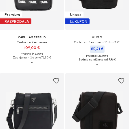
Premium
Unisex
RAZPRODAJA
KUPON
KARL LAGERFELD
HUGO
Torba za čez ramo
Torba za čez ramo 'Ethon2.0'
109,00 €
85,41 €
Prvotno: 149,00 €
Prvotno: 129,00 €
Zadnja najnižja cena
76,30 €
Zadnja najnižja cena
37,96 €