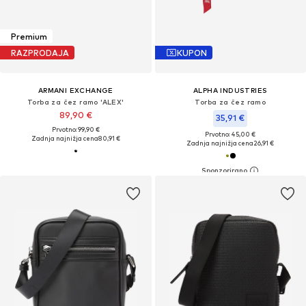
Premium
RAZPRODAJA
KUPON
ARMANI EXCHANGE
ALPHA INDUSTRIES
Torba za čez ramo 'ALEX'
Torba za čez ramo
89,90 €
35,91 €
Prvotno: 99,90 €
Prvotno: 45,00 €
Zadnja najnižja cena
80,91 €
Zadnja najnižja cena
26,91 €