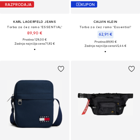
RAZPRODAJA
KUPON
KARL LAGERFELD JEANS
CALVIN KLEIN
Torba za čez ramo 'ESSENTIAL'
Torba za čez ramo 'Essential'
89,90 €
62,91 €
Prvotno: 129,00 €
Prvotno: 89,90 €
Zadnja najnižja cena
71,92 €
Zadnja najnižja cena
45,44 €