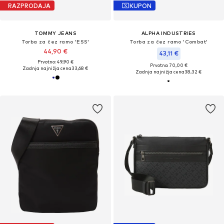
RAZPRODAJA
KUPON
TOMMY JEANS
ALPHA INDUSTRIES
Torba za čez ramo 'ESS'
Torba za čez ramo 'Combat'
44,90 €
43,11 €
Prvotno: 49,90 €
Prvotno: 70,00 €
Zadnja najnižja cena
33,68 €
Zadnja najnižja cena
38,32 €