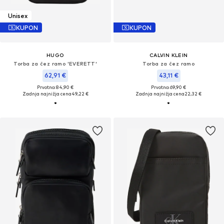
Unisex
KUPON
KUPON
HUGO
CALVIN KLEIN
Torba za čez ramo 'EVERETT'
Torba za čez ramo
62,91 €
43,11 €
Prvotno: 84,90 €
Prvotno: 69,90 €
Zadnja najnižja cena
49,22 €
Zadnja najnižja cena
22,32 €