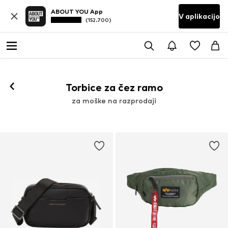
ABOUT YOU App
V aplikacijo
(152.700)
Torbice za čez ramo
za moške na razprodaji