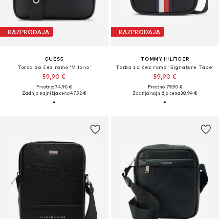
RAZPRODAJA
RAZPRODAJA
GUESS
TOMMY HILFIGER
Torba za čez ramo 'Milano'
Torba za čez ramo 'Signature Tape'
59,90 €
59,90 €
Prvotno: 74,90 €
Prvotno: 79,90 €
Zadnja najnižja cena
47,92 €
Zadnja najnižja cena
38,94 €