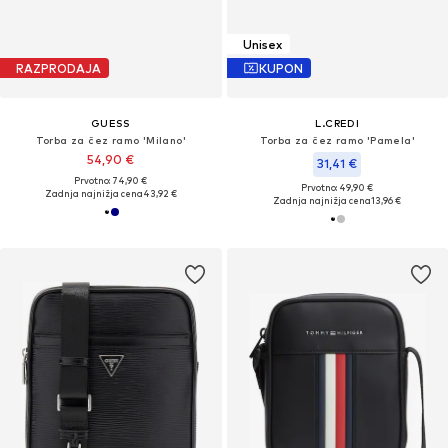
Unisex
RAZPRODAJA
KUPON
GUESS
L.CREDI
Torba za čez ramo 'Milano'
Torba za čez ramo 'Pamela'
54,90 €
31,41 €
Prvotno: 74,90 €
Prvotno: 49,90 €
Zadnja najnižja cena
43,92 €
Zadnja najnižja cena
13,96 €