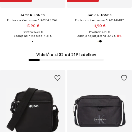
JACK & JONES
JACK & JONES
Torba za čez ramo 'JACPASCAL'
Torba za čez ramo 'JACJAMIE'
15,90 €
11,90 €
Prvotno: 19,90 €
Prvotno: 14,90 €
Zadnja najnižja cena
14,31 €
Zadnja najnižja cena
13,49 €
-11%
Videl/-a si 32 od 219 izdelkov