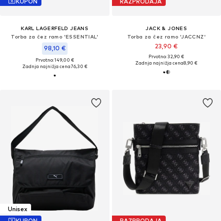
KUPON
RAZPRODAJA
KARL LAGERFELD JEANS
JACK & JONES
Torba za čez ramo 'ESSENTIAL'
Torba za čez ramo 'JACCNZ'
23,90 €
98,10 €
Prvotno: 32,90 €
Prvotno: 149,00 €
Zadnja najnižja cena
8,90 €
Zadnja najnižja cena
76,30 €
Unisex
KUPON
RAZPRODAJA