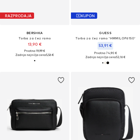
RAZPRODAJA
KUPON
BERSHKA
GUESS
Torba za čez ramo
Torba za čez ramo 'HMMILOP6150'
13,90 €
53,91 €
Prvotno: 19,99 €
Prvotno: 74,90 €
Zadnja najnižja cena
5,56 €
Zadnja najnižja cena
52,16 €