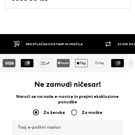
BREZPLAČNA DOSTAVA* IN VRAČILA
30 DNI ZA
Ne zamudi ničesar!
Naroči se na naše e-novice in prejmi ekskluzivne
ponudbe
Za ženske
Za moške
Tvoj e-poštni naslov