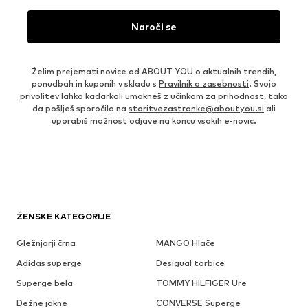
Naroči se
Želim prejemati novice od ABOUT YOU o aktualnih trendih,
ponudbah in kuponih v skladu s
Pravilnik o zasebnosti
. Svojo
privolitev lahko kadarkoli umakneš z učinkom za prihodnost, tako
da pošlješ sporočilo na
storitvezastranke@aboutyou.si
ali
uporabiš možnost odjave na koncu vsakih e-novic.
ŽENSKE KATEGORIJE
Gležnjarji črna
MANGO Hlače
Adidas superge
Desigual torbice
Superge bela
TOMMY HILFIGER Ure
Dežne jakne
CONVERSE Superge