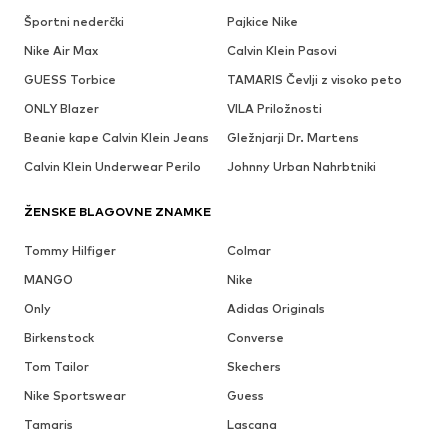
Športni nederčki
Pajkice Nike
Nike Air Max
Calvin Klein Pasovi
GUESS Torbice
TAMARIS Čevlji z visoko peto
ONLY Blazer
VILA Priložnosti
Beanie kape Calvin Klein Jeans
Gležnjarji Dr. Martens
Calvin Klein Underwear Perilo
Johnny Urban Nahrbtniki
ŽENSKE BLAGOVNE ZNAMKE
Tommy Hilfiger
Colmar
MANGO
Nike
Only
Adidas Originals
Birkenstock
Converse
Tom Tailor
Skechers
Nike Sportswear
Guess
Tamaris
Lascana