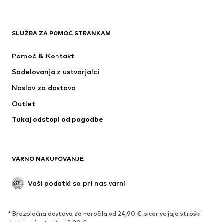
OBLAČILA
SLUŽBA ZA POMOČ STRANKAM
Novo
V trendu
Obleke
Kavbojke
Pomoč & Kontakt
Majice & Topi
Hlače
Sodelovanja z ustvarjalci
Jakne
Puloverji & pletenine
Naslov za dostavo
Perilo
Bluze & Tunike
Outlet
Plašči
Krila
Tukaj odstopi od pogodbe
Kopalke & Kopalna moda
Jope
Blazer
Kombinezoni & pajaci
Večje številke
Moda za nosečnice
VARNO NAKUPOVANJE
Priložnosti
Ekskluzivno
'Upcycling'
Vaši podatki so pri nas varni
OBUTEV
* Brezplačna dostava za naročila od 24,90 €, sicer veljajo stroški
Novo
Trendovsko