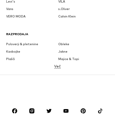
Levi's
VILA
Vans
s.Oliver
VERO MODA
Calvin Klein
RAZPRODAJA
Puloverji & pletenine
Obleke
Kavbojke
Jakne
Plašči
Majice & Topi
Več
Hlače
Perilo
Krila
Bluze & Tunike
Jope
Blazer
Kopalke & Kopalna moda
Kombinezoni & pajaci
Večje številke
Moda za nosečnice
Obutev
Šport
Dodatki
Premium