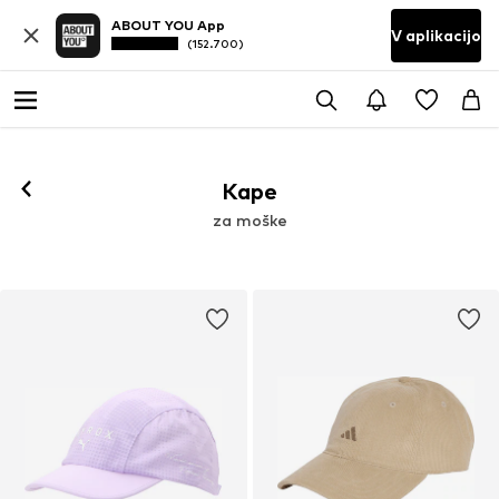
ABOUT YOU App
V aplikacijo
(152.700)
Kape
za moške