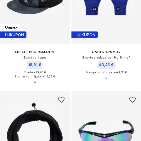
Unisex
KUPON
KUPON
ADIDAS PERFORMANCE
UNDER ARMOUR
Športna kapa
Športne rokavice 'Halftime'
18,81 €
40,45 €
Prvotno: 29,90 €
Zadnja najnižja cena
44,95 €
Zadnja najnižja cena
15,22 €