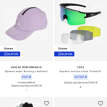
Unisex
Unisex
KUPON
KUPON
ADIDAS PERFORMANCE
YEAZ
Športna kapa 'Running x Adizero'
Športna sončna očala 'Sunthrill'
21,51 €
247,50 €
Prvotno: 29,90 €
Zadnja najnižja cena
275,00 €
Zadnja najnižja cena
19,12 €