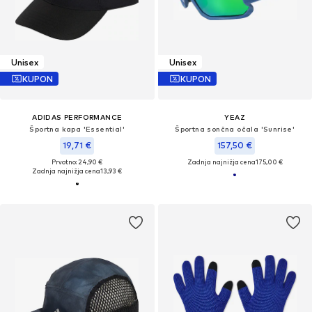
Unisex
Unisex
KUPON
KUPON
ADIDAS PERFORMANCE
YEAZ
Športna kapa 'Essential'
Športna sončna očala 'Sunrise'
19,71 €
157,50 €
Prvotno: 24,90 €
Zadnja najnižja cena
175,00 €
Zadnja najnižja cena
13,93 €