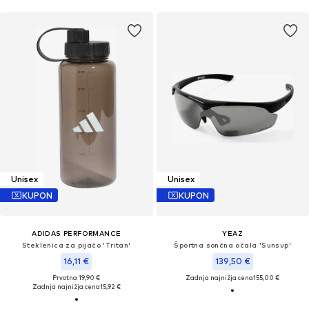
Unisex
Unisex
KUPON
KUPON
ADIDAS PERFORMANCE
YEAZ
Steklenica za pijačo 'Tritan'
Športna sončna očala 'Sunsup'
16,11 €
139,50 €
Prvotno: 19,90 €
Zadnja najnižja cena
155,00 €
Zadnja najnižja cena
15,92 €