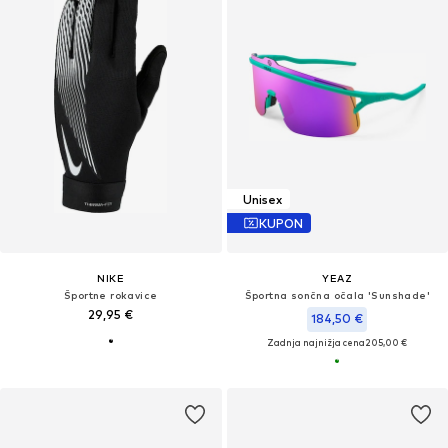
Unisex
KUPON
NIKE
YEAZ
Športne rokavice
Športna sončna očala 'Sunshade'
29,95 €
184,50 €
Zadnja najnižja cena
205,00 €