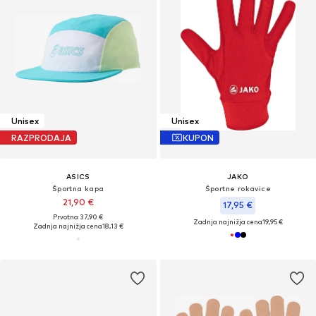
Unisex
Unisex
RAZPRODAJA
KUPON
ASICS
JAKO
Športna kapa
Športne rokavice
21,90 €
17,95 €
Prvotno: 37,90 €
Zadnja najnižja cena
19,95 €
Zadnja najnižja cena
18,13 €