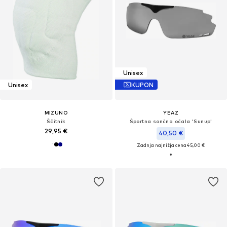
Unisex
Unisex
KUPON
MIZUNO
YEAZ
Ščitnik
Športna sončna očala 'Sunup'
29,95 €
40,50 €
Zadnja najnižja cena
45,00 €