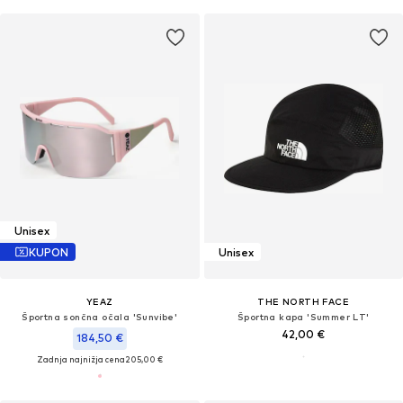
Unisex
KUPON
Unisex
YEAZ
THE NORTH FACE
Športna sončna očala 'Sunvibe'
Športna kapa 'Summer LT'
42,00 €
184,50 €
Zadnja najnižja cena
205,00 €