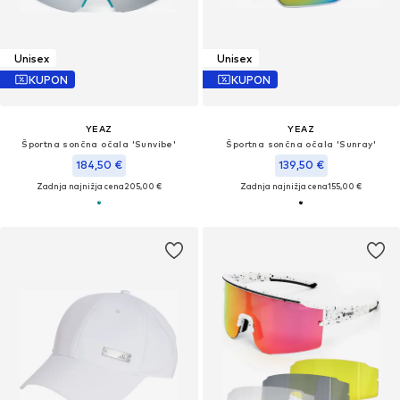
Unisex
Unisex
KUPON
KUPON
YEAZ
YEAZ
Športna sončna očala 'Sunvibe'
Športna sončna očala 'Sunray'
184,50 €
139,50 €
Zadnja najnižja cena
205,00 €
Zadnja najnižja cena
155,00 €