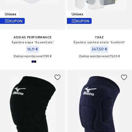
Unisex
Unisex
KUPON
KUPON
ADIDAS PERFORMANCE
YEAZ
Športna kapa 'Essentials'
Športna sončna očala 'Sunthrill'
16,11 €
247,50 €
Zadnja najnižja cena
17,90 €
Zadnja najnižja cena
275,00 €