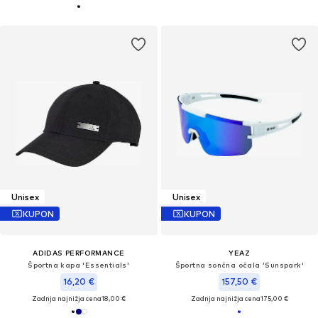
Unisex
Unisex
KUPON
KUPON
ADIDAS PERFORMANCE
YEAZ
Športna kapa 'Essentials'
Športna sončna očala 'Sunspark'
16,20 €
157,50 €
Zadnja najnižja cena
18,00 €
Zadnja najnižja cena
175,00 €