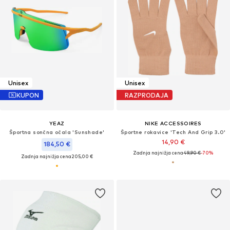
Unisex
Unisex
KUPON
RAZPRODAJA
YEAZ
NIKE ACCESSOIRES
Športna sončna očala 'Sunshade'
Športne rokavice 'Tech And Grip 3.0'
14,90 €
184,50 €
Zadnja najnižja cena
49,90 €
-70%
Zadnja najnižja cena
205,00 €