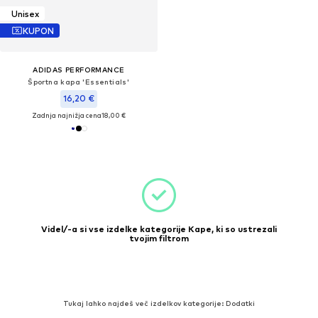
Unisex
KUPON
ADIDAS PERFORMANCE
Športna kapa 'Essentials'
16,20 €
Zadnja najnižja cena
18,00 €
Videl/-a si vse izdelke kategorije Kape, ki so ustrezali
tvojim filtrom
Tukaj lahko najdeš več izdelkov kategorije: Dodatki