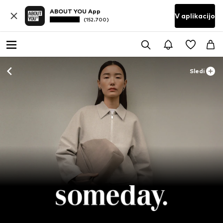
ABOUT YOU App
V aplikacijo
(152.700)
Sledi