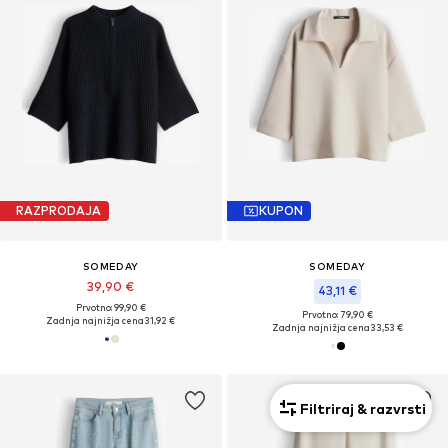
RAZPRODAJA
KUPON
SOMEDAY
SOMEDAY
39,90 €
43,11 €
Prvotno: 99,90 €
Prvotno: 79,90 €
Zadnja najnižja cena
31,92 €
Zadnja najnižja cena
33,53 €
Filtriraj & razvrsti