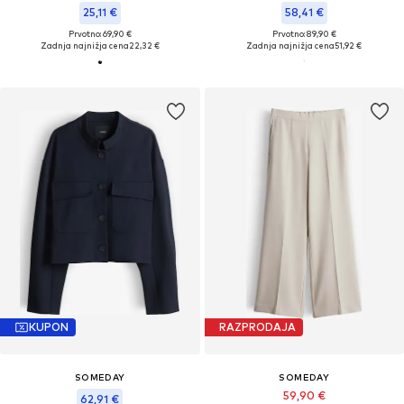
25,11 €
58,41 €
Prvotno: 69,90 €
Prvotno: 89,90 €
Zadnja najnižja cena
22,32 €
Zadnja najnižja cena
51,92 €
KUPON
RAZPRODAJA
SOMEDAY
SOMEDAY
59,90 €
62,91 €