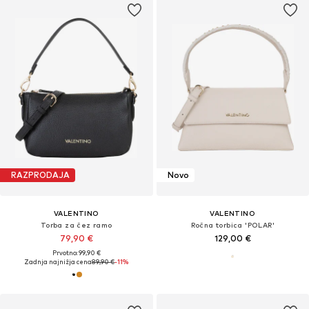
RAZPRODAJA
Novo
VALENTINO
VALENTINO
Torba za čez ramo
Ročna torbica 'POLAR'
79,90 €
129,00 €
Prvotno: 99,90 €
Zadnja najnižja cena
89,90 €
-11%