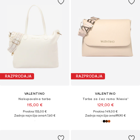
RAZPRODAJA
RAZPRODAJA
VALENTINO
VALENTINO
Nakupovalna torba
Torba za čez ramo 'Alexia'
115,00 €
129,00 €
Prvotno: 155,00 €
Prvotno: 149,00 €
Zadnja najnižja cena
47,60 €
Zadnja najnižja cena
99,90 €