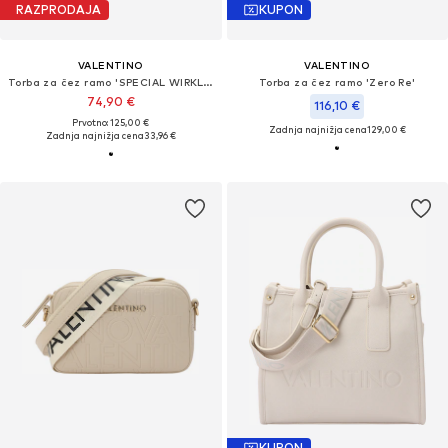
RAZPRODAJA
KUPON
VALENTINO
VALENTINO
Torba za čez ramo 'SPECIAL WIRKLY'
Torba za čez ramo 'Zero Re'
74,90 €
116,10 €
Prvotno: 125,00 €
Zadnja najnižja cena
129,00 €
Zadnja najnižja cena
33,96 €
KUPON