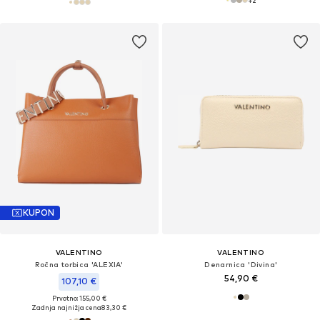
KUPON
VALENTINO
VALENTINO
Ročna torbica 'ALEXIA'
Denarnica 'Divina'
54,90 €
107,10 €
Prvotno: 155,00 €
Zadnja najnižja cena
83,30 €