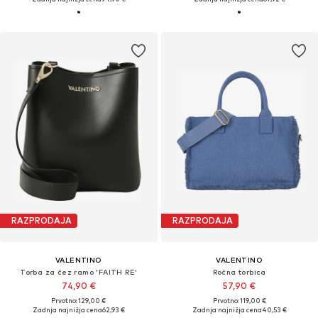
RAZPRODAJA
RAZPRODAJA
VALENTINO
VALENTINO
Torba za čez ramo 'FAITH RE'
Ročna torbica
74,90 €
57,90 €
Prvotno: 129,00 €
Prvotno: 119,00 €
Zadnja najnižja cena
62,93 €
Zadnja najnižja cena
40,53 €