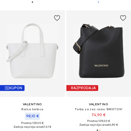
KUPON
RAZPRODAJA
VALENTINO
VALENTINO
Ročna torbica
Torba za čez ramo 'BRIXTON'
74,90 €
98,10 €
Prvotno: 109,00 €
Prvotno: 129,00 €
Zadnja najnižja cena
64,90 €
Zadnja najnižja cena
67,41 €