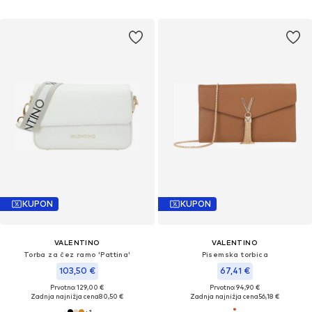
KUPON
KUPON
VALENTINO
VALENTINO
Torba za čez ramo 'Pattina'
Pisemska torbica
103,50 €
67,41 €
Prvotno: 129,00 €
Prvotno: 94,90 €
Zadnja najnižja cena
80,50 €
Zadnja najnižja cena
56,18 €
+
1