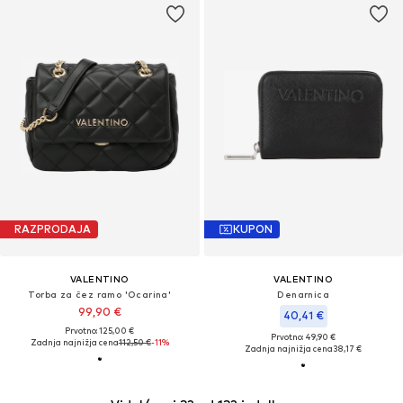
RAZPRODAJA
KUPON
VALENTINO
VALENTINO
Torba za čez ramo 'Ocarina'
Denarnica
99,90 €
40,41 €
Prvotno: 125,00 €
Prvotno: 49,90 €
Zadnja najnižja cena
112,50 €
-11%
Zadnja najnižja cena
38,17 €