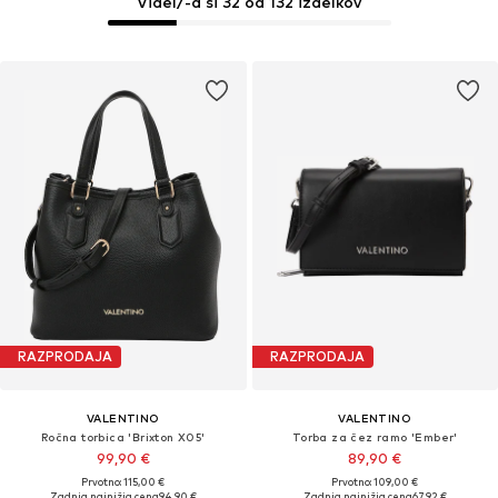
Videl/-a si 32 od 132 izdelkov
RAZPRODAJA
RAZPRODAJA
VALENTINO
VALENTINO
Ročna torbica 'Brixton X05'
Torba za čez ramo 'Ember'
99,90 €
89,90 €
Prvotno: 115,00 €
Prvotno: 109,00 €
Zadnja najnižja cena
94,90 €
Zadnja najnižja cena
67,92 €