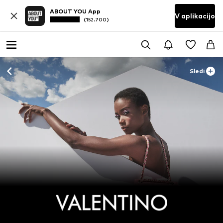
ABOUT YOU App
V aplikacijo
(152.700)
Sledi