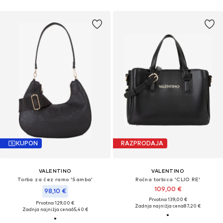
KUPON
RAZPRODAJA
VALENTINO
VALENTINO
Torba za čez ramo 'Samba'
Ročna torbica 'CLIO RE'
109,00 €
98,10 €
Prvotno: 139,00 €
Prvotno: 129,00 €
Zadnja najnižja cena
87,20 €
Zadnja najnižja cena
65,40 €