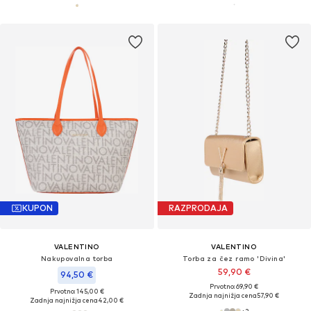
KUPON
RAZPRODAJA
VALENTINO
VALENTINO
Nakupovalna torba
Torba za čez ramo 'Divina'
59,90 €
94,50 €
Prvotno: 69,90 €
Prvotno: 145,00 €
Zadnja najnižja cena
57,90 €
Zadnja najnižja cena
42,00 €
+
2