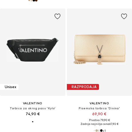
Unisex
RAZPRODAJA
VALENTINO
VALENTINO
Torbica za okrog pasu 'Kylo'
Pisemska torbica 'Divina'
74,90 €
69,90 €
Prvotno: 79,90 €
Zadnja najnižja cena
67,92 €
+
1