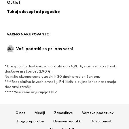
Outlet
Priložnosti
Ekskluzivno
Tukaj odstopi od pogodbe
'Upcycling'
OBUTEV
VARNO NAKUPOVANJE
Novo
V trendu
Nizki škornji & Škornji
Superge
Vaši podatki so pri nas varni
Nizki čevlji
Športni čevlji
Odprti čevlji
Ekskluzivno
* Brezplačna dostava za naročila od 24,90 €, sicer veljajo stroški
dostave in storitev 2,90 €.
ŠPORT
Najnižja skupna cena v zadnjih 30 dneh pred znižanjem.
****Brezplačno iz vseh omrežij. Pri klicih iz tujine lahko nastanejo
Športna oblačila
Športi
dodatni stroški.
******Vse cene vključujejo DDV.
Športni čevlji
Športni nahrbtniki in športne
torbe
Športni dodatki
O nas
Mediji
Zaposlitve
Varstvo podatkov
Pogoji uporabe
Osnovni podatki
Dostopnost
DODATKI