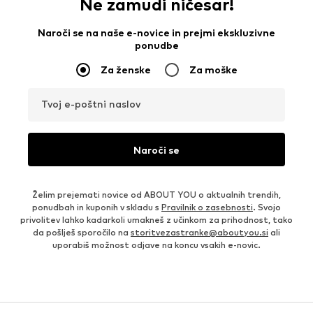
Ne zamudi ničesar!
Naroči se na naše e-novice in prejmi ekskluzivne
ponudbe
Za ženske
Za moške
Tvoj e-poštni naslov
Naroči se
Želim prejemati novice od ABOUT YOU o aktualnih trendih,
ponudbah in kuponih v skladu s
Pravilnik o zasebnosti
. Svojo
privolitev lahko kadarkoli umakneš z učinkom za prihodnost, tako
da pošlješ sporočilo na
storitvezastranke@aboutyou.si
ali
uporabiš možnost odjave na koncu vsakih e-novic.