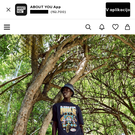
ABOUT YOU App
V aplikacijo
(152.700)