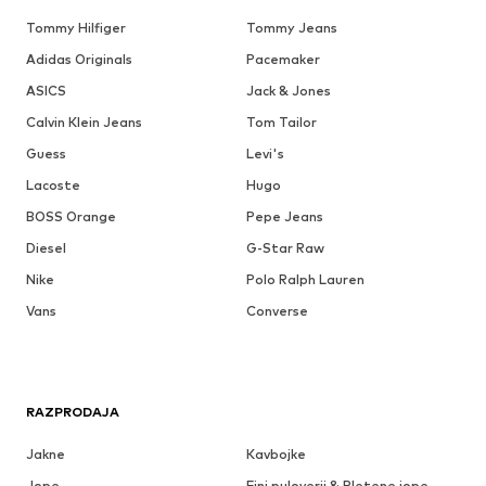
Tommy Hilfiger
Tommy Jeans
Adidas Originals
Pacemaker
ASICS
Jack & Jones
Calvin Klein Jeans
Tom Tailor
Guess
Levi's
Lacoste
Hugo
BOSS Orange
Pepe Jeans
Diesel
G-Star Raw
Nike
Polo Ralph Lauren
Vans
Converse
RAZPRODAJA
Jakne
Kavbojke
Jope
Fini puloverji & Pletene jope