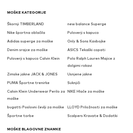
MOŠKE KATEGORIJE
Škornji TIMBERLAND
new balance Superge
Nike športna oblačila
Puloverji s kapuco
Adidas superge za moške
Only & Sons Kavbojke
Denim srajce za moške
ASICS Tekaški copati
Puloverji s kapuco Calvin Klein
Polo Ralph Lauren Majice z
dolgimi rokavi
Zimske jakne JACK & JONES
Usnjene jakne
PUMA Športne trenirke
Suknjiči
Calvin Klein Underwear Perilo za
NIKE Hlače za moške
moške
bugatti Poslovni čevlji za moške
LLOYD Priložnosti za moške
Športne torbe
Scalpers Kravate & Dodatki
MOŠKE BLAGOVNE ZNAMKE