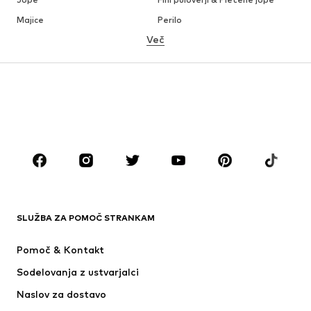
Majice
Perilo
Več
Hlače
Srajce
Plašči
Obleke & Suknjiči
Kopalke & Kopalna moda
Večje številke
Obutev
Šport
Dodatki
Premium
OBLAČILA
Novo
V trendu
Majice
Kavbojke
SLUŽBA ZA POMOČ STRANKAM
Jakne
Jope
Hlače
Srajce
Pomoč & Kontakt
Perilo
Fini puloverji & Pletene jope
Sodelovanja z ustvarjalci
Obleke & Suknjiči
Plašči
Naslov za dostavo
Kopalke & Kopalna moda
Večje številke