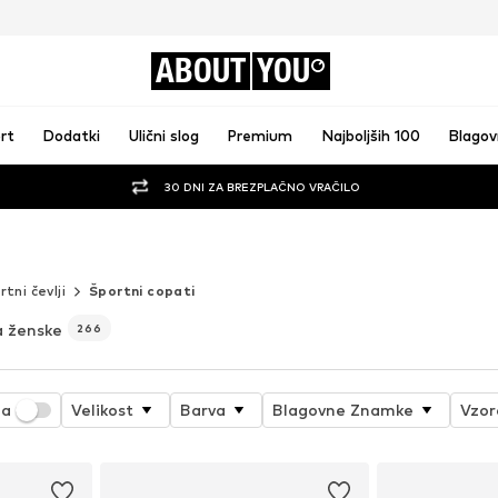
ABOUT
YOU
rt
Dodatki
Ulični slog
Premium
Najboljših 100
Blago
30 DNI ZA BREZPLAČNO VRAČILO
tni čevlji
Športni copati
a ženske
266
ja
Velikost
Barva
Blagovne Znamke
Vzor