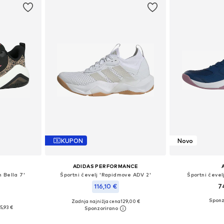
KUPON
Novo
ADIDAS PERFORMANCE
m Bella 7'
Športni čevelj 'Rapidmove ADV 2'
Športni čevel
116,10 €
7
Zadnja najnižja cena
129,00 €
likostih
Na voljo v r
Na voljo v različnih velikostih
5,93 €
ico
Dodaj 
Dodaj v košarico