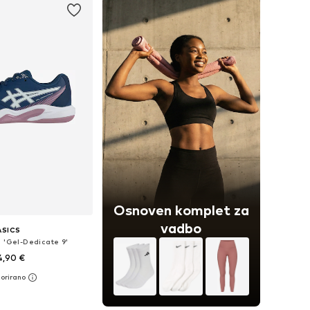
Osnoven komplet za
vadbo
ASICS
j 'Gel-Dedicate 9'
4,90 €
azličnih velikostih
v košarico