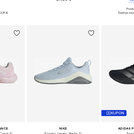
Prvot
Na voljo v različnih velikostih
likostih
Na voljo v r
53,91 €
Zadnja najn
Dodaj v košarico
ico
Dodaj 
KUPON
ANCE
NIKE
ADIDAS 
Court 3'
Športni čevelj 'Bella 7'
Špor