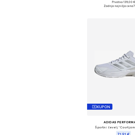
Prvotno: 139,00 
Na voljo v različnih ve
Zadnja najnižja cena
7
Dodaj v košar
KUPON
ADIDAS PERFORM
Športni čevelj 'Courtjam
71,91 €