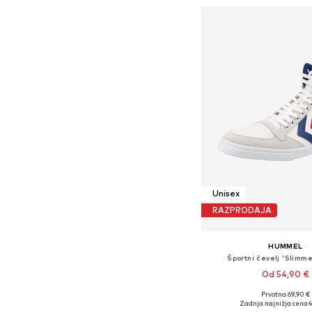
Unisex
RAZPRODAJA
HUMMEL
Športni čevelj 'Slimme
Od 54,90 €
+
7
Prvotno: 69,90 €
Na voljo v različnih ve
Zadnja najnižja cena
4