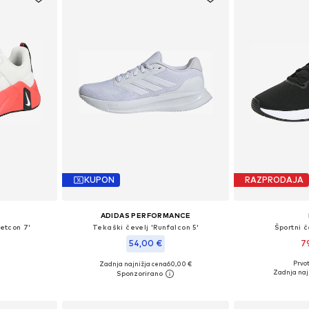
KUPON
RAZPRODAJA
ADIDAS PERFORMANCE
Metcon 7'
Tekaški čevelj 'Runfalcon 5'
Športni č
54,00 €
7
Prvot
Zadnja najnižja cena
+
4
60,00 €
likostih
Na voljo v r
Na voljo v različnih velikostih
Zadnja naj
ico
Dodaj 
Dodaj v košarico