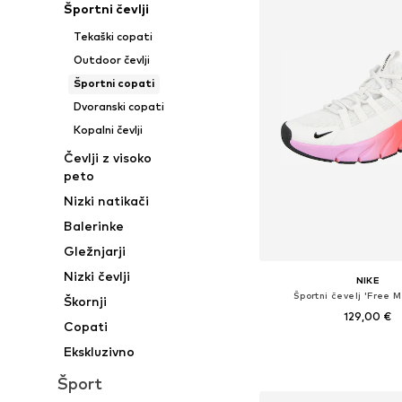
Športni čevlji
Tekaški copati
Outdoor čevlji
Športni copati
Dvoranski copati
Kopalni čevlji
Čevlji z visoko
peto
Nizki natikači
Balerinke
Gležnjarji
Nizki čevlji
NIKE
Športni čevelj 'Free 
Škornji
129,00 €
Copati
Na voljo v različnih ve
Ekskluzivno
Dodaj v košar
Šport