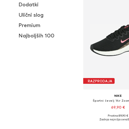
Dodatki
Ulični slog
Premium
Najboljših 100
RAZPRODAJA
NIKE
Športni čevelj 'Air Zoo
69,90 €
Prvotno: 89,90 €
Na voljo v različnih ve
Zadnja najnižja cena
5
Dodaj v košar