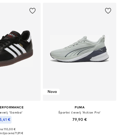
Novo
PERFORMANCE
PUMA
čevelj 'Samba'
Športni čevelj 'Action Pro'
5,41 €
79,90 €
no: 110,00 €
Na voljo v različnih velikostih
azličnih velikostih
nižja cena
71,91 €