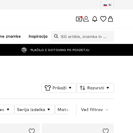
SI
1
vne znamke
Inspiracija
PLAČILO Z GOTOVINO PO POVZETJU
Sledi
Prikaži
Razvrsti
ec
Serija izdelka
Material
Več filtrov
Oblika čevljev
T