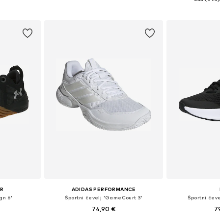
likostih
Na voljo v različnih velikostih
Na voljo v r
ico
Dodaj v košarico
Dodaj 
UR
ADIDAS PERFORMANCE
gn 6'
Športni čevelj 'GameCourt 3'
Športni čeve
74,90 €
7