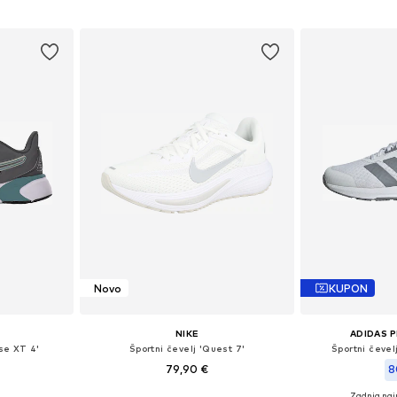
ico
Dodaj v košarico
Dodaj 
Novo
KUPON
NIKE
ADIDAS 
rse XT 4'
Športni čevelj 'Quest 7'
Športni čevel
79,90 €
8
Zadnja naj