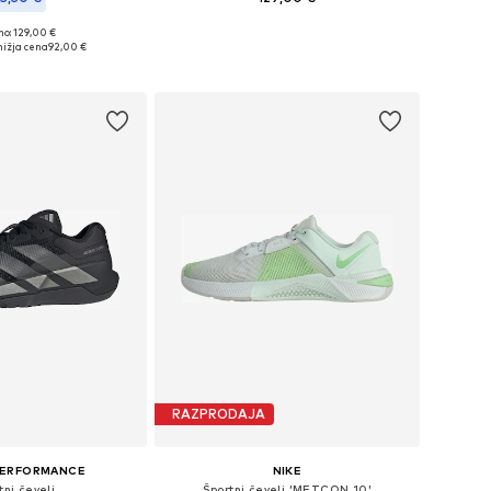
+
3
no: 129,00 €
Na voljo v različnih velikostih
azličnih velikostih
ižja cena
92,00 €
Dodaj v košarico
v košarico
RAZPRODAJA
PERFORMANCE
NIKE
tni čevelj
Športni čevelj 'METCON 10'