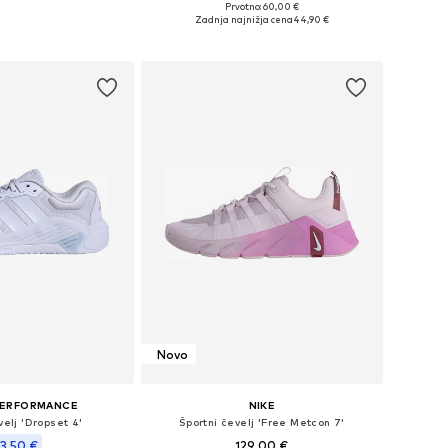
Prvotno: 60,00 €
azličnih velikostih
Na voljo v različnih velikostih
Zadnja najnižja cena
44,90 €
v košarico
Dodaj v košarico
Novo
PERFORMANCE
NIKE
velj 'Dropset 4'
Športni čevelj 'Free Metcon 7'
3,50 €
129,00 €