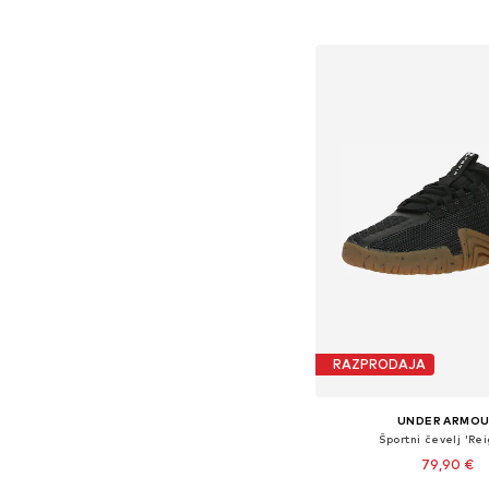
Na voljo v različnih ve
Dodaj v košar
RAZPRODAJA
UNDER ARMO
Športni čevelj 'Rei
79,90 €