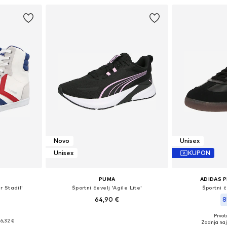
Novo
Unisex
Unisex
KUPON
PUMA
ADIDAS 
r Stadil'
Športni čevelj 'Agile Lite'
Športni 
64,90 €
8
Prvot
likostih
Na voljo v različnih velikostih
Na voljo v r
6,32 €
Zadnja naj