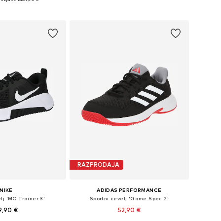
Na voljo v različnih velikostih
azličnih velikostih
Dodaj v košarico
v košarico
RAZPRODAJA
NIKE
ADIDAS PERFORMANCE
lj 'MC Trainer 3'
Športni čevelj 'Game Spec 2'
9,90 €
52,90 €