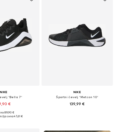
NIKE
NIKE
evelj 'Bella 7'
Športni čevelj 'Metcon 10'
9,90 €
139,99 €
+
4
+
4
no: 89,90 €
azličnih velikostih
Na voljo v različnih velikostih
nižja cena
47,61 €
v košarico
Dodaj v košarico