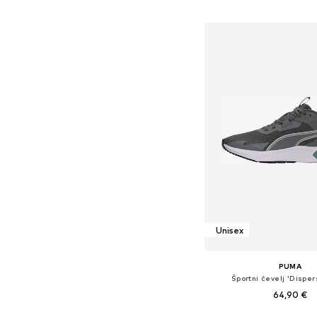
Dodaj v košar
Unisex
PUMA
Športni čevelj 'Dispe
64,90 €