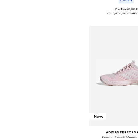
Prvotno: 90,00 €
Na voljo v različnih ve
Zadnja najnižja cena
Dodaj v košar
Novo
ADIDAS PERFORM
Športni čevelj 'Game