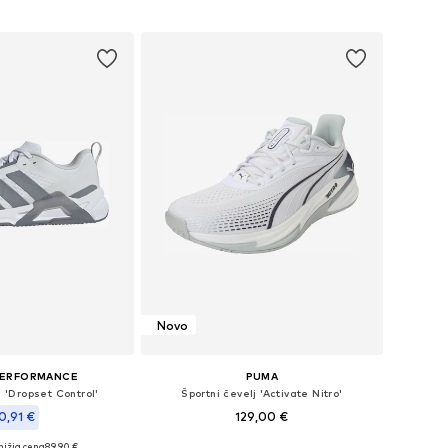
Dodaj v košarico
v košarico
Novo
PERFORMANCE
PUMA
j 'Dropset Control'
Športni čevelj 'Activate Nitro'
0,91 €
129,00 €
nižja cena
+
1
89,90 €