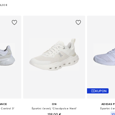
€
likostih
Na voljo v različnih velikostih
Na voljo v r
6,30 €
ico
Dodaj v košarico
Dodaj 
KUPON
ANCE
ON
ADIDAS 
 Control 3'
Športni čevelj 'Cloudpulse Next'
Športni če
139,00 €
10