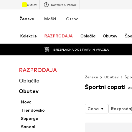
Outlet
Kontakt & Pomoč
Ženske
Moški
Otroci
Kolekcije
RAZPRODAJA
Oblačila
Obutev
Špo
BREZPLAČNA DOSTAVA* IN VRAČILA
RAZPRODAJA
WORK IT
Ženske
Obutev
Špor
Oblačila
Športni copati
z
Obutev
Novo
Cena
Razproda
Trendovsko
Superge
Sandali