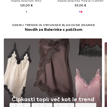
Odprte balerinke 'Ellis'
Odprte balerinke 'Forever Comfort'
129,00 €
59,00 €
ODKRIJ TRENDE IN VRHUNSKE BLAGOVNE ZNAMKE
Navdih za Balerinke s paščkom
Čipkasti topi: več kot le trend