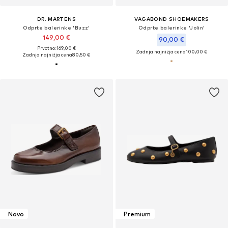
DR. MARTENS
VAGABOND SHOEMAKERS
Odprte balerinke 'Buzz'
Odprte balerinke 'Jolin'
149,00 €
90,00 €
Prvotno: 169,00 €
Zadnja najnižja cena
100,00 €
Zadnja najnižja cena
80,50 €
Novo
Premium