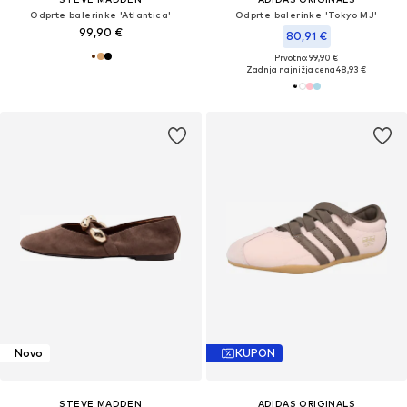
Odprte balerinke 'Atlantica'
Odprte balerinke 'Tokyo MJ'
99,90 €
80,91 €
Prvotno: 99,90 €
Zadnja najnižja cena
48,93 €
Novo
KUPON
STEVE MADDEN
ADIDAS ORIGINALS