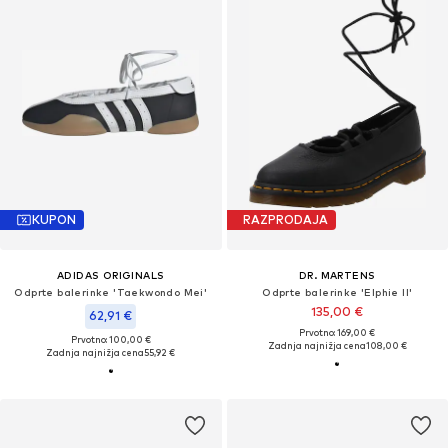
KUPON
RAZPRODAJA
ADIDAS ORIGINALS
DR. MARTENS
Odprte balerinke 'Taekwondo Mei'
Odprte balerinke 'Elphie II'
135,00 €
62,91 €
Prvotno: 169,00 €
Prvotno: 100,00 €
Zadnja najnižja cena
108,00 €
Zadnja najnižja cena
55,92 €