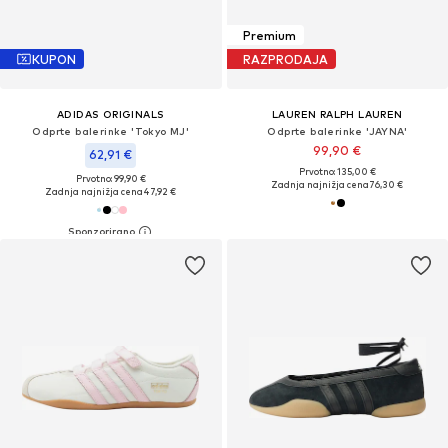
Premium
KUPON
RAZPRODAJA
ADIDAS ORIGINALS
LAUREN RALPH LAUREN
Odprte balerinke 'Tokyo MJ'
Odprte balerinke 'JAYNA'
99,90 €
62,91 €
Prvotno: 135,00 €
Prvotno: 99,90 €
Zadnja najnižja cena
76,30 €
Zadnja najnižja cena
47,92 €