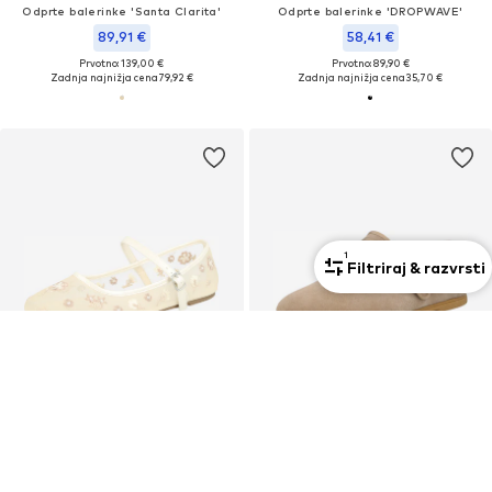
Odprte balerinke 'Santa Clarita'
Odprte balerinke 'DROPWAVE'
89,91 €
58,41 €
Prvotno: 139,00 €
Prvotno: 89,90 €
Zadnja najnižja cena
79,92 €
Zadnja najnižja cena
35,70 €
1
Filtriraj & razvrsti
KUPON
KUPON
GLAMOROUS
MACARENA