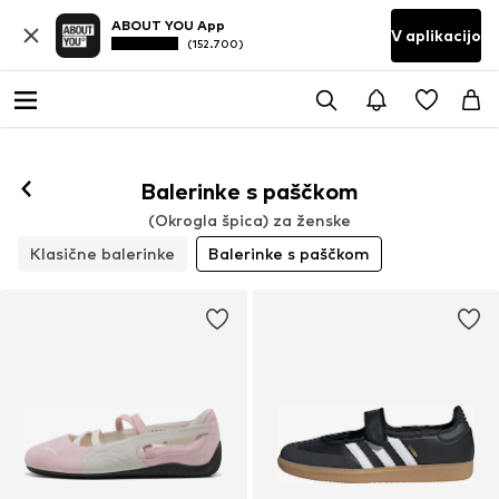
ABOUT YOU App
V aplikacijo
(152.700)
Balerinke s paščkom
(Okrogla špica) za ženske
Klasične balerinke
Balerinke s paščkom