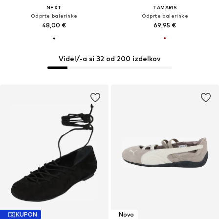
NEXT
TAMARIS
Odprte balerinke
Odprte balerinke
48,00 €
69,95 €
Videl/-a si 32 od 200 izdelkov
KUPON
Novo