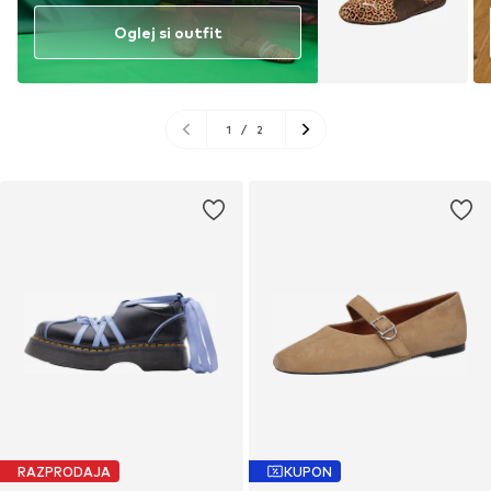
Oglej si outfit
1
/
2
RAZPRODAJA
KUPON