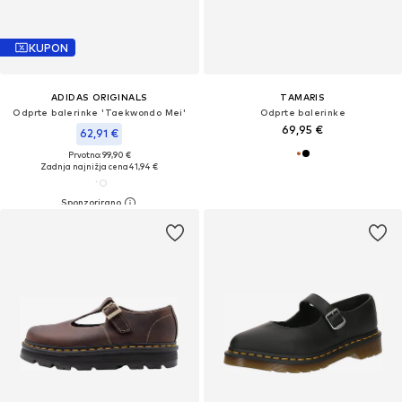
KUPON
ADIDAS ORIGINALS
TAMARIS
Odprte balerinke 'Taekwondo Mei'
Odprte balerinke
69,95 €
62,91 €
Prvotno: 99,90 €
Zadnja najnižja cena
41,94 €