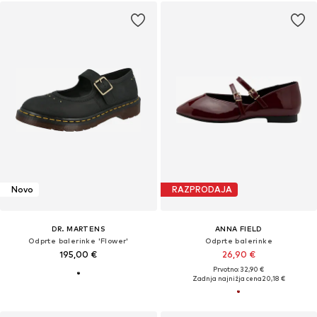
Novo
RAZPRODAJA
DR. MARTENS
ANNA FIELD
Odprte balerinke 'Flower'
Odprte balerinke
195,00 €
26,90 €
Prvotno: 32,90 €
Zadnja najnižja cena
20,18 €