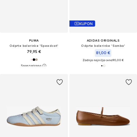
KUPON
PUMA
ADIDAS ORIGINALS
Odprte balerinke 'Speedcat'
Odprte balerinke 'Samba'
79,95 €
81,00 €
Zadnja najnižja cena
90,00 €