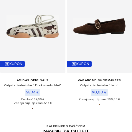
KUPON
KUPON
ADIDAS ORIGINALS
VAGABOND SHOEMAKERS
Odprte balerinke 'Taekwondo Mei'
Odprte balerinke 'Jolin'
58,41 €
90,00 €
Prvotno: 109,00 €
Zadnja najnižja cena
100,00 €
Zadnja najnižja cena
55,17 €
BALERINKE S PAŠČKOM
NAVDIH ZA OUTFIT