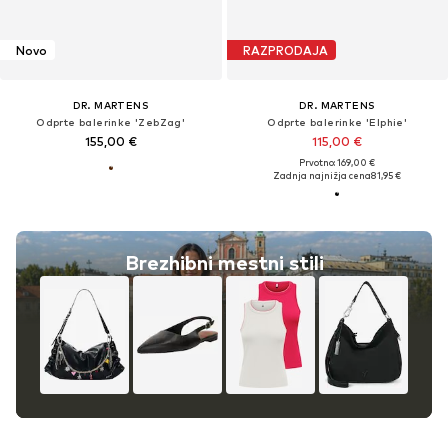
Novo
RAZPRODAJA
DR. MARTENS
DR. MARTENS
Odprte balerinke 'ZebZag'
Odprte balerinke 'Elphie'
155,00 €
115,00 €
Prvotno: 169,00 €
Zadnja najnižja cena
81,95 €
Brezhibni mestni stili