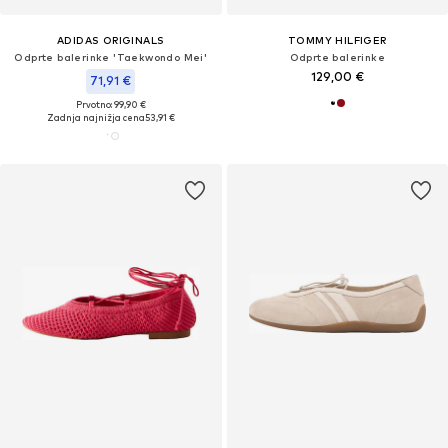
ADIDAS ORIGINALS
TOMMY HILFIGER
Odprte balerinke 'Taekwondo Mei'
Odprte balerinke
129,00 €
71,91 €
Prvotno: 99,90 €
Zadnja najnižja cena
53,91 €