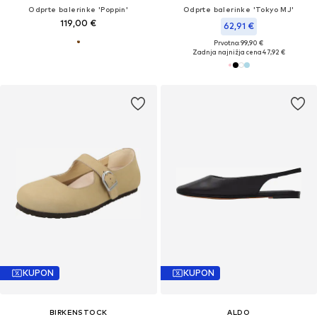
Odprte balerinke 'Poppin'
Odprte balerinke 'Tokyo MJ'
119,00 €
62,91 €
Prvotno: 99,90 €
Zadnja najnižja cena
47,92 €
KUPON
KUPON
BIRKENSTOCK
ALDO