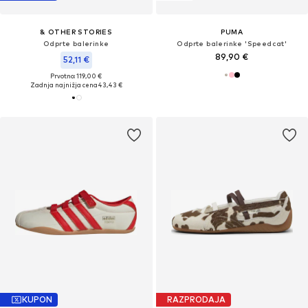
& OTHER STORIES
PUMA
Odprte balerinke
Odprte balerinke 'Speedcat'
89,90 €
52,11 €
Prvotno: 119,00 €
Zadnja najnižja cena
43,43 €
KUPON
RAZPRODAJA