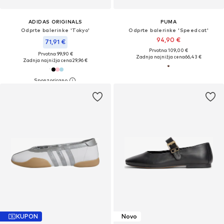
ADIDAS ORIGINALS
PUMA
Odprte balerinke 'Tokyo'
Odprte balerinke 'Speedcat'
94,90 €
71,91 €
Prvotno: 109,00 €
Prvotno: 99,90 €
Zadnja najnižja cena
66,43 €
Zadnja najnižja cena
29,96 €
KUPON
Novo