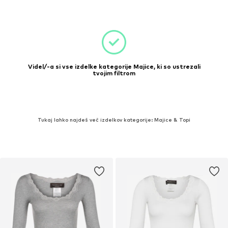
Videl/-a si vse izdelke kategorije Majice, ki so ustrezali
tvojim filtrom
Tukaj lahko najdeš več izdelkov kategorije: Majice & Topi