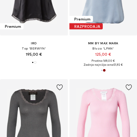
Premium
Premium
RAZPRODAJA
IRO
MM BY MAX MARA
Top 'BERWYN'
Bluza 'LPAN'
195,00 €
125,00 €
Prvotno: 169,00 €
Zadnja najnižja cena
51,92 €