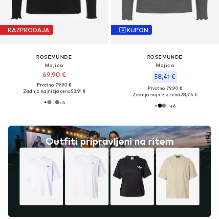
RAZPRODAJA
KUPON
ROSEMUNDE
ROSEMUNDE
Majica
Majica
69,90 €
58,41 €
Prvotno: 79,90 €
Prvotno: 79,90 €
Zadnja najnižja cena
53,91 €
Zadnja najnižja cena
28,74 €
+
6
+
6
Outfiti pripravljeni na ritem