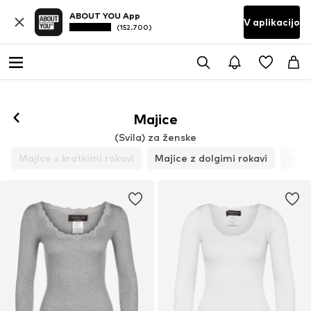
ABOUT YOU App
V aplikacijo
(152.700)
Majice
(Svila) za ženske
Majice s kratkimi rokavi
Majice z dolgimi rokavi
Polo