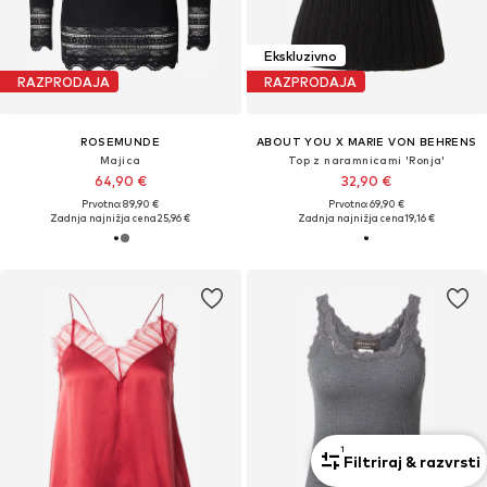
Ekskluzivno
RAZPRODAJA
RAZPRODAJA
ROSEMUNDE
ABOUT YOU X MARIE VON BEHRENS
Majica
Top z naramnicami 'Ronja'
64,90 €
32,90 €
Prvotno: 89,90 €
Prvotno: 69,90 €
Zadnja najnižja cena
25,96 €
Zadnja najnižja cena
19,16 €
1
Filtriraj & razvrsti