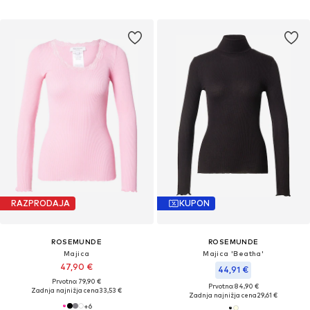
RAZPRODAJA
KUPON
ROSEMUNDE
ROSEMUNDE
Majica
Majica 'Beatha'
47,90 €
44,91 €
Prvotno: 79,90 €
Prvotno: 84,90 €
Zadnja najnižja cena
33,53 €
Zadnja najnižja cena
29,61 €
+
6