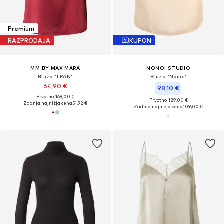
Premium
RAZPRODAJA
KUPON
MM BY MAX MARA
NONOI STUDIO
Bluza 'LPAN'
Bluza 'Nonoi'
64,90 €
98,10 €
Prvotno: 169,00 €
Prvotno: 129,00 €
Zadnja najnižja cena
51,92 €
Zadnja najnižja cena
109,00 €