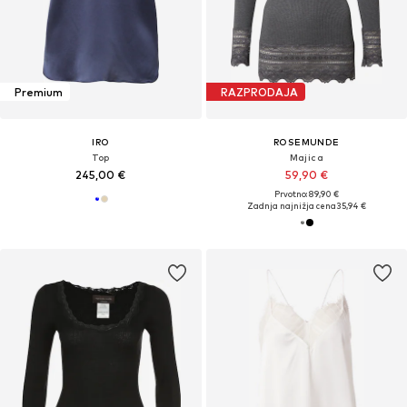
Premium
RAZPRODAJA
IRO
ROSEMUNDE
Top
Majica
245,00 €
59,90 €
Prvotno: 89,90 €
Zadnja najnižja cena
35,94 €