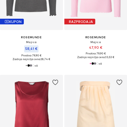
KUPON
RAZPRODAJA
ROSEMUNDE
ROSEMUNDE
Majica
Majica
47,90 €
58,41 €
Prvotno: 79,90 €
Prvotno: 79,90 €
Zadnja najnižja cena
33,53 €
Zadnja najnižja cena
28,74 €
+
6
+
6