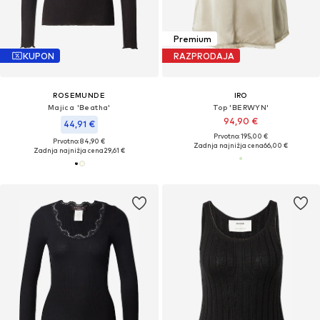
Premium
KUPON
RAZPRODAJA
ROSEMUNDE
IRO
Majica 'Beatha'
Top 'BERWYN'
94,90 €
44,91 €
Prvotno: 195,00 €
Prvotno: 84,90 €
Zadnja najnižja cena
66,00 €
Zadnja najnižja cena
29,61 €