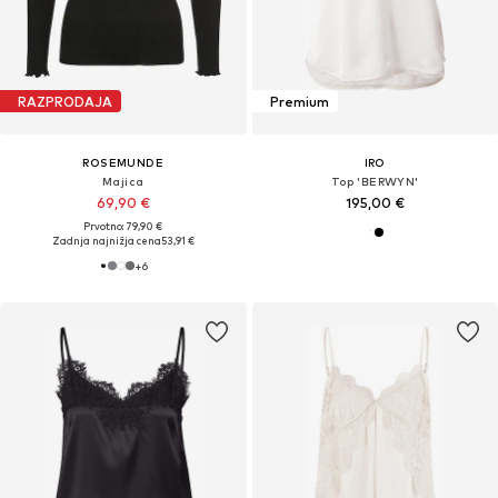
RAZPRODAJA
Premium
ROSEMUNDE
IRO
Majica
Top 'BERWYN'
69,90 €
195,00 €
Prvotno: 79,90 €
Zadnja najnižja cena
53,91 €
+
6